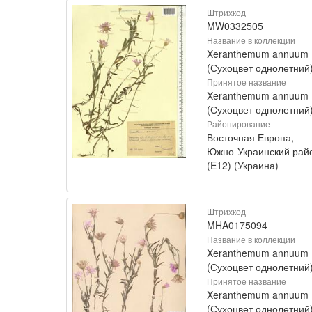
Штрихкод
MW0332505
Название в коллекции
Xeranthemum annuum
(Сухоцвет однолетний
Принятое название
Xeranthemum annuum 
(Сухоцвет однолетний
Районирование
Восточная Европа,
Южно-Украинский рай
(E12) (Украина)
Штрихкод
MHA0175094
Название в коллекции
Xeranthemum annuum
(Сухоцвет однолетний
Принятое название
Xeranthemum annuum 
(Сухоцвет однолетний