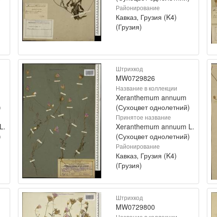
Районирование
Кавказ, Грузия (K4)
(Грузия)
Штрихкод
MW0729826
Название в коллекции
Xeranthemum annuum
)
(Сухоцвет однолетний)
Принятое название
L.
Xeranthemum annuum L.
)
(Сухоцвет однолетний)
Районирование
Кавказ, Грузия (K4)
(Грузия)
Штрихкод
MW0729800
Название в коллекции