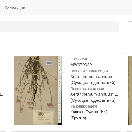
Коллекции
Штрихкод
MW0729821
Название в коллекции
Xeranthemum annuum
)
(Сухоцвет однолетний)
Принятое название
L.
Xeranthemum annuum L.
)
(Сухоцвет однолетний)
Районирование
Кавказ, Грузия (K4)
(Грузия)