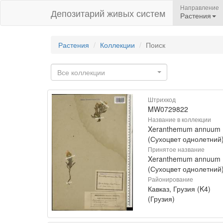
Направление
Депозитарий живых систем
Растения
Растения
Коллекции
Поиск
Все коллекции
Штрихкод
MW0729822
Название в коллекции
Xeranthemum annuum
(Сухоцвет однолетний
Принятое название
Xeranthemum annuum 
(Сухоцвет однолетний
Районирование
Кавказ, Грузия (K4)
(Грузия)