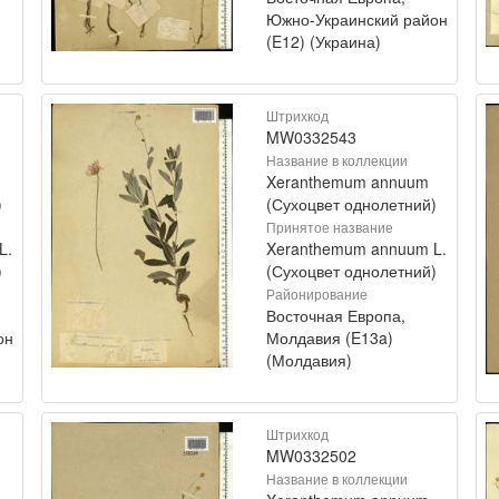
Южно-Украинский район
(E12) (Украина)
Штрихкод
MW0332543
Название в коллекции
Xeranthemum annuum
)
(Сухоцвет однолетний)
Принятое название
L.
Xeranthemum annuum L.
)
(Сухоцвет однолетний)
Районирование
Восточная Европа,
он
Молдавия (E13a)
(Молдавия)
Штрихкод
MW0332502
Название в коллекции