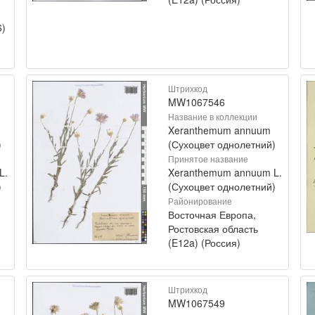
6)
Штрихкод
MW1067546
Название в коллекции
Xeranthemum annuum
)
(Сухоцвет однолетний)
Принятое название
L.
Xeranthemum annuum L.
)
(Сухоцвет однолетний)
Районирование
Восточная Европа,
Ростовская область
(E12a) (Россия)
Штрихкод
MW1067549