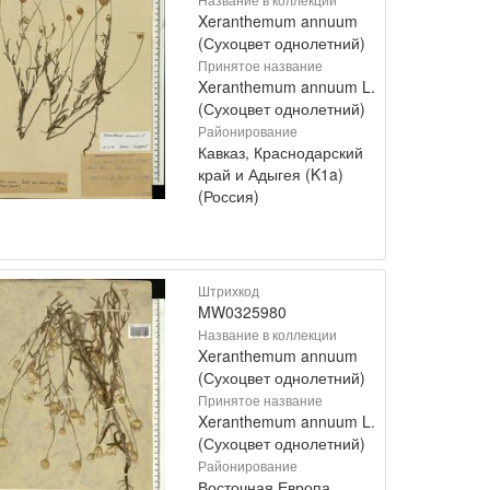
Xeranthemum annuum
(Сухоцвет однолетний)
Принятое название
Xeranthemum annuum L.
(Сухоцвет однолетний)
Районирование
Кавказ, Краснодарский
край и Адыгея (K1a)
(Россия)
Штрихкод
MW0325980
Название в коллекции
Xeranthemum annuum
(Сухоцвет однолетний)
Принятое название
Xeranthemum annuum L.
(Сухоцвет однолетний)
Районирование
Восточная Европа,