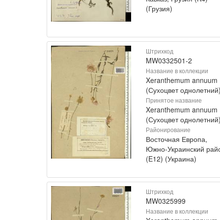
(Грузия)
Штрихкод
MW0332501-2
Название в коллекции
Xeranthemum annuum
(Сухоцвет однолетний
Принятое название
Xeranthemum annuum 
(Сухоцвет однолетний
Районирование
Восточная Европа,
Южно-Украинский рай
(E12) (Украина)
Штрихкод
MW0325999
Название в коллекции