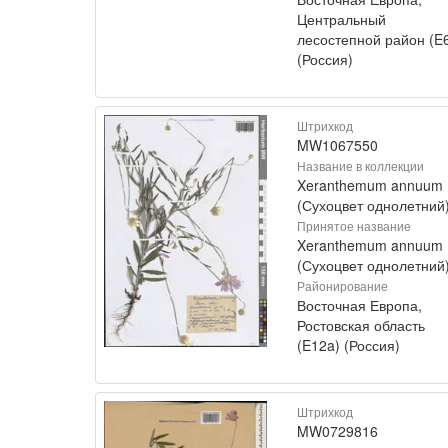
Центральный
лесостепной район (E
(Россия)
Штрихкод
MW1067550
Название в коллекции
Xeranthemum annuum
(Сухоцвет однолетний
Принятое название
Xeranthemum annuum 
(Сухоцвет однолетний
Районирование
Восточная Европа,
Ростовская область
(E12a) (Россия)
Штрихкод
MW0729816