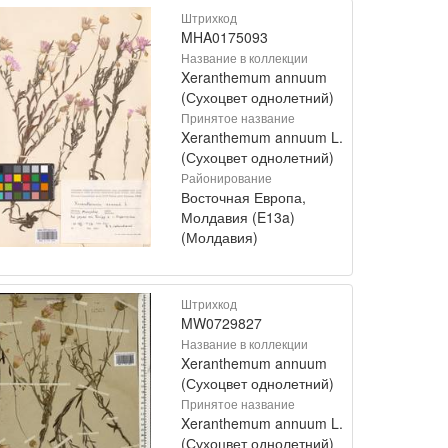
Штрихкод
MHA0175093
Название в коллекции
Xeranthemum annuum
(Сухоцвет однолетний)
Принятое название
Xeranthemum annuum L.
(Сухоцвет однолетний)
Районирование
Восточная Европа,
Молдавия (E13a)
(Молдавия)
Штрихкод
MW0729827
Название в коллекции
Xeranthemum annuum
(Сухоцвет однолетний)
Принятое название
Xeranthemum annuum L.
(Сухоцвет однолетний)