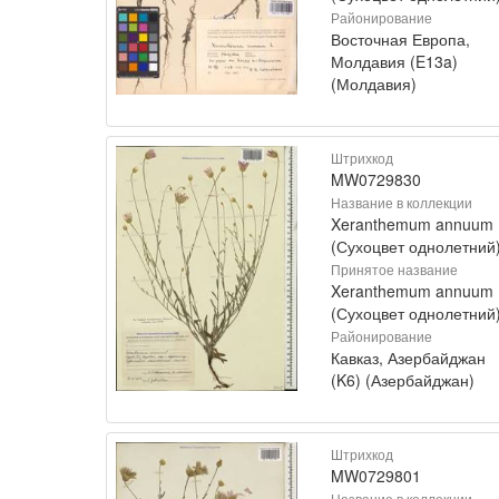
Районирование
Восточная Европа,
Молдавия (E13a)
(Молдавия)
Штрихкод
MW0729830
Название в коллекции
Xeranthemum annuum
(Сухоцвет однолетний
Принятое название
Xeranthemum annuum 
(Сухоцвет однолетний
Районирование
Кавказ, Азербайджан
(K6) (Азербайджан)
Штрихкод
MW0729801
Название в коллекции