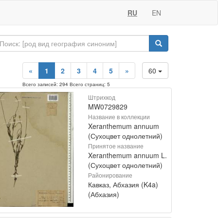
RU
EN
«
1
2
3
4
5
»
60
Всего записей: 294 Всего страниц: 5
Штрихкод
MW0729829
Название в коллекции
Xeranthemum annuum
(Сухоцвет однолетний)
Принятое название
Xeranthemum annuum L.
(Сухоцвет однолетний)
Районирование
Кавказ, Абхазия (K4a)
(Абхазия)