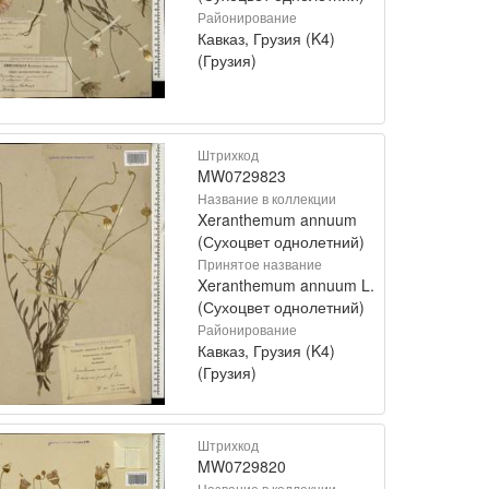
Районирование
Кавказ, Грузия (K4)
(Грузия)
Штрихкод
MW0729823
Название в коллекции
Xeranthemum annuum
(Сухоцвет однолетний)
Принятое название
Xeranthemum annuum L.
(Сухоцвет однолетний)
Районирование
Кавказ, Грузия (K4)
(Грузия)
Штрихкод
MW0729820
Название в коллекции