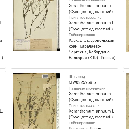
Xeranthemum annuum
)
(Сухоцвет однолетний)
Принятое название
L.
Xeranthemum annuum L.
)
(Сухоцвет однолетний)
Районирование
й
Кавказ, Ставропольский
край, Карачаево-
Черкесия, Кабардино-
я)
Балкария (K1b) (Россия)
Штрихкод
MW0325956-5
Название в коллекции
Xeranthemum annuum
)
(Сухоцвет однолетний)
Принятое название
L.
Xeranthemum annuum L.
)
(Сухоцвет однолетний)
Районирование
Восточная Европа,