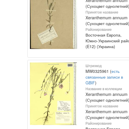
Xeranthemum annuum
(Сухоцвет однолетний
Принятое название
Xeranthemum annuum 
(Сухоцвет однолетний
Районирование
Восточная Европа,
Южно-Украинский рай
(E12) (Украина)
Штрихкод
MW0325961 (
есть
связанные записи в
GBIF
)
Название в коллекции
Xeranthemum annuum
(Сухоцвет однолетний
Принятое название
Xeranthemum annuum 
(Сухоцвет однолетний
Районирование
Восточная Европа,