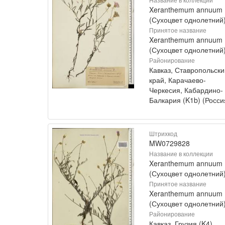
Xeranthemum annuum
(Сухоцвет однолетний
Принятое название
Xeranthemum annuum 
(Сухоцвет однолетний
Районирование
Кавказ, Ставропольски
край, Карачаево-
Черкесия, Кабардино-
Балкария (K1b) (Росси
Штрихкод
MW0729828
Название в коллекции
Xeranthemum annuum
(Сухоцвет однолетний
Принятое название
Xeranthemum annuum 
(Сухоцвет однолетний
Районирование
Кавказ, Грузия (K4)