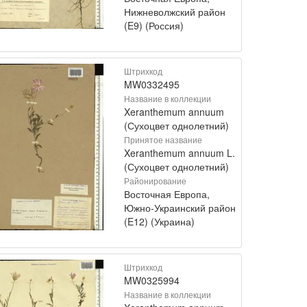
Нижневолжский район
(E9) (Россия)
Штрихкод
MW0332495
Название в коллекции
Xeranthemum annuum
(Сухоцвет однолетний)
Принятое название
Xeranthemum annuum L.
(Сухоцвет однолетний)
Районирование
Восточная Европа,
Южно-Украинский район
(E12) (Украина)
Штрихкод
MW0325994
Название в коллекции