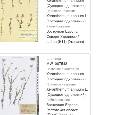
Xeranthemum annuum
(Сухоцвет однолетний)
Принятое название
Xeranthemum annuum L.
(Сухоцвет однолетний)
Районирование
Восточная Европа,
Северо-Украинский
район (E11) (Украина)
Штрихкод
MW1067548
Название в коллекции
Xeranthemum annuum
(Сухоцвет однолетний)
Принятое название
Xeranthemum annuum L.
(Сухоцвет однолетний)
Районирование
Восточная Европа,
Ростовская область
(E12a) (Россия)