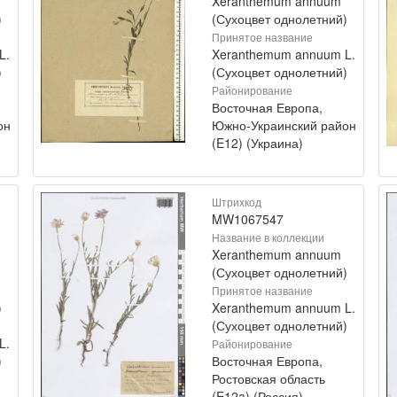
Xeranthemum annuum
)
(Сухоцвет однолетний)
Принятое название
L.
Xeranthemum annuum L.
)
(Сухоцвет однолетний)
Районирование
Восточная Европа,
он
Южно-Украинский район
(E12) (Украина)
Штрихкод
MW1067547
Название в коллекции
Xeranthemum annuum
(Сухоцвет однолетний)
Принятое название
)
Xeranthemum annuum L.
(Сухоцвет однолетний)
L.
Районирование
)
Восточная Европа,
Ростовская область
(E12a) (Россия)