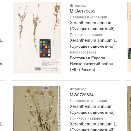
Штрихкод
MHA0175059
Название в коллекции
Xeranthemum annuum
)
(Сухоцвет однолетний)
Принятое название
L.
Xeranthemum annuum L.
)
(Сухоцвет однолетний)
Районирование
Восточная Европа,
он
Нижневолжский район
(E9) (Россия)
Штрихкод
MW0729824
Название в коллекции
Xeranthemum annuum
)
(Сухоцвет однолетний)
Принятое название
L.
Xeranthemum annuum L.
)
(Сухоцвет однолетний)