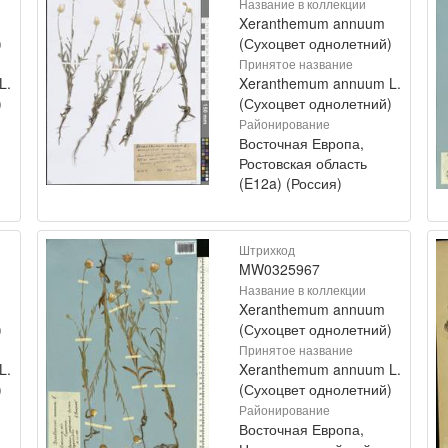
Название в коллекции
Xeranthemum annuum
)
(Сухоцвет однолетний)
Принятое название
L.
Xeranthemum annuum L.
)
(Сухоцвет однолетний)
Районирование
Восточная Европа,
Ростовская область
(E12a) (Россия)
Штрихкод
MW0325967
Название в коллекции
Xeranthemum annuum
)
(Сухоцвет однолетний)
Принятое название
L.
Xeranthemum annuum L.
)
(Сухоцвет однолетний)
Районирование
Восточная Европа,