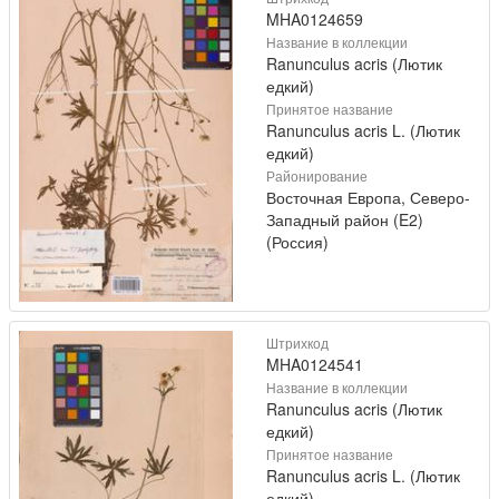
MHA0124659
Название в коллекции
Ranunculus acris (Лютик
едкий)
Принятое название
Ranunculus acris L. (Лютик
едкий)
Районирование
Восточная Европа, Северо-
Западный район (E2)
(Россия)
Штрихкод
MHA0124541
Название в коллекции
Ranunculus acris (Лютик
едкий)
Принятое название
Ranunculus acris L. (Лютик
едкий)