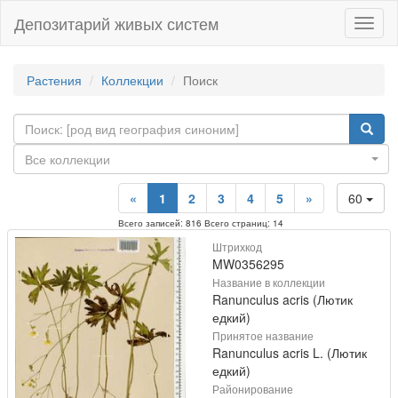
Депозитарий живых систем
Навиг
Растения
Коллекции
Поиск
Все коллекции
«
1
2
3
4
5
»
60
Всего записей: 816 Всего страниц: 14
Штрихкод
MW0356295
Название в коллекции
Ranunculus acris (Лютик
едкий)
Принятое название
Ranunculus acris L. (Лютик
едкий)
Районирование