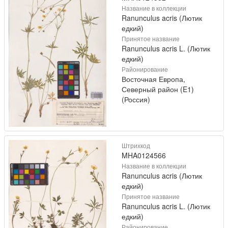
Название в коллекции
Ranunculus acris (Лютик
едкий)
Принятое название
Ranunculus acris L. (Лютик
едкий)
Районирование
Восточная Европа,
Северный район (E1)
(Россия)
Штрихкод
MHA0124566
Название в коллекции
Ranunculus acris (Лютик
едкий)
Принятое название
Ranunculus acris L. (Лютик
едкий)
Районирование