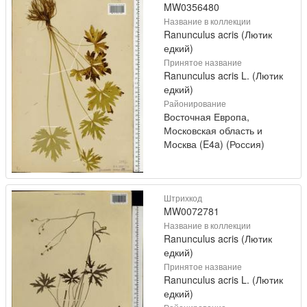
MW0356480
Название в коллекции
Ranunculus acris (Лютик
едкий)
Принятое название
Ranunculus acris L. (Лютик
едкий)
Районирование
Восточная Европа,
Московская область и
Москва (E4a) (Россия)
Штрихкод
MW0072781
Название в коллекции
Ranunculus acris (Лютик
едкий)
Принятое название
Ranunculus acris L. (Лютик
едкий)