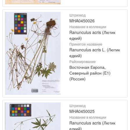
Штрихкод
MHA0450026
Название в коллекции
Ranunculus acris (Лютик
едкий)
Принятое название
Ranunculus acris L. (Лютик
едкий)
Районирование
Восточная Европа,
Северный район (E1)
(Россия)
Штрихкод
MHA0450025
Название в коллекции
Ranunculus acris (Лютик
едкий)