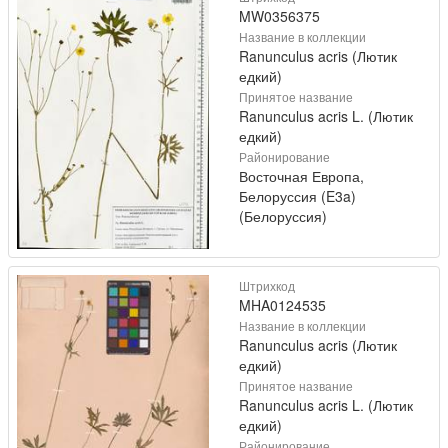
MW0356375
Название в коллекции
Ranunculus acris (Лютик
едкий)
Принятое название
Ranunculus acris L. (Лютик
едкий)
Районирование
Восточная Европа,
Белоруссия (E3a)
(Белоруссия)
Штрихкод
MHA0124535
Название в коллекции
Ranunculus acris (Лютик
едкий)
Принятое название
Ranunculus acris L. (Лютик
едкий)
Районирование