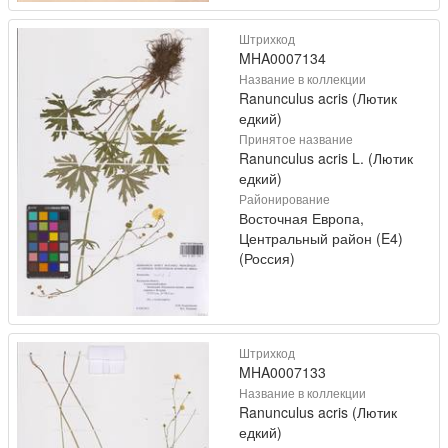
Штрихкод
MHA0007134
Название в коллекции
Ranunculus acris (Лютик
едкий)
Принятое название
Ranunculus acris L. (Лютик
едкий)
Районирование
Восточная Европа,
Центральный район (E4)
(Россия)
Штрихкод
MHA0007133
Название в коллекции
Ranunculus acris (Лютик
едкий)