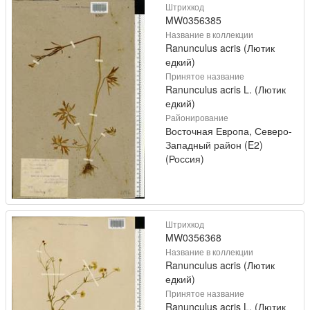
Штрихкод
MW0356385
Название в коллекции
Ranunculus acris (Лютик
едкий)
Принятое название
Ranunculus acris L. (Лютик
едкий)
Районирование
Восточная Европа, Северо-
Западный район (E2)
(Россия)
Штрихкод
MW0356368
Название в коллекции
Ranunculus acris (Лютик
едкий)
Принятое название
Ranunculus acris L. (Лютик