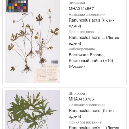
Штрихкод
MHA0124567
Название в коллекции
Ranunculus acris (Лютик
едкий)
Принятое название
Ranunculus acris L. (Лютик
едкий)
Районирование
Восточная Европа,
Восточный район (E10)
(Россия)
Штрихкод
MHA0453786
Название в коллекции
Ranunculus acris (Лютик
едкий)
Принятое название
Ranunculus acris L. (Лютик