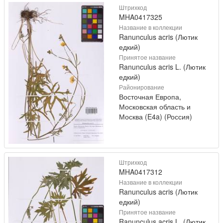
Штрихкод
MHA0417325
Название в коллекции
Ranunculus acris (Лютик
едкий)
Принятое название
Ranunculus acris L. (Лютик
едкий)
Районирование
Восточная Европа,
Московская область и
Москва (E4a) (Россия)
Штрихкод
MHA0417312
Название в коллекции
Ranunculus acris (Лютик
едкий)
Принятое название
Ranunculus acris L. (Лютик