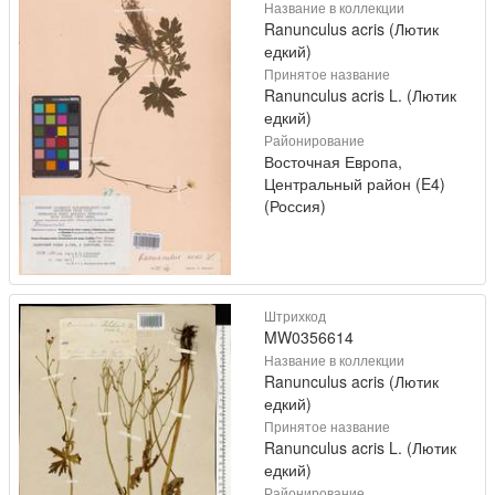
Название в коллекции
Ranunculus acris (Лютик
едкий)
Принятое название
Ranunculus acris L. (Лютик
едкий)
Районирование
Восточная Европа,
Центральный район (E4)
(Россия)
Штрихкод
MW0356614
Название в коллекции
Ranunculus acris (Лютик
едкий)
Принятое название
Ranunculus acris L. (Лютик
едкий)
Районирование