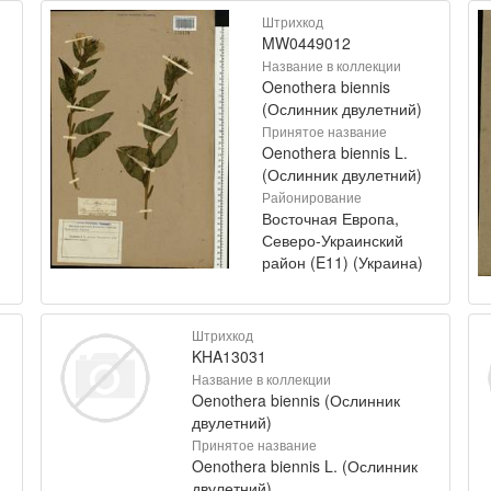
Штрихкод
MW0449012
Название в коллекции
Oenothera biennis
(Ослинник двулетний)
Принятое название
Oenothera biennis L.
(Ослинник двулетний)
Районирование
Восточная Европа,
Северо-Украинский
район (E11) (Украина)
Штрихкод
KHA13031
Название в коллекции
Oenothera biennis (Ослинник
двулетний)
Принятое название
Oenothera biennis L. (Ослинник
двулетний)