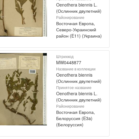
Oenothera biennis L.
(Ослинник двулетний)
Районирование
Восточная Европа,
Северо-Украинский
район (E11) (Украина)
Штрихкод
MW0448877
Название в коллекции
Oenothera biennis
(Ослинник двулетний)
Принятое название
Oenothera biennis L.
(Ослинник двулетний)
Районирование
Восточная Европа,
Белоруссия (E3a)
(Белоруссия)