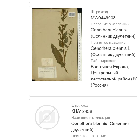
Штрихкод
MW0449003
Название в коллекции
Oenothera biennis
(Ослинник двулетний)
Принятое название
Oenothera biennis L.
(Ослинник двулетний)
Районирование
Восточная Европа,
Центральный
лесостепной район (E
(Россия)
Штрихкод
KHA12456
Название в коллекции
Oenothera biennis (Ослинник
двулетний)
Принятое название