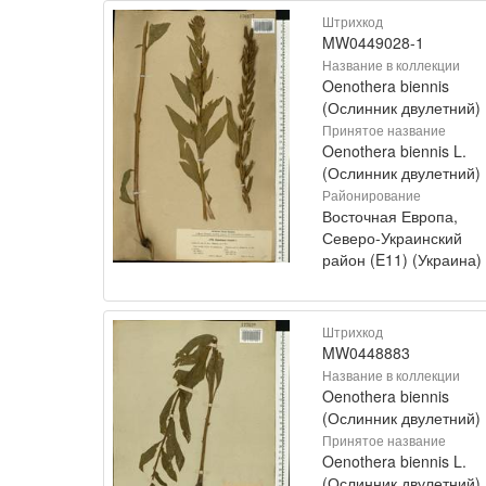
Штрихкод
MW0449028-1
Название в коллекции
Oenothera biennis
(Ослинник двулетний)
Принятое название
Oenothera biennis L.
(Ослинник двулетний)
Районирование
Восточная Европа,
Северо-Украинский
район (E11) (Украина)
Штрихкод
MW0448883
Название в коллекции
Oenothera biennis
(Ослинник двулетний)
Принятое название
Oenothera biennis L.
(Ослинник двулетний)