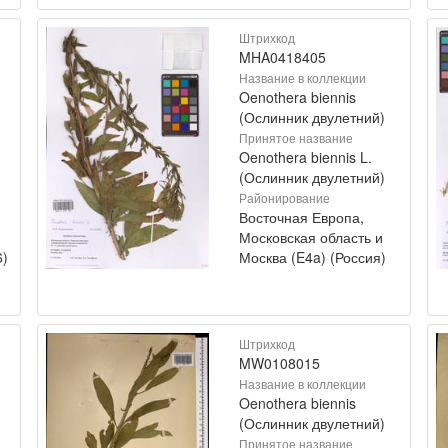
Штрихкод
MHA0418405
Название в коллекции
Oenothera biennis
(Ослинник двулетний)
Принятое название
Oenothera biennis L.
(Ослинник двулетний)
Районирование
Восточная Европа,
Московская область и
6)
Москва (E4a) (Россия)
Штрихкод
MW0108015
Название в коллекции
Oenothera biennis
(Ослинник двулетний)
Принятое название