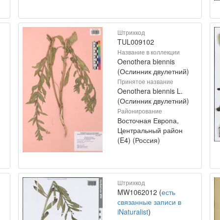
Штрихкод
TUL009102
Название в коллекции
Oenothera biennis
(Ослинник двулетний)
Принятое название
Oenothera biennis L.
(Ослинник двулетний)
Районирование
Восточная Европа,
Центральный район
(E4) (Россия)
Штрихкод
MW1062012 (
есть
связанные записи в
iNaturalist
)