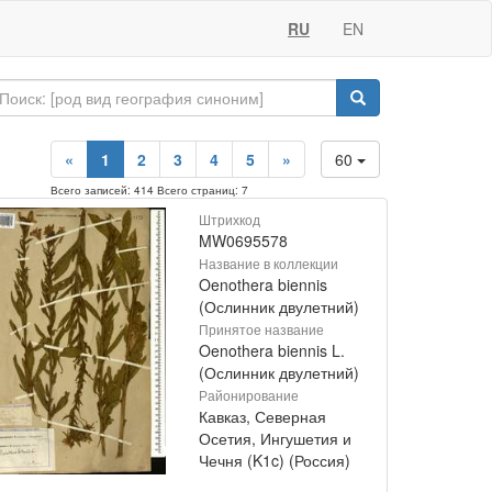
RU
EN
«
1
2
3
4
5
»
60
Всего записей: 414 Всего страниц: 7
Штрихкод
MW0695578
Название в коллекции
Oenothera biennis
(Ослинник двулетний)
Принятое название
Oenothera biennis L.
(Ослинник двулетний)
Районирование
Кавказ, Северная
Осетия, Ингушетия и
Чечня (K1c) (Россия)