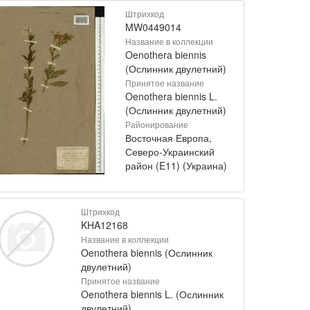
Штрихкод
MW0449014
Название в коллекции
Oenothera biennis
(Ослинник двулетний)
Принятое название
Oenothera biennis L.
(Ослинник двулетний)
Районирование
Восточная Европа,
Северо-Украинский
район (E11) (Украина)
Штрихкод
KHA12168
Название в коллекции
Oenothera biennis (Ослинник
двулетний)
Принятое название
Oenothera biennis L. (Ослинник
двулетний)