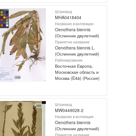
Штрихкод
MHA0418404
Название в коллекции
Oenothera biennis
(Ослинник двулетний)
Принятое название
Oenothera biennis L.
(Ослинник двулетний)
Районирование
Восточная Европа,
Московская область и
Москва (E4a) (Россия)
Штрихкод
MW0449028-2
Название в коллекции
Oenothera biennis
(Ослинник двулетний)
Принятое название