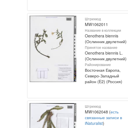
Штрихкод
MW1062011
Название в коллекции
Oenothera biennis
(Ослинник двулетний)
Принятое название
Oenothera biennis L.
(Ослинник двулетний)
Районирование
Восточная Европа,
Северо-Западный
район (E2) (Россия)
Штрихкод
MW1062048 (
есть
связанные записи в
iNaturalist
)