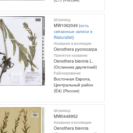
Штрихкод
MW1062049 (
есть
связанные записи в
iNaturalist
)
Название в коллекции
Oenothera pycnocarpa
Принятое название
Oenothera biennis L.
(Ослинник двулетний)
Районирование
Восточная Европа,
Центральный район
(E4) (Россия)
Штрихкод
MW0448952
Название в коллекции
Oenothera biennis