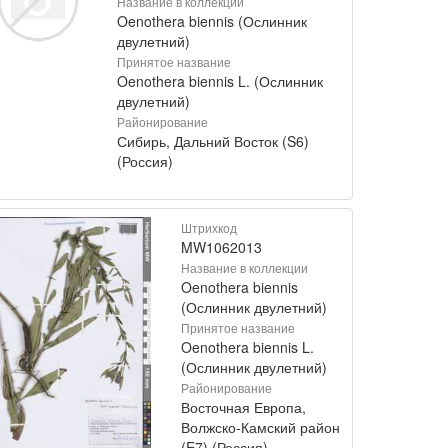
Название в коллекции
Oenothera biennis (Ослинник
двулетний)
Принятое название
Oenothera biennis L. (Ослинник
двулетний)
Районирование
Сибирь, Дальний Восток (S6)
(Россия)
Штрихкод
MW1062013
Название в коллекции
Oenothera biennis
(Ослинник двулетний)
Принятое название
Oenothera biennis L.
(Ослинник двулетний)
Районирование
Восточная Европа,
Волжско-Камский район
(E7) (Россия)