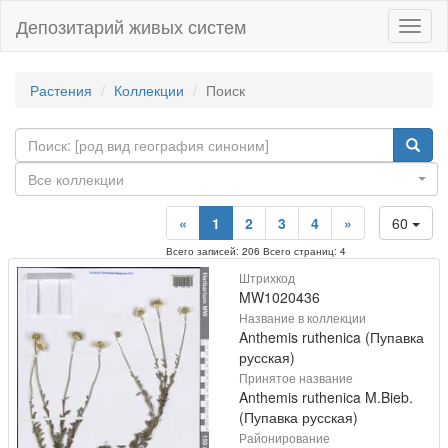
Депозитарий живых систем
Навиг
Растения
Коллекции
Поиск
Все коллекции
«
1
2
3
4
»
60
Всего записей: 206 Всего страниц: 4
Штрихкод
MW1020436
Название в коллекции
Anthemis ruthenica (Пупавка
русская)
Принятое название
Anthemis ruthenica M.Bieb.
(Пупавка русская)
Районирование