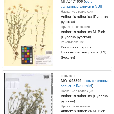
MHA0171606 (
есть
связанные записи в GBIF
)
Название в коллекции
Anthemis ruthenica (Пупавка
русская)
Принятое название
Anthemis ruthenica M. Bieb.
(Пупавка русская)
Районирование
Восточная Европа,
Нижневолжский район (E9)
(Россия)
Штрихкод
MW1053395 (
есть связанные
записи в iNaturalist
)
Название в коллекции
Anthemis ruthenica (Пупавка
русская)
Принятое название
Anthemis ruthenica M. Bieb.