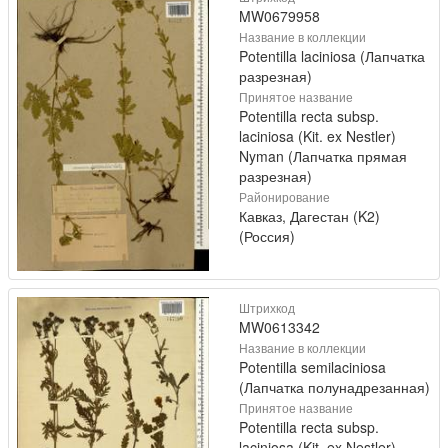
MW0679958
Название в коллекции
Potentilla laciniosa (Лапчатка
разрезная)
Принятое название
Potentilla recta subsp.
laciniosa (Kit. ex Nestler)
Nyman (Лапчатка прямая
разрезная)
Районирование
Кавказ, Дагестан (K2)
(Россия)
Штрихкод
MW0613342
Название в коллекции
Potentilla semilaciniosa
(Лапчатка полунадрезанная)
Принятое название
Potentilla recta subsp.
laciniosa (Kit. ex Nestler)