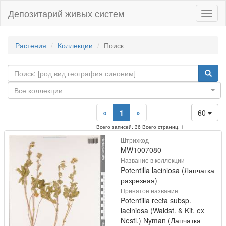
Депозитарий живых систем
Навиг
Растения
Коллекции
Поиск
Все коллекции
«
1
»
60
Всего записей: 36 Всего страниц: 1
Штрихкод
MW1007080
Название в коллекции
Potentilla laciniosa (Лапчатка
разрезная)
Принятое название
Potentilla recta subsp.
laciniosa (Waldst. & Kit. ex
Nestl.) Nyman (Лапчатка