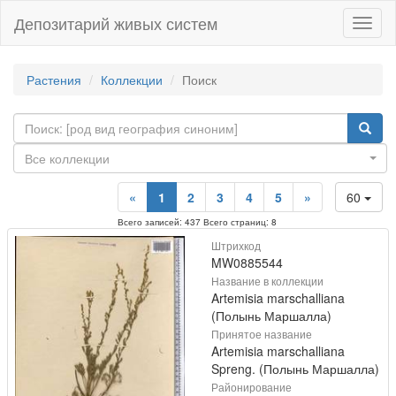
Депозитарий живых систем
Навиг
Растения
Коллекции
Поиск
Все коллекции
«
1
2
3
4
5
»
60
Всего записей: 437 Всего страниц: 8
Штрихкод
MW0885544
Название в коллекции
Artemisia marschalliana
(Полынь Маршалла)
Принятое название
Artemisia marschalliana
Spreng. (Полынь Маршалла)
Районирование