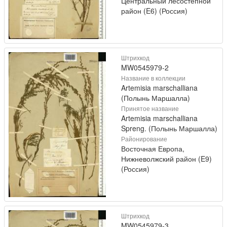
Центральный лесостепной
район (E6) (Россия)
Штрихкод
MW0545979-2
Название в коллекции
Artemisia marschalliana
(Полынь Маршалла)
Принятое название
Artemisia marschalliana
Spreng. (Полынь Маршалла)
Районирование
Восточная Европа,
Нижневолжский район (E9)
(Россия)
Штрихкод
MW0545979-3