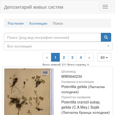
Депозитарий живых систем
Навиг
Растения
Коллекции
Поиск
Все коллекции
«
1
2
3
4
»
60
Всего записей: 211 Всего страниц: 4
Штрихкод
MW0840230
Название в коллекции
Potentilla gelida (Лапчатка
холодная)
Принятое название
Potentilla crantzii subsp.
gelida (C.A.Mey.) Soják
(Лапчатка Кранца холодная)