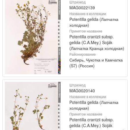
Штрихкод
MAG0022139
Название в коллекции
Potentilla gelida (Лапчатка
холодная)
Принятое название
Potentilla crantzii subsp.
gelida (C.A.Mey.) Soják
(Лапчатка Кранца холодная)
Районирование
Сибирь, Чукотка и Камчатка
(S7) (Россия)
Штрихкод
MAG0020140
Название в коллекции
Potentilla gelida (Лапчатка
холодная)
Принятое название
Potentilla crantzii subsp.
gelida (C.A.Mey.) Soják