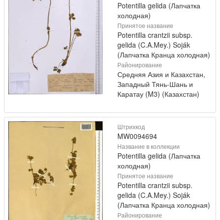
Potentilla gelida (Лапчатка
холодная)
Принятое название
Potentilla crantzii subsp.
gelida (C.A.Mey.) Soják
(Лапчатка Кранца холодная)
Районирование
Средняя Азия и Казахстан,
Западный Тянь-Шань и
Каратау (M3) (Казахстан)
Штрихкод
MW0094694
Название в коллекции
Potentilla gelida (Лапчатка
холодная)
Принятое название
Potentilla crantzii subsp.
gelida (C.A.Mey.) Soják
(Лапчатка Кранца холодная)
Районирование