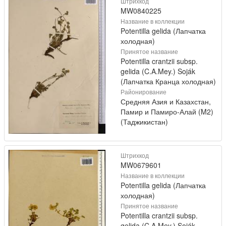
Штрихкод
MW0840225
Название в коллекции
Potentilla gelida (Лапчатка
холодная)
Принятое название
Potentilla crantzii subsp.
gelida (C.A.Mey.) Soják
(Лапчатка Кранца холодная)
Районирование
Средняя Азия и Казахстан,
Памир и Памиро-Алай (M2)
(Таджикистан)
Штрихкод
MW0679601
Название в коллекции
Potentilla gelida (Лапчатка
холодная)
Принятое название
Potentilla crantzii subsp.
gelida (C.A.Mey.) Soják