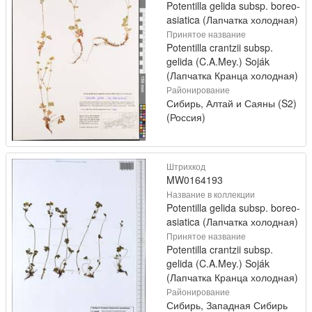
Potentilla gelida subsp. boreo-
asiatica (Лапчатка холодная)
Принятое название
Potentilla crantzii subsp.
gelida (C.A.Mey.) Soják
(Лапчатка Кранца холодная)
Районирование
Сибирь, Алтай и Саяны (S2)
(Россия)
Штрихкод
MW0164193
Название в коллекции
Potentilla gelida subsp. boreo-
asiatica (Лапчатка холодная)
Принятое название
Potentilla crantzii subsp.
gelida (C.A.Mey.) Soják
(Лапчатка Кранца холодная)
Районирование
Сибирь, Западная Сибирь