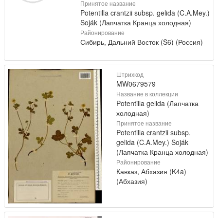
Принятое название
Potentilla crantzii subsp. gelida (C.A.Mey.)
Soják (Лапчатка Кранца холодная)
Районирование
Сибирь, Дальний Восток (S6) (Россия)
Штрихкод
MW0679579
Название в коллекции
Potentilla gelida (Лапчатка
холодная)
Принятое название
Potentilla crantzii subsp.
gelida (C.A.Mey.) Soják
(Лапчатка Кранца холодная)
Районирование
Кавказ, Абхазия (K4a)
(Абхазия)