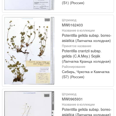
(S1) (Россия)
Штрихкод
MW0162403
Название в коллекции
Potentilla gelida subsp. boreo-
asiatica (Лапчатка холодная)
Принятое название
Potentilla crantzii subsp.
gelida (C.A.Mey.) Soják
(Лапчатка Кранца холодная)
Районирование
Сибирь, Чукотка и Камчатка
(S7) (Россия)
Штрихкод
MW0965931
Название в коллекции
Potentilla gelida subsp. boreo-
asiatica (Лапчатка холодная)