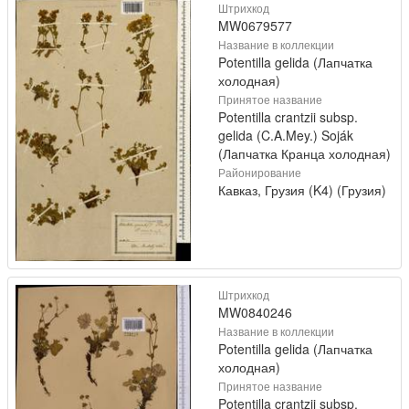
Штрихкод
MW0679577
Название в коллекции
Potentilla gelida (Лапчатка
холодная)
Принятое название
Potentilla crantzii subsp.
gelida (C.A.Mey.) Soják
(Лапчатка Кранца холодная)
Районирование
Кавказ, Грузия (K4) (Грузия)
Штрихкод
MW0840246
Название в коллекции
Potentilla gelida (Лапчатка
холодная)
Принятое название
Potentilla crantzii subsp.