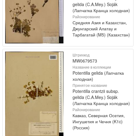
gelida (C.A.Mey.) Soják
(Лапчатка Кранца холодная)
Районирование
Средняя Азия и Казахстан,
Джунгарский Алатау и
Тарбагатай (M5) (Казахстан)
Штрихкод
MW0679573
Название в коллекции
Potentilla gelida (Лапчатка
холодная)
Принятое название
Potentilla crantzii subsp.
gelida (C.A.Mey.) Soják
(Лапчатка Кранца холодная)
Районирование
Кавказ, Северная Осетия,
Ингушетия и Чечня (K1c)
(Россия)