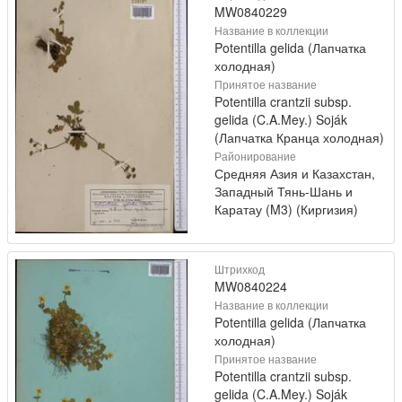
MW0840229
Название в коллекции
Potentilla gelida (Лапчатка
холодная)
Принятое название
Potentilla crantzii subsp.
gelida (C.A.Mey.) Soják
(Лапчатка Кранца холодная)
Районирование
Средняя Азия и Казахстан,
Западный Тянь-Шань и
Каратау (M3) (Киргизия)
Штрихкод
MW0840224
Название в коллекции
Potentilla gelida (Лапчатка
холодная)
Принятое название
Potentilla crantzii subsp.
gelida (C.A.Mey.) Soják