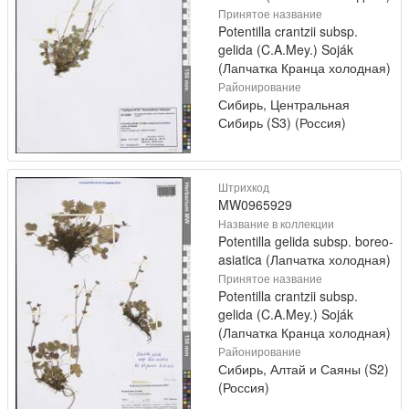
Принятое название
Potentilla crantzii subsp.
gelida (C.A.Mey.) Soják
(Лапчатка Кранца холодная)
Районирование
Сибирь, Центральная
Сибирь (S3) (Россия)
Штрихкод
MW0965929
Название в коллекции
Potentilla gelida subsp. boreo-
asiatica (Лапчатка холодная)
Принятое название
Potentilla crantzii subsp.
gelida (C.A.Mey.) Soják
(Лапчатка Кранца холодная)
Районирование
Сибирь, Алтай и Саяны (S2)
(Россия)