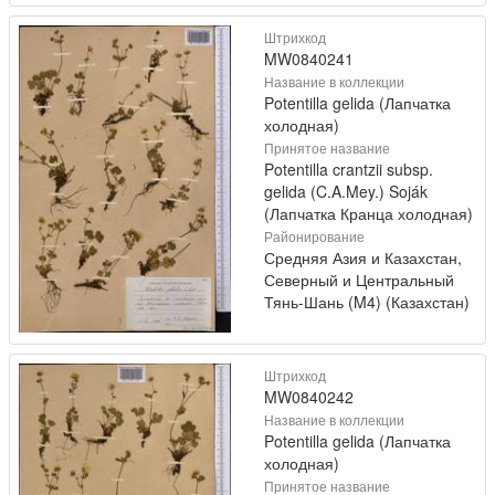
Штрихкод
MW0840241
Название в коллекции
Potentilla gelida (Лапчатка
холодная)
Принятое название
Potentilla crantzii subsp.
gelida (C.A.Mey.) Soják
(Лапчатка Кранца холодная)
Районирование
Средняя Азия и Казахстан,
Северный и Центральный
Тянь-Шань (M4) (Казахстан)
Штрихкод
MW0840242
Название в коллекции
Potentilla gelida (Лапчатка
холодная)
Принятое название