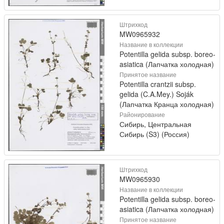
Штрихкод
MW0965932
Название в коллекции
Potentilla gelida subsp. boreo-
asiatica (Лапчатка холодная)
Принятое название
Potentilla crantzii subsp.
gelida (C.A.Mey.) Soják
(Лапчатка Кранца холодная)
Районирование
Сибирь, Центральная
Сибирь (S3) (Россия)
Штрихкод
MW0965930
Название в коллекции
Potentilla gelida subsp. boreo-
asiatica (Лапчатка холодная)
Принятое название