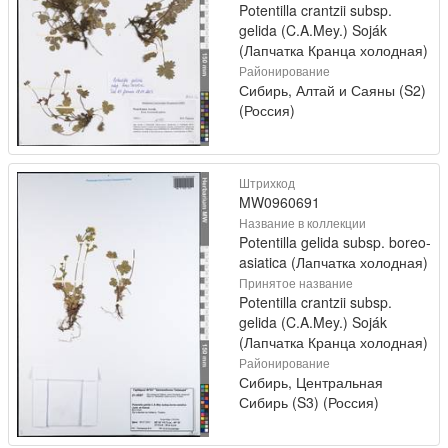
Potentilla crantzii subsp.
gelida (C.A.Mey.) Soják
(Лапчатка Кранца холодная)
Районирование
Сибирь, Алтай и Саяны (S2)
(Россия)
Штрихкод
MW0960691
Название в коллекции
Potentilla gelida subsp. boreo-
asiatica (Лапчатка холодная)
Принятое название
Potentilla crantzii subsp.
gelida (C.A.Mey.) Soják
(Лапчатка Кранца холодная)
Районирование
Сибирь, Центральная
Сибирь (S3) (Россия)