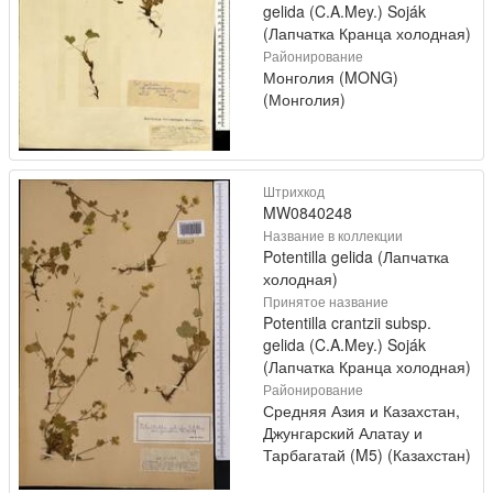
gelida (C.A.Mey.) Soják
(Лапчатка Кранца холодная)
Районирование
Монголия (MONG)
(Монголия)
Штрихкод
MW0840248
Название в коллекции
Potentilla gelida (Лапчатка
холодная)
Принятое название
Potentilla crantzii subsp.
gelida (C.A.Mey.) Soják
(Лапчатка Кранца холодная)
Районирование
Средняя Азия и Казахстан,
Джунгарский Алатау и
Тарбагатай (M5) (Казахстан)