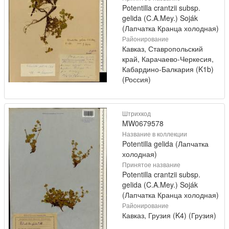
Potentilla crantzii subsp.
gelida (C.A.Mey.) Soják
(Лапчатка Кранца холодная)
Районирование
Кавказ, Ставропольский
край, Карачаево-Черкесия,
Кабардино-Балкария (K1b)
(Россия)
Штрихкод
MW0679578
Название в коллекции
Potentilla gelida (Лапчатка
холодная)
Принятое название
Potentilla crantzii subsp.
gelida (C.A.Mey.) Soják
(Лапчатка Кранца холодная)
Районирование
Кавказ, Грузия (K4) (Грузия)