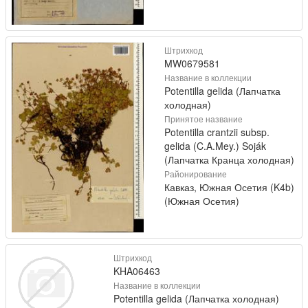
Штрихкод
MW0679581
Название в коллекции
Potentilla gelida (Лапчатка
холодная)
Принятое название
Potentilla crantzii subsp.
gelida (C.A.Mey.) Soják
(Лапчатка Кранца холодная)
Районирование
Кавказ, Южная Осетия (K4b)
(Южная Осетия)
Штрихкод
KHA06463
Название в коллекции
Potentilla gelida (Лапчатка холодная)