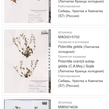
(Лапчатка Кранца холодная)
Районирование
Сибирь, Чукотка и Камчатка
(S7) (Россия)
Штрихкод
MAG0015702
Название в коллекции
Potentilla gelida (Лапчатка
холодная)
Принятое название
Potentilla crantzii subsp.
gelida (C.A.Mey.) Soják
(Лапчатка Кранца холодная)
Районирование
Сибирь, Чукотка и Камчатка
(S7) (Россия)
Штрихкод
MW0974636