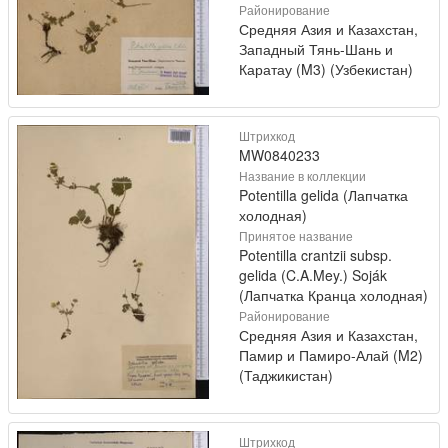
Районирование
Средняя Азия и Казахстан,
Западный Тянь-Шань и
Каратау (M3) (Узбекистан)
Штрихкод
MW0840233
Название в коллекции
Potentilla gelida (Лапчатка
холодная)
Принятое название
Potentilla crantzii subsp.
gelida (C.A.Mey.) Soják
(Лапчатка Кранца холодная)
Районирование
Средняя Азия и Казахстан,
Памир и Памиро-Алай (M2)
(Таджикистан)
Штрихкод