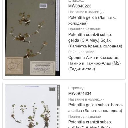
Штрихкод
MW0840223
Название в коллекции
Potentilla gelida (Лапчатка
холодная)
Принятое название
Potentilla crantzii subsp.
gelida (C.A.Mey.) Soják
(Лапчатка Кранца холодная)
Районирование
Средняя Азия и Казахстан,
Памир и Памиро-Алай (M2)
(Таджикистан)
Штрихкод
MW0974634
Название в коллекции
Potentilla gelida subsp. boreo-
asiatica (Лапчатка холодная)
Принятое название
Potentilla crantzii subsp.
gelida (C.A.Mey.) Soják