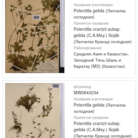
Название в коллекции
Potentilla gelida (Лапчатка
холодная)
Принятое название
Potentilla crantzii subsp.
gelida (C.A.Mey.) Soják
(Лапчатка Кранца холодная)
Районирование
Средняя Азия и Казахстан,
Западный Тянь-Шань и
Каратау (M3) (Казахстан)
Штрихкод
MW0840234
Название в коллекции
Potentilla gelida (Лапчатка
холодная)
Принятое название
Potentilla crantzii subsp.
gelida (C.A.Mey.) Soják
(Лапчатка Кранца холодная)