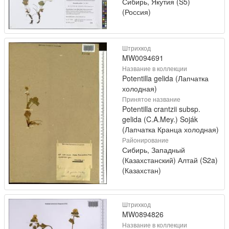
Сибирь, Якутия (S5)
(Россия)
Штрихкод
MW0094691
Название в коллекции
Potentilla gelida (Лапчатка
холодная)
Принятое название
Potentilla crantzii subsp.
gelida (C.A.Mey.) Soják
(Лапчатка Кранца холодная)
Районирование
Сибирь, Западный
(Казахстанский) Алтай (S2a)
(Казахстан)
Штрихкод
MW0894826
Название в коллекции