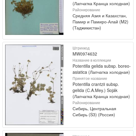
(Лапчатка Кранца холодная)
Районирование
Средняя Азия и Казахстан,
Памир и Памиро-Алай (M2)
(Таджикистан)
Штрихкод
MW0974632
Название в коллекции
Potentilla gelida subsp. boreo-
asiatica (Лапчатка холодная)
Принятое название
Potentilla crantzii subsp.
gelida (C.A.Mey.) Soják
(Лапчатка Кранца холодная)
Районирование
Сибирь, Центральная
Сибирь (S3) (Россия)