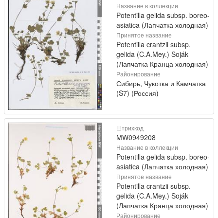
Название в коллекции
Potentilla gelida subsp. boreo-
asiatica (Лапчатка холодная)
Принятое название
Potentilla crantzii subsp.
gelida (C.A.Mey.) Soják
(Лапчатка Кранца холодная)
Районирование
Сибирь, Чукотка и Камчатка
(S7) (Россия)
Штрихкод
MW0949208
Название в коллекции
Potentilla gelida subsp. boreo-
asiatica (Лапчатка холодная)
Принятое название
Potentilla crantzii subsp.
gelida (C.A.Mey.) Soják
(Лапчатка Кранца холодная)
Районирование