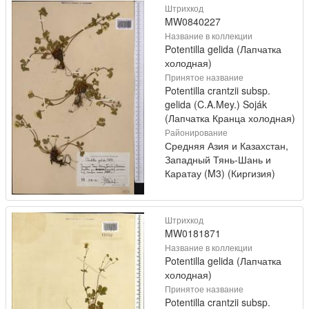
Штрихкод
MW0840227
Название в коллекции
Potentilla gelida (Лапчатка
холодная)
Принятое название
Potentilla crantzii subsp.
gelida (C.A.Mey.) Soják
(Лапчатка Кранца холодная)
Районирование
Средняя Азия и Казахстан,
Западный Тянь-Шань и
Каратау (M3) (Киргизия)
Штрихкод
MW0181871
Название в коллекции
Potentilla gelida (Лапчатка
холодная)
Принятое название
Potentilla crantzii subsp.