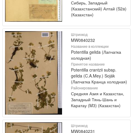
Сибирь, Западный
(Казахстанский) Алтай (S2a)
(Казахстан)
Штрихкод
MW0840232
Название в коллекции
Potentilla gelida (Лапчатка
холодная)
Принятое название
Potentilla crantzii subsp.
gelida (C.A.Mey.) Soják
(Лапчатка Кранца холодная)
Районирование
Средняя Азия и Казахстан,
Западный Тянь-Шань и
Каратау (M3) (Казахстан)
Штрихкод
MW0840231