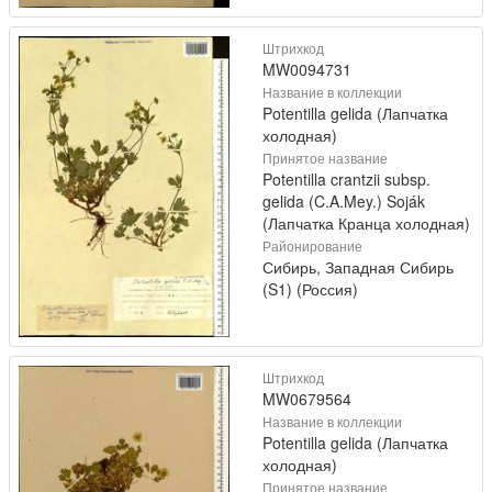
Штрихкод
MW0094731
Название в коллекции
Potentilla gelida (Лапчатка
холодная)
Принятое название
Potentilla crantzii subsp.
gelida (C.A.Mey.) Soják
(Лапчатка Кранца холодная)
Районирование
Сибирь, Западная Сибирь
(S1) (Россия)
Штрихкод
MW0679564
Название в коллекции
Potentilla gelida (Лапчатка
холодная)
Принятое название