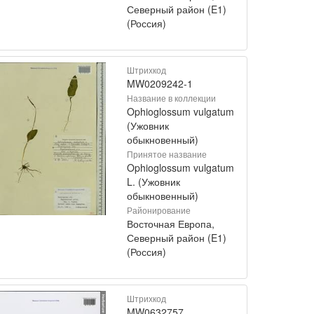
Северный район (E1)
(Россия)
Штрихкод
MW0209242-1
Название в коллекции
Ophioglossum vulgatum
(Ужовник
обыкновенный)
Принятое название
Ophioglossum vulgatum
L. (Ужовник
обыкновенный)
Районирование
Восточная Европа,
Северный район (E1)
(Россия)
Штрихкод
MW0632757