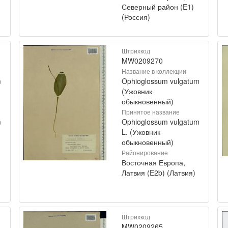
Северный район (E1)
(Россия)
Штрихкод
MW0209270
Название в коллекции
m
Ophioglossum vulgatum
(Ужовник
обыкновенный)
Принятое название
m
Ophioglossum vulgatum
L. (Ужовник
обыкновенный)
Районирование
Восточная Европа,
Латвия (E2b) (Латвия)
Штрихкод
MW0209265