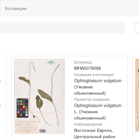
Коллекции
Штрихкод
MHA0078086
Название в коллекции
m
Ophioglossum vulgatum
(Ужовник
обыкновенный)
Принятое название
m
Ophioglossum vulgatum
L. (Ужовник
обыкновенный)
Районирование
Восточная Европа,
Центральный район