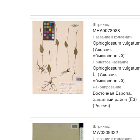
Штрихкод
MHA0078088
Название в коллекции
Ophioglossum vulgatu
(Ужовник
обыкновенный)
Принятое название
Ophioglossum vulgatu
L. (Ужовник
обыкновенный)
Районирование
Восточная Европа,
Западный район (E3)
(Россия)
Штрихкод
MW0209332
Название в коллекции