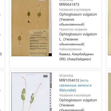
MW0641873
Название в коллекции
m
Ophioglossum vulgatum
(Ужовник
обыкновенный)
Принятое название
m
Ophioglossum vulgatum
L. (Ужовник
обыкновенный)
Районирование
R)
Кавказ, Азербайджан
(K6) (Азербайджан)
Штрихкод
MW1054012 (
есть
связанные записи в
m
iNaturalist
)
Название в коллекции
Ophioglossum vulgatum
(Ужовник
m
обыкновенный)