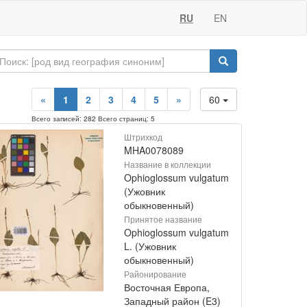
RU
EN
«
1
2
3
4
5
»
60
Всего записей: 282 Всего страниц: 5
Штрихкод
MHA0078089
Название в коллекции
Ophioglossum vulgatum
(Ужовник
обыкновенный)
Принятое название
Ophioglossum vulgatum
L. (Ужовник
обыкновенный)
Районирование
Восточная Европа,
Западный район (E3)