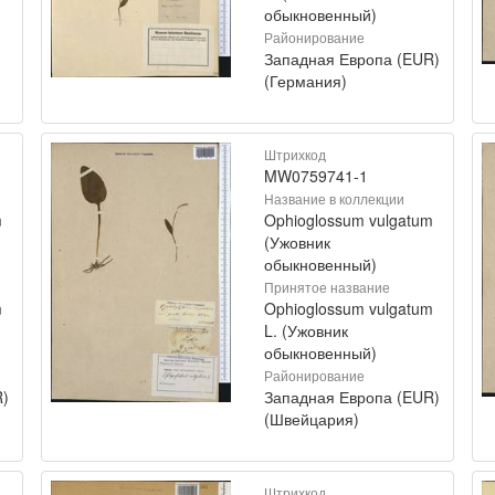
обыкновенный)
Районирование
Западная Европа (EUR)
(Германия)
Штрихкод
MW0759741-1
Название в коллекции
m
Ophioglossum vulgatum
(Ужовник
обыкновенный)
Принятое название
m
Ophioglossum vulgatum
L. (Ужовник
обыкновенный)
Районирование
R)
Западная Европа (EUR)
(Швейцария)
Штрихкод