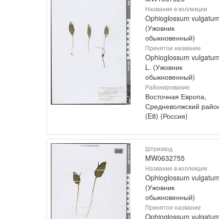
Название в коллекции
Ophioglossum vulgatu
(Ужовник
обыкновенный)
Принятое название
Ophioglossum vulgatu
L. (Ужовник
обыкновенный)
Районирование
Восточная Европа,
Средневолжский райо
(E8) (Россия)
Штрихкод
MW0632755
Название в коллекции
Ophioglossum vulgatu
(Ужовник
обыкновенный)
Принятое название
Ophioglossum vulgatu