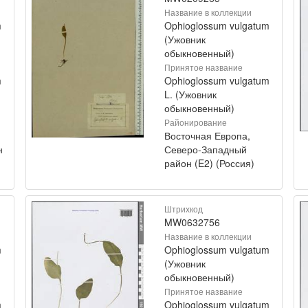
Название в коллекции
m
Ophioglossum vulgatum
(Ужовник
обыкновенный)
Принятое название
m
Ophioglossum vulgatum
L. (Ужовник
обыкновенный)
Районирование
Восточная Европа,
н
Северо-Западный
район (E2) (Россия)
Штрихкод
MW0632756
Название в коллекции
m
Ophioglossum vulgatum
(Ужовник
обыкновенный)
Принятое название
m
Ophioglossum vulgatum