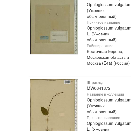
Ophioglossum vulgatu
(Ужовник
обыкновенный)
Принятое название
Ophioglossum vulgatu
L. (Ужовник
обыкновенный)
Районирование
Восточная Европа,
Московская область и
Москва (E4a) (Россия)
Штрихкод
MW0641872
Название в коллекции
Ophioglossum vulgatu
(Ужовник
обыкновенный)
Принятое название
Ophioglossum vulgatu
L. (Ужовник