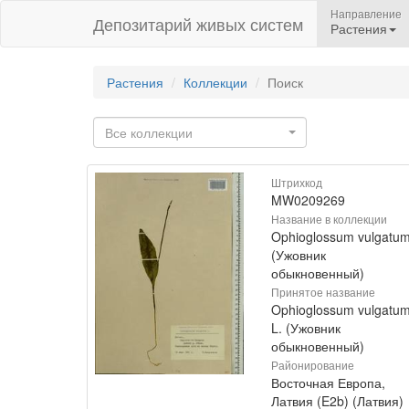
Направление
Депозитарий живых систем
Растения
Растения
Коллекции
Поиск
Все коллекции
Штрихкод
MW0209269
Название в коллекции
Ophioglossum vulgatu
(Ужовник
обыкновенный)
Принятое название
Ophioglossum vulgatu
L. (Ужовник
обыкновенный)
Районирование
Восточная Европа,
Латвия (E2b) (Латвия)