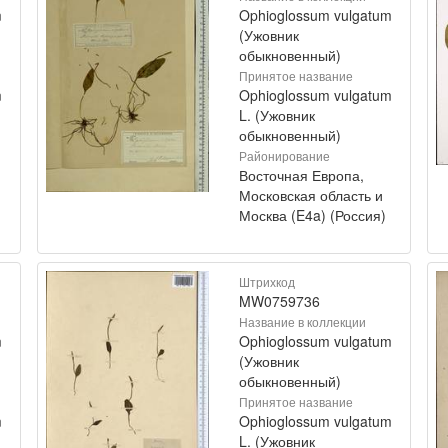
m
Ophioglossum vulgatum
(Ужовник
обыкновенный)
Принятое название
m
Ophioglossum vulgatum
L. (Ужовник
обыкновенный)
Районирование
Восточная Европа,
Московская область и
Москва (E4a) (Россия)
Штрихкод
MW0759736
Название в коллекции
m
Ophioglossum vulgatum
(Ужовник
обыкновенный)
Принятое название
m
Ophioglossum vulgatum
L. (Ужовник