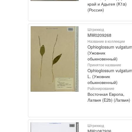
край и Адыгея (K1a)
(Россия)
Штрихкод
MW0209268
Название в коллекции
Ophioglossum vulgatu
(Ужовник
обыкновенный)
Принятое название
Ophioglossum vulgatu
L. (Ужовник
обыкновенный)
Районирование
Восточная Европа,
Латвия (E2b) (Латвия)
Штрихкод
MW1087926