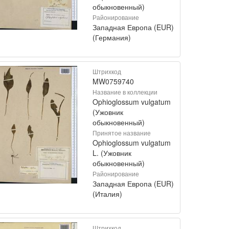
обыкновенный)
Районирование
Западная Европа (EUR)
(Германия)
Штрихкод
MW0759740
Название в коллекции
Ophioglossum vulgatum
(Ужовник
обыкновенный)
Принятое название
Ophioglossum vulgatum
L. (Ужовник
обыкновенный)
Районирование
Западная Европа (EUR)
(Италия)
Штрихкод