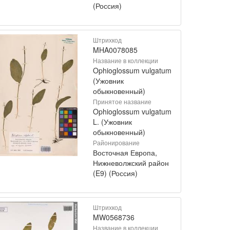
(Россия)
Штрихкод
MHA0078085
Название в коллекции
Ophioglossum vulgatum
(Ужовник
обыкновенный)
Принятое название
Ophioglossum vulgatum
L. (Ужовник
обыкновенный)
Районирование
Восточная Европа,
Нижневолжский район
(E9) (Россия)
Штрихкод
MW0568736
Название в коллекции