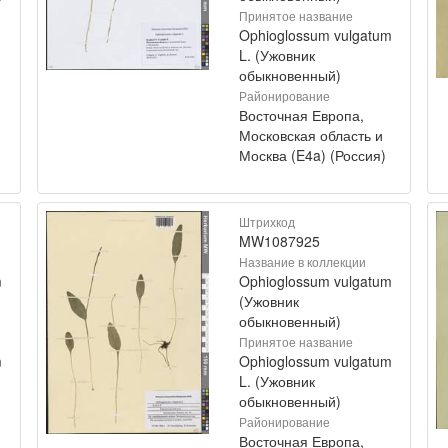
Принятое название
Ophioglossum vulgatum
L. (Ужовник
обыкновенный)
Районирование
Восточная Европа,
Московская область и
Москва (E4a) (Россия)
Штрихкод
MW1087925
Название в коллекции
m
Ophioglossum vulgatum
(Ужовник
обыкновенный)
Принятое название
m
Ophioglossum vulgatum
L. (Ужовник
обыкновенный)
Районирование
Восточная Европа,