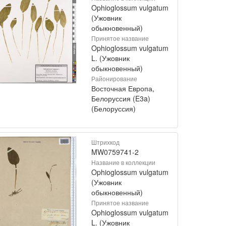
Ophioglossum vulgatum
(Ужовник
обыкновенный)
Принятое название
Ophioglossum vulgatum
L. (Ужовник
обыкновенный)
Районирование
Восточная Европа,
Белоруссия (E3a)
(Белоруссия)
Штрихкод
MW0759741-2
Название в коллекции
Ophioglossum vulgatum
(Ужовник
обыкновенный)
Принятое название
Ophioglossum vulgatum
L. (Ужовник