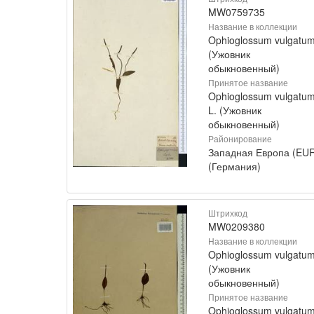
MW0759735
Название в коллекции
Ophioglossum vulgatu
(Ужовник
обыкновенный)
Принятое название
Ophioglossum vulgatu
L. (Ужовник
обыкновенный)
Районирование
Западная Европа (EU
(Германия)
Штрихкод
MW0209380
Название в коллекции
Ophioglossum vulgatu
(Ужовник
обыкновенный)
Принятое название
Ophioglossum vulgatu