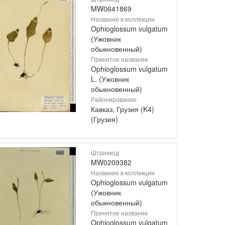
MW0641869
Название в коллекции
Ophioglossum vulgatum
(Ужовник
обыкновенный)
Принятое название
Ophioglossum vulgatum
L. (Ужовник
обыкновенный)
Районирование
Кавказ, Грузия (K4)
(Грузия)
Штрихкод
MW0209382
Название в коллекции
Ophioglossum vulgatum
(Ужовник
обыкновенный)
Принятое название
Ophioglossum vulgatum