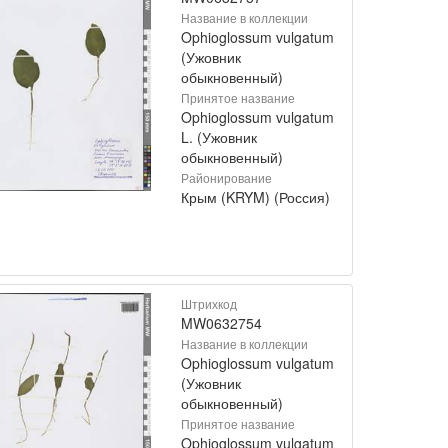
Название в коллекции
Ophioglossum vulgatum
(Ужовник
обыкновенный)
Принятое название
Ophioglossum vulgatum
L. (Ужовник
обыкновенный)
Районирование
Крым (KRYM) (Россия)
Штрихкод
MW0632754
Название в коллекции
Ophioglossum vulgatum
(Ужовник
обыкновенный)
Принятое название
Ophioglossum vulgatum