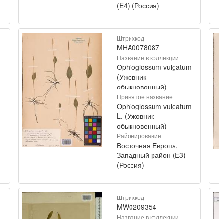
(E4) (Россия)
Штрихкод
MHA0078087
Название в коллекции
m
Ophioglossum vulgatum
(Ужовник
обыкновенный)
Принятое название
m
Ophioglossum vulgatum
L. (Ужовник
обыкновенный)
Районирование
Восточная Европа,
Западный район (E3)
(Россия)
Штрихкод
MW0209354
Название в коллекции