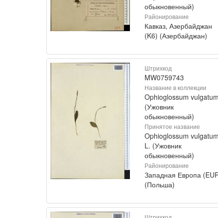
обыкновенный)
Районирование
Кавказ, Азербайджан
(K6) (Азербайджан)
Штрихкод
MW0759743
Название в коллекции
Ophioglossum vulgatu
(Ужовник
обыкновенный)
Принятое название
Ophioglossum vulgatu
L. (Ужовник
обыкновенный)
Районирование
Западная Европа (EU
(Польша)
Штрихкод