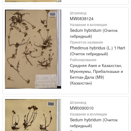
Штрихкод
MW0838124
Название в коллекции
Sedum hybridum (Очиток
гибридный)
Принятое название
Phedimus hybridus (L.) 't Hart
(Очиток гибридный)
Районирование
Средняя Азия и Казахстан,
Муюнкумы, Прибалхашье и
Бетпак-Дала (M9)
(Казахстан)
Штрихкод
MW0090010
Название в коллекции
Sedum hybridum (Очиток
гибридный)