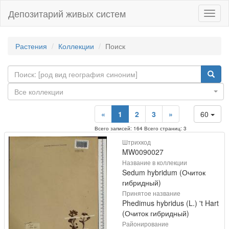
Депозитарий живых систем
Навиг
Растения
Коллекции
Поиск
Все коллекции
«
1
2
3
»
60
Всего записей: 164 Всего страниц: 3
Штрихкод
MW0090027
Название в коллекции
Sedum hybridum (Очиток
гибридный)
Принятое название
Phedimus hybridus (L.) 't Hart
(Очиток гибридный)
Районирование