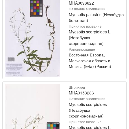
MHA0096622
Название в коллекции
Myosotis palustris (Незабудка
болотная)
Принятое название
Myosotis scorpioides L.
(Незабудка
скорпионовидная)
Районирование
Восточная Европа,
Московская область и
Москва (E4a) (Россия)
Штрихкод
MHA0153286
Название в коллекции
Myosotis scorpioides
(Незабудка
скорпионовидная)
Принятое название
Myosotis scorpioides L.