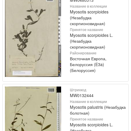
MW0480513
Название в коллекции
Myosotis scorpioides
(Незабудка
скорпионовидная)
Принятое название
Myosotis scorpioides L.
(Незабудка
скорпионовидная)
Районирование
Восточная Европа,
Белоруссия (E3a)
(Белоруссия)
Штрихкод
MW0132444
Название в коллекции
Myosotis palustris (Незабудка
болотная)
Принятое название
Myosotis scorpioides L.
(Незабудка