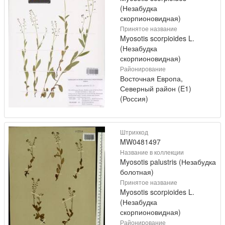
(Незабудка
скорпионовидная)
Принятое название
Myosotis scorpioides L.
(Незабудка
скорпионовидная)
Районирование
Восточная Европа,
Северный район (E1)
(Россия)
Штрихкод
MW0481497
Название в коллекции
Myosotis palustris (Незабудка
болотная)
Принятое название
Myosotis scorpioides L.
(Незабудка
скорпионовидная)
Районирование