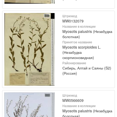
Штрихкод
MW0132079
Название в коллекции
Myosotis palustris (Незабудка
болотная)
Принятое название
Myosotis scorpioides L.
(Незабудка
скорпионовидная)
Районирование
Сибирь, Алтай и Саяны (S2)
(Россия)
Штрихкод
MW0566609
Название в коллекции
Myosotis palustris (Незабудка
болотная)