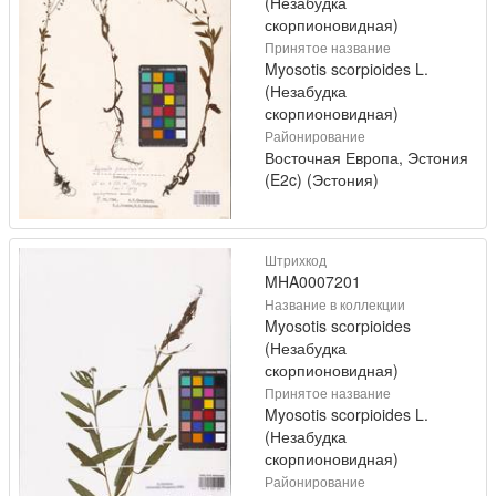
(Незабудка
скорпионовидная)
Принятое название
Myosotis scorpioides L.
(Незабудка
скорпионовидная)
Районирование
Восточная Европа, Эстония
(E2c) (Эстония)
Штрихкод
MHA0007201
Название в коллекции
Myosotis scorpioides
(Незабудка
скорпионовидная)
Принятое название
Myosotis scorpioides L.
(Незабудка
скорпионовидная)
Районирование