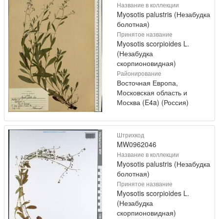
Название в коллекции
Myosotis palustris (Незабудка
болотная)
Принятое название
Myosotis scorpioides L.
(Незабудка
скорпионовидная)
Районирование
Восточная Европа,
Московская область и
Москва (E4a) (Россия)
Штрихкод
MW0962046
Название в коллекции
Myosotis palustris (Незабудка
болотная)
Принятое название
Myosotis scorpioides L.
(Незабудка
скорпионовидная)