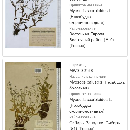
Принятое название
Myosotis scorpioides L.
(Незабудка
скорпионовидная)
Районирование
Восточная Европа,
Восточный район (E10)
(Россия)
Штрихкод
MW0132156
Название в коллекции
Myosotis palustris (Незабудка
болотная)
Принятое название
Myosotis scorpioides L.
(Незабудка
скорпионовидная)
Районирование
Сибирь, Западная Сибирь
(S1) (Россия)