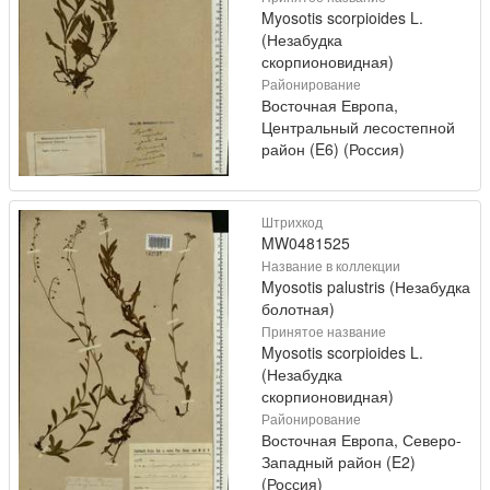
Myosotis scorpioides L.
(Незабудка
скорпионовидная)
Районирование
Восточная Европа,
Центральный лесостепной
район (E6) (Россия)
Штрихкод
MW0481525
Название в коллекции
Myosotis palustris (Незабудка
болотная)
Принятое название
Myosotis scorpioides L.
(Незабудка
скорпионовидная)
Районирование
Восточная Европа, Северо-
Западный район (E2)
(Россия)