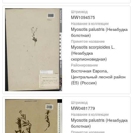
Штрихкод
MW1094575
Название в коллекции
Myosotis palustris (Незабудка
болотная)
Принятое название
Myosotis scorpioides L.
(Незабудка
скорпионовидная)
Районирование
Восточная Европа,
Центральный лесной район
(E5) (Россия)
Штрихкод
MW0481779
Название в коллекции
Myosotis palustris (Незабудка
болотная)
Принятое название