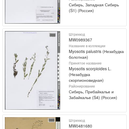
Сибирь, Западная Сибирь
(S1) (Россия)
Штрихкод
MW0989367
Название в коллекции
Myosotis palustris (Незабудка
болотная)
Принятое название
Myosotis scorpioides L.
(Незабудка
скорпионовидная)
Районирование
Сибирь, Прибайкалье и
Забайкалье (S4) (Россия)
Штрихкод
MW0481680