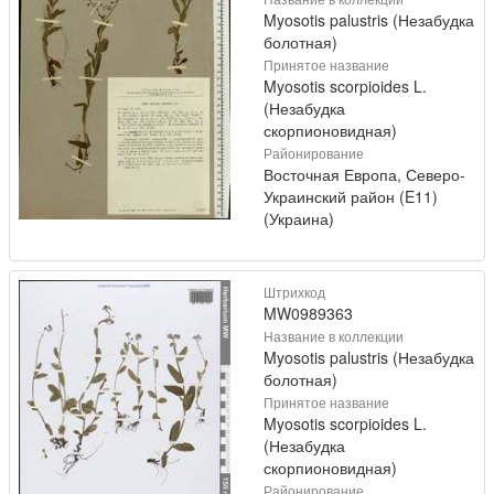
Myosotis palustris (Незабудка
болотная)
Принятое название
Myosotis scorpioides L.
(Незабудка
скорпионовидная)
Районирование
Восточная Европа, Северо-
Украинский район (E11)
(Украина)
Штрихкод
MW0989363
Название в коллекции
Myosotis palustris (Незабудка
болотная)
Принятое название
Myosotis scorpioides L.
(Незабудка
скорпионовидная)
Районирование