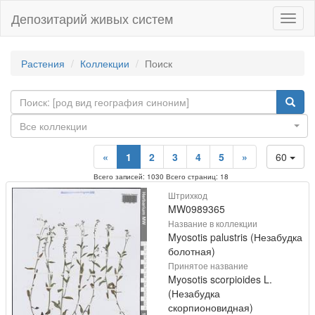
Депозитарий живых систем
Навиг
Растения
Коллекции
Поиск
Все коллекции
«
1
2
3
4
5
»
60
Всего записей: 1030 Всего страниц: 18
Штрихкод
MW0989365
Название в коллекции
Myosotis palustris (Незабудка
болотная)
Принятое название
Myosotis scorpioides L.
(Незабудка
скорпионовидная)