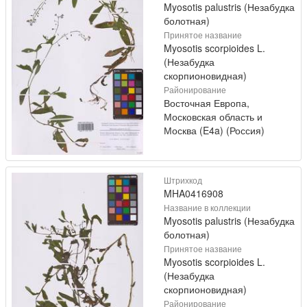
Myosotis palustris (Незабудка
болотная)
Принятое название
Myosotis scorpioides L.
(Незабудка
скорпионовидная)
Районирование
Восточная Европа,
Московская область и
Москва (E4a) (Россия)
Штрихкод
MHA0416908
Название в коллекции
Myosotis palustris (Незабудка
болотная)
Принятое название
Myosotis scorpioides L.
(Незабудка
скорпионовидная)
Районирование