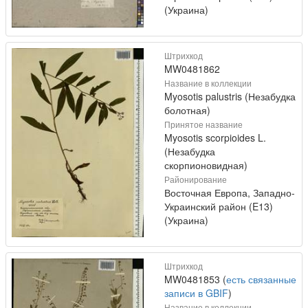
(Украина)
Штрихкод
MW0481862
Название в коллекции
Myosotis palustris (Незабудка
болотная)
Принятое название
Myosotis scorpioides L.
(Незабудка
скорпионовидная)
Районирование
Восточная Европа, Западно-
Украинский район (E13)
(Украина)
Штрихкод
MW0481853 (
есть связанные
записи в GBIF
)
Название в коллекции