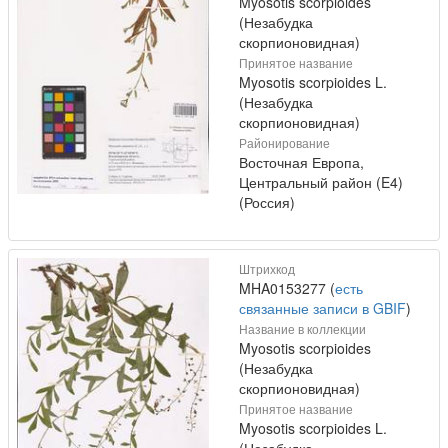
Myosotis scorpioides
(Незабудка
скорпионовидная)
Принятое название
Myosotis scorpioides L.
(Незабудка
скорпионовидная)
Районирование
Восточная Европа,
Центральный район (E4)
(Россия)
Штрихкод
MHA0153277 (
есть
связанные записи в GBIF
)
Название в коллекции
Myosotis scorpioides
(Незабудка
скорпионовидная)
Принятое название
Myosotis scorpioides L.
(Незабудка