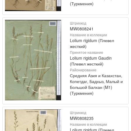
(Туркмения)
Штрихкод
MW0808241
Название в коллекции
Lolium rigidum (Плевел
жесткий)
Принятое название
Lolium rigidum Gaudin
(Плевел жесткий)
Районирование
Средняя Азия и Казахстан,
Копетдаг, Бадхыз, Малый и
Большой Балхан (M1)
(Туркмения)
Штрихкод
MW0808235
Название в коллекции
Lolium rigidum (Плевел