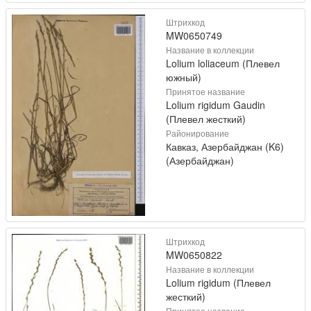
Штрихкод
MW0650749
Название в коллекции
Lolium loliaceum (Плевел
южный)
Принятое название
Lolium rigidum Gaudin
(Плевел жесткий)
Районирование
Кавказ, Азербайджан (K6)
(Азербайджан)
Штрихкод
MW0650822
Название в коллекции
Lolium rigidum (Плевел
жесткий)
Принятое название