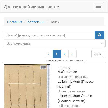
Депозитарий живых систем
Навиг
Растения
Коллекции
Поиск
Все коллекции
«
1
2
»
60
Всего записей: 111 Всего страниц: 2
Штрихкод
MW0808238
Название в коллекции
Lolium rigidum (Плевел
жесткий)
Принятое название
Lolium rigidum Gaudin
(Плевел жесткий)
Районирование