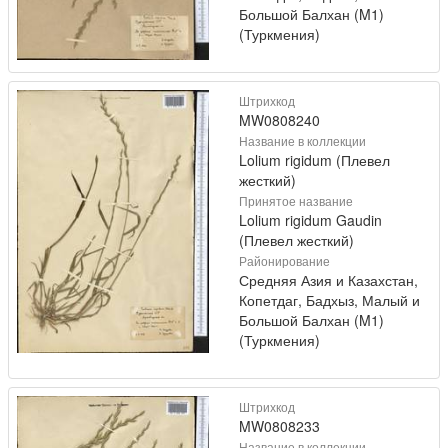
Большой Балхан (M1)
(Туркмения)
Штрихкод
MW0808240
Название в коллекции
Lolium rigidum (Плевел
жесткий)
Принятое название
Lolium rigidum Gaudin
(Плевел жесткий)
Районирование
Средняя Азия и Казахстан,
Копетдаг, Бадхыз, Малый и
Большой Балхан (M1)
(Туркмения)
Штрихкод
MW0808233
Название в коллекции