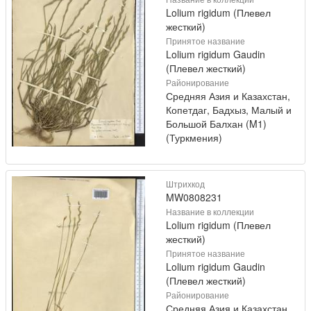
Lolium rigidum (Плевел
жесткий)
Принятое название
Lolium rigidum Gaudin
(Плевел жесткий)
Районирование
Средняя Азия и Казахстан,
Копетдаг, Бадхыз, Малый и
Большой Балхан (M1)
(Туркмения)
Штрихкод
MW0808231
Название в коллекции
Lolium rigidum (Плевел
жесткий)
Принятое название
Lolium rigidum Gaudin
(Плевел жесткий)
Районирование
Средняя Азия и Казахстан,