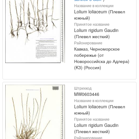
Название в коллекции
Lolium loliaceum (Плевел
южный)
Принятое название
Lolium rigidum Gaudin
(Плевел жесткий)
Районирование
Кавказ, Черноморское
побережье (от
Новороссийска до Адлера)
(K3) (Россия)
Штрихкод
MW0603446
Название в коллекции
Lolium loliaceum (Плевел
южный)
Принятое название
Lolium rigidum Gaudin
(Плевел жесткий)
Районирование