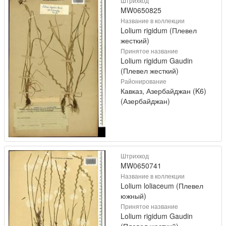
Штрихкод
MW0650825
Название в коллекции
Lolium rigidum (Плевел
жесткий)
Принятое название
Lolium rigidum Gaudin
(Плевел жесткий)
Районирование
Кавказ, Азербайджан (K6)
(Азербайджан)
Штрихкод
MW0650741
Название в коллекции
Lolium loliaceum (Плевел
южный)
Принятое название
Lolium rigidum Gaudin
(Плевел жесткий)