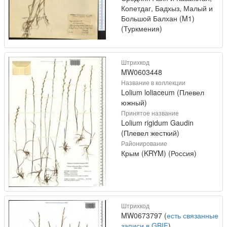
Копетдаг, Бадхыз, Малый и
Большой Балхан (M1)
(Туркмения)
Штрихкод
MW0603448
Название в коллекции
Lolium loliaceum (Плевел
южный)
Принятое название
Lolium rigidum Gaudin
(Плевел жесткий)
Районирование
Крым (KRYM) (Россия)
Штрихкод
MW0673797 (
есть связанные
записи в GBIF
)