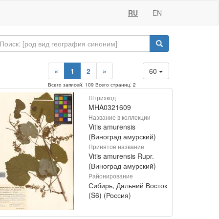
RU
EN
«
1
2
»
60
Всего записей: 109 Всего страниц: 2
Штрихкод
MHA0321609
Название в коллекции
Vitis amurensis
(Виноград амурский)
Принятое название
Vitis amurensis Rupr.
(Виноград амурский)
Районирование
Сибирь, Дальний Восток
(S6) (Россия)