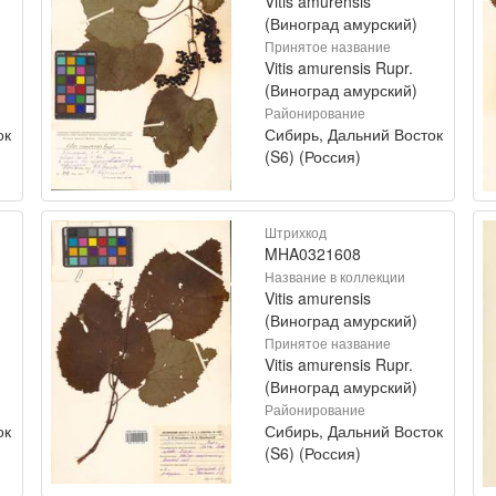
Vitis amurensis
(Виноград амурский)
Принятое название
Vitis amurensis Rupr.
(Виноград амурский)
Районирование
ок
Сибирь, Дальний Восток
(S6) (Россия)
Штрихкод
MHA0321608
Название в коллекции
Vitis amurensis
(Виноград амурский)
Принятое название
Vitis amurensis Rupr.
(Виноград амурский)
Районирование
ок
Сибирь, Дальний Восток
(S6) (Россия)