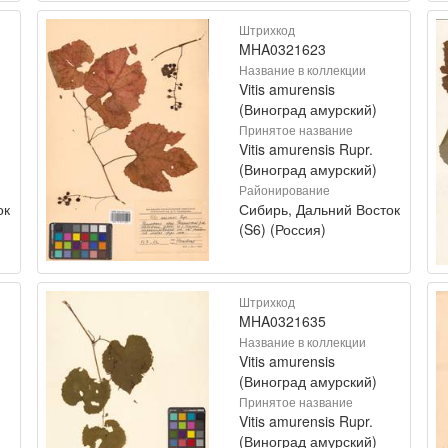
Штрихкод
MHA0321623
Название в коллекции
Vitis amurensis
(Виноград амурский)
Принятое название
Vitis amurensis Rupr.
(Виноград амурский)
Районирование
ок
Сибирь, Дальний Восток
(S6) (Россия)
Штрихкод
MHA0321635
Название в коллекции
Vitis amurensis
(Виноград амурский)
Принятое название
Vitis amurensis Rupr.
(Виноград амурский)