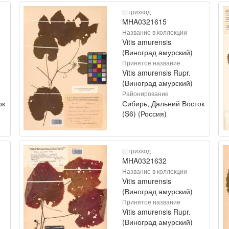
Штрихкод
MHA0321615
Название в коллекции
Vitis amurensis
(Виноград амурский)
Принятое название
Vitis amurensis Rupr.
(Виноград амурский)
Районирование
ок
Сибирь, Дальний Восток
(S6) (Россия)
Штрихкод
MHA0321632
Название в коллекции
Vitis amurensis
(Виноград амурский)
Принятое название
Vitis amurensis Rupr.
(Виноград амурский)