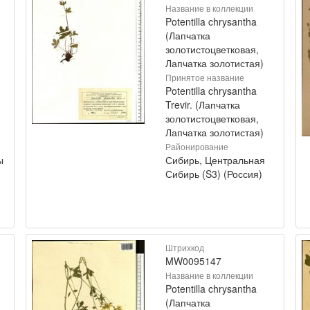
Название в коллекции
Potentilla chrysantha
(Лапчатка
золотистоцветковая,
Лапчатка золотистая)
Принятое название
Potentilla chrysantha
Trevir. (Лапчатка
золотистоцветковая,
Лапчатка золотистая)
Районирование
ы
Сибирь, Центральная
Сибирь (S3) (Россия)
Штрихкод
MW0095147
Название в коллекции
Potentilla chrysantha
(Лапчатка