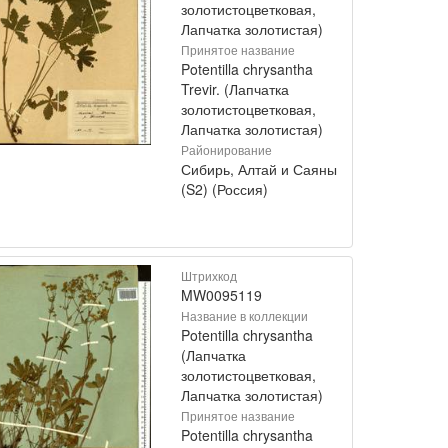
золотистоцветковая,
Лапчатка золотистая)
Принятое название
Potentilla chrysantha
Trevir. (Лапчатка
золотистоцветковая,
Лапчатка золотистая)
Районирование
Сибирь, Алтай и Саяны
(S2) (Россия)
Штрихкод
MW0095119
Название в коллекции
Potentilla chrysantha
(Лапчатка
золотистоцветковая,
Лапчатка золотистая)
Принятое название
Potentilla chrysantha