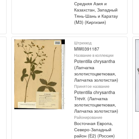
Средняя Азия и
Казахстан, Западный
Тянь-Шань и Каратау
(M3) (Киргизия)
Штрихкод
MW0391187
Название в коллекции
Potentilla chrysantha
(Лапчатка
золотистоцветковая,
Лапчатка золотистая)
Принятое название
Potentilla chrysantha
Trevir. (Лапчатка
золотистоцветковая,
Лапчатка золотистая)
Районирование
Восточная Европа,
Северо-Западный
район (E2) (Россия)