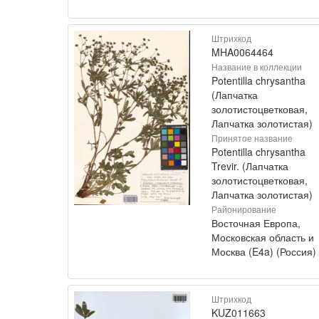
Штрихкод
MHA0064464
Название в коллекции
Potentilla chrysantha
(Лапчатка
золотистоцветковая,
Лапчатка золотистая)
Принятое название
Potentilla chrysantha
Trevir. (Лапчатка
золотистоцветковая,
Лапчатка золотистая)
Районирование
Восточная Европа,
Московская область и
Москва (E4a) (Россия)
Штрихкод
KUZ011663