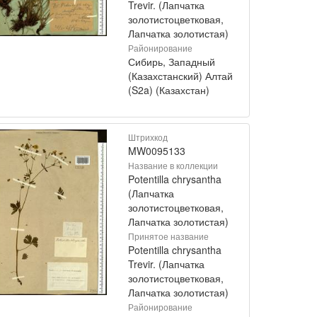
Trevir. (Лапчатка
золотистоцветковая,
Лапчатка золотистая)
Районирование
Сибирь, Западный
(Казахстанский) Алтай
(S2a) (Казахстан)
Штрихкод
MW0095133
Название в коллекции
Potentilla chrysantha
(Лапчатка
золотистоцветковая,
Лапчатка золотистая)
Принятое название
Potentilla chrysantha
Trevir. (Лапчатка
золотистоцветковая,
Лапчатка золотистая)
Районирование