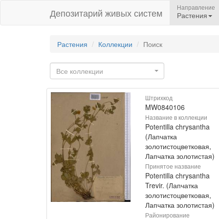
Направление
Депозитарий живых систем
Растения
Растения
Коллекции
Поиск
Все коллекции
Штрихкод
MW0840106
Название в коллекции
Potentilla chrysantha
(Лапчатка
золотистоцветковая,
Лапчатка золотистая)
Принятое название
Potentilla chrysantha
Trevir. (Лапчатка
золотистоцветковая,
Лапчатка золотистая)
Районирование