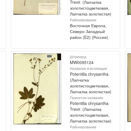
Trevir. (Лапчатка
золотистоцветковая,
Лапчатка золотистая)
Районирование
Восточная Европа,
Северо-Западный
район (E2) (Россия)
Штрихкод
MW0095124
Название в коллекции
Potentilla chrysantha
(Лапчатка
золотистоцветковая,
Лапчатка золотистая)
Принятое название
Potentilla chrysantha
Trevir. (Лапчатка
золотистоцветковая,
Лапчатка золотистая)
Районирование