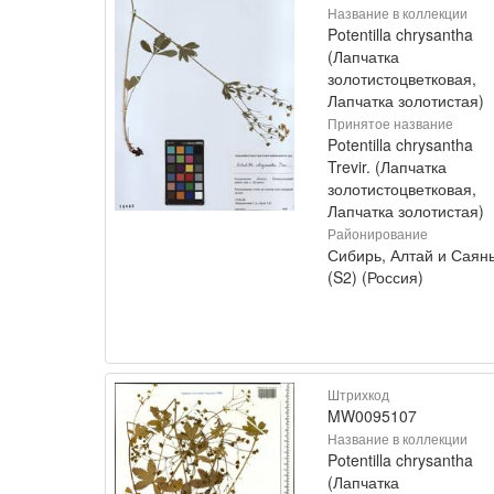
Название в коллекции
Potentilla chrysantha
(Лапчатка
золотистоцветковая,
Лапчатка золотистая)
Принятое название
Potentilla chrysantha
Trevir. (Лапчатка
золотистоцветковая,
Лапчатка золотистая)
Районирование
Сибирь, Алтай и Саян
(S2) (Россия)
Штрихкод
MW0095107
Название в коллекции
Potentilla chrysantha
(Лапчатка