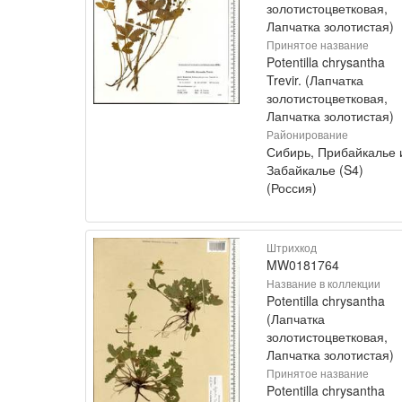
золотистоцветковая,
Лапчатка золотистая)
Принятое название
Potentilla chrysantha
Trevir. (Лапчатка
золотистоцветковая,
Лапчатка золотистая)
Районирование
Сибирь, Прибайкалье 
Забайкалье (S4)
(Россия)
Штрихкод
MW0181764
Название в коллекции
Potentilla chrysantha
(Лапчатка
золотистоцветковая,
Лапчатка золотистая)
Принятое название
Potentilla chrysantha