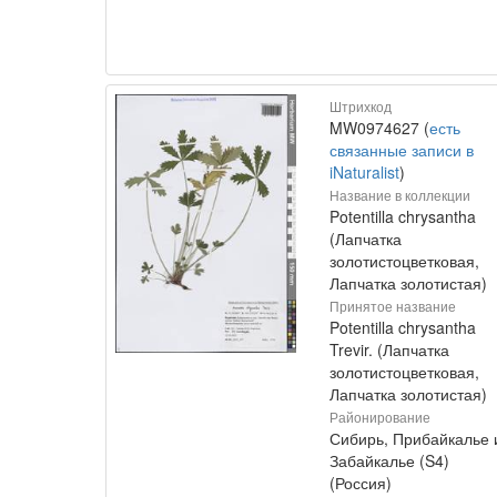
Штрихкод
MW0974627 (
есть
связанные записи в
iNaturalist
)
Название в коллекции
Potentilla chrysantha
(Лапчатка
золотистоцветковая,
Лапчатка золотистая)
Принятое название
Potentilla chrysantha
Trevir. (Лапчатка
золотистоцветковая,
Лапчатка золотистая)
Районирование
Сибирь, Прибайкалье 
Забайкалье (S4)
(Россия)