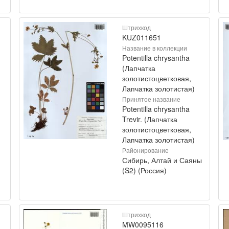
Штрихкод
KUZ011651
Название в коллекции
Potentilla chrysantha
(Лапчатка
золотистоцветковая,
Лапчатка золотистая)
Принятое название
Potentilla chrysantha
Trevir. (Лапчатка
золотистоцветковая,
Лапчатка золотистая)
Районирование
Сибирь, Алтай и Саяны
(S2) (Россия)
Штрихкод
MW0095116