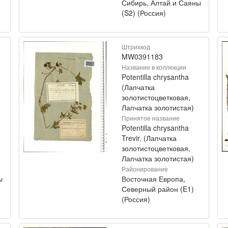
Сибирь, Алтай и Саяны
(S2) (Россия)
Штрихкод
MW0391183
Название в коллекции
Potentilla chrysantha
(Лапчатка
золотистоцветковая,
Лапчатка золотистая)
Принятое название
Potentilla chrysantha
Trevir. (Лапчатка
золотистоцветковая,
Лапчатка золотистая)
Районирование
ы
Восточная Европа,
Северный район (E1)
(Россия)