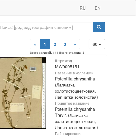
RU
EN
«
1
2
3
»
60
Всего записей: 141 Всего страниц: 3
Штрихкод
MW0095151
Название в коллекции
Potentilla chrysantha
(Лапчатка
золотистоцветковая,
Лапчатка золотистая)
Принятое название
Potentilla chrysantha
Trevir. (Лапчатка
золотистоцветковая,
Лапчатка золотистая)
Районирование