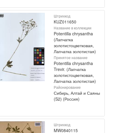
Штрихкод
KUZ011650
Название в коллекции
Potentilla chrysantha
(Лапчатка
золотистоцветковая,
Лапчатка золотистая)
Принятое название
Potentilla chrysantha
Trevir. (Лапчатка
золотистоцветковая,
Лапчатка золотистая)
Районирование
Сибирь, Алтай и Саяны
(S2) (Россия)
Штрихкод
MW0840115