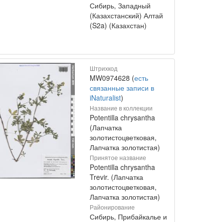
Сибирь, Западный
(Казахстанский) Алтай
(S2a) (Казахстан)
Штрихкод
MW0974628 (
есть
связанные записи в
iNaturalist
)
Название в коллекции
Potentilla chrysantha
(Лапчатка
золотистоцветковая,
Лапчатка золотистая)
Принятое название
Potentilla chrysantha
Trevir. (Лапчатка
золотистоцветковая,
Лапчатка золотистая)
Районирование
Сибирь, Прибайкалье и