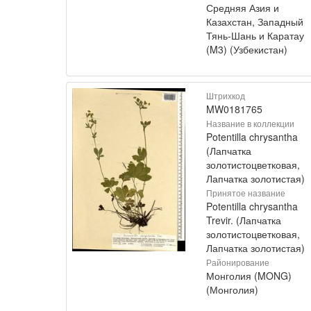
Средняя Азия и
Казахстан, Западный
Тянь-Шань и Каратау
(M3) (Узбекистан)
Штрихкод
MW0181765
Название в коллекции
Potentilla chrysantha
(Лапчатка
золотистоцветковая,
Лапчатка золотистая)
Принятое название
Potentilla chrysantha
Trevir. (Лапчатка
золотистоцветковая,
Лапчатка золотистая)
Районирование
Монголия (MONG)
(Монголия)