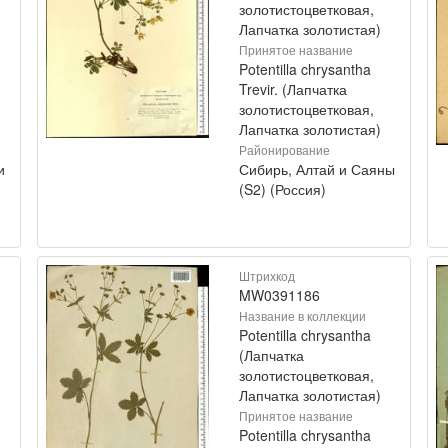
золотистоцветковая,
Лапчатка золотистая)
Принятое название
Potentilla chrysantha
Trevir. (Лапчатка
золотистоцветковая,
Лапчатка золотистая)
Районирование
и
Сибирь, Алтай и Саяны
(S2) (Россия)
Штрихкод
MW0391186
Название в коллекции
Potentilla chrysantha
(Лапчатка
золотистоцветковая,
Лапчатка золотистая)
Принятое название
Potentilla chrysantha