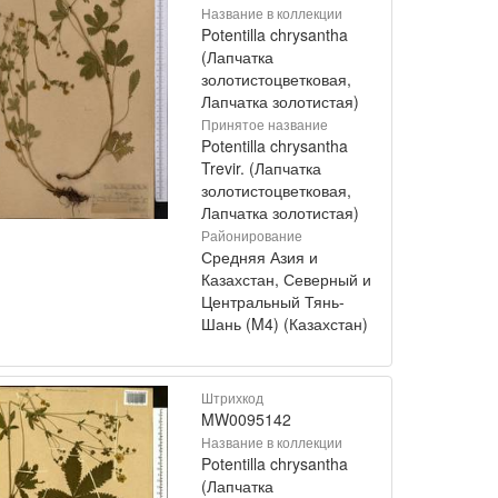
Название в коллекции
Potentilla chrysantha
(Лапчатка
золотистоцветковая,
Лапчатка золотистая)
Принятое название
Potentilla chrysantha
Trevir. (Лапчатка
золотистоцветковая,
Лапчатка золотистая)
Районирование
Средняя Азия и
Казахстан, Северный и
Центральный Тянь-
Шань (M4) (Казахстан)
Штрихкод
MW0095142
Название в коллекции
Potentilla chrysantha
(Лапчатка