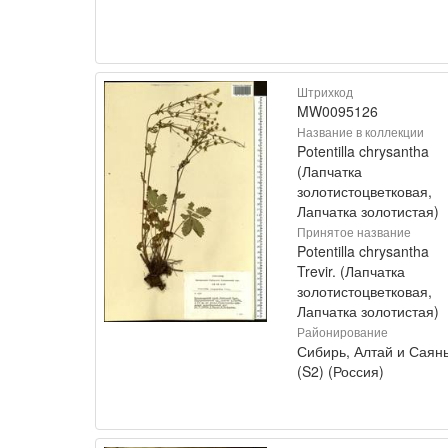
Штрихкод
MW0095126
Название в коллекции
Potentilla chrysantha
(Лапчатка
золотистоцветковая,
Лапчатка золотистая)
Принятое название
Potentilla chrysantha
Trevir. (Лапчатка
золотистоцветковая,
Лапчатка золотистая)
Районирование
Сибирь, Алтай и Саян
(S2) (Россия)