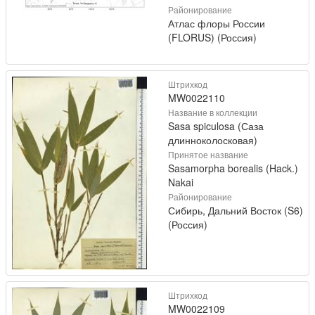
Районирование
Атлас флоры России
(FLORUS) (Россия)
Штрихкод
MW0022110
Название в коллекции
Sasa spiculosa (Саза
длинноколосковая)
Принятое название
Sasamorpha borealis (Hack.)
Nakai
Районирование
Сибирь, Дальний Восток (S6)
(Россия)
Штрихкод
MW0022109