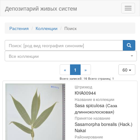
Депозитарий живых систем
Навиг
Растения
Коллекции
Поиск
Все коллекции
«
1
»
60
Всего записей: 16 Всего страниц: 1
Штрихкод
KHA00944
Название в коллекции
Sasa spiculosa (Саза
длинноколосковая)
Принятое название
Sasamorpha borealis (Hack.)
Nakai
Районирование