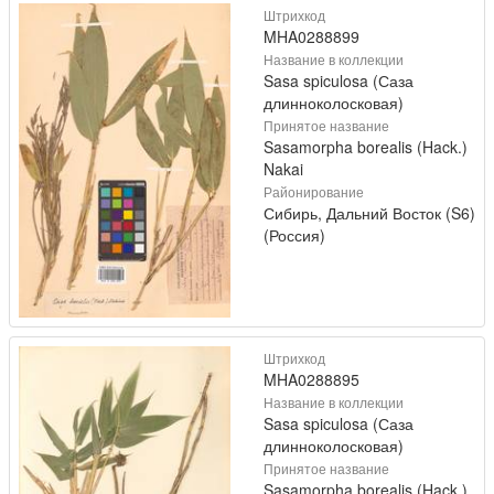
Штрихкод
MHA0288899
Название в коллекции
Sasa spiculosa (Саза
длинноколосковая)
Принятое название
Sasamorpha borealis (Hack.)
Nakai
Районирование
Сибирь, Дальний Восток (S6)
(Россия)
Штрихкод
MHA0288895
Название в коллекции
Sasa spiculosa (Саза
длинноколосковая)
Принятое название
Sasamorpha borealis (Hack.)