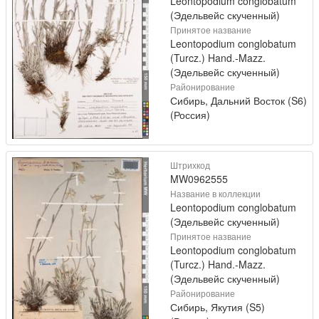
Leontopodium conglobatum
(Эдельвейс скученный)
Принятое название
Leontopodium conglobatum
(Turcz.) Hand.-Mazz.
(Эдельвейс скученный)
Районирование
Сибирь, Дальний Восток (S6)
(Россия)
Штрихкод
MW0962555
Название в коллекции
Leontopodium conglobatum
(Эдельвейс скученный)
Принятое название
Leontopodium conglobatum
(Turcz.) Hand.-Mazz.
(Эдельвейс скученный)
Районирование
Сибирь, Якутия (S5)