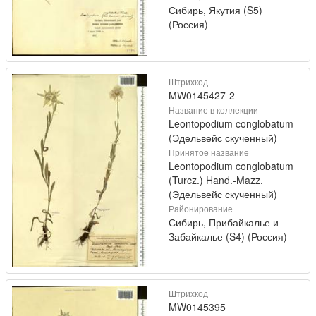
Сибирь, Якутия (S5)
(Россия)
Штрихкод
MW0145427-2
Название в коллекции
Leontopodium conglobatum
(Эдельвейс скученный)
Принятое название
Leontopodium conglobatum
(Turcz.) Hand.-Mazz.
(Эдельвейс скученный)
Районирование
Сибирь, Прибайкалье и
Забайкалье (S4) (Россия)
Штрихкод
MW0145395