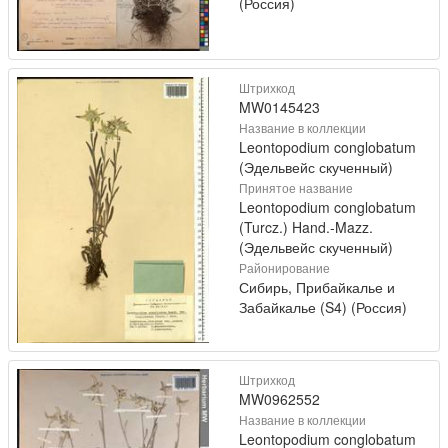
(Россия)
Штрихкод
MW0145423
Название в коллекции
Leontopodium conglobatum
(Эдельвейс скученный)
Принятое название
Leontopodium conglobatum
(Turcz.) Hand.-Mazz.
(Эдельвейс скученный)
Районирование
Сибирь, Прибайкалье и
Забайкалье (S4) (Россия)
Штрихкод
MW0962552
Название в коллекции
Leontopodium conglobatum