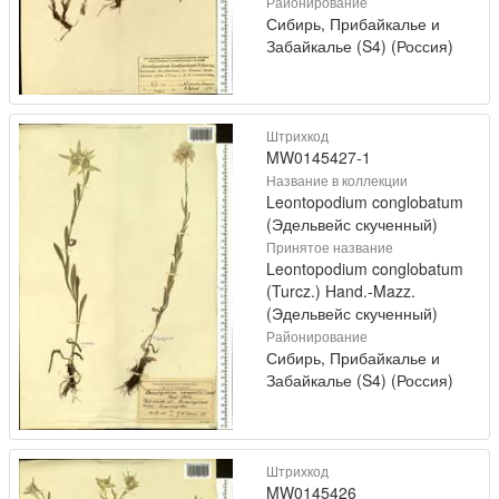
Районирование
Сибирь, Прибайкалье и
Забайкалье (S4) (Россия)
Штрихкод
MW0145427-1
Название в коллекции
Leontopodium conglobatum
(Эдельвейс скученный)
Принятое название
Leontopodium conglobatum
(Turcz.) Hand.-Mazz.
(Эдельвейс скученный)
Районирование
Сибирь, Прибайкалье и
Забайкалье (S4) (Россия)
Штрихкод
MW0145426