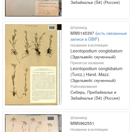
Забайкалье (S4) (Россия)
Штрихкод
MW0145397 (
есть связанные
записи в GBIF
)
Название в коллекции
Leontopodium conglobatum
(Эдельвейс скученный)
Принятое название
Leontopodium conglobatum
(Turcz.) Hand.-Mazz.
(Эдельвейс скученный)
Районирование
Сибирь, Прибайкалье и
Забайкалье (S4) (Россия)
Штрихкод
MW0962551
Название в коллекции