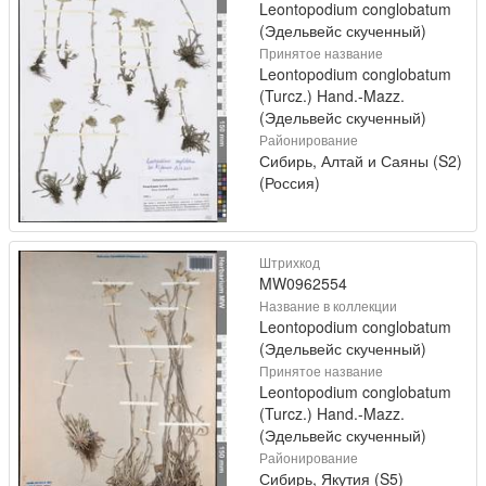
Leontopodium conglobatum
(Эдельвейс скученный)
Принятое название
Leontopodium conglobatum
(Turcz.) Hand.-Mazz.
(Эдельвейс скученный)
Районирование
Сибирь, Алтай и Саяны (S2)
(Россия)
Штрихкод
MW0962554
Название в коллекции
Leontopodium conglobatum
(Эдельвейс скученный)
Принятое название
Leontopodium conglobatum
(Turcz.) Hand.-Mazz.
(Эдельвейс скученный)
Районирование
Сибирь, Якутия (S5)