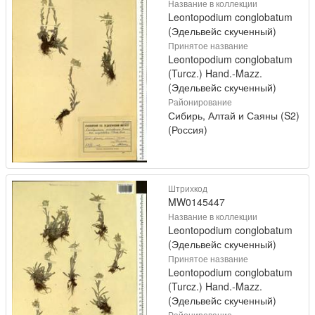
Название в коллекции
Leontopodium conglobatum
(Эдельвейс скученный)
Принятое название
Leontopodium conglobatum
(Turcz.) Hand.-Mazz.
(Эдельвейс скученный)
Районирование
Сибирь, Алтай и Саяны (S2)
(Россия)
Штрихкод
MW0145447
Название в коллекции
Leontopodium conglobatum
(Эдельвейс скученный)
Принятое название
Leontopodium conglobatum
(Turcz.) Hand.-Mazz.
(Эдельвейс скученный)
Районирование