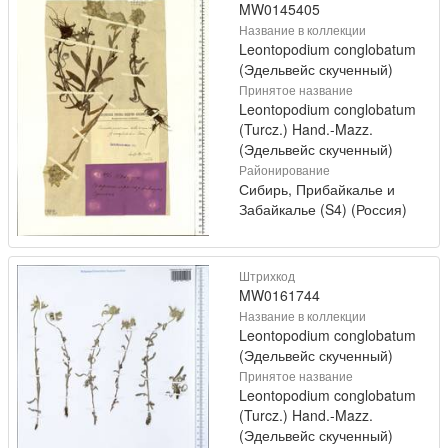
MW0145405
Название в коллекции
Leontopodium conglobatum
(Эдельвейс скученный)
Принятое название
Leontopodium conglobatum
(Turcz.) Hand.-Mazz.
(Эдельвейс скученный)
Районирование
Сибирь, Прибайкалье и
Забайкалье (S4) (Россия)
Штрихкод
MW0161744
Название в коллекции
Leontopodium conglobatum
(Эдельвейс скученный)
Принятое название
Leontopodium conglobatum
(Turcz.) Hand.-Mazz.
(Эдельвейс скученный)