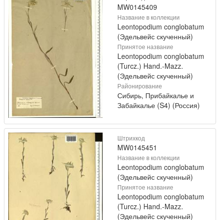
MW0145409
Название в коллекции
Leontopodium conglobatum
(Эдельвейс скученный)
Принятое название
Leontopodium conglobatum
(Turcz.) Hand.-Mazz.
(Эдельвейс скученный)
Районирование
Сибирь, Прибайкалье и
Забайкалье (S4) (Россия)
Штрихкод
MW0145451
Название в коллекции
Leontopodium conglobatum
(Эдельвейс скученный)
Принятое название
Leontopodium conglobatum
(Turcz.) Hand.-Mazz.
(Эдельвейс скученный)