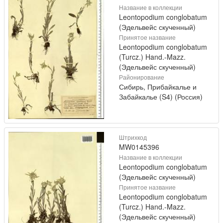
Название в коллекции
Leontopodium conglobatum
(Эдельвейс скученный)
Принятое название
Leontopodium conglobatum
(Turcz.) Hand.-Mazz.
(Эдельвейс скученный)
Районирование
Сибирь, Прибайкалье и
Забайкалье (S4) (Россия)
Штрихкод
MW0145396
Название в коллекции
Leontopodium conglobatum
(Эдельвейс скученный)
Принятое название
Leontopodium conglobatum
(Turcz.) Hand.-Mazz.
(Эдельвейс скученный)