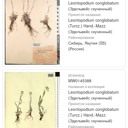
Leontopodium conglobatum
(Эдельвейс скученный)
Принятое название
Leontopodium conglobatum
(Turcz.) Hand.-Mazz.
(Эдельвейс скученный)
Районирование
Сибирь, Якутия (S5)
(Россия)
Штрихкод
MW0145388
Название в коллекции
Leontopodium conglobatum
(Эдельвейс скученный)
Принятое название
Leontopodium conglobatum
(Turcz.) Hand.-Mazz.
(Эдельвейс скученный)
Районирование