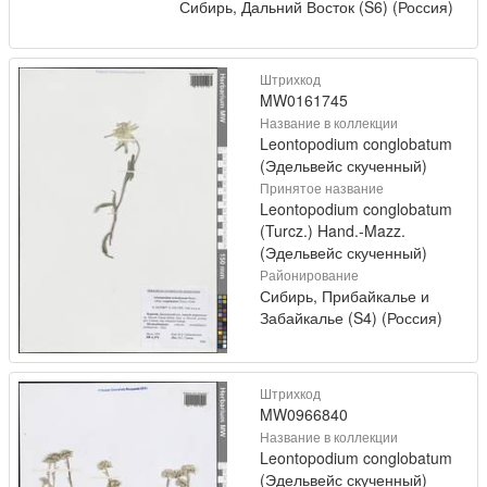
Сибирь, Дальний Восток (S6) (Россия)
Штрихкод
MW0161745
Название в коллекции
Leontopodium conglobatum
(Эдельвейс скученный)
Принятое название
Leontopodium conglobatum
(Turcz.) Hand.-Mazz.
(Эдельвейс скученный)
Районирование
Сибирь, Прибайкалье и
Забайкалье (S4) (Россия)
Штрихкод
MW0966840
Название в коллекции
Leontopodium conglobatum
(Эдельвейс скученный)