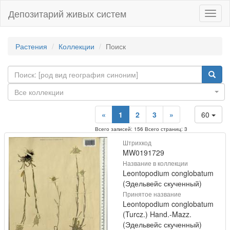
Депозитарий живых систем
Навиг
Растения
Коллекции
Поиск
Все коллекции
«
1
2
3
»
60
Всего записей: 156 Всего страниц: 3
Штрихкод
MW0191729
Название в коллекции
Leontopodium conglobatum
(Эдельвейс скученный)
Принятое название
Leontopodium conglobatum
(Turcz.) Hand.-Mazz.
(Эдельвейс скученный)