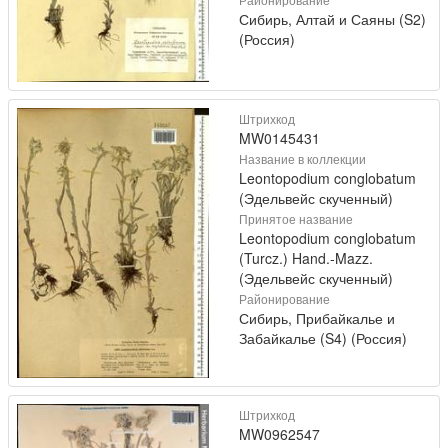
Сибирь, Алтай и Саяны (S2)
(Россия)
Штрихкод
MW0145431
Название в коллекции
Leontopodium conglobatum
(Эдельвейс скученный)
Принятое название
Leontopodium conglobatum
(Turcz.) Hand.-Mazz.
(Эдельвейс скученный)
Районирование
Сибирь, Прибайкалье и
Забайкалье (S4) (Россия)
Штрихкод
MW0962547