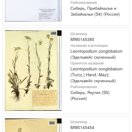
Районирование
Сибирь, Прибайкалье и
Забайкалье (S4) (Россия)
Штрихкод
MW0145385
Название в коллекции
Leontopodium conglobatum
(Эдельвейс скученный)
Принятое название
Leontopodium conglobatum
(Turcz.) Hand.-Mazz.
(Эдельвейс скученный)
Районирование
Сибирь, Якутия (S5)
(Россия)
Штрихкод
MW0145454