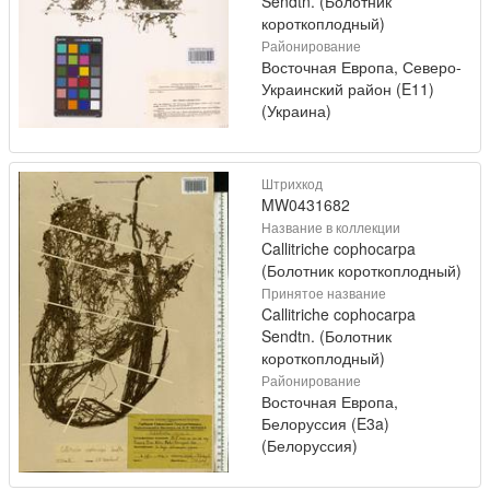
Sendtn. (Болотник
короткоплодный)
Районирование
Восточная Европа, Северо-
Украинский район (E11)
(Украина)
Штрихкод
MW0431682
Название в коллекции
Callitriche cophocarpa
(Болотник короткоплодный)
Принятое название
Callitriche cophocarpa
Sendtn. (Болотник
короткоплодный)
Районирование
Восточная Европа,
Белоруссия (E3a)
(Белоруссия)