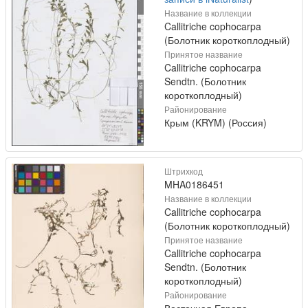
Название в коллекции
Callitriche cophocarpa
(Болотник короткоплодный)
Принятое название
Callitriche cophocarpa
Sendtn. (Болотник
короткоплодный)
Районирование
Крым (KRYM) (Россия)
Штрихкод
MHA0186451
Название в коллекции
Callitriche cophocarpa
(Болотник короткоплодный)
Принятое название
Callitriche cophocarpa
Sendtn. (Болотник
короткоплодный)
Районирование