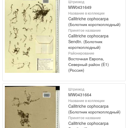
Штрихкод
MW0431649
Название в коллекции
Callitriche cophocarpa
(Болотник короткоплодный)
Принятое название
Callitriche cophocarpa
Sendtn. (Болотник
короткоплодный)
Районирование
Восточная Европа,
Северный район (E1)
(Россия)
Штрихкод
MW0431664
Название в коллекции
Callitriche cophocarpa
(Болотник короткоплодный)
Принятое название
Callitriche cophocarpa