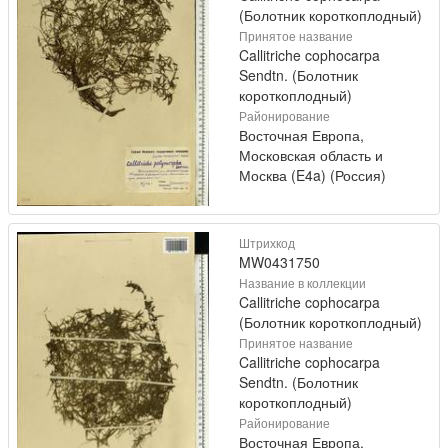
(Болотник короткоплодный)
Принятое название
Callitriche cophocarpa
Sendtn. (Болотник
короткоплодный)
Районирование
Восточная Европа,
Московская область и
Москва (E4a) (Россия)
Штрихкод
MW0431750
Название в коллекции
Callitriche cophocarpa
(Болотник короткоплодный)
Принятое название
Callitriche cophocarpa
Sendtn. (Болотник
короткоплодный)
Районирование
Восточная Европа,