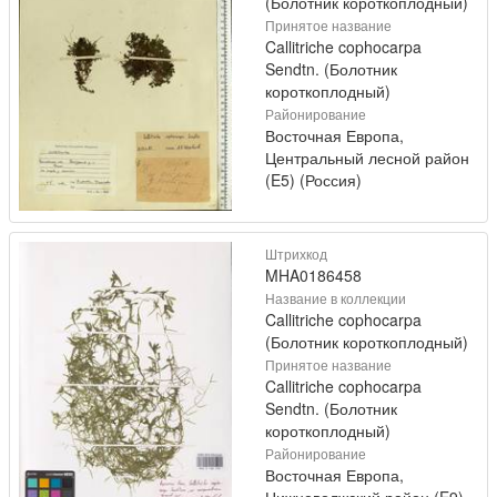
(Болотник короткоплодный)
Принятое название
Callitriche cophocarpa
Sendtn. (Болотник
короткоплодный)
Районирование
Восточная Европа,
Центральный лесной район
(E5) (Россия)
Штрихкод
MHA0186458
Название в коллекции
Callitriche cophocarpa
(Болотник короткоплодный)
Принятое название
Callitriche cophocarpa
Sendtn. (Болотник
короткоплодный)
Районирование
Восточная Европа,
Нижневолжский район (E9)