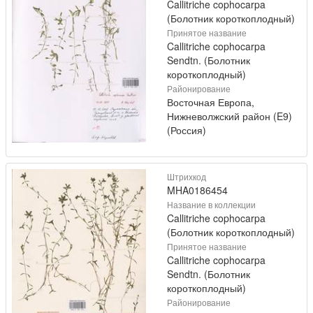
Callitriche cophocarpa
(Болотник короткоплодный)
Принятое название
Callitriche cophocarpa
Sendtn. (Болотник
короткоплодный)
Районирование
Восточная Европа,
Нижневолжский район (E9)
(Россия)
Штрихкод
MHA0186454
Название в коллекции
Callitriche cophocarpa
(Болотник короткоплодный)
Принятое название
Callitriche cophocarpa
Sendtn. (Болотник
короткоплодный)
Районирование