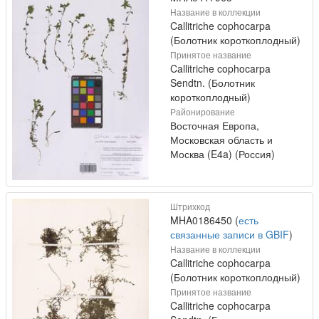
Название в коллекции
Callitriche cophocarpa
(Болотник короткоплодный)
Принятое название
Callitriche cophocarpa
Sendtn. (Болотник
короткоплодный)
Районирование
Восточная Европа,
Московская область и
Москва (E4a) (Россия)
Штрихкод
MHA0186450 (
есть
связанные записи в GBIF
)
Название в коллекции
Callitriche cophocarpa
(Болотник короткоплодный)
Принятое название
Callitriche cophocarpa