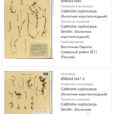
MW0431660
Название в коллекции
Callitriche cophocarpa
(Болотник короткоплодный)
Принятое название
Callitriche cophocarpa
Sendtn. (Болотник
короткоплодный)
Районирование
Восточная Европа,
Северный район (E1)
(Россия)
Штрихкод
MW0431647-2
Название в коллекции
Callitriche cophocarpa
(Болотник короткоплодный)
Принятое название
Callitriche cophocarpa
Sendtn. (Болотник