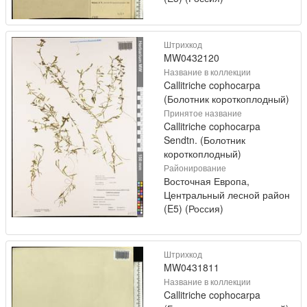
Штрихкод
MW0432120
Название в коллекции
Callitriche cophocarpa
(Болотник короткоплодный)
Принятое название
Callitriche cophocarpa
Sendtn. (Болотник
короткоплодный)
Районирование
Восточная Европа,
Центральный лесной район
(E5) (Россия)
Штрихкод
MW0431811
Название в коллекции
Callitriche cophocarpa