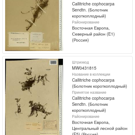
Callitriche cophocarpa
Sendtn. (Болотник
короткоплодный)
Районирование
Восточная Европа,
Северный район (E1)
(Россия)
Штрихкод
MW0431815
Название в коллекции
Callitriche cophocarpa
(Болотник короткоплодный)
Принятое название
Callitriche cophocarpa
Sendtn. (Болотник
короткоплодный)
Районирование
Восточная Европа,
Центральный лесной район
(E5) (Россия)