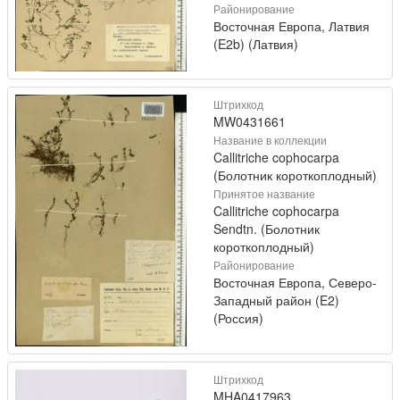
Районирование
Восточная Европа, Латвия
(E2b) (Латвия)
Штрихкод
MW0431661
Название в коллекции
Callitriche cophocarpa
(Болотник короткоплодный)
Принятое название
Callitriche cophocarpa
Sendtn. (Болотник
короткоплодный)
Районирование
Восточная Европа, Северо-
Западный район (E2)
(Россия)
Штрихкод
MHA0417963