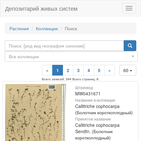
Депозитарий живых систем
Навиг
Растения
Коллекции
Поиск
Все коллекции
«
1
2
3
4
5
»
60
Всего записей: 344 Всего страниц: 6
Штрихкод
MW0431671
Название в коллекции
Callitriche cophocarpa
(Болотник короткоплодный)
Принятое название
Callitriche cophocarpa
Sendtn. (Болотник
короткоплодный)