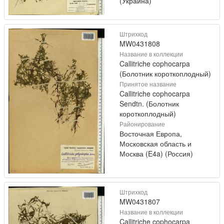
(Украина)
Штрихкод
MW0431808
Название в коллекции
Callitriche cophocarpa
(Болотник короткоплодный)
Принятое название
Callitriche cophocarpa
Sendtn. (Болотник
короткоплодный)
Районирование
Восточная Европа,
Московская область и
Москва (E4a) (Россия)
Штрихкод
MW0431807
Название в коллекции
Callitriche cophocarpa