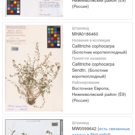
(Россия)
Штрихкод
MHA0186460
Название в коллекции
Callitriche cophocarpa
(Болотник короткоплодный)
Принятое название
Callitriche cophocarpa
Sendtn. (Болотник
короткоплодный)
Районирование
Восточная Европа,
Нижневолжский район (E9)
(Россия)
Штрихкод
MW0599642 (
есть связанные
записи в iNaturalist
)