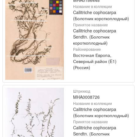
MHA0186448
Название в коллекции
Callitriche cophocarpa
(Болотник короткоплодный)
Принятое название
Callitriche cophocarpa
Sendtn. (Болотник
короткоплодный)
Районирование
Восточная Европа,
Северный район (E1)
(Россия)
Штрихкод
MHA0008726
Название в коллекции
Callitriche cophocarpa
(Болотник короткоплодный)
Принятое название
Callitriche cophocarpa
Sendtn. (Болотник