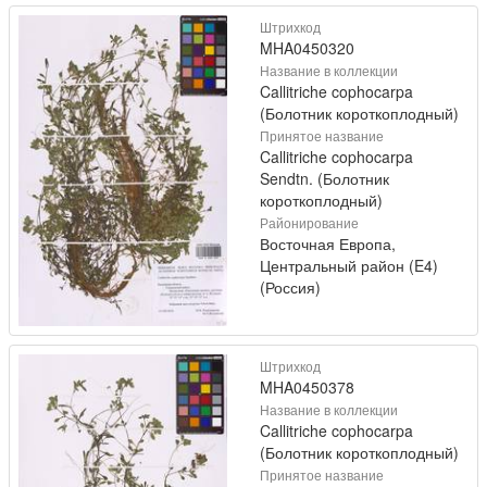
Штрихкод
MHA0450320
Название в коллекции
Callitriche cophocarpa
(Болотник короткоплодный)
Принятое название
Callitriche cophocarpa
Sendtn. (Болотник
короткоплодный)
Районирование
Восточная Европа,
Центральный район (E4)
(Россия)
Штрихкод
MHA0450378
Название в коллекции
Callitriche cophocarpa
(Болотник короткоплодный)
Принятое название