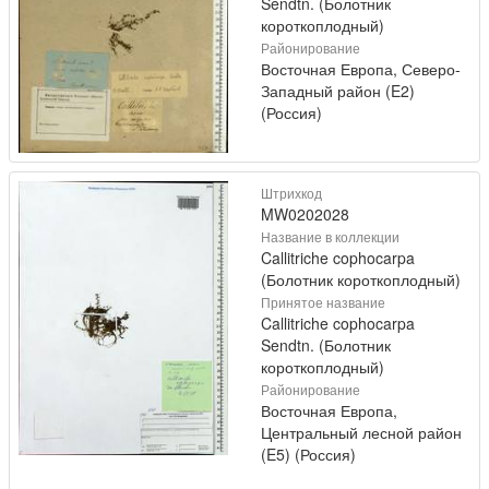
Sendtn. (Болотник
короткоплодный)
Районирование
Восточная Европа, Северо-
Западный район (E2)
(Россия)
Штрихкод
MW0202028
Название в коллекции
Callitriche cophocarpa
(Болотник короткоплодный)
Принятое название
Callitriche cophocarpa
Sendtn. (Болотник
короткоплодный)
Районирование
Восточная Европа,
Центральный лесной район
(E5) (Россия)