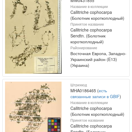
MW0431855
Название в коллекции
Callitriche cophocarpa
(Болотник короткоплодный)
Принятое название
Callitriche cophocarpa
Sendtn. (Болотник
короткоплодный)
Районирование
Восточная Европа, Западно-
Украинский район (E13)
(Украина)
Штрихкод
MHA0186465 (
есть
связанные записи в GBIF
)
Название в коллекции
Callitriche cophocarpa
(Болотник короткоплодный)
Принятое название
Callitriche cophocarpa
Sendtn. (Болотник