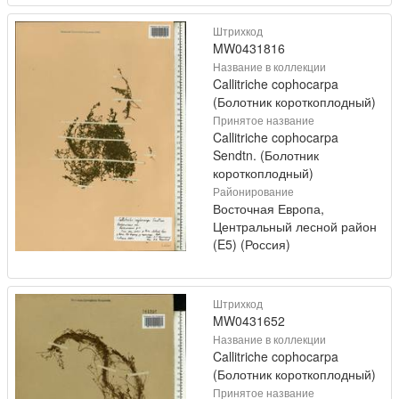
Штрихкод
MW0431816
Название в коллекции
Callitriche cophocarpa
(Болотник короткоплодный)
Принятое название
Callitriche cophocarpa
Sendtn. (Болотник
короткоплодный)
Районирование
Восточная Европа,
Центральный лесной район
(E5) (Россия)
Штрихкод
MW0431652
Название в коллекции
Callitriche cophocarpa
(Болотник короткоплодный)
Принятое название