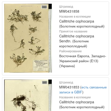
Штрихкод
MW0431858
Название в коллекции
Callitriche cophocarpa
(Болотник короткоплодный)
Принятое название
Callitriche cophocarpa
Sendtn. (Болотник
короткоплодный)
Районирование
Восточная Европа, Западно-
Украинский район (E13)
(Украина)
Штрихкод
MW0431853 (
есть связанные
записи в GBIF
)
Название в коллекции
Callitriche cophocarpa
(Болотник короткоплодный)