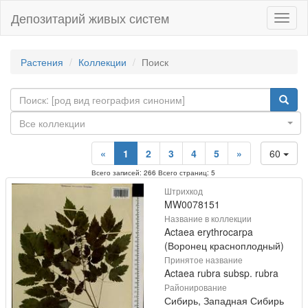
Депозитарий живых систем
Навиг
Растения
Коллекции
Поиск
Все коллекции
«
1
2
3
4
5
»
60
Всего записей: 266 Всего страниц: 5
Штрихкод
MW0078151
Название в коллекции
Actaea erythrocarpa
(Воронец красноплодный)
Принятое название
Actaea rubra subsp. rubra
Районирование
Сибирь, Западная Сибирь