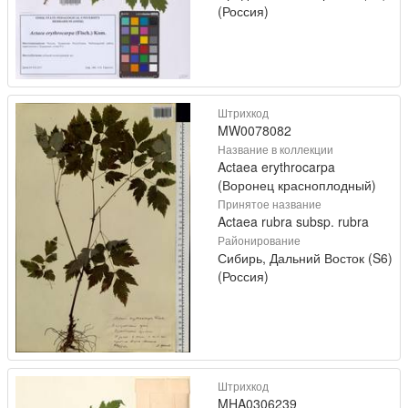
(Россия)
Штрихкод
MW0078082
Название в коллекции
Actaea erythrocarpa
(Воронец красноплодный)
Принятое название
Actaea rubra subsp. rubra
Районирование
Сибирь, Дальний Восток (S6)
(Россия)
Штрихкод
MHA0306239