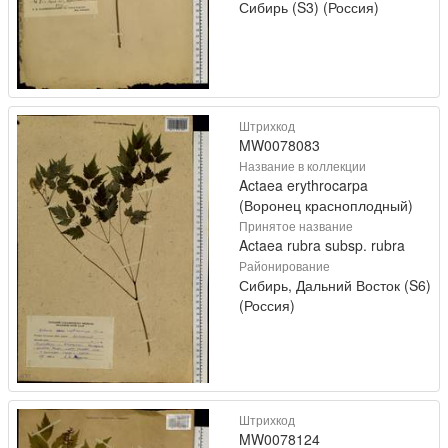
Сибирь (S3) (Россия)
Штрихкод
MW0078083
Название в коллекции
Actaea erythrocarpa
(Воронец красноплодный)
Принятое название
Actaea rubra subsp. rubra
Районирование
Сибирь, Дальний Восток (S6)
(Россия)
Штрихкод
MW0078124