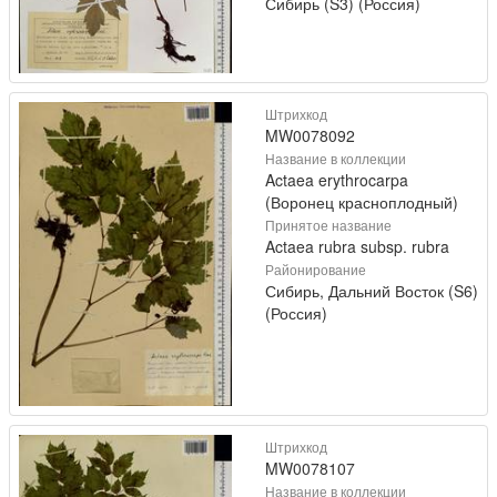
Сибирь (S3) (Россия)
Штрихкод
MW0078092
Название в коллекции
Actaea erythrocarpa
(Воронец красноплодный)
Принятое название
Actaea rubra subsp. rubra
Районирование
Сибирь, Дальний Восток (S6)
(Россия)
Штрихкод
MW0078107
Название в коллекции