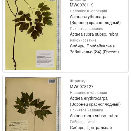
MW0078119
Название в коллекции
Actaea erythrocarpa
(Воронец красноплодный)
Принятое название
Actaea rubra subsp. rubra
Районирование
Сибирь, Прибайкалье и
Забайкалье (S4) (Россия)
Штрихкод
MW0078127
Название в коллекции
Actaea erythrocarpa
(Воронец красноплодный)
Принятое название
Actaea rubra subsp. rubra
Районирование
Сибирь, Центральная