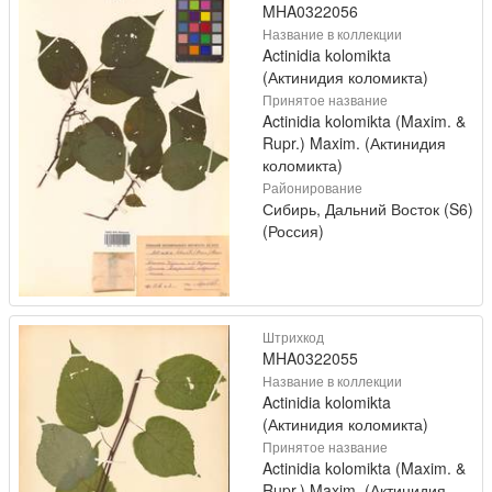
MHA0322056
Название в коллекции
Actinidia kolomikta
(Актинидия коломикта)
Принятое название
Actinidia kolomikta (Maxim. &
Rupr.) Maxim. (Актинидия
коломикта)
Районирование
Сибирь, Дальний Восток (S6)
(Россия)
Штрихкод
MHA0322055
Название в коллекции
Actinidia kolomikta
(Актинидия коломикта)
Принятое название
Actinidia kolomikta (Maxim. &
Rupr.) Maxim. (Актинидия