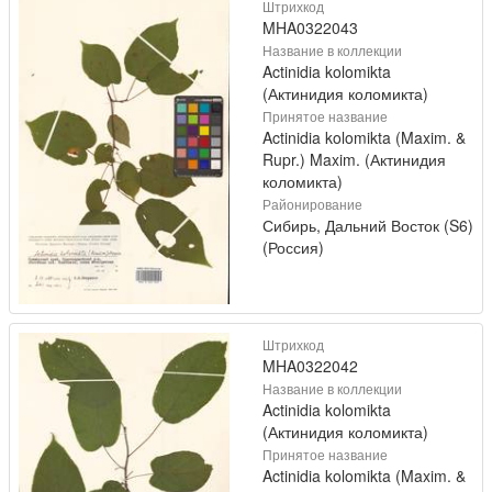
Штрихкод
MHA0322043
Название в коллекции
Actinidia kolomikta
(Актинидия коломикта)
Принятое название
Actinidia kolomikta (Maxim. &
Rupr.) Maxim. (Актинидия
коломикта)
Районирование
Сибирь, Дальний Восток (S6)
(Россия)
Штрихкод
MHA0322042
Название в коллекции
Actinidia kolomikta
(Актинидия коломикта)
Принятое название
Actinidia kolomikta (Maxim. &