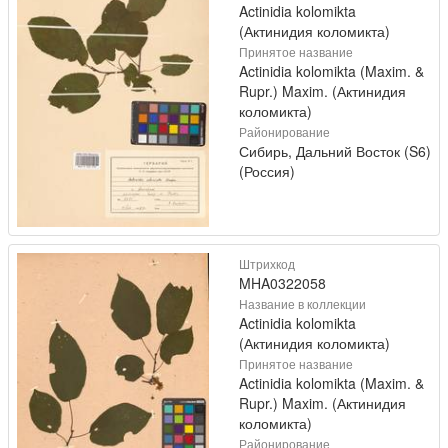
Actinidia kolomikta
(Актинидия коломикта)
Принятое название
Actinidia kolomikta (Maxim. &
Rupr.) Maxim. (Актинидия
коломикта)
Районирование
Сибирь, Дальний Восток (S6)
(Россия)
Штрихкод
MHA0322058
Название в коллекции
Actinidia kolomikta
(Актинидия коломикта)
Принятое название
Actinidia kolomikta (Maxim. &
Rupr.) Maxim. (Актинидия
коломикта)
Районирование