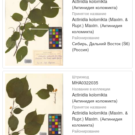
Actinidia kolomikta
(Актинидия коломикта)
Принятое название
Actinidia kolomikta (Maxim. &
Rupr.) Maxim. (Актинидия
коломикта)
Районирование
Сибирь, Дальний Восток (S6)
(Россия)
Штрихкод
MHA0322035
Название в коллекции
Actinidia kolomikta
(Актинидия коломикта)
Принятое название
Actinidia kolomikta (Maxim. &
Rupr.) Maxim. (Актинидия
коломикта)
Районирование