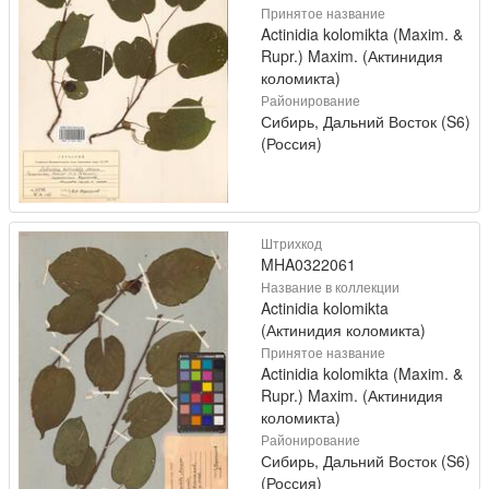
Принятое название
Actinidia kolomikta (Maxim. &
Rupr.) Maxim. (Актинидия
коломикта)
Районирование
Сибирь, Дальний Восток (S6)
(Россия)
Штрихкод
MHA0322061
Название в коллекции
Actinidia kolomikta
(Актинидия коломикта)
Принятое название
Actinidia kolomikta (Maxim. &
Rupr.) Maxim. (Актинидия
коломикта)
Районирование
Сибирь, Дальний Восток (S6)
(Россия)