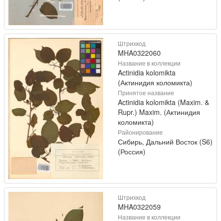
Штрихкод
MHA0322060
Название в коллекции
Actinidia kolomikta
(Актинидия коломикта)
Принятое название
Actinidia kolomikta (Maxim. &
Rupr.) Maxim. (Актинидия
коломикта)
Районирование
Сибирь, Дальний Восток (S6)
(Россия)
Штрихкод
MHA0322059
Название в коллекции