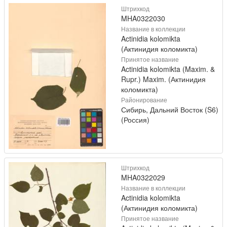
Штрихкод
MHA0322030
Название в коллекции
Actinidia kolomikta
(Актинидия коломикта)
Принятое название
Actinidia kolomikta (Maxim. &
Rupr.) Maxim. (Актинидия
коломикта)
Районирование
Сибирь, Дальний Восток (S6)
(Россия)
Штрихкод
MHA0322029
Название в коллекции
Actinidia kolomikta
(Актинидия коломикта)
Принятое название