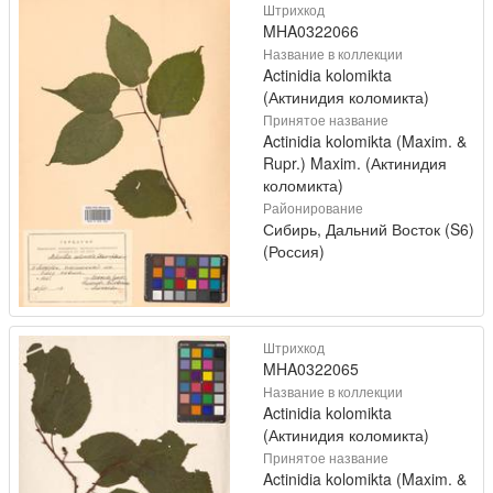
Штрихкод
MHA0322066
Название в коллекции
Actinidia kolomikta
(Актинидия коломикта)
Принятое название
Actinidia kolomikta (Maxim. &
Rupr.) Maxim. (Актинидия
коломикта)
Районирование
Сибирь, Дальний Восток (S6)
(Россия)
Штрихкод
MHA0322065
Название в коллекции
Actinidia kolomikta
(Актинидия коломикта)
Принятое название
Actinidia kolomikta (Maxim. &