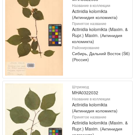
Название в коллекции
Actinidia kolomikta
(Актинидия коломикта)
Принятое название
Actinidia kolomikta (Maxim. &
Rupr.) Maxim. (Актинидия
коломикта)
Районирование
Сибирь, Дальний Восток (S6)
(Россия)
Штрихкод
MHA0322032
Название в коллекции
Actinidia kolomikta
(Актинидия коломикта)
Принятое название
Actinidia kolomikta (Maxim. &
Rupr.) Maxim. (Актинидия
коломикта)