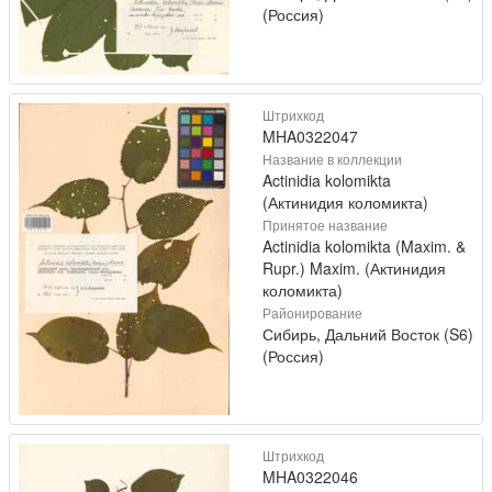
(Россия)
Штрихкод
MHA0322047
Название в коллекции
Actinidia kolomikta
(Актинидия коломикта)
Принятое название
Actinidia kolomikta (Maxim. &
Rupr.) Maxim. (Актинидия
коломикта)
Районирование
Сибирь, Дальний Восток (S6)
(Россия)
Штрихкод
MHA0322046