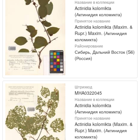
Название в коллекции
Actinidia kolomikta
(Актинидия коломикта)
Принятое название
Actinidia kolomikta (Maxim. &
Rupr.) Maxim. (Актинидия
коломикта)
Районирование
Сибирь, Дальний Восток (S6)
(Россия)
Штрихкод
MHA0322045
Название в коллекции
Actinidia kolomikta
(Актинидия коломикта)
Принятое название
Actinidia kolomikta (Maxim. &
Rupr.) Maxim. (Актинидия
коломикта)