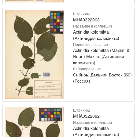
Штрихкод
MHA0322063
Название в коллекции
Actinidia kolomikta
(Актинидия коломикта)
Принятое название
Actinidia kolomikta (Maxim. &
Rupr.) Maxim. (Актинидия
коломикта)
Районирование
Сибирь, Дальний Восток (S6)
(Россия)
Штрихкод
MHA0322062
Название в коллекции
Actinidia kolomikta
(Актинидия коломикта)