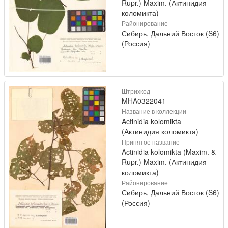
Rupr.) Maxim. (Актинидия
коломикта)
Районирование
Сибирь, Дальний Восток (S6)
(Россия)
Штрихкод
MHA0322041
Название в коллекции
Actinidia kolomikta
(Актинидия коломикта)
Принятое название
Actinidia kolomikta (Maxim. &
Rupr.) Maxim. (Актинидия
коломикта)
Районирование
Сибирь, Дальний Восток (S6)
(Россия)