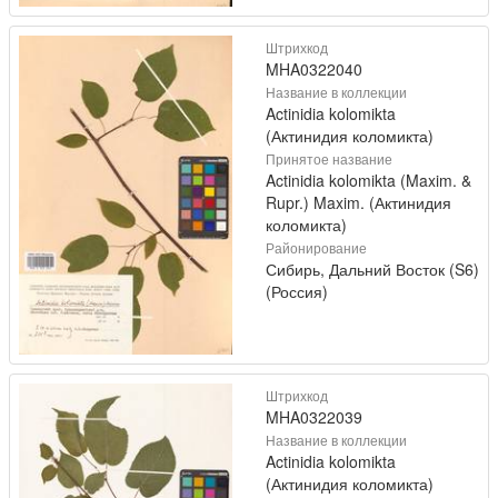
Штрихкод
MHA0322040
Название в коллекции
Actinidia kolomikta
(Актинидия коломикта)
Принятое название
Actinidia kolomikta (Maxim. &
Rupr.) Maxim. (Актинидия
коломикта)
Районирование
Сибирь, Дальний Восток (S6)
(Россия)
Штрихкод
MHA0322039
Название в коллекции
Actinidia kolomikta
(Актинидия коломикта)