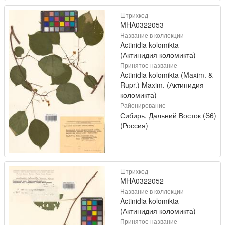
Штрихкод
MHA0322053
Название в коллекции
Actinidia kolomikta
(Актинидия коломикта)
Принятое название
Actinidia kolomikta (Maxim. &
Rupr.) Maxim. (Актинидия
коломикта)
Районирование
Сибирь, Дальний Восток (S6)
(Россия)
Штрихкод
MHA0322052
Название в коллекции
Actinidia kolomikta
(Актинидия коломикта)
Принятое название