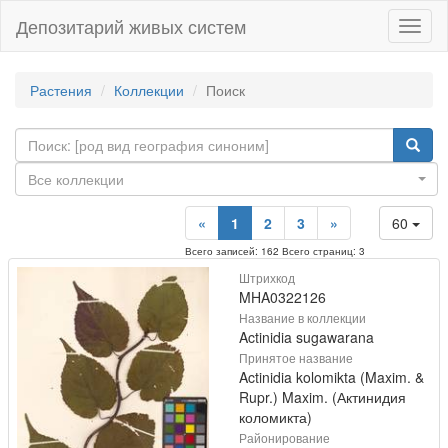
Депозитарий живых систем
Навиг
Растения
Коллекции
Поиск
Все коллекции
«
1
2
3
»
60
Всего записей: 162 Всего страниц: 3
Штрихкод
MHA0322126
Название в коллекции
Actinidia sugawarana
Принятое название
Actinidia kolomikta (Maxim. &
Rupr.) Maxim. (Актинидия
коломикта)
Районирование