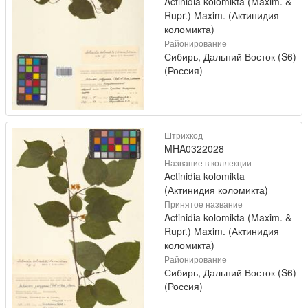
Actinidia kolomikta (Maxim. &
Rupr.) Maxim. (Актинидия
коломикта)
Районирование
Сибирь, Дальний Восток (S6)
(Россия)
Штрихкод
MHA0322028
Название в коллекции
Actinidia kolomikta
(Актинидия коломикта)
Принятое название
Actinidia kolomikta (Maxim. &
Rupr.) Maxim. (Актинидия
коломикта)
Районирование
Сибирь, Дальний Восток (S6)
(Россия)