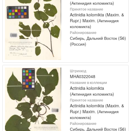
(Актинидия коломикта)
Принятое название
Actinidia kolomikta (Maxim. &
Rupr.) Maxim. (Актинидия
коломикта)
Районирование
Сибирь, Дальний Восток (S6)
(Россия)
Штрихкод
MHA0322048
Название в коллекции
Actinidia kolomikta
(Актинидия коломикта)
Принятое название
Actinidia kolomikta (Maxim. &
Rupr.) Maxim. (Актинидия
коломикта)
Районирование
Сибирь, Дальний Восток (S6)