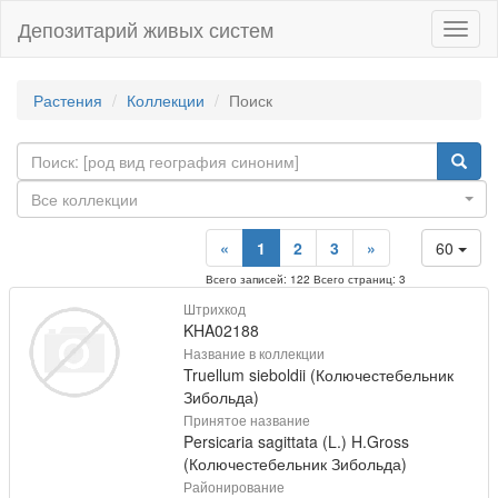
Депозитарий живых систем
Навиг
Растения
Коллекции
Поиск
Все коллекции
«
1
2
3
»
60
Всего записей: 122 Всего страниц: 3
Штрихкод
KHA02188
Название в коллекции
Truellum sieboldii (Колючестебельник
Зибольда)
Принятое название
Persicaria sagittata (L.) H.Gross
(Колючестебельник Зибольда)
Районирование