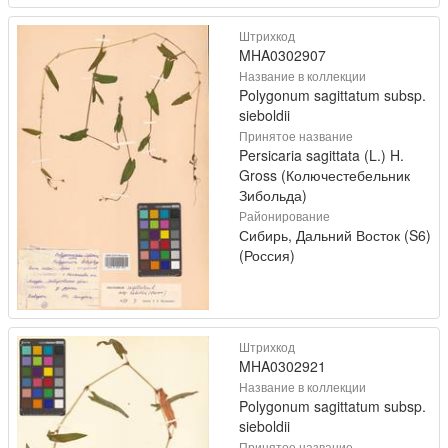
Штрихкод
MHA0302907
Название в коллекции
Polygonum sagittatum subsp.
sieboldii
Принятое название
Persicaria sagittata (L.) H.
Gross (Колючестебельник
Зибольда)
Районирование
Сибирь, Дальний Восток (S6)
(Россия)
Штрихкод
MHA0302921
Название в коллекции
Polygonum sagittatum subsp.
sieboldii
Принятое название