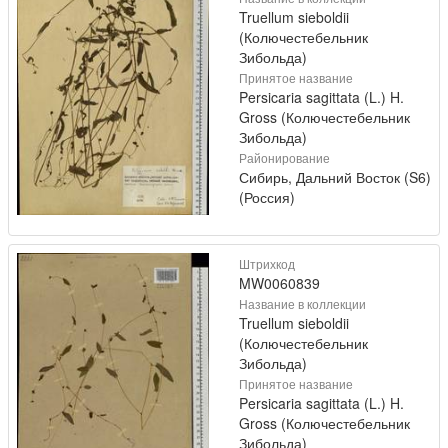
Truellum sieboldii
(Колючестебельник
Зибольда)
Принятое название
Persicaria sagittata (L.) H.
Gross (Колючестебельник
Зибольда)
Районирование
Сибирь, Дальний Восток (S6)
(Россия)
Штрихкод
MW0060839
Название в коллекции
Truellum sieboldii
(Колючестебельник
Зибольда)
Принятое название
Persicaria sagittata (L.) H.
Gross (Колючестебельник
Зибольда)