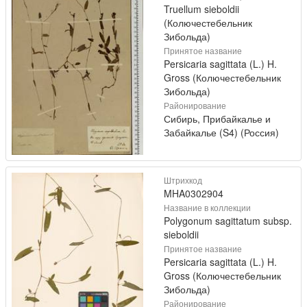
Truellum sieboldii
(Колючестебельник
Зибольда)
Принятое название
Persicaria sagittata (L.) H.
Gross (Колючестебельник
Зибольда)
Районирование
Сибирь, Прибайкалье и
Забайкалье (S4) (Россия)
Штрихкод
MHA0302904
Название в коллекции
Polygonum sagittatum subsp.
sieboldii
Принятое название
Persicaria sagittata (L.) H.
Gross (Колючестебельник
Зибольда)
Районирование