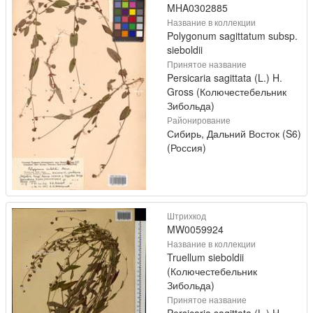
MHA0302885
Название в коллекции
Polygonum sagittatum subsp.
sieboldii
Принятое название
Persicaria sagittata (L.) H.
Gross (Колючестебельник
Зибольда)
Районирование
Сибирь, Дальний Восток (S6)
(Россия)
Штрихкод
MW0059924
Название в коллекции
Truellum sieboldii
(Колючестебельник
Зибольда)
Принятое название
Persicaria sagittata (L.) H.