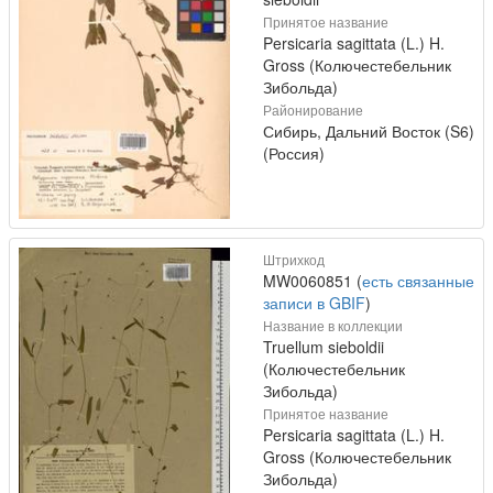
Принятое название
Persicaria sagittata (L.) H.
Gross (Колючестебельник
Зибольда)
Районирование
Сибирь, Дальний Восток (S6)
(Россия)
Штрихкод
MW0060851 (
есть связанные
записи в GBIF
)
Название в коллекции
Truellum sieboldii
(Колючестебельник
Зибольда)
Принятое название
Persicaria sagittata (L.) H.
Gross (Колючестебельник
Зибольда)