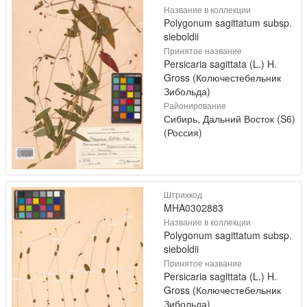
Название в коллекции
Polygonum sagittatum subsp.
sieboldii
Принятое название
Persicaria sagittata (L.) H.
Gross (Колючестебельник
Зибольда)
Районирование
Сибирь, Дальний Восток (S6)
(Россия)
Штрихкод
MHA0302883
Название в коллекции
Polygonum sagittatum subsp.
sieboldii
Принятое название
Persicaria sagittata (L.) H.
Gross (Колючестебельник
Зибольда)