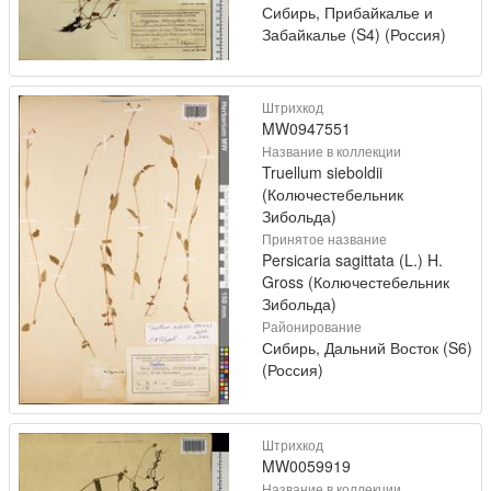
Сибирь, Прибайкалье и
Забайкалье (S4) (Россия)
Штрихкод
MW0947551
Название в коллекции
Truellum sieboldii
(Колючестебельник
Зибольда)
Принятое название
Persicaria sagittata (L.) H.
Gross (Колючестебельник
Зибольда)
Районирование
Сибирь, Дальний Восток (S6)
(Россия)
Штрихкод
MW0059919
Название в коллекции