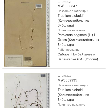
Штрихкод
MW0060847
Название в коллекции
Truellum sieboldii
(Колючестебельник
Зибольда)
Принятое название
Persicaria sagittata (L.) H.
Gross (Колючестебельник
Зибольда)
Районирование
Сибирь, Прибайкалье и
Забайкалье (S4) (Россия)
Штрихкод
MW0059935
Название в коллекции
Truellum sieboldii
(Колючестебельник
Зибольда)
Принятое название