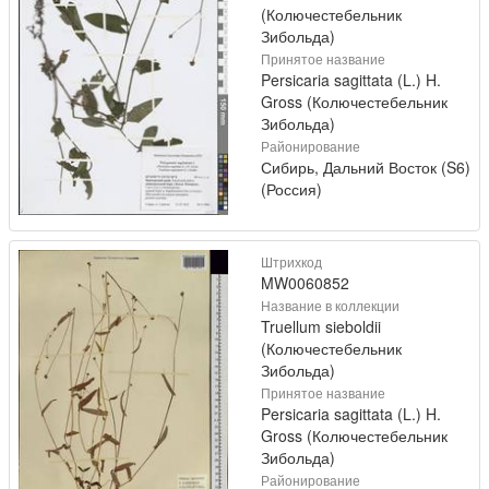
(Колючестебельник
Зибольда)
Принятое название
Persicaria sagittata (L.) H.
Gross (Колючестебельник
Зибольда)
Районирование
Сибирь, Дальний Восток (S6)
(Россия)
Штрихкод
MW0060852
Название в коллекции
Truellum sieboldii
(Колючестебельник
Зибольда)
Принятое название
Persicaria sagittata (L.) H.
Gross (Колючестебельник
Зибольда)
Районирование