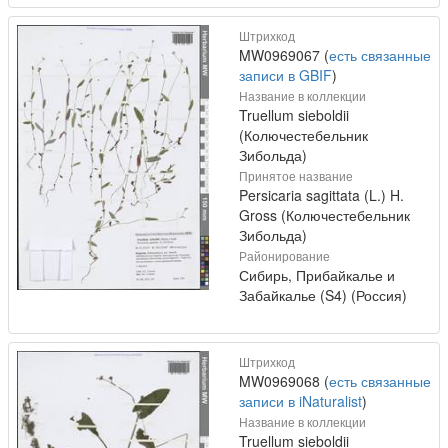
Штрихкод
MW0969067 (
есть связанные
записи в GBIF
)
Название в коллекции
Truellum sieboldii
(Колючестебельник
Зибольда)
Принятое название
Persicaria sagittata (L.) H.
Gross (Колючестебельник
Зибольда)
Районирование
Сибирь, Прибайкалье и
Забайкалье (S4) (Россия)
Штрихкод
MW0969068 (
есть связанные
записи в iNaturalist
)
Название в коллекции
Truellum sieboldii