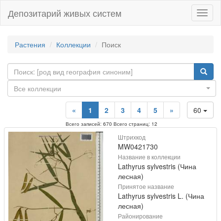
Депозитарий живых систем
Навиг
Растения
Коллекции
Поиск
Все коллекции
«
1
2
3
4
5
»
60
Всего записей: 670 Всего страниц: 12
Штрихкод
MW0421730
Название в коллекции
Lathyrus sylvestris (Чина
лесная)
Принятое название
Lathyrus sylvestris L. (Чина
лесная)
Районирование