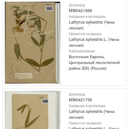
Штрихкод
MW0421988
Название в коллекции
Lathyrus sylvestris (Чина
лесная)
Принятое название
Lathyrus sylvestris L. (Чина
лесная)
Районирование
Восточная Европа,
Центральный лесостепной
район (E6) (Россия)
Штрихкод
MW0421756
Название в коллекции
Lathyrus sylvestris (Чина
лесная)
Принятое название
Lathyrus sylvestris L. (Чина