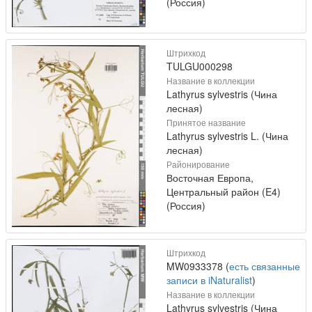
(Россия)
Штрихкод
TULGU000298
Название в коллекции
Lathyrus sylvestris (Чина
лесная)
Принятое название
Lathyrus sylvestris L. (Чина
лесная)
Районирование
Восточная Европа,
Центральный район (E4)
(Россия)
Штрихкод
MW0933378 (
есть связанные
записи в iNaturalist
)
Название в коллекции
Lathyrus sylvestris (Чина