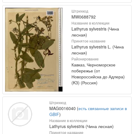
Штрихкод
MW0688792
Название в коллекции
Lathyrus sylvestris (Чина
лесная)
Принятое название
Lathyrus sylvestris L. (Чина
лесная)
Районирование
Кавказ, Черноморское
побережье (от
Новороссийска до Адлера)
(K3) (Россия)
Штрихкод
MAG0016040 (
есть связанные записи в
GBIF
)
Название в коллекции
Lathyrus sylvestris (Чина лесная)
Принятое название