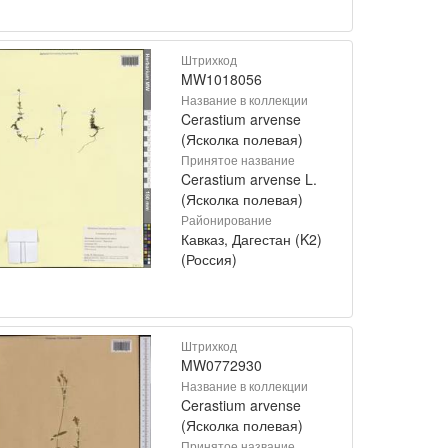
Штрихкод
MW1018056
Название в коллекции
Cerastium arvense
(Ясколка полевая)
Принятое название
Cerastium arvense L.
(Ясколка полевая)
Районирование
Кавказ, Дагестан (K2)
(Россия)
Штрихкод
MW0772930
Название в коллекции
Cerastium arvense
(Ясколка полевая)
Принятое название