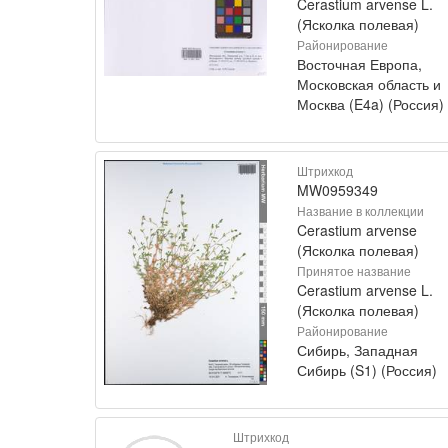
Cerastium arvense L.
(Ясколка полевая)
Районирование
Восточная Европа,
Московская область и
Москва (E4a) (Россия)
Штрихкод
MW0959349
Название в коллекции
Cerastium arvense
(Ясколка полевая)
Принятое название
Cerastium arvense L.
(Ясколка полевая)
Районирование
Сибирь, Западная
Сибирь (S1) (Россия)
Штрихкод