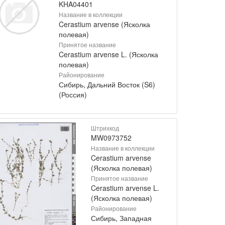
KHA04401
Название в коллекции
Cerastium arvense (Ясколка
полевая)
Принятое название
Cerastium arvense L. (Ясколка
полевая)
Районирование
Сибирь, Дальний Восток (S6)
(Россия)
Штрихкод
MW0973752
Название в коллекции
Cerastium arvense
(Ясколка полевая)
Принятое название
Cerastium arvense L.
(Ясколка полевая)
Районирование
Сибирь, Западная