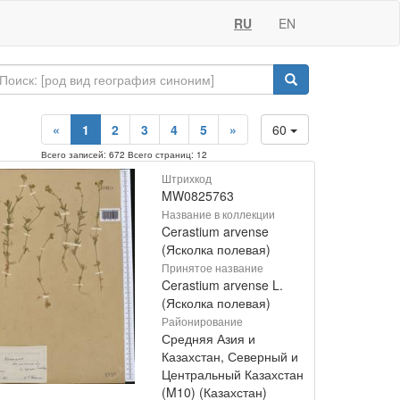
RU
EN
«
1
2
3
4
5
»
60
Всего записей: 672 Всего страниц: 12
Штрихкод
MW0825763
Название в коллекции
Cerastium arvense
(Ясколка полевая)
Принятое название
Cerastium arvense L.
(Ясколка полевая)
Районирование
Средняя Азия и
Казахстан, Северный и
Центральный Казахстан
(M10) (Казахстан)