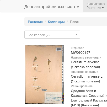
Направление
Депозитарий живых систем
Растения
Растения
Коллекции
Поиск
Все коллекции
Штрихкод
MW0900157
Название в коллекции
Cerastium arvense
(Ясколка полевая)
Принятое название
Cerastium arvense L.
(Ясколка полевая)
Районирование
Средняя Азия и
Казахстан, Северный 
Центральный Казахст
(M10) (Казахстан)