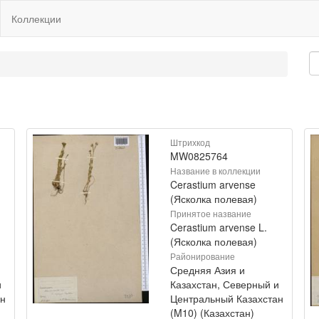
Коллекции
Штрихкод
MW0825764
Название в коллекции
Cerastium arvense
(Ясколка полевая)
Принятое название
Cerastium arvense L.
(Ясколка полевая)
Районирование
Средняя Азия и
и
Казахстан, Северный и
ан
Центральный Казахстан
(M10) (Казахстан)