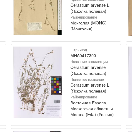
Cerastium arvense L.
(Ясколка полевая)
Районирование
Монголия (MONG)
(Монголия)
Штрихкод
MHA0417390
Название в коллекции
Cerastium arvense
(Ясколка полевая)
Принятое название
Cerastium arvense L.
(Ясколка полевая)
Районирование
Восточная Европа,
Московская область и
Москва (E4a) (Россия)