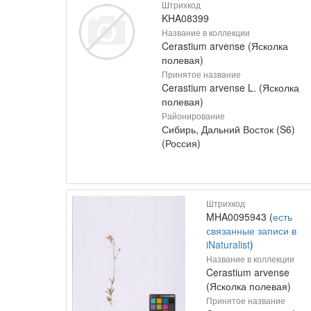
Штрихкод
KHA08399
Название в коллекции
Cerastium arvense (Ясколка
полевая)
Принятое название
Cerastium arvense L. (Ясколка
полевая)
Районирование
Сибирь, Дальний Восток (S6)
(Россия)
Штрихкод
MHA0095943 (
есть
связанные записи в
iNaturalist
)
Название в коллекции
Cerastium arvense
(Ясколка полевая)
Принятое название