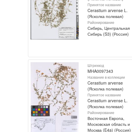
Принятое название
Cerastium arvense L.
(Ясколка полевая)
Районирование
Сибирь, Центральная
Сибирь (S3) (Россия)
Штрихкод
MHA0097343
Название в коллекции
Cerastium arvense
(Ясколка полевая)
Принятое название
Cerastium arvense L.
(Ясколка полевая)
Районирование
Восточная Европа,
Московская область и
Москва (E4a) (Россия)