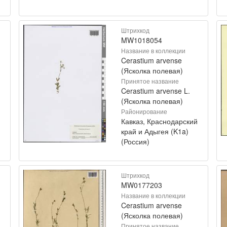
Штрихкод
MW1018054
Название в коллекции
Cerastium arvense
(Ясколка полевая)
Принятое название
Cerastium arvense L.
(Ясколка полевая)
Районирование
Кавказ, Краснодарский
край и Адыгея (K1a)
(Россия)
Штрихкод
MW0177203
Название в коллекции
Cerastium arvense
(Ясколка полевая)
Принятое название