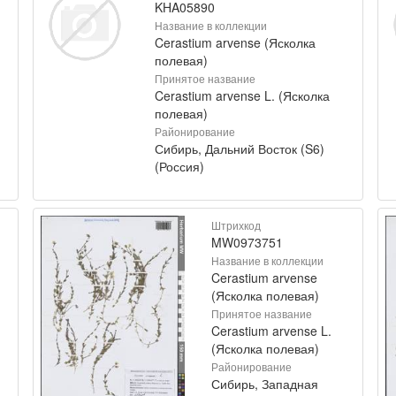
KHA05890
Название в коллекции
Cerastium arvense (Ясколка
полевая)
Принятое название
Cerastium arvense L. (Ясколка
полевая)
Районирование
Сибирь, Дальний Восток (S6)
(Россия)
Штрихкод
MW0973751
Название в коллекции
Cerastium arvense
(Ясколка полевая)
Принятое название
Cerastium arvense L.
(Ясколка полевая)
Районирование
Сибирь, Западная