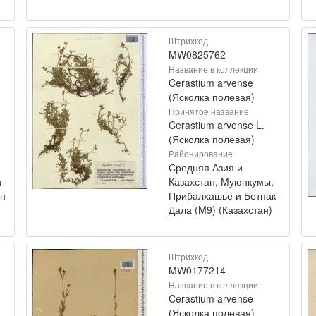
Штрихкод
MW0825762
Название в коллекции
Cerastium arvense
(Ясколка полевая)
Принятое название
Cerastium arvense L.
(Ясколка полевая)
Районирование
Средняя Азия и
и
Казахстан, Муюнкумы,
ан
Прибалхашье и Бетпак-
Дала (M9) (Казахстан)
Штрихкод
MW0177214
Название в коллекции
Cerastium arvense
(Ясколка полевая)