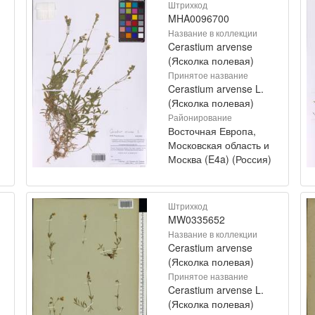
Штрихкод
MHA0096700
Название в коллекции
Cerastium arvense
(Ясколка полевая)
Принятое название
Cerastium arvense L.
(Ясколка полевая)
Районирование
Восточная Европа,
Московская область и
Москва (E4a) (Россия)
Штрихкод
MW0335652
Название в коллекции
Cerastium arvense
(Ясколка полевая)
Принятое название
Cerastium arvense L.
(Ясколка полевая)