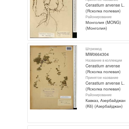
Cerastium arvense L.
(Ясколка полевая)
Районирование
Монголия (MONG)
(Монголия)
Штрихкод
MW0664304
Название в коллекции
Cerastium arvense
(Ясколка полевая)
Принятое название
Cerastium arvense L.
(Ясколка полевая)
Районирование
Кавказ, Азербайджан
(K6) (Азербайджан)