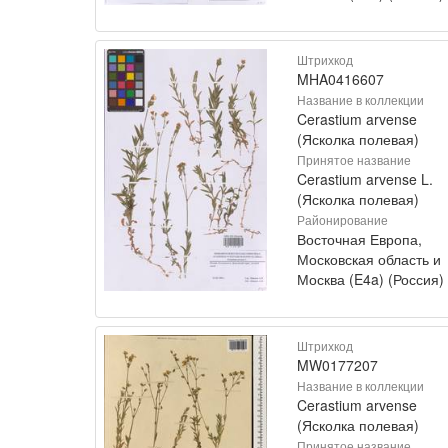
Штрихкод
MHA0416607
Название в коллекции
Cerastium arvense
(Ясколка полевая)
Принятое название
Cerastium arvense L.
(Ясколка полевая)
Районирование
Восточная Европа,
Московская область и
Москва (E4a) (Россия)
Штрихкод
MW0177207
Название в коллекции
Cerastium arvense
(Ясколка полевая)
Принятое название