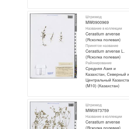
Штрихкод
MW0900969
Название в коллекции
Cerastium arvense
(Ясколка полевая)
Принятое название
Cerastium arvense L.
(Ясколка полевая)
Районирование
Средняя Азия и
Казахстан, Северный 
Центральный Казахст
(M10) (Казахстан)
Штрихкод
MW0973759
Название в коллекции
Cerastium arvense
(Ясколка полевая)