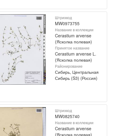
Штрихкод
MW0973755
Название в коллекции
Cerastium arvense
(Ясколка полевая)
Принятое название
Cerastium arvense L.
(Ясколка полевая)
Районирование
Сибирь, Центральная
Сибирь (S3) (Россия)
Штрихкод
MW0825740
Название в коллекции
Cerastium arvense
(Ясколка полевая)