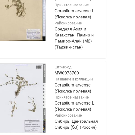
Принятое название
Cerastium arvense L.
(Ясколка полевая)
Районирование
Средняя Азия и
Казахстан, Памир и
Памиро-Алай (M2)
(Таджикистан)
Штрихкод
MW0973760
Название в коллекции
Cerastium arvense
(Ясколка полевая)
Принятое название
Cerastium arvense L.
(Ясколка полевая)
Районирование
Сибирь, Центральная
Сибирь (S3) (Россия)