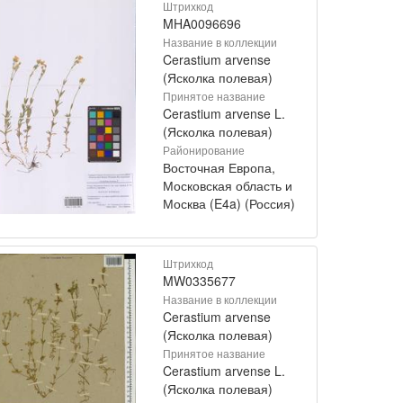
Штрихкод
MHA0096696
Название в коллекции
Cerastium arvense
(Ясколка полевая)
Принятое название
Cerastium arvense L.
(Ясколка полевая)
Районирование
Восточная Европа,
Московская область и
Москва (E4a) (Россия)
Штрихкод
MW0335677
Название в коллекции
Cerastium arvense
(Ясколка полевая)
Принятое название
Cerastium arvense L.
(Ясколка полевая)