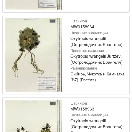
Штрихкод
MW0158964
Название в коллекции
Oxytropis wrangelii
(Остролодочник Врангеля)
Принятое название
Oxytropis wrangelii Jurtzev
(Остролодочник Врангеля)
Районирование
Сибирь, Чукотка и Камчатка
(S7) (Россия)
Штрихкод
MW0158963
Название в коллекции
Oxytropis wrangelii
(Остролодочник Врангеля)