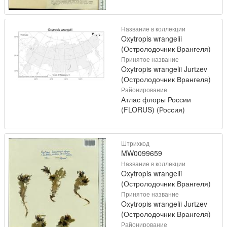
Название в коллекции
Oxytropis wrangelii
(Остролодочник Врангеля)
Принятое название
Oxytropis wrangelii Jurtzev
(Остролодочник Врангеля)
Районирование
Атлас флоры России
(FLORUS) (Россия)
Штрихкод
MW0099659
Название в коллекции
Oxytropis wrangelii
(Остролодочник Врангеля)
Принятое название
Oxytropis wrangelii Jurtzev
(Остролодочник Врангеля)
Районирование