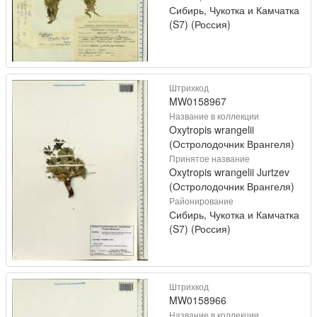
Сибирь, Чукотка и Камчатка
(S7) (Россия)
Штрихкод
MW0158967
Название в коллекции
Oxytropis wrangelii
(Остролодочник Врангеля)
Принятое название
Oxytropis wrangelii Jurtzev
(Остролодочник Врангеля)
Районирование
Сибирь, Чукотка и Камчатка
(S7) (Россия)
Штрихкод
MW0158966
Название в коллекции