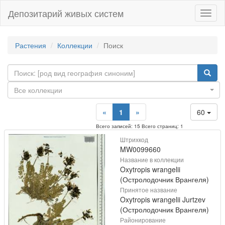
Депозитарий живых систем
Навиг
Растения
Коллекции
Поиск
Все коллекции
«
1
»
60
Всего записей: 15 Всего страниц: 1
Штрихкод
MW0099660
Название в коллекции
Oxytropis wrangelii
(Остролодочник Врангеля)
Принятое название
Oxytropis wrangelii Jurtzev
(Остролодочник Врангеля)
Районирование