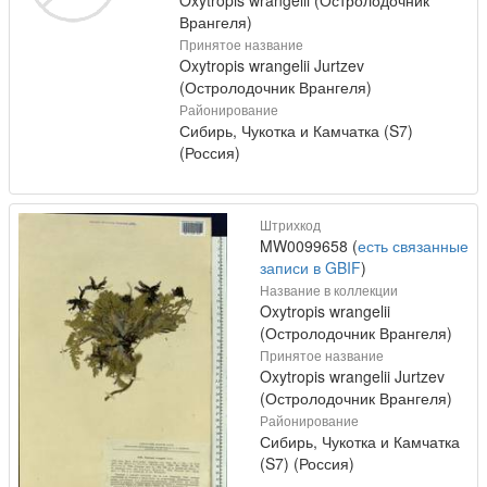
Oxytropis wrangelii (Остролодочник
Врангеля)
Принятое название
Oxytropis wrangelii Jurtzev
(Остролодочник Врангеля)
Районирование
Сибирь, Чукотка и Камчатка (S7)
(Россия)
Штрихкод
MW0099658 (
есть связанные
записи в GBIF
)
Название в коллекции
Oxytropis wrangelii
(Остролодочник Врангеля)
Принятое название
Oxytropis wrangelii Jurtzev
(Остролодочник Врангеля)
Районирование
Сибирь, Чукотка и Камчатка
(S7) (Россия)