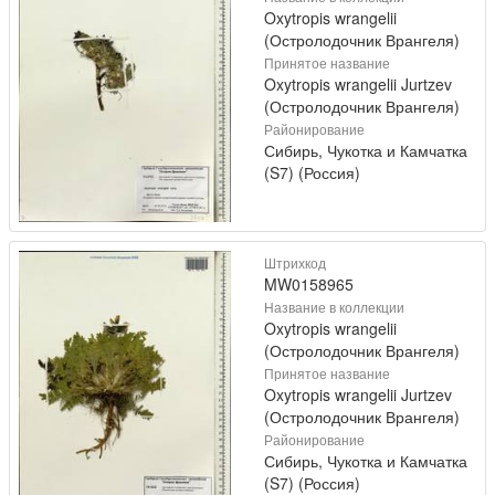
Oxytropis wrangelii
(Остролодочник Врангеля)
Принятое название
Oxytropis wrangelii Jurtzev
(Остролодочник Врангеля)
Районирование
Сибирь, Чукотка и Камчатка
(S7) (Россия)
Штрихкод
MW0158965
Название в коллекции
Oxytropis wrangelii
(Остролодочник Врангеля)
Принятое название
Oxytropis wrangelii Jurtzev
(Остролодочник Врангеля)
Районирование
Сибирь, Чукотка и Камчатка
(S7) (Россия)