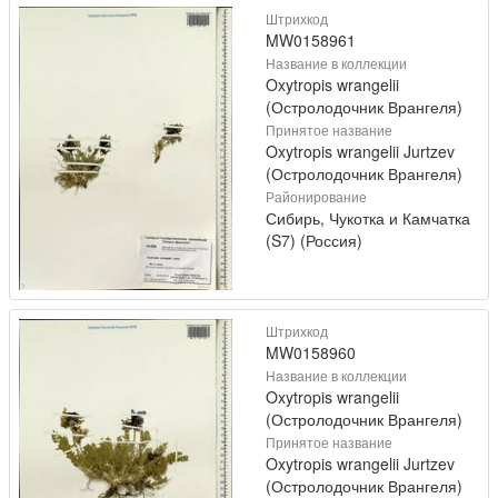
Штрихкод
MW0158961
Название в коллекции
Oxytropis wrangelii
(Остролодочник Врангеля)
Принятое название
Oxytropis wrangelii Jurtzev
(Остролодочник Врангеля)
Районирование
Сибирь, Чукотка и Камчатка
(S7) (Россия)
Штрихкод
MW0158960
Название в коллекции
Oxytropis wrangelii
(Остролодочник Врангеля)
Принятое название
Oxytropis wrangelii Jurtzev
(Остролодочник Врангеля)