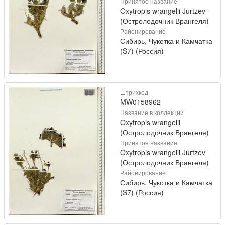
Принятое название
Oxytropis wrangelii Jurtzev
(Остролодочник Врангеля)
Районирование
Сибирь, Чукотка и Камчатка
(S7) (Россия)
Штрихкод
MW0158962
Название в коллекции
Oxytropis wrangelii
(Остролодочник Врангеля)
Принятое название
Oxytropis wrangelii Jurtzev
(Остролодочник Врангеля)
Районирование
Сибирь, Чукотка и Камчатка
(S7) (Россия)