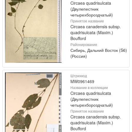
Circaea quadrisulcata
(Двулепестник
четырехбороздчатый)
Принятое название
Circaea canadensis subsp.
quadrisulcata (Maxim.)
Boufford
Районирование
Сибирь, Дальний Восток (S6)
(Россия)
Штрихкод
MW0961469
Название в коллекции
Circaea quadrisulcata
(Двулепестник
четырехбороздчатый)
Принятое название
Circaea canadensis subsp.
quadrisulcata (Maxim.)
Boufford