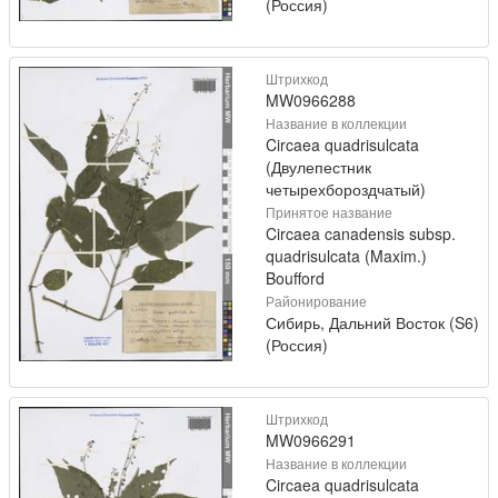
(Россия)
Штрихкод
MW0966288
Название в коллекции
Circaea quadrisulcata
(Двулепестник
четырехбороздчатый)
Принятое название
Circaea canadensis subsp.
quadrisulcata (Maxim.)
Boufford
Районирование
Сибирь, Дальний Восток (S6)
(Россия)
Штрихкод
MW0966291
Название в коллекции
Circaea quadrisulcata