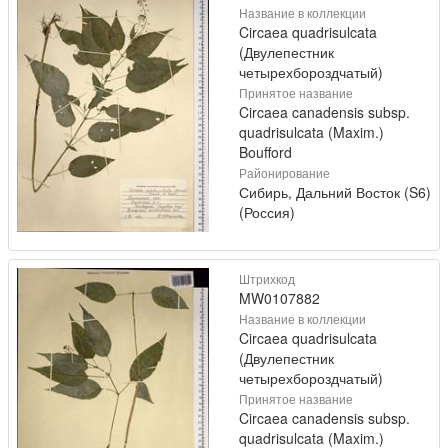
Название в коллекции
Circaea quadrisulcata
(Двулепестник
четырехбороздчатый)
Принятое название
Circaea canadensis subsp.
quadrisulcata (Maxim.)
Boufford
Районирование
Сибирь, Дальний Восток (S6)
(Россия)
Штрихкод
MW0107882
Название в коллекции
Circaea quadrisulcata
(Двулепестник
четырехбороздчатый)
Принятое название
Circaea canadensis subsp.
quadrisulcata (Maxim.)