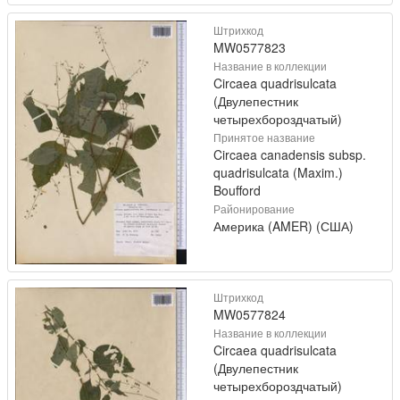
Штрихкод
MW0577823
Название в коллекции
Circaea quadrisulcata
(Двулепестник
четырехбороздчатый)
Принятое название
Circaea canadensis subsp.
quadrisulcata (Maxim.)
Boufford
Районирование
Америка (AMER) (США)
Штрихкод
MW0577824
Название в коллекции
Circaea quadrisulcata
(Двулепестник
четырехбороздчатый)