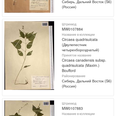
Сибирь, Дальний Восток (S6)
(Россия)
Штрихкод
MW0107884
Название в коллекции
Circaea quadrisulcata
(Двулепестник
четырехбороздчатый)
Принятое название
Circaea canadensis subsp.
quadrisulcata (Maxim.)
Boufford
Районирование
Сибирь, Дальний Восток (S6)
(Россия)
Штрихкод
MW0107883
Название в коллекции