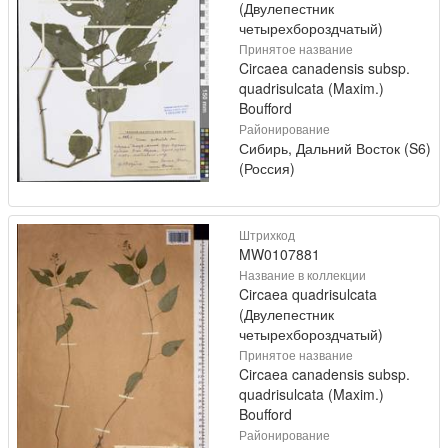
(Двулепестник
четырехбороздчатый)
Принятое название
Circaea canadensis subsp.
quadrisulcata (Maxim.)
Boufford
Районирование
Сибирь, Дальний Восток (S6)
(Россия)
Штрихкод
MW0107881
Название в коллекции
Circaea quadrisulcata
(Двулепестник
четырехбороздчатый)
Принятое название
Circaea canadensis subsp.
quadrisulcata (Maxim.)
Boufford
Районирование