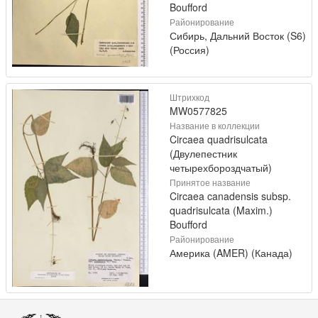
Boufford
Районирование
Сибирь, Дальний Восток (S6)
(Россия)
Штрихкод
MW0577825
Название в коллекции
Circaea quadrisulcata
(Двулепестник
четырехбороздчатый)
Принятое название
Circaea canadensis subsp.
quadrisulcata (Maxim.)
Boufford
Районирование
Америка (AMER) (Канада)