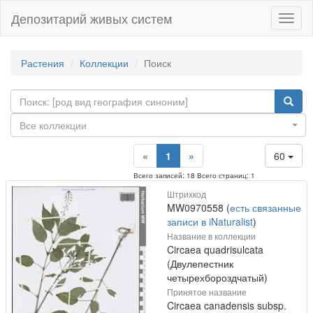
Депозитарий живых систем
Навиг
Растения
Коллекции
Поиск
Все коллекции
«
1
»
60
Всего записей: 18 Всего страниц: 1
Штрихкод
MW0970558 (
есть связанные
записи в iNaturalist
)
Название в коллекции
Circaea quadrisulcata
(Двулепестник
четырехбороздчатый)
Принятое название
Circaea canadensis subsp.