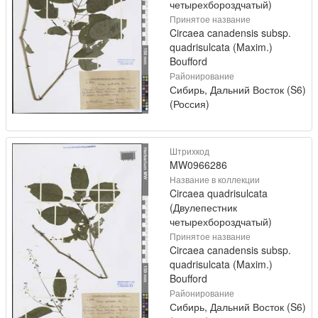
четырехбороздчатый)
Принятое название
Circaea canadensis subsp.
quadrisulcata (Maxim.)
Boufford
Районирование
Сибирь, Дальний Восток (S6)
(Россия)
Штрихкод
MW0966286
Название в коллекции
Circaea quadrisulcata
(Двулепестник
четырехбороздчатый)
Принятое название
Circaea canadensis subsp.
quadrisulcata (Maxim.)
Boufford
Районирование
Сибирь, Дальний Восток (S6)