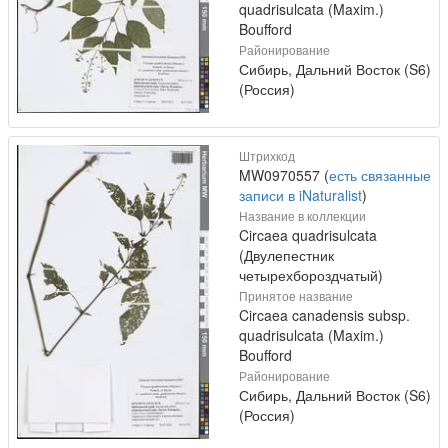
quadrisulcata (Maxim.)
Boufford
Районирование
Сибирь, Дальний Восток (S6)
(Россия)
Штрихкод
MW0970557 (
есть связанные
записи в iNaturalist
)
Название в коллекции
Circaea quadrisulcata
(Двулепестник
четырехбороздчатый)
Принятое название
Circaea canadensis subsp.
quadrisulcata (Maxim.)
Boufford
Районирование
Сибирь, Дальний Восток (S6)
(Россия)