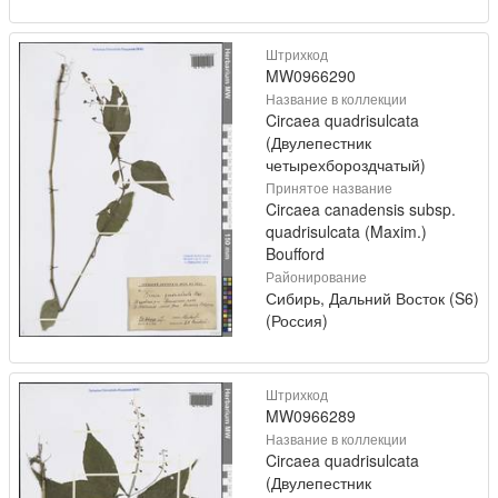
Штрихкод
MW0966290
Название в коллекции
Circaea quadrisulcata
(Двулепестник
четырехбороздчатый)
Принятое название
Circaea canadensis subsp.
quadrisulcata (Maxim.)
Boufford
Районирование
Сибирь, Дальний Восток (S6)
(Россия)
Штрихкод
MW0966289
Название в коллекции
Circaea quadrisulcata
(Двулепестник