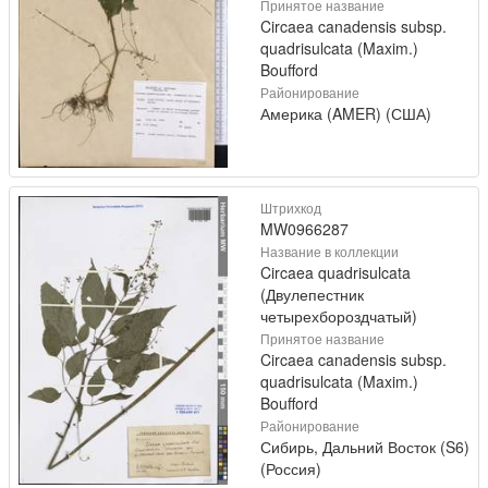
Принятое название
Circaea canadensis subsp.
quadrisulcata (Maxim.)
Boufford
Районирование
Америка (AMER) (США)
Штрихкод
MW0966287
Название в коллекции
Circaea quadrisulcata
(Двулепестник
четырехбороздчатый)
Принятое название
Circaea canadensis subsp.
quadrisulcata (Maxim.)
Boufford
Районирование
Сибирь, Дальний Восток (S6)
(Россия)