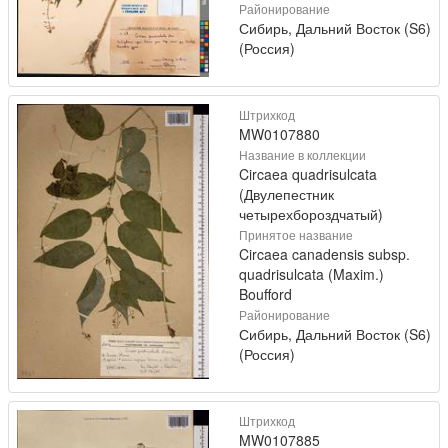
Районирование
Сибирь, Дальний Восток (S6)
(Россия)
Штрихкод
MW0107880
Название в коллекции
Circaea quadrisulcata
(Двулепестник
четырехбороздчатый)
Принятое название
Circaea canadensis subsp.
quadrisulcata (Maxim.)
Boufford
Районирование
Сибирь, Дальний Восток (S6)
(Россия)
Штрихкод
MW0107885