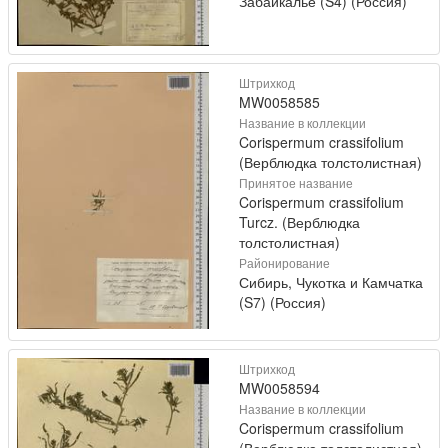
Забайкалье (S4) (Россия)
Штрихкод
MW0058585
Название в коллекции
Corispermum crassifolium
(Верблюдка толстолистная)
Принятое название
Corispermum crassifolium
Turcz. (Верблюдка
толстолистная)
Районирование
Сибирь, Чукотка и Камчатка
(S7) (Россия)
Штрихкод
MW0058594
Название в коллекции
Corispermum crassifolium
(Верблюдка толстолистная)