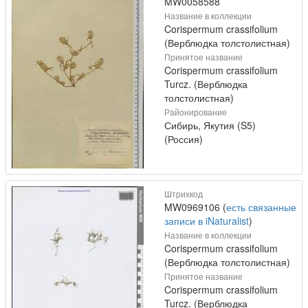
MW0058588
Название в коллекции
Corispermum crassifolium
(Верблюдка толстолистная)
Принятое название
Corispermum crassifolium
Turcz. (Верблюдка
толстолистная)
Районирование
Сибирь, Якутия (S5)
(Россия)
Штрихкод
MW0969106 (
есть связанные
записи в iNaturalist
)
Название в коллекции
Corispermum crassifolium
(Верблюдка толстолистная)
Принятое название
Corispermum crassifolium
Turcz. (Верблюдка