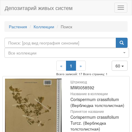
Депозитарий живых систем
Навиг
Растения
Коллекции
Поиск
Все коллекции
«
1
»
60
Всего записей: 17 Всего страниц: 1
Штрихкод
MW0058592
Название в коллекции
Corispermum crassifolium
(Верблюдка толстолистная)
Принятое название
Corispermum crassifolium
Turcz. (Верблюдка
толстолистная)