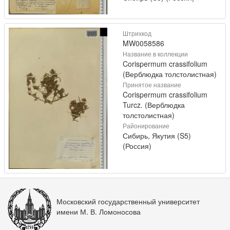
Штрихкод
MW0058586
Название в коллекции
Corispermum crassifolium
(Верблюдка толстолистная)
Принятое название
Corispermum crassifolium
Turcz. (Верблюдка
толстолистная)
Районирование
Сибирь, Якутия (S5)
(Россия)
Московский государственный университет
имени М. В. Ломоносова