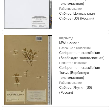
толстолистная)
Районирование
Сибирь, Центральная
Сибирь (S3) (Россия)
Штрихкод
MW0058587
Название в коллекции
Corispermum crassifolium
(Верблюдка толстолистная)
Принятое название
Corispermum crassifolium
Turcz. (Верблюдка
толстолистная)
Районирование
Сибирь, Якутия (S5)
(Россия)