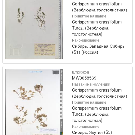
Corispermum crassifolium
(Верблюдка толстолистная)
Принятое название
Corispermum crassifolium
Turcz. (Верблюдка
толстолистная)
Районирование
Сибирь, Западная Сибирь
(S1) (Россия)
Штрихкод
MW0058569
Название в коллекции
Corispermum crassifolium
(Верблюдка толстолистная)
Принятое название
Corispermum crassifolium
Turcz. (Верблюдка
толстолистная)
Районирование
Сибирь, Якутия (S5)