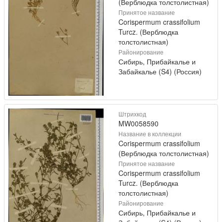
(Верблюдка толстолистная)
Принятое название
Corispermum crassifolium
Turcz. (Верблюдка
толстолистная)
Районирование
Сибирь, Прибайкалье и
Забайкалье (S4) (Россия)
Штрихкод
MW0058590
Название в коллекции
Corispermum crassifolium
(Верблюдка толстолистная)
Принятое название
Corispermum crassifolium
Turcz. (Верблюдка
толстолистная)
Районирование
Сибирь, Прибайкалье и