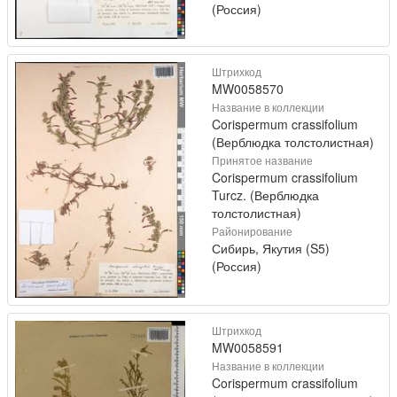
(Россия)
Штрихкод
MW0058570
Название в коллекции
Corispermum crassifolium
(Верблюдка толстолистная)
Принятое название
Corispermum crassifolium
Turcz. (Верблюдка
толстолистная)
Районирование
Сибирь, Якутия (S5)
(Россия)
Штрихкод
MW0058591
Название в коллекции
Corispermum crassifolium