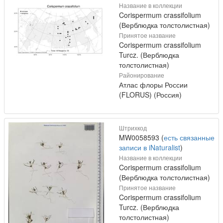
Название в коллекции
Corispermum crassifolium
(Верблюдка толстолистная)
Принятое название
Corispermum crassifolium
Turcz. (Верблюдка
толстолистная)
Районирование
Атлас флоры России
(FLORUS) (Россия)
Штрихкод
MW0058593 (
есть связанные
записи в iNaturalist
)
Название в коллекции
Corispermum crassifolium
(Верблюдка толстолистная)
Принятое название
Corispermum crassifolium
Turcz. (Верблюдка
толстолистная)