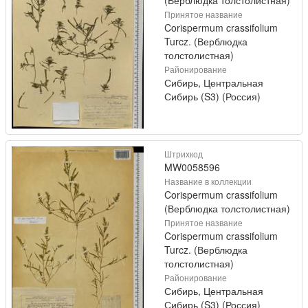
Принятое название
Corispermum crassifolium
Turcz. (Верблюдка
толстолистная)
Районирование
Сибирь, Центральная
Сибирь (S3) (Россия)
Штрихкод
MW0058596
Название в коллекции
Corispermum crassifolium
(Верблюдка толстолистная)
Принятое название
Corispermum crassifolium
Turcz. (Верблюдка
толстолистная)
Районирование
Сибирь, Центральная
Сибирь (S3) (Россия)