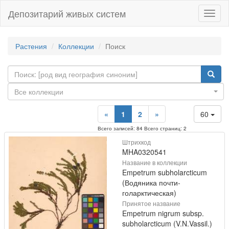
Депозитарий живых систем
Навиг
Растения
Коллекции
Поиск
Все коллекции
«
1
2
»
60
Всего записей: 84 Всего страниц: 2
Штрихкод
MHA0320541
Название в коллекции
Empetrum subholarcticum
(Водяника почти-
голарктическая)
Принятое название
Empetrum nigrum subsp.
subholarcticum (V.N.Vassil.)