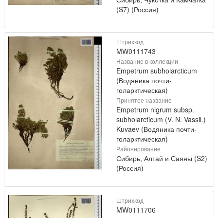
(S7) (Россия)
Штрихкод
MW0111743
Название в коллекции
Empetrum subholarcticum
(Водяника почти-
голарктическая)
Принятое название
Empetrum nigrum subsp.
subholarcticum (V. N. Vassil.)
Kuvaev (Водяника почти-
голарктическая)
Районирование
Сибирь, Алтай и Саяны (S2)
(Россия)
Штрихкод
MW0111706