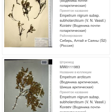
(Водяника почти-
голарктическая)
Принятое название
Empetrum nigrum subsp.
subholarcticum (V. N. Vassil.)
Kuvaev (Водяника почти-
голарктическая)
Районирование
Сибирь, Алтай и Саяны (S2)
(Россия)
Штрихкод
MW0111983
Название в коллекции
Empetrum arcticum
(Водяника арктическая,
Шикша арктическая)
Принятое название
Empetrum nigrum subsp.
subholarcticum (V. N. Vassil.)
Kuvaev (Водяника почти-
голарктическая)