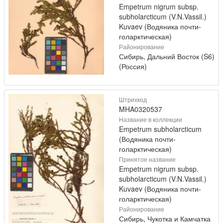
Empetrum nigrum subsp.
subholarcticum (V.N.Vassil.)
Kuvaev (Водяника почти-
голарктическая)
Районирование
Сибирь, Дальний Восток (S6)
(Россия)
Штрихкод
MHA0320537
Название в коллекции
Empetrum subholarcticum
(Водяника почти-
голарктическая)
Принятое название
Empetrum nigrum subsp.
subholarcticum (V.N.Vassil.)
Kuvaev (Водяника почти-
голарктическая)
Районирование
Сибирь, Чукотка и Камчатка