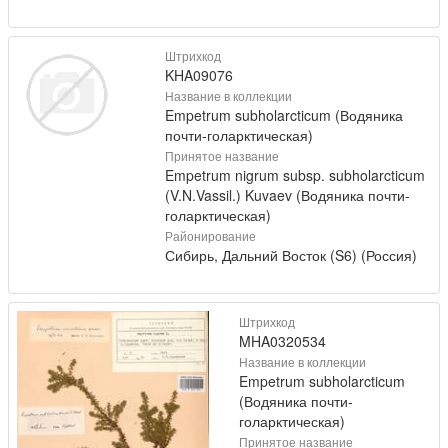
Штрихкод
KHA09076
Название в коллекции
Empetrum subholarcticum (Водяника
почти-голарктическая)
Принятое название
Empetrum nigrum subsp. subholarcticum
(V.N.Vassil.) Kuvaev (Водяника почти-
голарктическая)
Районирование
Сибирь, Дальний Восток (S6) (Россия)
Штрихкод
MHA0320534
Название в коллекции
Empetrum subholarcticum
(Водяника почти-
голарктическая)
Принятое название