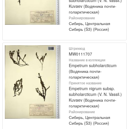
subholarcticum (V. N. Vassil.)
Kuvaev (Водяника почти-
голарктическая)
Районирование
Сибирь, Центральная
Сибирь (S3) (Россия)
Штрихкод
MW0111707
Название в коллекции
Empetrum subholarcticum
(Водяника почти-
голарктическая)
Принятое название
Empetrum nigrum subsp.
subholarcticum (V. N. Vassil.)
Kuvaev (Водяника почти-
голарктическая)
Районирование
Сибирь, Центральная
Сибирь (S3) (Россия)