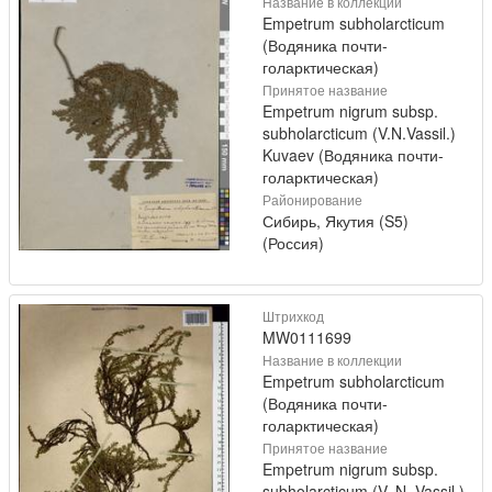
Название в коллекции
Empetrum subholarcticum
(Водяника почти-
голарктическая)
Принятое название
Empetrum nigrum subsp.
subholarcticum (V.N.Vassil.)
Kuvaev (Водяника почти-
голарктическая)
Районирование
Сибирь, Якутия (S5)
(Россия)
Штрихкод
MW0111699
Название в коллекции
Empetrum subholarcticum
(Водяника почти-
голарктическая)
Принятое название
Empetrum nigrum subsp.
subholarcticum (V. N. Vassil.)