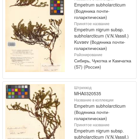
Empetrum subholarcticum
(Водяника почти-
голарктическая)
Принятое название
Empetrum nigrum subsp.
subholarcticum (V.N.Vassil.)
Kuvaev (Водяника почти-
голарктическая)
Районирование
Сибирь, Чукотка и Камчатка
(S7) (Россия)
Штрихкод
MHA0320535
Название в коллекции
Empetrum subholarcticum
(Водяника почти-
голарктическая)
Принятое название
Empetrum nigrum subsp.
subholarcticum (V.N.Vassil.)