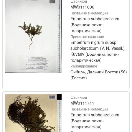
Штрихкод
MW0111696
Название в коллекции
Empetrum subholarcticum
(Водяника почти-
голарктическая)
Принятое название
Empetrum nigrum subsp.
subholarcticum (V. N. Vassil.)
Kuvaev (Водяника почти-
голарктическая)
Районирование
Сибирь, Дальний Восток (S6)
(Россия)
Штрихкод
MW0111741
Название в коллекции
Empetrum subholarcticum
(Водяника почти-
голарктическая)