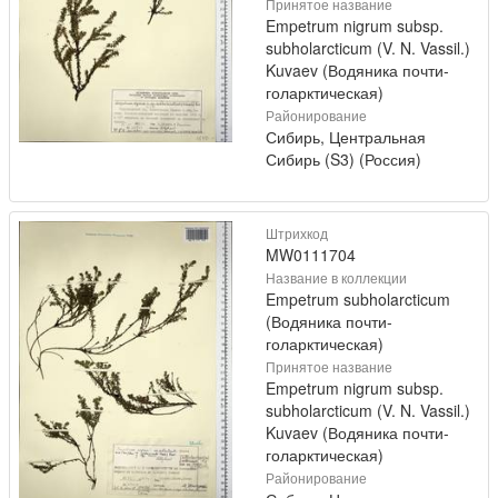
Принятое название
Empetrum nigrum subsp.
subholarcticum (V. N. Vassil.)
Kuvaev (Водяника почти-
голарктическая)
Районирование
Сибирь, Центральная
Сибирь (S3) (Россия)
Штрихкод
MW0111704
Название в коллекции
Empetrum subholarcticum
(Водяника почти-
голарктическая)
Принятое название
Empetrum nigrum subsp.
subholarcticum (V. N. Vassil.)
Kuvaev (Водяника почти-
голарктическая)
Районирование