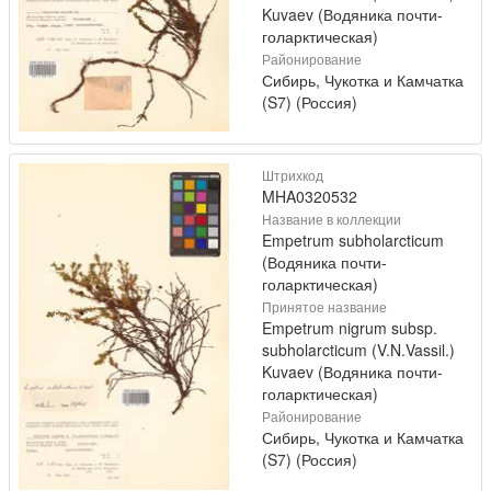
Kuvaev (Водяника почти-
голарктическая)
Районирование
Сибирь, Чукотка и Камчатка
(S7) (Россия)
Штрихкод
MHA0320532
Название в коллекции
Empetrum subholarcticum
(Водяника почти-
голарктическая)
Принятое название
Empetrum nigrum subsp.
subholarcticum (V.N.Vassil.)
Kuvaev (Водяника почти-
голарктическая)
Районирование
Сибирь, Чукотка и Камчатка
(S7) (Россия)