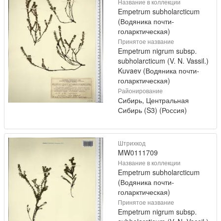
Название в коллекции
Empetrum subholarcticum
(Водяника почти-
голарктическая)
Принятое название
Empetrum nigrum subsp.
subholarcticum (V. N. Vassil.)
Kuvaev (Водяника почти-
голарктическая)
Районирование
Сибирь, Центральная
Сибирь (S3) (Россия)
Штрихкод
MW0111709
Название в коллекции
Empetrum subholarcticum
(Водяника почти-
голарктическая)
Принятое название
Empetrum nigrum subsp.