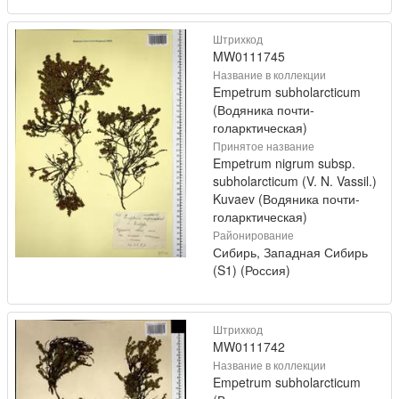
Штрихкод
MW0111745
Название в коллекции
Empetrum subholarcticum
(Водяника почти-
голарктическая)
Принятое название
Empetrum nigrum subsp.
subholarcticum (V. N. Vassil.)
Kuvaev (Водяника почти-
голарктическая)
Районирование
Сибирь, Западная Сибирь
(S1) (Россия)
Штрихкод
MW0111742
Название в коллекции
Empetrum subholarcticum