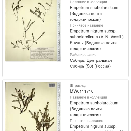
Название в коллекции
Empetrum subholarcticum
(Водяника почти-
голарктическая)
Принятое название
Empetrum nigrum subsp.
subholarcticum (V. N. Vassil.)
Kuvaev (Водяника почти-
голарктическая)
Районирование
Сибирь, Центральная
Сибирь (S3) (Россия)
Штрихкод
MW0111710
Название в коллекции
Empetrum subholarcticum
(Водяника почти-
голарктическая)
Принятое название
Empetrum nigrum subsp.