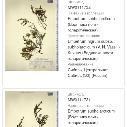
Штрихкод
MW0111732
Название в коллекции
Empetrum subholarcticum
(Водяника почти-
голарктическая)
Принятое название
Empetrum nigrum subsp.
subholarcticum (V. N. Vassil.)
Kuvaev (Водяника почти-
голарктическая)
Районирование
Сибирь, Центральная
Сибирь (S3) (Россия)
Штрихкод
MW0111731
Название в коллекции
Empetrum subholarcticum
(Водяника почти-
голарктическая)