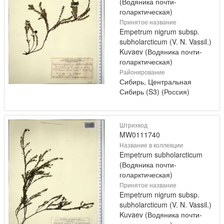
(Водяника почти-
голарктическая)
Принятое название
Empetrum nigrum subsp.
subholarcticum (V. N. Vassil.)
Kuvaev (Водяника почти-
голарктическая)
Районирование
Сибирь, Центральная
Сибирь (S3) (Россия)
Штрихкод
MW0111740
Название в коллекции
Empetrum subholarcticum
(Водяника почти-
голарктическая)
Принятое название
Empetrum nigrum subsp.
subholarcticum (V. N. Vassil.)
Kuvaev (Водяника почти-