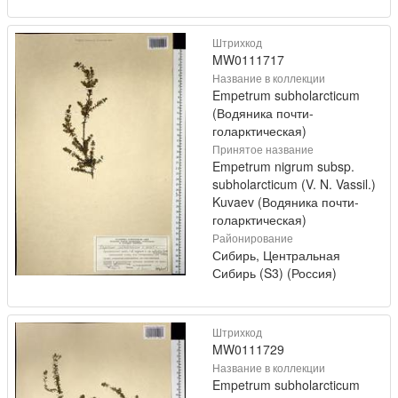
Штрихкод
MW0111717
Название в коллекции
Empetrum subholarcticum
(Водяника почти-
голарктическая)
Принятое название
Empetrum nigrum subsp.
subholarcticum (V. N. Vassil.)
Kuvaev (Водяника почти-
голарктическая)
Районирование
Сибирь, Центральная
Сибирь (S3) (Россия)
Штрихкод
MW0111729
Название в коллекции
Empetrum subholarcticum