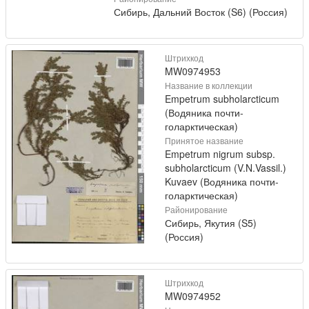
Сибирь, Дальний Восток (S6) (Россия)
Штрихкод
MW0974953
Название в коллекции
Empetrum subholarcticum
(Водяника почти-
голарктическая)
Принятое название
Empetrum nigrum subsp.
subholarcticum (V.N.Vassil.)
Kuvaev (Водяника почти-
голарктическая)
Районирование
Сибирь, Якутия (S5)
(Россия)
Штрихкод
MW0974952