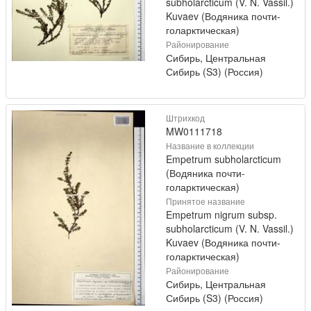
subholarcticum (V. N. Vassil.)
Kuvaev (Водяника почти-
голарктическая)
Районирование
Сибирь, Центральная
Сибирь (S3) (Россия)
Штрихкод
MW0111718
Название в коллекции
Empetrum subholarcticum
(Водяника почти-
голарктическая)
Принятое название
Empetrum nigrum subsp.
subholarcticum (V. N. Vassil.)
Kuvaev (Водяника почти-
голарктическая)
Районирование
Сибирь, Центральная
Сибирь (S3) (Россия)