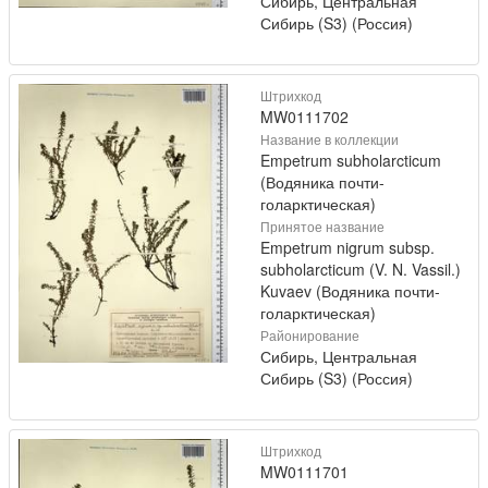
Сибирь, Центральная
Сибирь (S3) (Россия)
Штрихкод
MW0111702
Название в коллекции
Empetrum subholarcticum
(Водяника почти-
голарктическая)
Принятое название
Empetrum nigrum subsp.
subholarcticum (V. N. Vassil.)
Kuvaev (Водяника почти-
голарктическая)
Районирование
Сибирь, Центральная
Сибирь (S3) (Россия)
Штрихкод
MW0111701