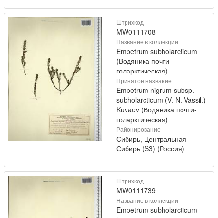
Штрихкод
MW0111708
Название в коллекции
Empetrum subholarcticum
(Водяника почти-
голарктическая)
Принятое название
Empetrum nigrum subsp.
subholarcticum (V. N. Vassil.)
Kuvaev (Водяника почти-
голарктическая)
Районирование
Сибирь, Центральная
Сибирь (S3) (Россия)
Штрихкод
MW0111739
Название в коллекции
Empetrum subholarcticum