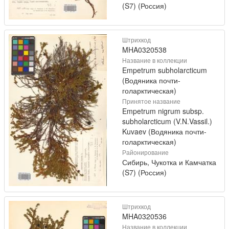
(S7) (Россия)
Штрихкод
MHA0320538
Название в коллекции
Empetrum subholarcticum
(Водяника почти-
голарктическая)
Принятое название
Empetrum nigrum subsp.
subholarcticum (V.N.Vassil.)
Kuvaev (Водяника почти-
голарктическая)
Районирование
Сибирь, Чукотка и Камчатка
(S7) (Россия)
Штрихкод
MHA0320536
Название в коллекции