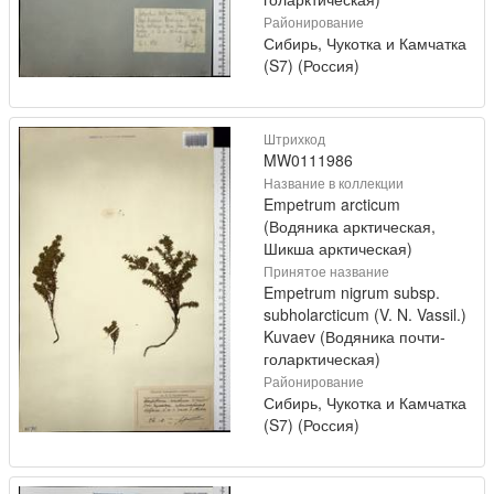
Районирование
Сибирь, Чукотка и Камчатка
(S7) (Россия)
Штрихкод
MW0111986
Название в коллекции
Empetrum arcticum
(Водяника арктическая,
Шикша арктическая)
Принятое название
Empetrum nigrum subsp.
subholarcticum (V. N. Vassil.)
Kuvaev (Водяника почти-
голарктическая)
Районирование
Сибирь, Чукотка и Камчатка
(S7) (Россия)