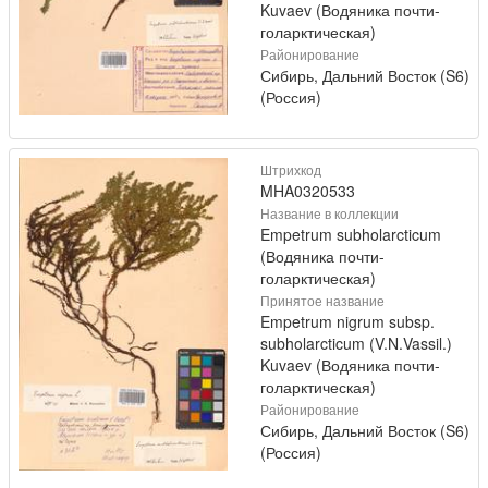
Kuvaev (Водяника почти-
голарктическая)
Районирование
Сибирь, Дальний Восток (S6)
(Россия)
Штрихкод
MHA0320533
Название в коллекции
Empetrum subholarcticum
(Водяника почти-
голарктическая)
Принятое название
Empetrum nigrum subsp.
subholarcticum (V.N.Vassil.)
Kuvaev (Водяника почти-
голарктическая)
Районирование
Сибирь, Дальний Восток (S6)
(Россия)