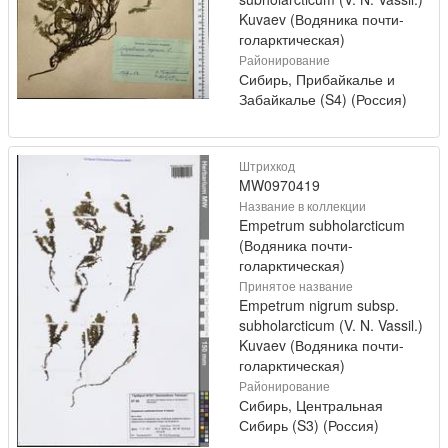
Kuvaev (Водяника почти-
голарктическая)
Районирование
Сибирь, Прибайкалье и
Забайкалье (S4) (Россия)
Штрихкод
MW0970419
Название в коллекции
Empetrum subholarcticum
(Водяника почти-
голарктическая)
Принятое название
Empetrum nigrum subsp.
subholarcticum (V. N. Vassil.)
Kuvaev (Водяника почти-
голарктическая)
Районирование
Сибирь, Центральная
Сибирь (S3) (Россия)