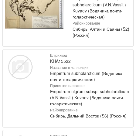
subholarcticum (V.N.Vassil.)
Kuvaev (Водяника почти-
голарктическая)
Районирование
Сибирь, Алтай и Саяны (S2)
(Россия)
Штрихкод
KHA15522
Название в коллекции
Empetrum subholarcticum (Водяника
почти-голарктическая)
Принятое название
Empetrum nigrum subsp. subholarcticum
(V.N.Vassil.) Kuvaev (Водяника почти-
голарктическая)
Районирование
Сибирь, Дальний Восток (S6) (Россия)
Штрихкод