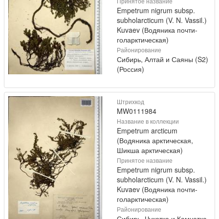
Принятое название
Empetrum nigrum subsp.
subholarcticum (V. N. Vassil.)
Kuvaev (Водяника почти-
голарктическая)
Районирование
Сибирь, Алтай и Саяны (S2)
(Россия)
Штрихкод
MW0111984
Название в коллекции
Empetrum arcticum
(Водяника арктическая,
Шикша арктическая)
Принятое название
Empetrum nigrum subsp.
subholarcticum (V. N. Vassil.)
Kuvaev (Водяника почти-
голарктическая)
Районирование
Сибирь, Чукотка и Камчатка