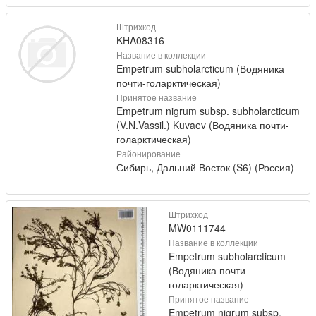
Штрихкод
KHA08316
Название в коллекции
Empetrum subholarcticum (Водяника
почти-голарктическая)
Принятое название
Empetrum nigrum subsp. subholarcticum
(V.N.Vassil.) Kuvaev (Водяника почти-
голарктическая)
Районирование
Сибирь, Дальний Восток (S6) (Россия)
Штрихкод
MW0111744
Название в коллекции
Empetrum subholarcticum
(Водяника почти-
голарктическая)
Принятое название
Empetrum nigrum subsp.