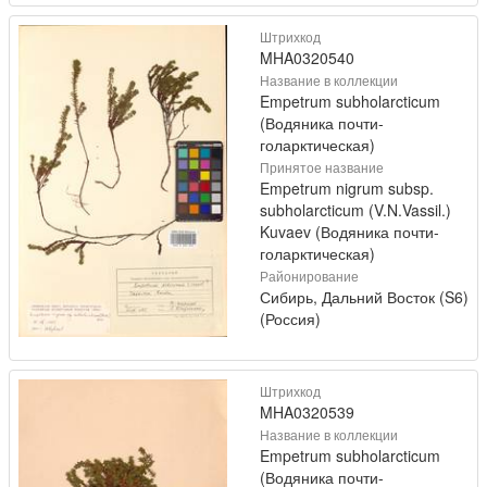
Штрихкод
MHA0320540
Название в коллекции
Empetrum subholarcticum
(Водяника почти-
голарктическая)
Принятое название
Empetrum nigrum subsp.
subholarcticum (V.N.Vassil.)
Kuvaev (Водяника почти-
голарктическая)
Районирование
Сибирь, Дальний Восток (S6)
(Россия)
Штрихкод
MHA0320539
Название в коллекции
Empetrum subholarcticum
(Водяника почти-