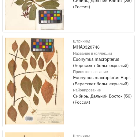
Сибирь, Дальний Восток (S6)
(Россия)
Штрихкод
MHA0320746
Название в коллекции
Euonymus macropterus
(Бересклет большекрылый)
Принятое название
Euonymus macropterus Rupr.
(Бересклет большекрылый)
Районирование
Сибирь, Дальний Восток (S6)
(Россия)
Штрихкод