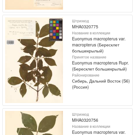
Штрихкод
MHA0320775
Название в коллекции
Euonymus macropterus var.
macropterus (Бересклет
большекрылый)
Принятое название
Euonymus macropterus Rupr.
(Бересклет большекрылый)
Районирование
Сибирь, Дальний Восток (S6)
(Россия)
Штрихкод
MHA0320756
Название в коллекции
Euonymus macropterus var.