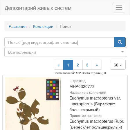
Депозитарий живых систем
Навиг
Растения
Коллекции
Поиск
Все коллекции
«
1
2
3
»
60
Всего записей: 122 Всего страниц: 3
Штрихкод
MHA0320773
Название в коллекции
Euonymus macropterus var.
macropterus (Бересклет
большекрылый)
Принятое название
Euonymus macropterus Rupr.
(Бересклет большекрылый)