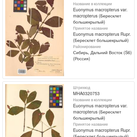
Название в коллекции
Euonymus macropterus var.
macropterus (Бересклет
большекрылый)
Принятое название
Euonymus macropterus Rupr.
(Бересклет большекрылый)
Районирование
Сибирь, Дальний Восток (S6)
(Россия)
Штрихкод
MHA0320753
Название в коллекции
Euonymus macropterus var.
macropterus (Бересклет
большекрылый)
Принятое название
Euonymus macropterus Rupr.
(Бересклет большекрылый)