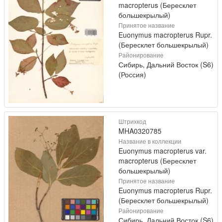
macropterus (Бересклет
большекрылый)
Принятое название
Euonymus macropterus Rupr.
(Бересклет большекрылый)
Районирование
Сибирь, Дальний Восток (S6)
(Россия)
Штрихкод
MHA0320785
Название в коллекции
Euonymus macropterus var.
macropterus (Бересклет
большекрылый)
Принятое название
Euonymus macropterus Rupr.
(Бересклет большекрылый)
Районирование
Сибирь, Дальний Восток (S6)