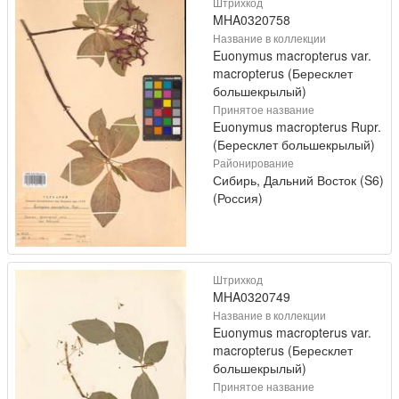
Штрихкод
MHA0320758
Название в коллекции
Euonymus macropterus var.
macropterus (Бересклет
большекрылый)
Принятое название
Euonymus macropterus Rupr.
(Бересклет большекрылый)
Районирование
Сибирь, Дальний Восток (S6)
(Россия)
Штрихкод
MHA0320749
Название в коллекции
Euonymus macropterus var.
macropterus (Бересклет
большекрылый)
Принятое название