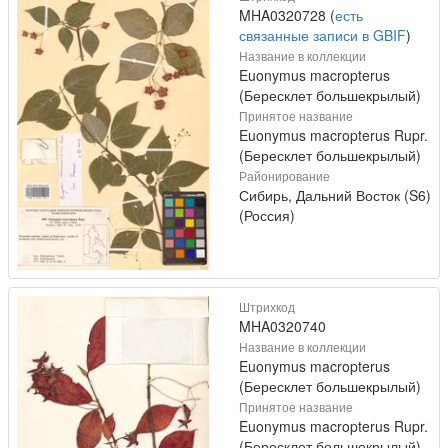
MHA0320728 (
есть
связанные записи в GBIF
)
Название в коллекции
Euonymus macropterus
(Бересклет большекрылый)
Принятое название
Euonymus macropterus Rupr.
(Бересклет большекрылый)
Районирование
Сибирь, Дальний Восток (S6)
(Россия)
Штрихкод
MHA0320740
Название в коллекции
Euonymus macropterus
(Бересклет большекрылый)
Принятое название
Euonymus macropterus Rupr.
(Бересклет большекрылый)