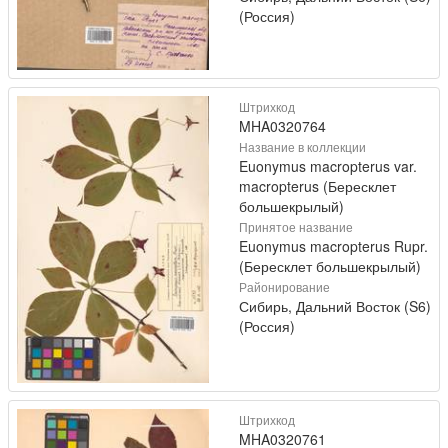
(Россия)
Штрихкод
MHA0320764
Название в коллекции
Euonymus macropterus var.
macropterus (Бересклет
большекрылый)
Принятое название
Euonymus macropterus Rupr.
(Бересклет большекрылый)
Районирование
Сибирь, Дальний Восток (S6)
(Россия)
Штрихкод
MHA0320761