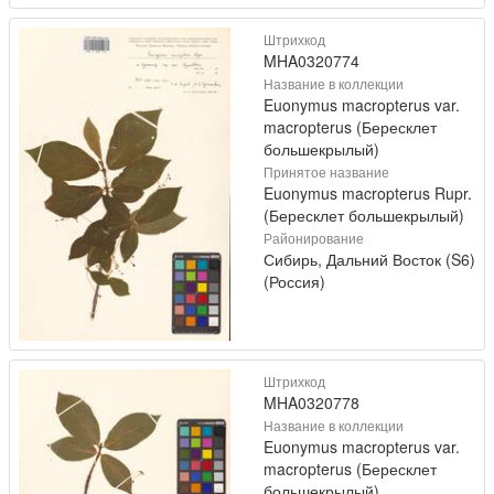
Штрихкод
MHA0320774
Название в коллекции
Euonymus macropterus var.
macropterus (Бересклет
большекрылый)
Принятое название
Euonymus macropterus Rupr.
(Бересклет большекрылый)
Районирование
Сибирь, Дальний Восток (S6)
(Россия)
Штрихкод
MHA0320778
Название в коллекции
Euonymus macropterus var.
macropterus (Бересклет
большекрылый)