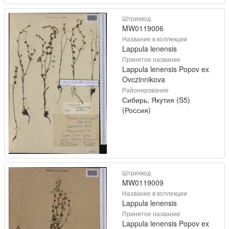
Штрихкод
MW0119006
Название в коллекции
Lappula lenensis
Принятое название
Lappula lenensis Popov ex
Ovczinnikova
Районирование
Сибирь, Якутия (S5)
(Россия)
Штрихкод
MW0119009
Название в коллекции
Lappula lenensis
Принятое название
Lappula lenensis Popov ex