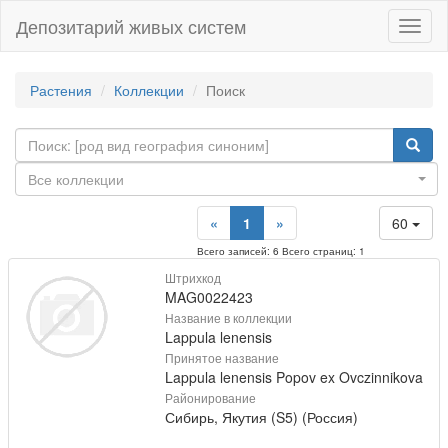
Депозитарий живых систем
Навиг
Растения
Коллекции
Поиск
Все коллекции
«
1
»
60
Всего записей: 6 Всего страниц: 1
Штрихкод
MAG0022423
Название в коллекции
Lappula lenensis
Принятое название
Lappula lenensis Popov ex Ovczinnikova
Районирование
Сибирь, Якутия (S5) (Россия)