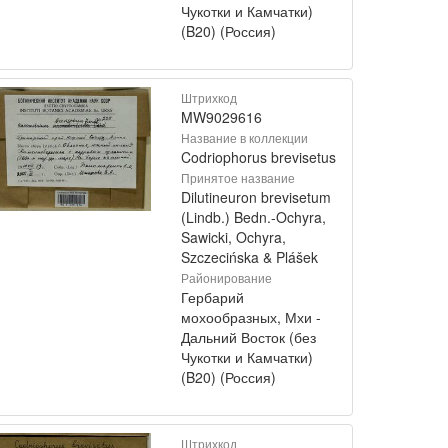
Чукотки и Камчатки)
(B20) (Россия)
Штрихкод
MW9029616
Название в коллекции
Codriophorus brevisetus
Принятое название
Dilutineuron brevisetum
(Lindb.) Bedn.-Ochyra,
Sawicki, Ochyra,
Szczecińska & Plášek
Районирование
Гербарий
мохообразных, Мхи -
Дальний Восток (без
Чукотки и Камчатки)
(B20) (Россия)
Штрихкод