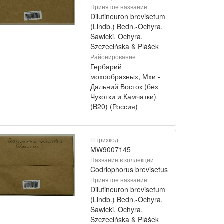
Принятое название
Dilutineuron brevisetum
(Lindb.) Bedn.-Ochyra,
Sawicki, Ochyra,
Szczecińska & Plášek
Районирование
Гербарий
мохообразных, Мхи -
Дальний Восток (без
Чукотки и Камчатки)
(B20) (Россия)
Штрихкод
MW9007145
Название в коллекции
Codriophorus brevisetus
Принятое название
Dilutineuron brevisetum
(Lindb.) Bedn.-Ochyra,
Sawicki, Ochyra,
Szczecińska & Plášek