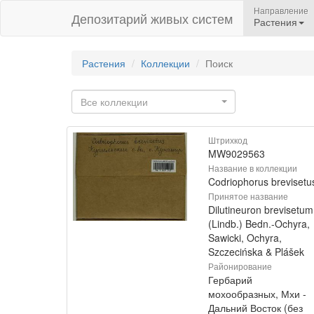
Направление
Депозитарий живых систем
Растения
Растения
Коллекции
Поиск
Все коллекции
Штрихкод
MW9029563
Название в коллекции
Codriophorus brevisetu
Принятое название
Dilutineuron brevisetum
(Lindb.) Bedn.-Ochyra,
Sawicki, Ochyra,
Szczecińska & Plášek
Районирование
Гербарий
мохообразных, Мхи -
Дальний Восток (без