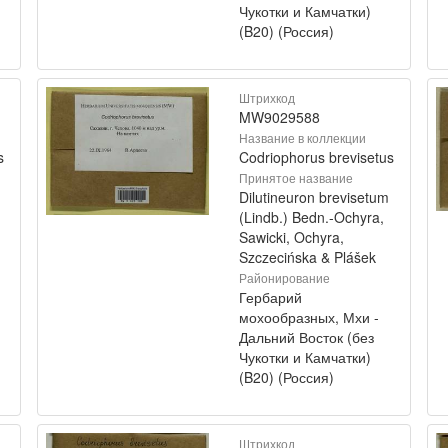
Чукотки и Камчатки)
(B20) (Россия)
Штрихкод
MW9029588
Название в коллекции
s
Codriophorus brevisetus
Принятое название
Dilutineuron brevisetum
(Lindb.) Bedn.-Ochyra,
Sawicki, Ochyra,
Szczecińska & Plášek
Районирование
Гербарий
мохообразных, Мхи -
Дальний Восток (без
Чукотки и Камчатки)
(B20) (Россия)
Штрихкод