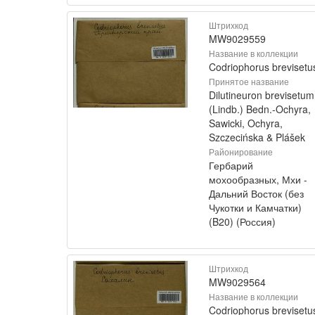
Штрихкод
MW9029559
Название в коллекции
Codriophorus brevisetu
Принятое название
Dilutineuron brevisetum
(Lindb.) Bedn.-Ochyra,
Sawicki, Ochyra,
Szczecińska & Plášek
Районирование
Гербарий
мохообразных, Мхи -
Дальний Восток (без
Чукотки и Камчатки)
(B20) (Россия)
Штрихкод
MW9029564
Название в коллекции
Codriophorus brevisetu