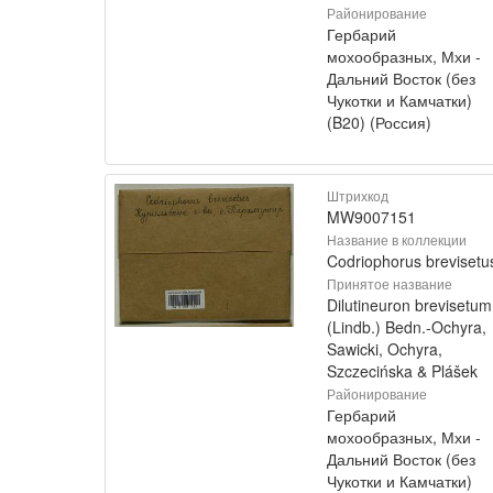
Районирование
Гербарий
мохообразных, Мхи -
Дальний Восток (без
Чукотки и Камчатки)
(B20) (Россия)
Штрихкод
MW9007151
Название в коллекции
Codriophorus brevisetu
Принятое название
Dilutineuron brevisetum
(Lindb.) Bedn.-Ochyra,
Sawicki, Ochyra,
Szczecińska & Plášek
Районирование
Гербарий
мохообразных, Мхи -
Дальний Восток (без
Чукотки и Камчатки)