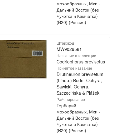
мохообразных, Мхи -
Дальний Восток (без
Чукотки и Камчатки)
(B20) (Россия)
Штрихкод
MW9029561
Название в коллекции
Codriophorus brevisetus
Принятое название
Dilutineuron brevisetum
(Lindb.) Bedn.-Ochyra,
Sawicki, Ochyra,
Szczecińska & Plášek
Районирование
Гербарий
мохообразных, Мхи -
Дальний Восток (без
Чукотки и Камчатки)
(B20) (Россия)