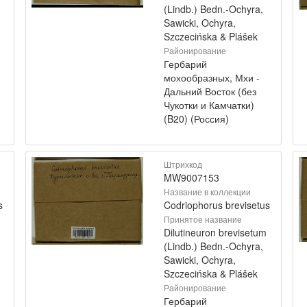
(Lindb.) Bedn.-Ochyra,
Sawicki, Ochyra,
Szczecińska & Plášek
Районирование
Гербарий
мохообразных, Мхи -
Дальний Восток (без
Чукотки и Камчатки)
(B20) (Россия)
Штрихкод
MW9007153
Название в коллекции
s
Codriophorus brevisetus
Принятое название
Dilutineuron brevisetum
(Lindb.) Bedn.-Ochyra,
Sawicki, Ochyra,
Szczecińska & Plášek
Районирование
Гербарий