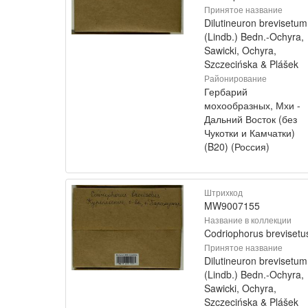
Принятое название
Dilutineuron brevisetum
(Lindb.) Bedn.-Ochyra,
Sawicki, Ochyra,
Szczecińska & Plášek
Районирование
Гербарий
мохообразных, Мхи -
Дальний Восток (без
Чукотки и Камчатки)
(B20) (Россия)
Штрихкод
MW9007155
Название в коллекции
Codriophorus brevisetu
Принятое название
Dilutineuron brevisetum
(Lindb.) Bedn.-Ochyra,
Sawicki, Ochyra,
Szczecińska & Plášek