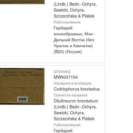
(Lindb.) Bedn.-Ochyra,
Sawicki, Ochyra,
Szczecińska & Plášek
Районирование
Гербарий
мохообразных, Мхи -
Дальний Восток (без
Чукотки и Камчатки)
(B20) (Россия)
Штрихкод
MW9007154
Название в коллекции
Codriophorus brevisetus
Принятое название
Dilutineuron brevisetum
(Lindb.) Bedn.-Ochyra,
Sawicki, Ochyra,
Szczecińska & Plášek
Районирование
Гербарий