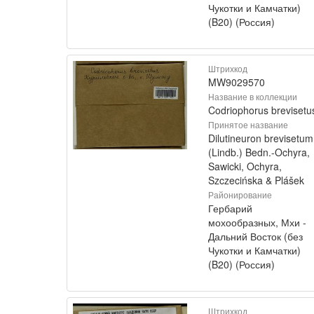
Чукотки и Камчатки)
(B20) (Россия)
Штрихкод
MW9029570
Название в коллекции
Codriophorus brevisetu
Принятое название
Dilutineuron brevisetum
(Lindb.) Bedn.-Ochyra,
Sawicki, Ochyra,
Szczecińska & Plášek
Районирование
Гербарий
мохообразных, Мхи -
Дальний Восток (без
Чукотки и Камчатки)
(B20) (Россия)
Штрихкод