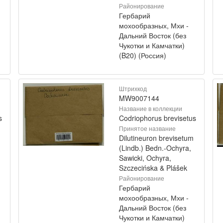
Районирование
Гербарий
мохообразных, Мхи -
Дальний Восток (без
Чукотки и Камчатки)
(B20) (Россия)
Штрихкод
MW9007144
Название в коллекции
s
Codriophorus brevisetus
Принятое название
Dilutineuron brevisetum
(Lindb.) Bedn.-Ochyra,
Sawicki, Ochyra,
Szczecińska & Plášek
Районирование
Гербарий
мохообразных, Мхи -
Дальний Восток (без
Чукотки и Камчатки)