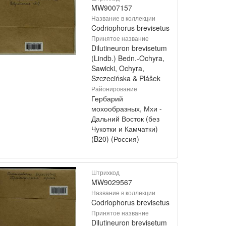
MW9007157
Название в коллекции
Codriophorus brevisetus
Принятое название
Dilutineuron brevisetum
(Lindb.) Bedn.-Ochyra,
Sawicki, Ochyra,
Szczecińska & Plášek
Районирование
Гербарий
мохообразных, Мхи -
Дальний Восток (без
Чукотки и Камчатки)
(B20) (Россия)
Штрихкод
MW9029567
Название в коллекции
Codriophorus brevisetus
Принятое название
Dilutineuron brevisetum