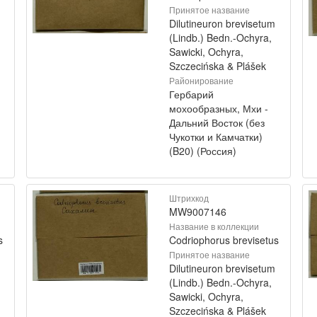
Принятое название
Dilutineuron brevisetum
(Lindb.) Bedn.-Ochyra,
Sawicki, Ochyra,
Szczecińska & Plášek
Районирование
Гербарий
мохообразных, Мхи -
Дальний Восток (без
Чукотки и Камчатки)
(B20) (Россия)
Штрихкод
MW9007146
Название в коллекции
s
Codriophorus brevisetus
Принятое название
Dilutineuron brevisetum
(Lindb.) Bedn.-Ochyra,
Sawicki, Ochyra,
Szczecińska & Plášek