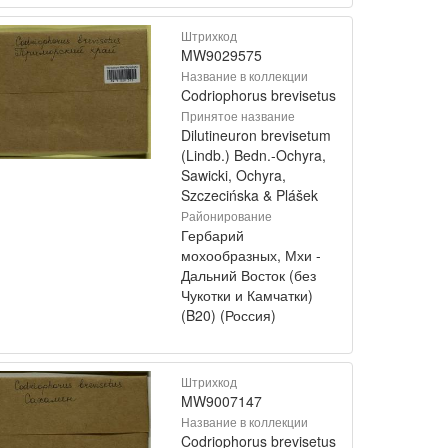
Штрихкод
MW9029575
Название в коллекции
Codriophorus brevisetus
Принятое название
Dilutineuron brevisetum
(Lindb.) Bedn.-Ochyra,
Sawicki, Ochyra,
Szczecińska & Plášek
Районирование
Гербарий
мохообразных, Мхи -
Дальний Восток (без
Чукотки и Камчатки)
(B20) (Россия)
Штрихкод
MW9007147
Название в коллекции
Codriophorus brevisetus