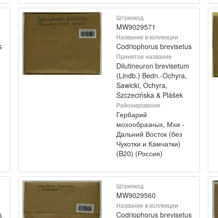
Штрихкод
MW9029571
Название в коллекции
s
Codriophorus brevisetus
Принятое название
Dilutineuron brevisetum
(Lindb.) Bedn.-Ochyra,
Sawicki, Ochyra,
Szczecińska & Plášek
Районирование
Гербарий
мохообразных, Мхи -
Дальний Восток (без
Чукотки и Камчатки)
(B20) (Россия)
Штрихкод
MW9029560
Название в коллекции
s
Codriophorus brevisetus