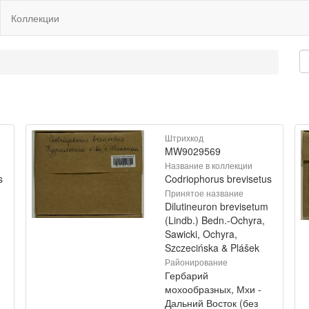
Коллекции
Штрихкод
MW9029569
Название в коллекции
s
Codriophorus brevisetus
Принятое название
Dilutineuron brevisetum
(Lindb.) Bedn.-Ochyra,
Sawicki, Ochyra,
Szczecińska & Plášek
Районирование
Гербарий
мохообразных, Мхи -
Дальний Восток (без