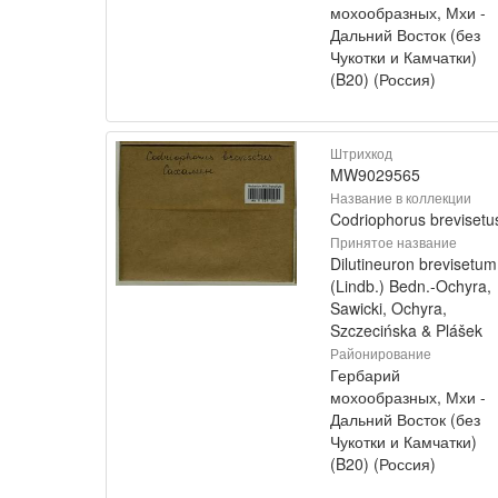
мохообразных, Мхи -
Дальний Восток (без
Чукотки и Камчатки)
(B20) (Россия)
Штрихкод
MW9029565
Название в коллекции
Codriophorus brevisetu
Принятое название
Dilutineuron brevisetum
(Lindb.) Bedn.-Ochyra,
Sawicki, Ochyra,
Szczecińska & Plášek
Районирование
Гербарий
мохообразных, Мхи -
Дальний Восток (без
Чукотки и Камчатки)
(B20) (Россия)