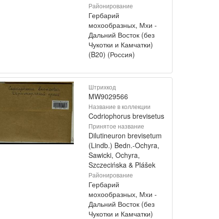
Районирование
Гербарий
мохообразных, Мхи -
Дальний Восток (без
Чукотки и Камчатки)
(B20) (Россия)
Штрихкод
MW9029566
Название в коллекции
Codriophorus brevisetus
Принятое название
Dilutineuron brevisetum
(Lindb.) Bedn.-Ochyra,
Sawicki, Ochyra,
Szczecińska & Plášek
Районирование
Гербарий
мохообразных, Мхи -
Дальний Восток (без
Чукотки и Камчатки)