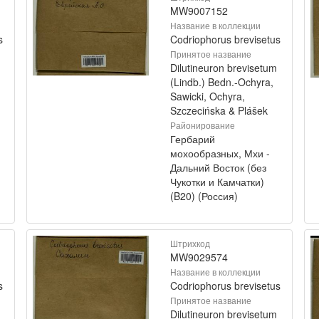
MW9007152
Название в коллекции
s
Codriophorus brevisetus
Принятое название
Dilutineuron brevisetum
(Lindb.) Bedn.-Ochyra,
Sawicki, Ochyra,
Szczecińska & Plášek
Районирование
Гербарий
мохообразных, Мхи -
Дальний Восток (без
Чукотки и Камчатки)
(B20) (Россия)
Штрихкод
MW9029574
Название в коллекции
s
Codriophorus brevisetus
Принятое название
Dilutineuron brevisetum