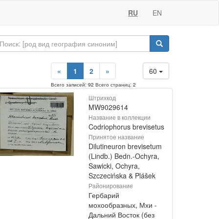
RU
EN
«
1
2
»
60
Всего записей: 92 Всего страниц: 2
Штрихкод
MW9029614
Название в коллекции
Codriophorus brevisetus
Принятое название
Dilutineuron brevisetum
(Lindb.) Bedn.-Ochyra,
Sawicki, Ochyra,
Szczecińska & Plášek
Районирование
Гербарий
мохообразных, Мхи -
Дальний Восток (без