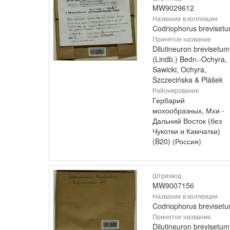
MW9029612
Название в коллекции
Codriophorus brevisetu
Принятое название
Dilutineuron brevisetum
(Lindb.) Bedn.-Ochyra,
Sawicki, Ochyra,
Szczecińska & Plášek
Районирование
Гербарий
мохообразных, Мхи -
Дальний Восток (без
Чукотки и Камчатки)
(B20) (Россия)
Штрихкод
MW9007156
Название в коллекции
Codriophorus brevisetu
Принятое название
Dilutineuron brevisetum