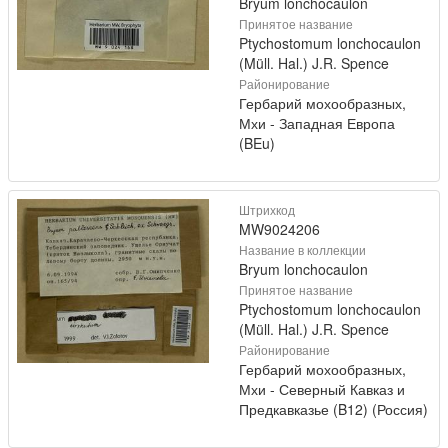
Bryum lonchocaulon
Принятое название
Ptychostomum lonchocaulon
(Müll. Hal.) J.R. Spence
Районирование
Гербарий мохообразных,
Мхи - Западная Европа
(BEu)
Штрихкод
MW9024206
Название в коллекции
Bryum lonchocaulon
Принятое название
Ptychostomum lonchocaulon
(Müll. Hal.) J.R. Spence
Районирование
Гербарий мохообразных,
Мхи - Северный Кавказ и
Предкавказье (B12) (Россия)