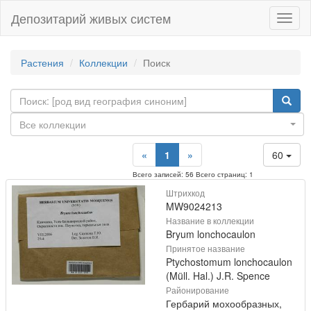
Депозитарий живых систем
Навиг
Растения
Коллекции
Поиск
Все коллекции
«
1
»
60
Всего записей: 56 Всего страниц: 1
Штрихкод
MW9024213
Название в коллекции
Bryum lonchocaulon
Принятое название
Ptychostomum lonchocaulon
(Müll. Hal.) J.R. Spence
Районирование
Гербарий мохообразных,