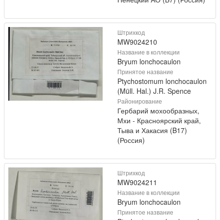
Штрихкод
MW9024210
Название в коллекции
Bryum lonchocaulon
Принятое название
Ptychostomum lonchocaulon
(Müll. Hal.) J.R. Spence
Районирование
Гербарий мохообразных,
Мхи - Красноярский край,
Тыва и Хакасия (B17)
(Россия)
Штрихкод
MW9024211
Название в коллекции
Bryum lonchocaulon
Принятое название