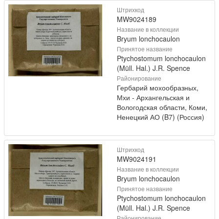
Штрихкод
MW9024189
Название в коллекции
Bryum lonchocaulon
Принятое название
Ptychostomum lonchocaulon
(Müll. Hal.) J.R. Spence
Районирование
Гербарий мохообразных,
Мхи - Архангельская и
Вологодская области, Коми,
Ненецкий АО (B7) (Россия)
Штрихкод
MW9024191
Название в коллекции
Bryum lonchocaulon
Принятое название
Ptychostomum lonchocaulon
(Müll. Hal.) J.R. Spence
Районирование