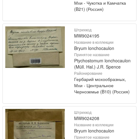
Мхи - Чукотка и Камчатка
(B21) (Россия)
Штрихкод
MW9024195
Название в коллекции
Bryum lonchocaulon
Принятое название
Ptychostomum lonchocaulon
(Müll. Hal.) J.R. Spence
Районирование
Гербарий мохообразных,
Мхи - Центральное
Черноземье (B10) (Россия)
Штрихкод
MW9024208
Название в коллекции
Bryum lonchocaulon
Принятое название