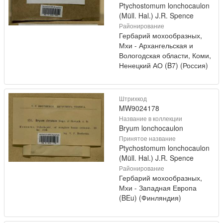
Ptychostomum lonchocaulon
(Müll. Hal.) J.R. Spence
Районирование
Гербарий мохообразных,
Мхи - Архангельская и
Вологодская области, Коми,
Ненецкий АО (B7) (Россия)
Штрихкод
MW9024178
Название в коллекции
Bryum lonchocaulon
Принятое название
Ptychostomum lonchocaulon
(Müll. Hal.) J.R. Spence
Районирование
Гербарий мохообразных,
Мхи - Западная Европа
(BEu) (Финляндия)