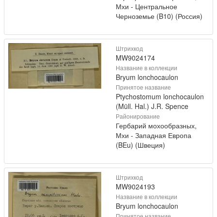
Мхи - Центральное
Черноземье (B10) (Россия)
Штрихкод
MW9024174
Название в коллекции
Bryum lonchocaulon
Принятое название
Ptychostomum lonchocaulon
(Müll. Hal.) J.R. Spence
Районирование
Гербарий мохообразных,
Мхи - Западная Европа
(BEu) (Швеция)
Штрихкод
MW9024193
Название в коллекции
Bryum lonchocaulon
Принятое название