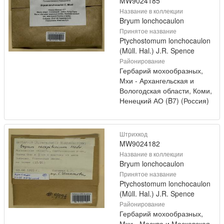
MW9024185
Название в коллекции
Bryum lonchocaulon
Принятое название
Ptychostomum lonchocaulon
(Müll. Hal.) J.R. Spence
Районирование
Гербарий мохообразных,
Мхи - Архангельская и
Вологодская области, Коми,
Ненецкий АО (B7) (Россия)
Штрихкод
MW9024182
Название в коллекции
Bryum lonchocaulon
Принятое название
Ptychostomum lonchocaulon
(Müll. Hal.) J.R. Spence
Районирование
Гербарий мохообразных,
Мхи - Москва и Московская