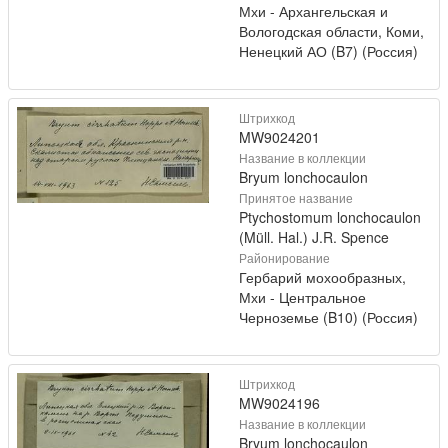
Мхи - Архангельская и
Вологодская области, Коми,
Ненецкий АО (B7) (Россия)
Штрихкод
MW9024201
Название в коллекции
Bryum lonchocaulon
Принятое название
Ptychostomum lonchocaulon
(Müll. Hal.) J.R. Spence
Районирование
Гербарий мохообразных,
Мхи - Центральное
Черноземье (B10) (Россия)
Штрихкод
MW9024196
Название в коллекции
Bryum lonchocaulon