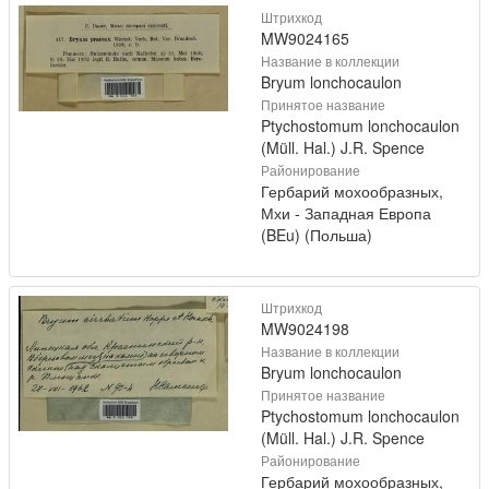
Штрихкод
MW9024165
Название в коллекции
Bryum lonchocaulon
Принятое название
Ptychostomum lonchocaulon
(Müll. Hal.) J.R. Spence
Районирование
Гербарий мохообразных,
Мхи - Западная Европа
(BEu) (Польша)
Штрихкод
MW9024198
Название в коллекции
Bryum lonchocaulon
Принятое название
Ptychostomum lonchocaulon
(Müll. Hal.) J.R. Spence
Районирование
Гербарий мохообразных,