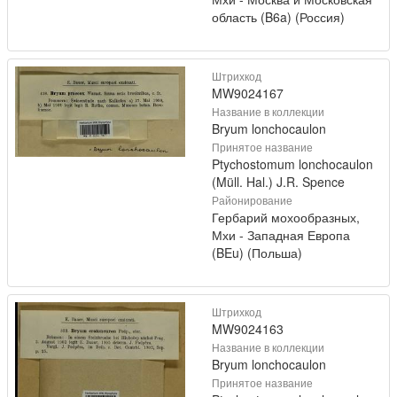
область (B6a) (Россия)
Штрихкод
MW9024167
Название в коллекции
Bryum lonchocaulon
Принятое название
Ptychostomum lonchocaulon
(Müll. Hal.) J.R. Spence
Районирование
Гербарий мохообразных,
Мхи - Западная Европа
(BEu) (Польша)
Штрихкод
MW9024163
Название в коллекции
Bryum lonchocaulon
Принятое название