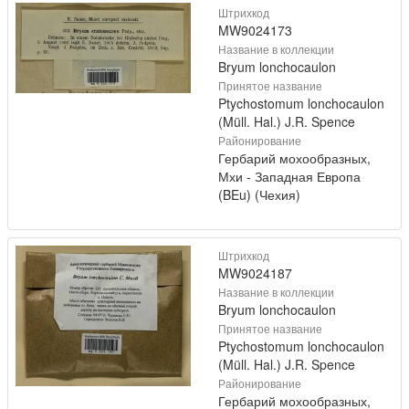
Штрихкод
MW9024173
Название в коллекции
Bryum lonchocaulon
Принятое название
Ptychostomum lonchocaulon
(Müll. Hal.) J.R. Spence
Районирование
Гербарий мохообразных,
Мхи - Западная Европа
(BEu) (Чехия)
Штрихкод
MW9024187
Название в коллекции
Bryum lonchocaulon
Принятое название
Ptychostomum lonchocaulon
(Müll. Hal.) J.R. Spence
Районирование
Гербарий мохообразных,