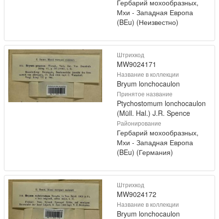
Гербарий мохообразных,
Мхи - Западная Европа
(BEu) (Неизвестно)
Штрихкод
MW9024171
Название в коллекции
Bryum lonchocaulon
Принятое название
Ptychostomum lonchocaulon
(Müll. Hal.) J.R. Spence
Районирование
Гербарий мохообразных,
Мхи - Западная Европа
(BEu) (Германия)
Штрихкод
MW9024172
Название в коллекции
Bryum lonchocaulon