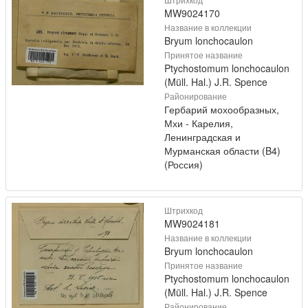
MW9024170
Название в коллекции
Bryum lonchocaulon
Принятое название
Ptychostomum lonchocaulon
(Müll. Hal.) J.R. Spence
Районирование
Гербарий мохообразных,
Мхи - Карелия,
Ленинградская и
Мурманская области (B4)
(Россия)
Штрихкод
MW9024181
Название в коллекции
Bryum lonchocaulon
Принятое название
Ptychostomum lonchocaulon
(Müll. Hal.) J.R. Spence
Районирование