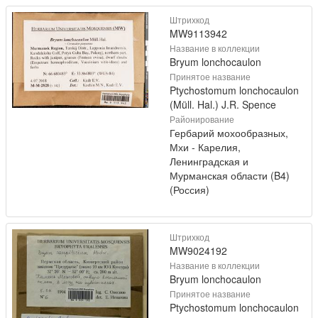
Штрихкод
MW9113942
Название в коллекции
Bryum lonchocaulon
Принятое название
Ptychostomum lonchocaulon
(Müll. Hal.) J.R. Spence
Районирование
Гербарий мохообразных,
Мхи - Карелия,
Ленинградская и
Мурманская области (B4)
(Россия)
Штрихкод
MW9024192
Название в коллекции
Bryum lonchocaulon
Принятое название
Ptychostomum lonchocaulon