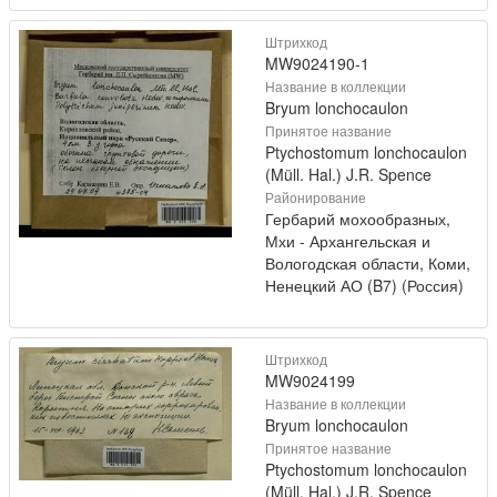
Штрихкод
MW9024190-1
Название в коллекции
Bryum lonchocaulon
Принятое название
Ptychostomum lonchocaulon
(Müll. Hal.) J.R. Spence
Районирование
Гербарий мохообразных,
Мхи - Архангельская и
Вологодская области, Коми,
Ненецкий АО (B7) (Россия)
Штрихкод
MW9024199
Название в коллекции
Bryum lonchocaulon
Принятое название
Ptychostomum lonchocaulon
(Müll. Hal.) J.R. Spence