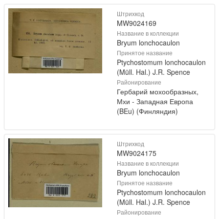
Штрихкод
MW9024169
Название в коллекции
Bryum lonchocaulon
Принятое название
Ptychostomum lonchocaulon
(Müll. Hal.) J.R. Spence
Районирование
Гербарий мохообразных,
Мхи - Западная Европа
(BEu) (Финляндия)
Штрихкод
MW9024175
Название в коллекции
Bryum lonchocaulon
Принятое название
Ptychostomum lonchocaulon
(Müll. Hal.) J.R. Spence
Районирование