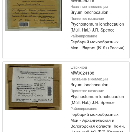
MW9024215
Название в коллекции
Bryum lonchocaulon
Принятое название
Ptychostomum lonchocaulon
(Müll. Hal.) J.R. Spence
Районирование
Гербарий мохообразных,
Мхи - Якутия (B19) (Россия)
Штрихкод
MW9024188
Название в коллекции
Bryum lonchocaulon
Принятое название
Ptychostomum lonchocaulon
(Müll. Hal.) J.R. Spence
Районирование
Гербарий мохообразных,
Мхи - Архангельская и
Вологодская области, Коми,
Ненецкий АО (B7) (Россия)