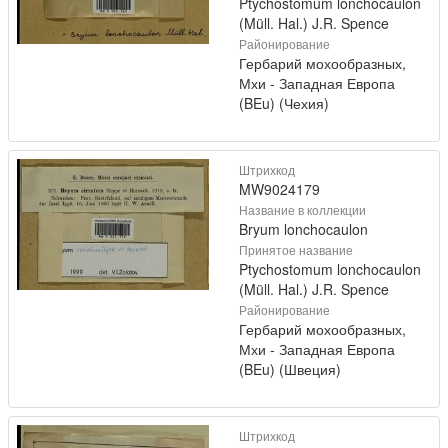
Ptychostomum lonchocaulon
(Müll. Hal.) J.R. Spence
Районирование
Гербарий мохообразных,
Мхи - Западная Европа
(BEu) (Чехия)
Штрихкод
MW9024179
Название в коллекции
Bryum lonchocaulon
Принятое название
Ptychostomum lonchocaulon
(Müll. Hal.) J.R. Spence
Районирование
Гербарий мохообразных,
Мхи - Западная Европа
(BEu) (Швеция)
Штрихкод