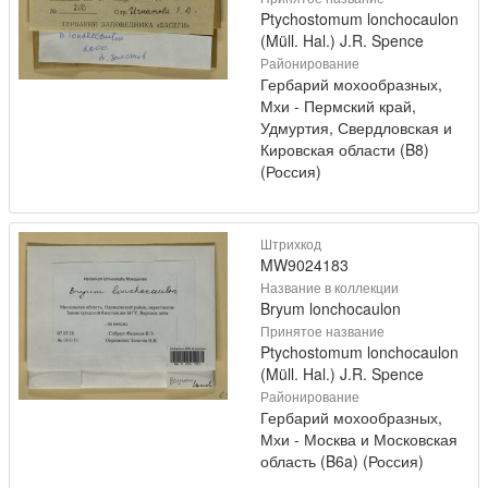
Ptychostomum lonchocaulon
(Müll. Hal.) J.R. Spence
Районирование
Гербарий мохообразных,
Мхи - Пермский край,
Удмуртия, Свердловская и
Кировская области (B8)
(Россия)
Штрихкод
MW9024183
Название в коллекции
Bryum lonchocaulon
Принятое название
Ptychostomum lonchocaulon
(Müll. Hal.) J.R. Spence
Районирование
Гербарий мохообразных,
Мхи - Москва и Московская
область (B6a) (Россия)