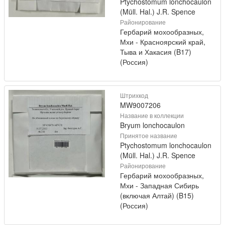
Ptychostomum lonchocaulon
(Müll. Hal.) J.R. Spence
Районирование
Гербарий мохообразных,
Мхи - Красноярский край,
Тыва и Хакасия (B17)
(Россия)
Штрихкод
MW9007206
Название в коллекции
Bryum lonchocaulon
Принятое название
Ptychostomum lonchocaulon
(Müll. Hal.) J.R. Spence
Районирование
Гербарий мохообразных,
Мхи - Западная Сибирь
(включая Алтай) (B15)
(Россия)