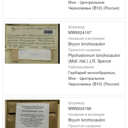
Мхи - Центральное
Черноземье (B10) (Россия)
Штрихкод
MW9024197
Название в коллекции
Bryum lonchocaulon
Принятое название
Ptychostomum lonchocaulon
(Müll. Hal.) J.R. Spence
Районирование
Гербарий мохообразных,
Мхи - Центральное
Черноземье (B10) (Россия)
Штрихкод
MW9024186
Название в коллекции
Bryum lonchocaulon
Принятое название