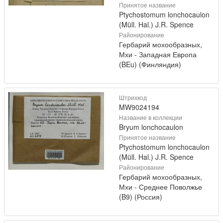
Принятое название
Ptychostomum lonchocaulon
(Müll. Hal.) J.R. Spence
Районирование
Гербарий мохообразных,
Мхи - Западная Европа
(BEu) (Финляндия)
Штрихкод
MW9024194
Название в коллекции
Bryum lonchocaulon
Принятое название
Ptychostomum lonchocaulon
(Müll. Hal.) J.R. Spence
Районирование
Гербарий мохообразных,
Мхи - Среднее Поволжье
(B9) (Россия)