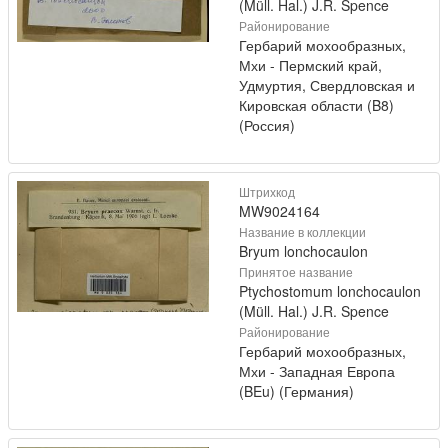
(Müll. Hal.) J.R. Spence
Районирование
Гербарий мохообразных,
Мхи - Пермский край,
Удмуртия, Свердловская и
Кировская области (B8)
(Россия)
Штрихкод
MW9024164
Название в коллекции
Bryum lonchocaulon
Принятое название
Ptychostomum lonchocaulon
(Müll. Hal.) J.R. Spence
Районирование
Гербарий мохообразных,
Мхи - Западная Европа
(BEu) (Германия)