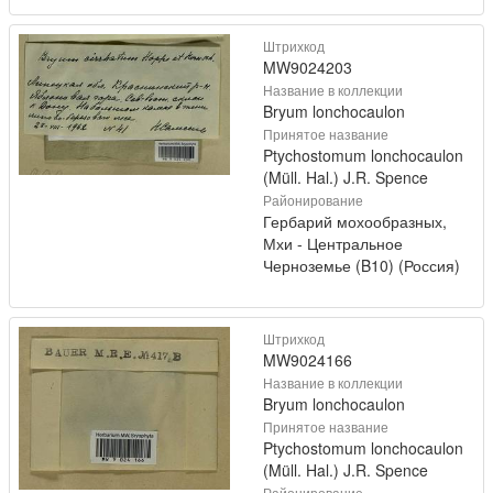
Штрихкод
MW9024203
Название в коллекции
Bryum lonchocaulon
Принятое название
Ptychostomum lonchocaulon
(Müll. Hal.) J.R. Spence
Районирование
Гербарий мохообразных,
Мхи - Центральное
Черноземье (B10) (Россия)
Штрихкод
MW9024166
Название в коллекции
Bryum lonchocaulon
Принятое название
Ptychostomum lonchocaulon
(Müll. Hal.) J.R. Spence
Районирование