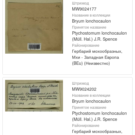
Штрихкод
MW9024177
Название в коллекции
Bryum lonchocaulon
Принятое название
Ptychostomum lonchocaulon
(Müll. Hal.) J.R. Spence
Районирование
Гербарий мохообразных,
Мхи - Западная Европа
(BEu) (Неизвестно)
Штрихкод
MW9024202
Название в коллекции
Bryum lonchocaulon
Принятое название
Ptychostomum lonchocaulon
(Müll. Hal.) J.R. Spence
Районирование
Гербарий мохообразных,