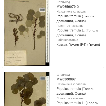
Штрихкод
MW0659079-2
Название в коллекции
Populus tremula (Тополь
дрожащий, Осина)
Принятое название
Populus tremula L. (Тополь
дрожащий, Осина)
Районирование
Кавказ, Грузия (K4) (Грузия)
Штрихкод
MW0300897
Название в коллекции
Populus tremula (Тополь
дрожащий, Осина)
Принятое название
Populus tremula L. (Тополь