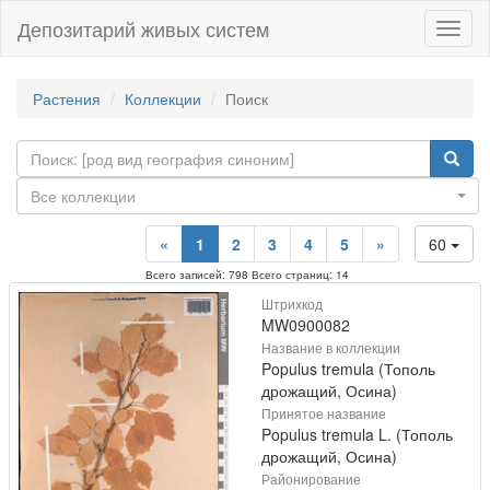
Депозитарий живых систем
Навиг
Растения
Коллекции
Поиск
Все коллекции
«
1
2
3
4
5
»
60
Всего записей: 798 Всего страниц: 14
Штрихкод
MW0900082
Название в коллекции
Populus tremula (Тополь
дрожащий, Осина)
Принятое название
Populus tremula L. (Тополь
дрожащий, Осина)
Районирование