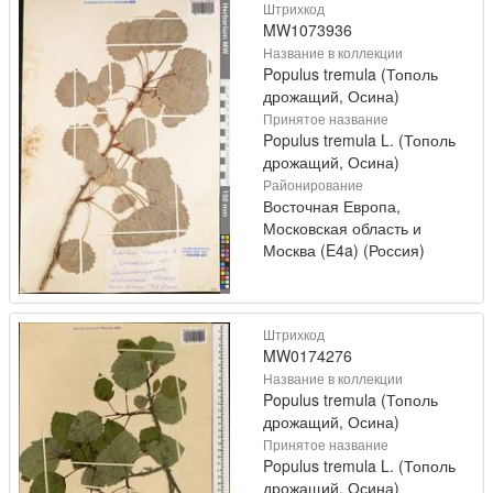
Штрихкод
MW1073936
Название в коллекции
Populus tremula (Тополь
дрожащий, Осина)
Принятое название
Populus tremula L. (Тополь
дрожащий, Осина)
Районирование
Восточная Европа,
Московская область и
Москва (E4a) (Россия)
Штрихкод
MW0174276
Название в коллекции
Populus tremula (Тополь
дрожащий, Осина)
Принятое название
Populus tremula L. (Тополь
дрожащий, Осина)