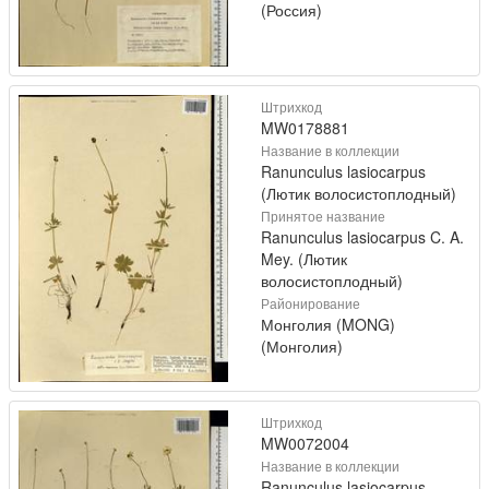
(Россия)
Штрихкод
MW0178881
Название в коллекции
Ranunculus lasiocarpus
(Лютик волосистоплодный)
Принятое название
Ranunculus lasiocarpus C. A.
Mey. (Лютик
волосистоплодный)
Районирование
Монголия (MONG)
(Монголия)
Штрихкод
MW0072004
Название в коллекции
Ranunculus lasiocarpus