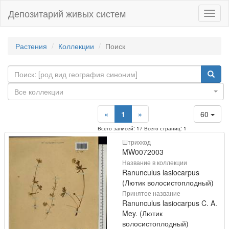
Депозитарий живых систем
Навиг
Растения
Коллекции
Поиск
Все коллекции
«
1
»
60
Всего записей: 17 Всего страниц: 1
Штрихкод
MW0072003
Название в коллекции
Ranunculus lasiocarpus
(Лютик волосистоплодный)
Принятое название
Ranunculus lasiocarpus C. A.
Mey. (Лютик
волосистоплодный)