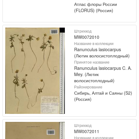
Атлас флоры России
(FLORUS) (Россия)
Штрихкод
MW0072010
Название в коллекции
Ranunculus lasiocarpus
(Лютик волосистоплодный)
Принятое название
Ranunculus lasiocarpus C. A.
Mey. (Лютик
волосистоплодный)
Районирование
Сибирь, Алтай и Саяны (S2)
(Россия)
Штрихкод
MW0072011
Название в коллекции