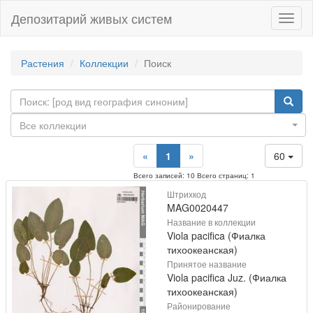
Депозитарий живых систем
Навиг
Растения
Коллекции
Поиск
Все коллекции
«
1
»
60
Всего записей: 10 Всего страниц: 1
Штрихкод
MAG0020447
Название в коллекции
Viola pacifica (Фиалка
тихоокеанская)
Принятое название
Viola pacifica Juz. (Фиалка
тихоокеанская)
Районирование