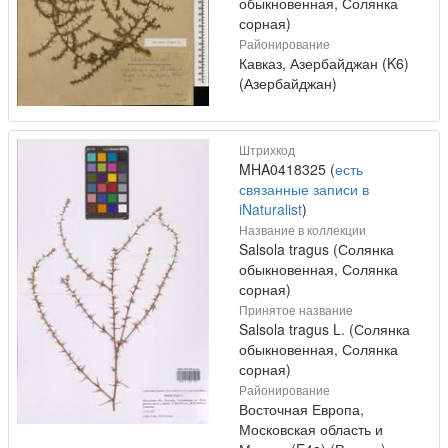
обыкновенная, Солянка
сорная)
Районирование
Кавказ, Азербайджан (K6)
(Азербайджан)
Штрихкод
MHA0418325 (
есть
связанные записи в
iNaturalist
)
Название в коллекции
Salsola tragus (Солянка
обыкновенная, Солянка
сорная)
Принятое название
Salsola tragus L. (Солянка
обыкновенная, Солянка
сорная)
Районирование
Восточная Европа,
Московская область и