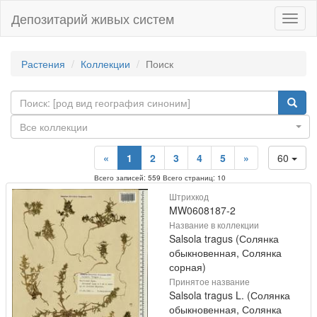
Депозитарий живых систем
Навиг
Растения
Коллекции
Поиск
Все коллекции
«
1
2
3
4
5
»
60
Всего записей: 559 Всего страниц: 10
Штрихкод
MW0608187-2
Название в коллекции
Salsola tragus (Солянка
обыкновенная, Солянка
сорная)
Принятое название
Salsola tragus L. (Солянка
обыкновенная, Солянка