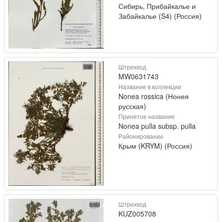
Сибирь, Прибайкалье и
Забайкалье (S4) (Россия)
Штрихкод
MW0631743
Название в коллекции
Nonea rossica (Нонея
русская)
Принятое название
Nonea pulla subsp. pulla
Районирование
Крым (KRYM) (Россия)
Штрихкод
KUZ005708