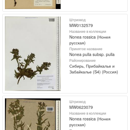
Штрихкод
MW0132579
Название в коллекции
Nonea rossica (Нонея
русская)
Принятое название
Nonea pulla subsp. pulla
Районирование
Сибирь, Прибайкалье и
Забайкалье (S4) (Россия)
Штрихкод
MW0623079
Название в коллекции
Nonea rossica (Нонея
русская)