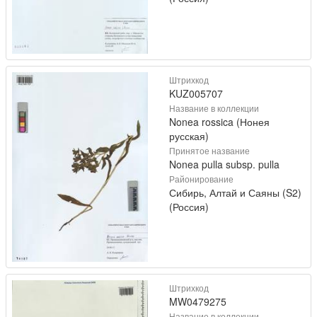
Штрихкод
KUZ005707
Название в коллекции
Nonea rossica (Нонея
русская)
Принятое название
Nonea pulla subsp. pulla
Районирование
Сибирь, Алтай и Саяны (S2)
(Россия)
Штрихкод
MW0479275
Название в коллекции