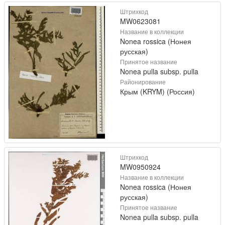
Штрихкод
MW0623081
Название в коллекции
Nonea rossica (Нонея
русская)
Принятое название
Nonea pulla subsp. pulla
Районирование
Крым (KRYM) (Россия)
Штрихкод
MW0950924
Название в коллекции
Nonea rossica (Нонея
русская)
Принятое название
Nonea pulla subsp. pulla