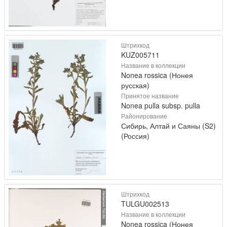
Штрихкод
KUZ005711
Название в коллекции
Nonea rossica (Нонея
русская)
Принятое название
Nonea pulla subsp. pulla
Районирование
Сибирь, Алтай и Саяны (S2)
(Россия)
Штрихкод
TULGU002513
Название в коллекции
Nonea rossica (Нонея