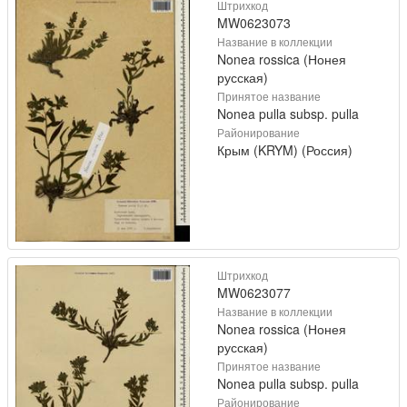
Штрихкод
MW0623073
Название в коллекции
Nonea rossica (Нонея
русская)
Принятое название
Nonea pulla subsp. pulla
Районирование
Крым (KRYM) (Россия)
Штрихкод
MW0623077
Название в коллекции
Nonea rossica (Нонея
русская)
Принятое название
Nonea pulla subsp. pulla
Районирование