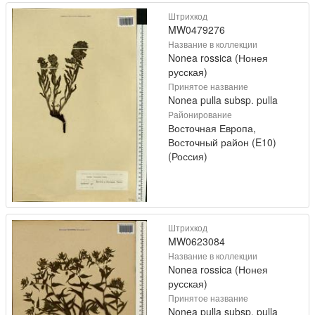
Штрихкод
MW0479276
Название в коллекции
Nonea rossica (Нонея
русская)
Принятое название
Nonea pulla subsp. pulla
Районирование
Восточная Европа,
Восточный район (E10)
(Россия)
Штрихкод
MW0623084
Название в коллекции
Nonea rossica (Нонея
русская)
Принятое название
Nonea pulla subsp. pulla