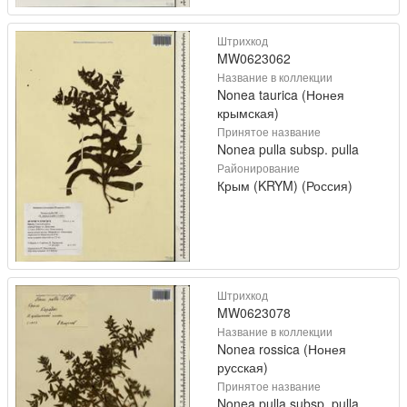
Штрихкод
MW0623062
Название в коллекции
Nonea taurica (Нонея
крымская)
Принятое название
Nonea pulla subsp. pulla
Районирование
Крым (KRYM) (Россия)
Штрихкод
MW0623078
Название в коллекции
Nonea rossica (Нонея
русская)
Принятое название
Nonea pulla subsp. pulla