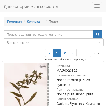
Депозитарий живых систем
Навиг
Растения
Коллекции
Поиск
Все коллекции
«
1
2
»
60
Всего записей: 67 Всего страниц: 2
Штрихкод
MAG0020302
Название в коллекции
Nonea rossica (Нонея
русская)
Принятое название
Nonea pulla subsp. pulla
Районирование
Сибирь, Чукотка и Камчатка