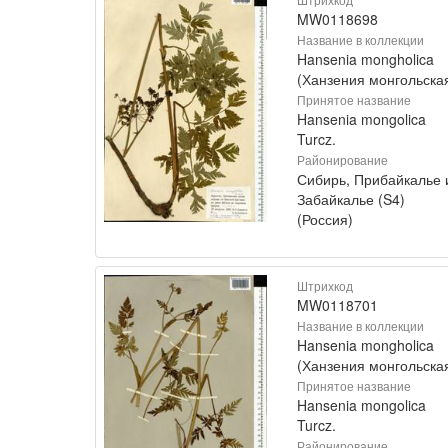
MW0118698
Название в коллекции
Hansenia mongholica
(Ханзения монгольска
Принятое название
Hansenia mongolica
Turcz.
Районирование
Сибирь, Прибайкалье 
Забайкалье (S4)
(Россия)
Штрихкод
MW0118701
Название в коллекции
Hansenia mongholica
(Ханзения монгольска
Принятое название
Hansenia mongolica
Turcz.
Районирование