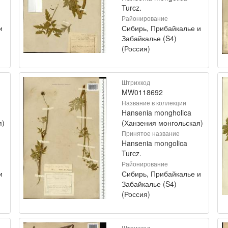
Turcz.
Районирование
и
Сибирь, Прибайкалье и
Забайкалье (S4)
(Россия)
Штрихкод
MW0118692
Название в коллекции
Hansenia mongholica
я)
(Ханзения монгольская)
Принятое название
Hansenia mongolica
Turcz.
Районирование
и
Сибирь, Прибайкалье и
Забайкалье (S4)
(Россия)
Штрихкод