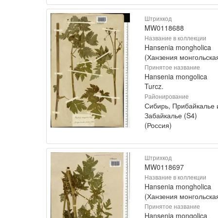
Штрихкод
MW0118688
Название в коллекции
Hansenia mongholica
(Ханзения монгольска
Принятое название
Hansenia mongolica
Turcz.
Районирование
Сибирь, Прибайкалье 
Забайкалье (S4)
(Россия)
Штрихкод
MW0118697
Название в коллекции
Hansenia mongholica
(Ханзения монгольска
Принятое название
Hansenia mongolica