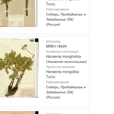
Turcz.
Районирование
Сибирь, Прибайкалье и
Забайкалье (S4)
(Россия)
Штрихкод
MW0118699
Название в коллекции
Hansenia mongholica
(Ханзения монгольская)
Принятое название
Hansenia mongolica
Turcz.
Районирование
Сибирь, Прибайкалье и
Забайкалье (S4)
(Россия)
Штрихкод