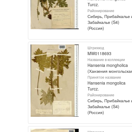
Turcz.
Районирование
Сибирь, Прибайкалье 
Забайкалье (S4)
(Россия)
Штрихкод
MW0118693
Название в коллекции
Hansenia mongholica
(Ханзения монгольска
Принятое название
Hansenia mongolica
Turcz.
Районирование
Сибирь, Прибайкалье 
Забайкалье (S4)
(Россия)
Штрихкод