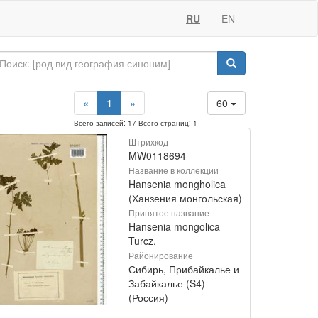
RU
EN
«
1
»
60
Всего записей: 17 Всего страниц: 1
Штрихкод
MW0118694
Название в коллекции
Hansenia mongholica
(Ханзения монгольская)
Принятое название
Hansenia mongolica
Turcz.
Районирование
Сибирь, Прибайкалье и
Забайкалье (S4)
(Россия)