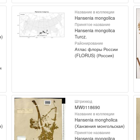
Название в коллекции
Hansenia mongolica
Принятое название
Hansenia mongolica
я)
Turcz.
Районирование
Атлас флоры России
(FLORUS) (Россия)
и
Штрихкод
MW0118690
Название в коллекции
Hansenia mongholica
я)
(Ханзения монгольская)
Принятое название
Hansenia mongolica