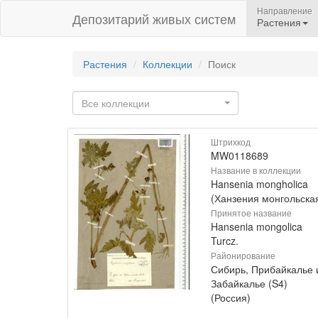
Направление
Депозитарий живых систем
Растения
Растения
Коллекции
Поиск
Все коллекции
Штрихкод
MW0118689
Название в коллекции
Hansenia mongholica
(Ханзения монгольска
Принятое название
Hansenia mongolica
Turcz.
Районирование
Сибирь, Прибайкалье 
Забайкалье (S4)
(Россия)