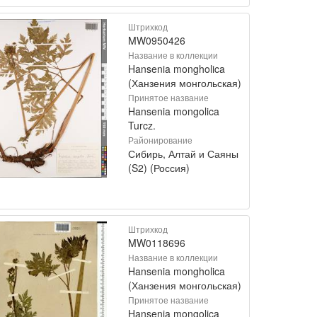
Штрихкод
MW0950426
Название в коллекции
Hansenia mongholica
(Ханзения монгольская)
Принятое название
Hansenia mongolica
Turcz.
Районирование
Сибирь, Алтай и Саяны
(S2) (Россия)
Штрихкод
MW0118696
Название в коллекции
Hansenia mongholica
(Ханзения монгольская)
Принятое название
Hansenia mongolica