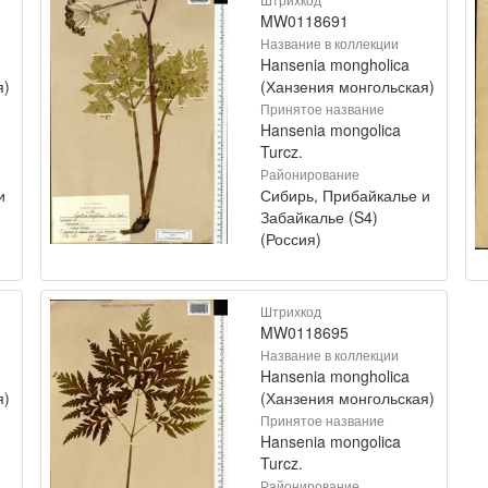
MW0118691
Название в коллекции
Hansenia mongholica
я)
(Ханзения монгольская)
Принятое название
Hansenia mongolica
Turcz.
Районирование
и
Сибирь, Прибайкалье и
Забайкалье (S4)
(Россия)
Штрихкод
MW0118695
Название в коллекции
Hansenia mongholica
я)
(Ханзения монгольская)
Принятое название
Hansenia mongolica
Turcz.
Районирование