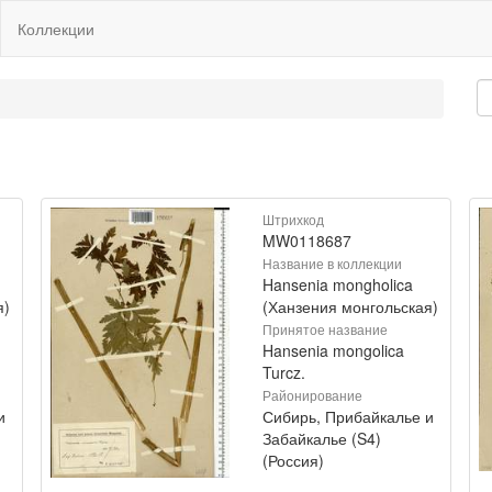
Коллекции
Штрихкод
MW0118687
Название в коллекции
Hansenia mongholica
я)
(Ханзения монгольская)
Принятое название
Hansenia mongolica
Turcz.
Районирование
и
Сибирь, Прибайкалье и
Забайкалье (S4)
(Россия)