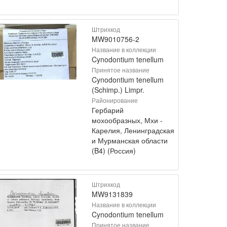
Штрихкод
MW9010756-2
Название в коллекции
Cynodontium tenellum
Принятое название
Cynodontium tenellum
(Schimp.) Limpr.
Районирование
Гербарий
мохообразных, Мхи -
Карелия, Ленинградская
и Мурманская области
(B4) (Россия)
Штрихкод
MW9131839
Название в коллекции
Cynodontium tenellum
Принятое название