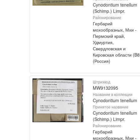
Cynodontium tenellum
(Schimp.) Limpr.
Районирование
Гербарий
мохообразных, Мхи -
Пермский край,
Удмуртия,
Свердловская и
Кировская области (B8
(Россия)
Штрихкод
MW9132095
Название в коллекции
Cynodontium tenellum
Принятое название
Cynodontium tenellum
(Schimp.) Limpr.
Районирование
Гербарий
мохообразных, Мхи -