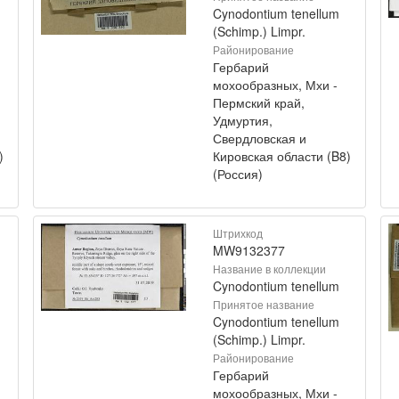
Cynodontium tenellum
(Schimp.) Limpr.
Районирование
Гербарий
мохообразных, Мхи -
Пермский край,
Удмуртия,
Свердловская и
)
Кировская области (B8)
(Россия)
Штрихкод
MW9132377
Название в коллекции
Cynodontium tenellum
Принятое название
Cynodontium tenellum
(Schimp.) Limpr.
Районирование
Гербарий
мохообразных, Мхи -