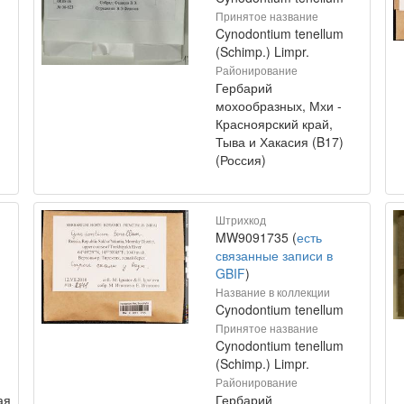
Принятое название
Cynodontium tenellum
(Schimp.) Limpr.
Районирование
Гербарий
мохообразных, Мхи -
Красноярский край,
Тыва и Хакасия (B17)
(Россия)
Штрихкод
MW9091735 (
есть
связанные записи в
GBIF
)
Название в коллекции
Cynodontium tenellum
Принятое название
Cynodontium tenellum
(Schimp.) Limpr.
Районирование
ая
Гербарий