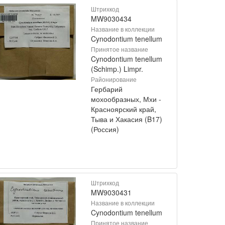
Штрихкод
MW9030434
Название в коллекции
Cynodontium tenellum
Принятое название
Cynodontium tenellum
(Schimp.) Limpr.
Районирование
Гербарий
мохообразных, Мхи -
Красноярский край,
Тыва и Хакасия (B17)
(Россия)
Штрихкод
MW9030431
Название в коллекции
Cynodontium tenellum
Принятое название