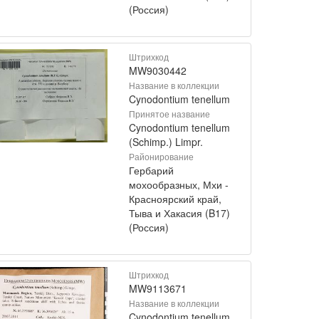
(Россия)
Штрихкод
MW9030442
Название в коллекции
Cynodontium tenellum
Принятое название
Cynodontium tenellum
(Schimp.) Limpr.
Районирование
Гербарий
мохообразных, Мхи -
Красноярский край,
Тыва и Хакасия (B17)
(Россия)
Штрихкод
MW9113671
Название в коллекции
Cynodontium tenellum