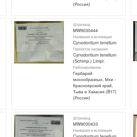
(Россия)
Штрихкод
MW9030444
Название в коллекции
Cynodontium tenellum
Принятое название
Cynodontium tenellum
(Schimp.) Limpr.
Районирование
Гербарий
мохообразных, Мхи -
Красноярский край,
Тыва и Хакасия (B17)
(Россия)
Штрихкод
MW9030433
Название в коллекции
Cynodontium tenellum