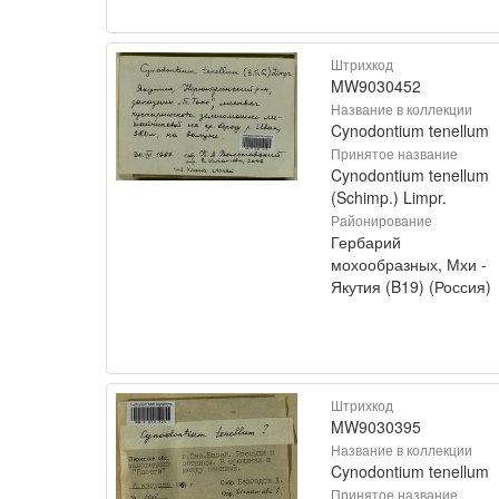
Штрихкод
MW9030452
Название в коллекции
Cynodontium tenellum
Принятое название
Cynodontium tenellum
(Schimp.) Limpr.
Районирование
Гербарий
мохообразных, Мхи -
Якутия (B19) (Россия)
Штрихкод
MW9030395
Название в коллекции
Cynodontium tenellum
Принятое название