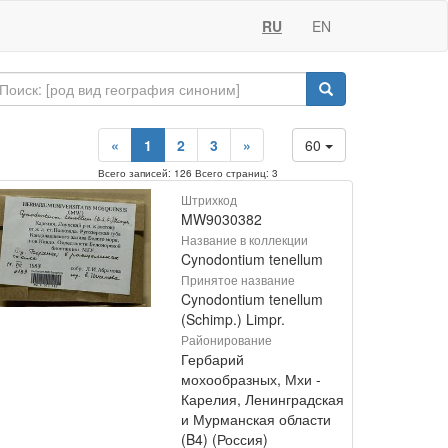
RU
EN
«
1
2
3
»
60
Всего записей: 126 Всего страниц: 3
Штрихкод
MW9030382
Название в коллекции
Cynodontium tenellum
Принятое название
Cynodontium tenellum
(Schimp.) Limpr.
Районирование
Гербарий
мохообразных, Мхи -
Карелия, Ленинградская
и Мурманская области
(B4) (Россия)