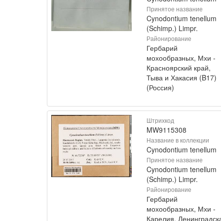
Принятое название
Cynodontium tenellum
(Schimp.) Limpr.
Районирование
Гербарий
мохообразных, Мхи -
Красноярский край,
Тыва и Хакасия (B17)
(Россия)
Штрихкод
MW9115308
Название в коллекции
Cynodontium tenellum
Принятое название
Cynodontium tenellum
(Schimp.) Limpr.
Районирование
Гербарий
мохообразных, Мхи -
Карелия, Ленинградск