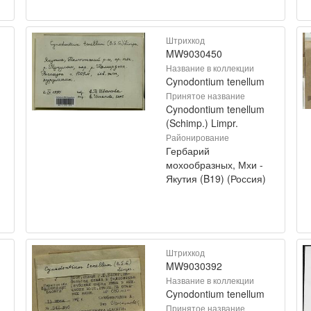
Штрихкод
MW9030450
Название в коллекции
Cynodontium tenellum
Принятое название
Cynodontium tenellum
(Schimp.) Limpr.
Районирование
Гербарий
мохообразных, Мхи -
Якутия (B19) (Россия)
Штрихкод
MW9030392
Название в коллекции
Cynodontium tenellum
Принятое название