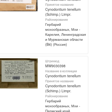
Принятое название
Cynodontium tenellum
(Schimp.) Limpr.
Районирование
Гербарий
мохообразных, Мхи -
Карелия, Ленинградская
и Мурманская области
(B4) (Россия)
Штрихкод
MW9030398
Название в коллекции
Cynodontium tenellum
Принятое название
Cynodontium tenellum
(Schimp.) Limpr.
Районирование
Гербарий
мохообразных, Мхи -
Пермский край,