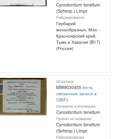
Cynodontium tenellum
(Schimp.) Limpr.
Районирование
Гербарий
мохообразных, Мхи -
Красноярский край,
Тыва и Хакасия (B17)
(Россия)
Штрихкод
MW9030455 (
есть
связанные записи в
GBIF
)
Название в коллекции
Cynodontium tenellum
Принятое название
Cynodontium tenellum
(Schimp.) Limpr.
Районирование