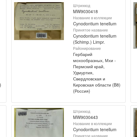
Штрихкод
MW9030418
Название в коллекции
Cynodontium tenellum
Принятое название
Cynodontium tenellum
(Schimp.) Limpr.
Районирование
Гербарий
мохообразных, Мхи -
Пермский край,
Удмуртия,
Свердловская и
)
Кировская области (B8)
(Россия)
Штрихкод
MW9030443
Название в коллекции
Cynodontium tenellum
Принятое название