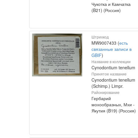
Чукотка и Камчатка
(B21) (Россия)
Штрихкод
MW9007433 (
есть
связанные записи в
GBIF
)
Название в коллекции
Cynodontium tenellum
Принятое название
Cynodontium tenellum
(Schimp.) Limpr.
Районирование
Гербарий
мохообразных, Мхи -
Якутия (B19) (Россия)