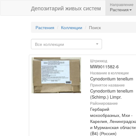
Направление
Депозитарий живых систем
Растения
Растения
Коллекции
Поиск
Все коллекции
Штрихкод
MW9011582-6
Название в коллекции
Cynodontium tenellum
Принятое название
Cynodontium tenellum
(Schimp.) Limpr.
Районирование
Гербарий
мохообразных, Мхи -
Карелия, Ленинградск
и Мурманская области
(B4) (Россия)