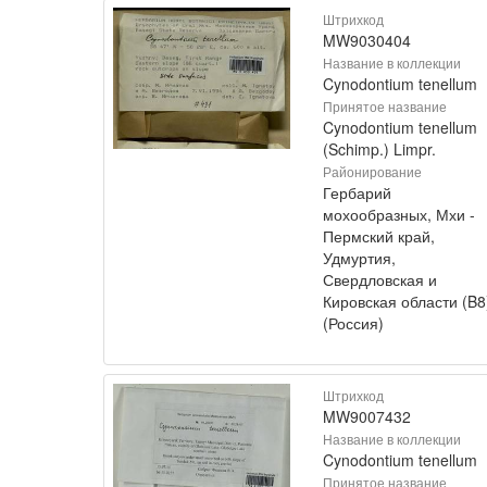
Штрихкод
MW9030404
Название в коллекции
Cynodontium tenellum
Принятое название
Cynodontium tenellum
(Schimp.) Limpr.
Районирование
Гербарий
мохообразных, Мхи -
Пермский край,
Удмуртия,
Свердловская и
Кировская области (B8
(Россия)
Штрихкод
MW9007432
Название в коллекции
Cynodontium tenellum
Принятое название