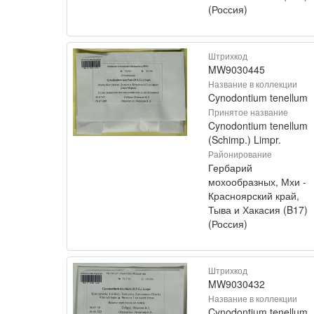
(Россия)
Штрихкод
MW9030445
Название в коллекции
Cynodontium tenellum
Принятое название
Cynodontium tenellum
(Schimp.) Limpr.
Районирование
Гербарий
мохообразных, Мхи -
Красноярский край,
Тыва и Хакасия (B17)
(Россия)
Штрихкод
MW9030432
Название в коллекции
Cynodontium tenellum