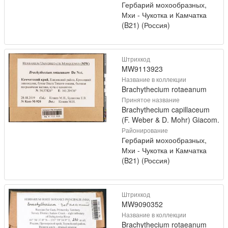
Гербарий мохообразных,
Мхи - Чукотка и Камчатка
(B21) (Россия)
Штрихкод
MW9113923
Название в коллекции
Brachythecium rotaeanum
Принятое название
Brachythecium capillaceum
(F. Weber & D. Mohr) Giacom.
Районирование
Гербарий мохообразных,
Мхи - Чукотка и Камчатка
(B21) (Россия)
Штрихкод
MW9090352
Название в коллекции
Brachythecium rotaeanum