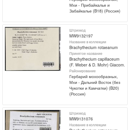
Мхи - Прибайкалье и
Забайкалье (B18) (Россия)
Штрихкод
MW9132197
Название в коллекции
Brachythecium rotaeanum
Принятое название
Brachythecium capillaceum
(F. Weber & D. Mohr) Giacom.
Районирование
Гербарий мохообразных,
Мхи - Дальний Восток (без
Чукотки и Камчатки) (B20)
(Россия)
Штрихкод
MW9131076
Название в коллекции