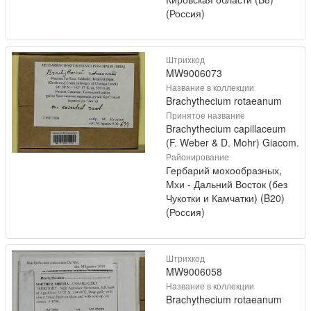
(Россия)
Штрихкод
MW9006073
Название в коллекции
Brachythecium rotaeanum
Принятое название
Brachythecium capillaceum
(F. Weber & D. Mohr) Giacom.
Районирование
Гербарий мохообразных,
Мхи - Дальний Восток (без
Чукотки и Камчатки) (B20)
(Россия)
Штрихкод
MW9006058
Название в коллекции
Brachythecium rotaeanum