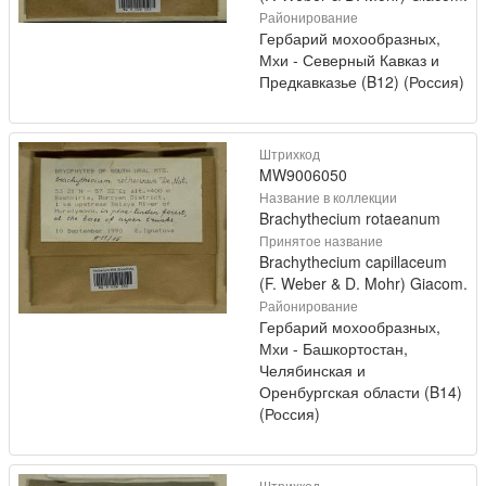
Районирование
Гербарий мохообразных,
Мхи - Северный Кавказ и
Предкавказье (B12) (Россия)
Штрихкод
MW9006050
Название в коллекции
Brachythecium rotaeanum
Принятое название
Brachythecium capillaceum
(F. Weber & D. Mohr) Giacom.
Районирование
Гербарий мохообразных,
Мхи - Башкортостан,
Челябинская и
Оренбургская области (B14)
(Россия)
Штрихкод