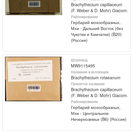
Brachythecium capillaceum
(F. Weber & D. Mohr) Giacom.
Районирование
Гербарий мохообразных,
Мхи - Дальний Восток (без
Чукотки и Камчатки) (B20)
(Россия)
Штрихкод
MW9115495
Название в коллекции
Brachythecium rotaeanum
Принятое название
Brachythecium capillaceum
(F. Weber & D. Mohr) Giacom.
Районирование
Гербарий мохообразных,
Мхи - Центральное
Нечерноземье (B6) (Россия)