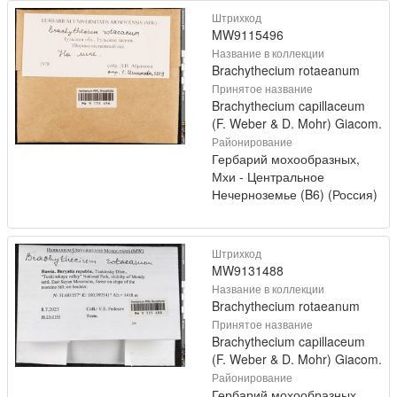
Штрихкод
MW9115496
Название в коллекции
Brachythecium rotaeanum
Принятое название
Brachythecium capillaceum
(F. Weber & D. Mohr) Giacom.
Районирование
Гербарий мохообразных,
Мхи - Центральное
Нечерноземье (B6) (Россия)
Штрихкод
MW9131488
Название в коллекции
Brachythecium rotaeanum
Принятое название
Brachythecium capillaceum
(F. Weber & D. Mohr) Giacom.
Районирование
Гербарий мохообразных,