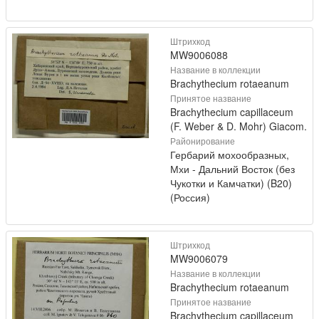
Штрихкод
MW9006088
Название в коллекции
Brachythecium rotaeanum
Принятое название
Brachythecium capillaceum
(F. Weber & D. Mohr) Giacom.
Районирование
Гербарий мохообразных,
Мхи - Дальний Восток (без
Чукотки и Камчатки) (B20)
(Россия)
Штрихкод
MW9006079
Название в коллекции
Brachythecium rotaeanum
Принятое название
Brachythecium capillaceum