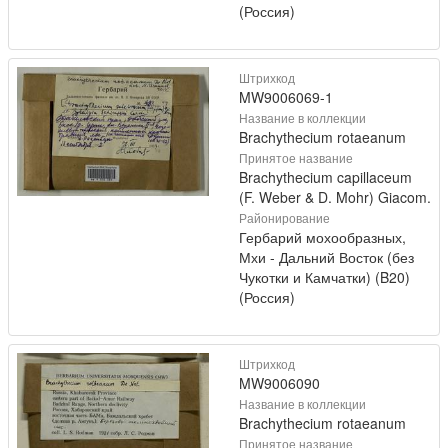
(Россия)
Штрихкод
MW9006069-1
Название в коллекции
Brachythecium rotaeanum
Принятое название
Brachythecium capillaceum
(F. Weber & D. Mohr) Giacom.
Районирование
Гербарий мохообразных,
Мхи - Дальний Восток (без
Чукотки и Камчатки) (B20)
(Россия)
Штрихкод
MW9006090
Название в коллекции
Brachythecium rotaeanum
Принятое название