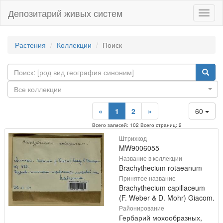
Депозитарий живых систем
Навиг
Растения
Коллекции
Поиск
Все коллекции
«
1
2
»
60
Всего записей: 102 Всего страниц: 2
Штрихкод
MW9006055
Название в коллекции
Brachythecium rotaeanum
Принятое название
Brachythecium capillaceum
(F. Weber & D. Mohr) Giacom.
Районирование
Гербарий мохообразных,