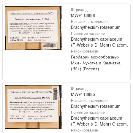
Штрихкод
MW9113886
Название в коллекции
Brachythecium rotaeanum
Принятое название
Brachythecium capillaceum
(F. Weber & D. Mohr) Giacom.
Районирование
Гербарий мохообразных,
Мхи - Чукотка и Камчатка
(B21) (Россия)
Штрихкод
MW9113885
Название в коллекции
Brachythecium rotaeanum
Принятое название
Brachythecium capillaceum
(F. Weber & D. Mohr) Giacom.
Районирование