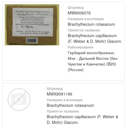
Штрихкод
MW9006076
Название в коллекции
Brachythecium rotaeanum
Принятое название
Brachythecium capillaceum
(F. Weber & D. Mohr) Giacom.
Районирование
Гербарий мохообразных,
Мхи - Дальний Восток (без
Чукотки и Камчатки) (B20)
(Россия)
Штрихкод
MWX9091196
Название в коллекции
Brachythecium rotaeanum
Принятое название
Brachythecium capillaceum (F. Weber &
D. Mohr) Giacom.