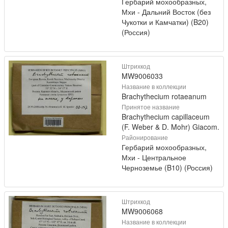
Гербарий мохообразных,
Мхи - Дальний Восток (без
Чукотки и Камчатки) (B20)
(Россия)
Штрихкод
MW9006033
Название в коллекции
Brachythecium rotaeanum
Принятое название
Brachythecium capillaceum
(F. Weber & D. Mohr) Giacom.
Районирование
Гербарий мохообразных,
Мхи - Центральное
Черноземье (B10) (Россия)
Штрихкод
MW9006068
Название в коллекции