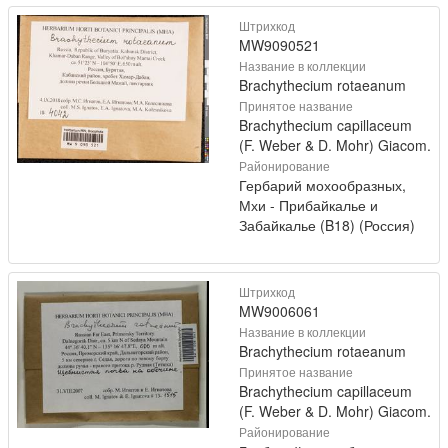
Штрихкод
MW9090521
Название в коллекции
Brachythecium rotaeanum
Принятое название
Brachythecium capillaceum
(F. Weber & D. Mohr) Giacom.
Районирование
Гербарий мохообразных,
Мхи - Прибайкалье и
Забайкалье (B18) (Россия)
Штрихкод
MW9006061
Название в коллекции
Brachythecium rotaeanum
Принятое название
Brachythecium capillaceum
(F. Weber & D. Mohr) Giacom.
Районирование