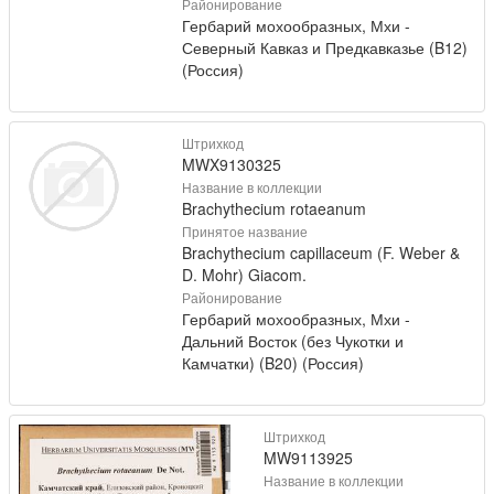
Районирование
Гербарий мохообразных, Мхи -
Северный Кавказ и Предкавказье (B12)
(Россия)
Штрихкод
MWX9130325
Название в коллекции
Brachythecium rotaeanum
Принятое название
Brachythecium capillaceum (F. Weber &
D. Mohr) Giacom.
Районирование
Гербарий мохообразных, Мхи -
Дальний Восток (без Чукотки и
Камчатки) (B20) (Россия)
Штрихкод
MW9113925
Название в коллекции