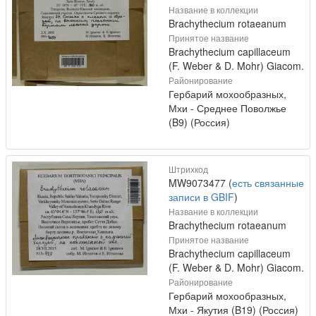
Название в коллекции
Brachythecium rotaeanum
Принятое название
Brachythecium capillaceum
(F. Weber & D. Mohr) Giacom.
Районирование
Гербарий мохообразных,
Мхи - Среднее Поволжье
(B9) (Россия)
Штрихкод
MW9073477 (
есть связанные
записи в GBIF
)
Название в коллекции
Brachythecium rotaeanum
Принятое название
Brachythecium capillaceum
(F. Weber & D. Mohr) Giacom.
Районирование
Гербарий мохообразных,
Мхи - Якутия (B19) (Россия)