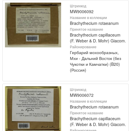
Штрихкод
MW9006092
Название в коллекции
Brachythecium rotaeanum
Принятое название
Brachythecium capillaceum
(F. Weber & D. Mohr) Giacom.
Районирование
Гербарий мохообразных,
Мхи - Дальний Восток (без
Чукотки и Камчатки) (B20)
(Россия)
Штрихкод
MW9006072
Название в коллекции
Brachythecium rotaeanum
Принятое название
Brachythecium capillaceum
(F. Weber & D. Mohr) Giacom.
Районирование