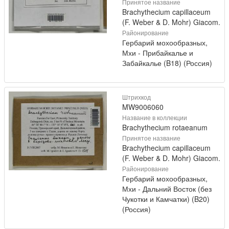
Принятое название
Brachythecium capillaceum
(F. Weber & D. Mohr) Giacom.
Районирование
Гербарий мохообразных,
Мхи - Прибайкалье и
Забайкалье (B18) (Россия)
Штрихкод
MW9006060
Название в коллекции
Brachythecium rotaeanum
Принятое название
Brachythecium capillaceum
(F. Weber & D. Mohr) Giacom.
Районирование
Гербарий мохообразных,
Мхи - Дальний Восток (без
Чукотки и Камчатки) (B20)
(Россия)