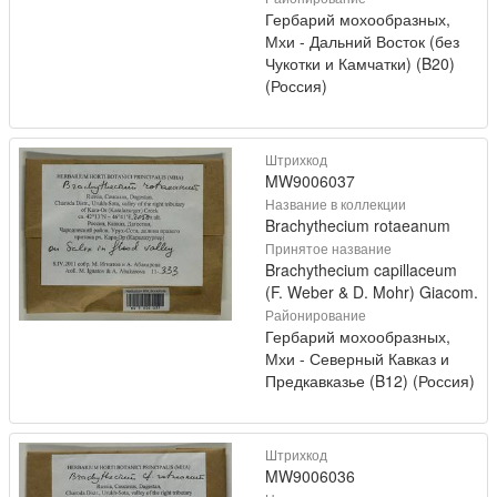
Гербарий мохообразных,
Мхи - Дальний Восток (без
Чукотки и Камчатки) (B20)
(Россия)
Штрихкод
MW9006037
Название в коллекции
Brachythecium rotaeanum
Принятое название
Brachythecium capillaceum
(F. Weber & D. Mohr) Giacom.
Районирование
Гербарий мохообразных,
Мхи - Северный Кавказ и
Предкавказье (B12) (Россия)
Штрихкод
MW9006036