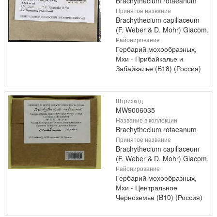
Brachythecium rotaeanum
Принятое название
Brachythecium capillaceum
(F. Weber & D. Mohr) Giacom.
Районирование
Гербарий мохообразных,
Мхи - Прибайкалье и
Забайкалье (B18) (Россия)
Штрихкод
MW9006035
Название в коллекции
Brachythecium rotaeanum
Принятое название
Brachythecium capillaceum
(F. Weber & D. Mohr) Giacom.
Районирование
Гербарий мохообразных,
Мхи - Центральное
Черноземье (B10) (Россия)