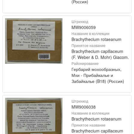
(Россия)
Штрихкод
MW9006059
Название в коллекции
Brachythecium rotaeanum
Принятое название
Brachythecium capillaceum
(F. Weber & D. Mohr) Giacom.
Районирование
Гербарий мохообразных,
Мхи - Прибайкалье и
Забайкалье (B18) (Россия)
Штрихкод
MW9006038
Название в коллекции
Brachythecium rotaeanum
Принятое название
Brachythecium capillaceum