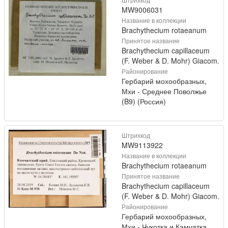
MW9006031
Название в коллекции
Brachythecium rotaeanum
Принятое название
Brachythecium capillaceum
(F. Weber & D. Mohr) Giacom.
Районирование
Гербарий мохообразных,
Мхи - Среднее Поволжье
(B9) (Россия)
Штрихкод
MW9113922
Название в коллекции
Brachythecium rotaeanum
Принятое название
Brachythecium capillaceum
(F. Weber & D. Mohr) Giacom.
Районирование
Гербарий мохообразных,
Мхи - Чукотка и Камчатка