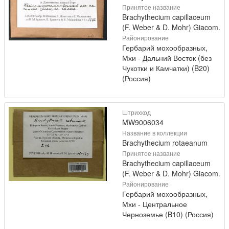
Принятое название
Brachythecium capillaceum
(F. Weber & D. Mohr) Giacom.
Районирование
Гербарий мохообразных,
Мхи - Дальний Восток (без
Чукотки и Камчатки) (B20)
(Россия)
Штрихкод
MW9006034
Название в коллекции
Brachythecium rotaeanum
Принятое название
Brachythecium capillaceum
(F. Weber & D. Mohr) Giacom.
Районирование
Гербарий мохообразных,
Мхи - Центральное
Черноземье (B10) (Россия)