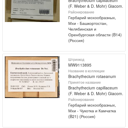
Brachythecium capillaceum
(F. Weber & D. Mohr) Giacom.
Районирование
Гербарий мохообразных,
Мхи - Башкортостан,
Челябинская и
Оренбургская области (B14)
(Россия)
Штрихкод
MW9113895
Название в коллекции
Brachythecium rotaeanum
Принятое название
Brachythecium capillaceum
(F. Weber & D. Mohr) Giacom.
Районирование
Гербарий мохообразных,
Мхи - Чукотка и Камчатка
(B21) (Россия)