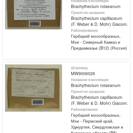
Название в коллекции
Brachythecium rotaeanum
Принятое название
Brachythecium capillaceum
(F. Weber & D. Mohr) Giacom.
Районирование
Гербарий мохообразных,
Мхи - Северный Кавказ и
Предкавказье (B12) (Россия)
Штрихкод
MW9006026
Название в коллекции
Brachythecium rotaeanum
Принятое название
Brachythecium capillaceum
(F. Weber & D. Mohr) Giacom.
Районирование
Гербарий мохообразных,
Мхи - Пермский край,
Удмуртия, Свердловская и
Кировская области (B8)