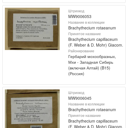
Штрихкод
MW9006053
Название в коллекции
Brachythecium rotaeanum
Принятое название
Brachythecium capillaceum
(F. Weber & D. Mohr) Giacom.
Районирование
Гербарий мохообразных,
Мхи - Западная Сибирь
(включая Алтай) (B15)
(Россия)
Штрихкод
MW9006045
Название в коллекции
Brachythecium rotaeanum
Принятое название
Brachythecium capillaceum
(F. Weber & D. Mohr) Giacom.