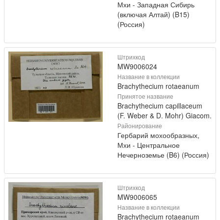
Мхи - Западная Сибирь
(включая Алтай) (B15)
(Россия)
Штрихкод
MW9006024
Название в коллекции
Brachythecium rotaeanum
Принятое название
Brachythecium capillaceum
(F. Weber & D. Mohr) Giacom.
Районирование
Гербарий мохообразных,
Мхи - Центральное
Нечерноземье (B6) (Россия)
Штрихкод
MW9006065
Название в коллекции
Brachythecium rotaeanum