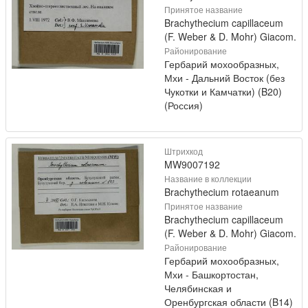
Принятое название
Brachythecium capillaceum
(F. Weber & D. Mohr) Giacom.
Районирование
Гербарий мохообразных,
Мхи - Дальний Восток (без
Чукотки и Камчатки) (B20)
(Россия)
Штрихкод
MW9007192
Название в коллекции
Brachythecium rotaeanum
Принятое название
Brachythecium capillaceum
(F. Weber & D. Mohr) Giacom.
Районирование
Гербарий мохообразных,
Мхи - Башкортостан,
Челябинская и
Оренбургская области (B14)