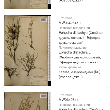
Штрихкод
MW0642845-1
Название в коллекции
Ephedra distachya (Хвойник
двухколосковый, Эфедра
двуколосковая)
Принятое название
Ephedra distachya L.
(Хвойник двухколосковый,
Эфедра двуколосковая)
Районирование
Кавказ, Азербайджан (K6)
(Азербайджан)
Штрихкод
MW0642844
Название в коллекции
Ephedra distachya (Хвойник