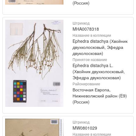
(Россия)
Штрихкод
MHA0078318
Название в коллекции
Ephedra distachya (Хвойник
двухколосковый, Эфедра
двуколосковая)
Принятое название
Ephedra distachya L.
(Хвойник двухколосковый,
Эфедра двуколосковая)
Районирование
Восточная Европа,
Нижневолжский район (E9)
(Россия)
Штрихкод
MW0801029
Название в коллекции