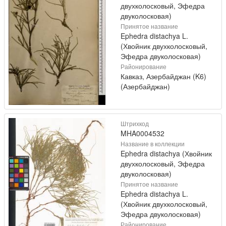
двухколосковый, Эфедра
двуколосковая)
Принятое название
Ephedra distachya L.
(Хвойник двухколосковый,
Эфедра двуколосковая)
Районирование
Кавказ, Азербайджан (K6)
(Азербайджан)
Штрихкод
MHA0004532
Название в коллекции
Ephedra distachya (Хвойник
двухколосковый, Эфедра
двуколосковая)
Принятое название
Ephedra distachya L.
(Хвойник двухколосковый,
Эфедра двуколосковая)
Районирование