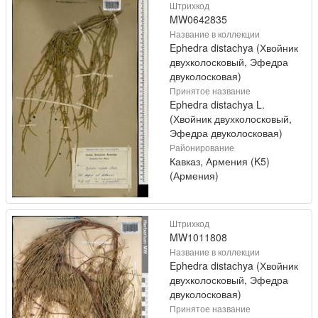
Штрихкод
MW0642835
Название в коллекции
Ephedra distachya (Хвойник
двухколосковый, Эфедра
двуколосковая)
Принятое название
Ephedra distachya L.
(Хвойник двухколосковый,
Эфедра двуколосковая)
Районирование
Кавказ, Армения (K5)
(Армения)
Штрихкод
MW1011808
Название в коллекции
Ephedra distachya (Хвойник
двухколосковый, Эфедра
двуколосковая)
Принятое название