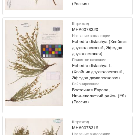
(Россия)
Штрихкод
MHA0078320
Название в коллекции
Ephedra distachya (Хвойник
двухколосковый, Эфедра
двуколосковая)
Принятое название
Ephedra distachya L.
(Хвойник двухколосковый,
Эфедра двуколосковая)
Районирование
Восточная Европа,
Нижневолжский район (E9)
(Россия)
Штрихкод
MHA0078316
Название в коллекции