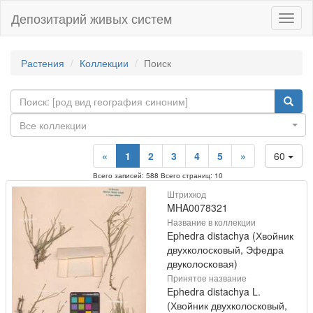
Депозитарий живых систем
Навиг
Растения
Коллекции
Поиск
Все коллекции
«
1
2
3
4
5
»
60
Всего записей: 588 Всего страниц: 10
Штрихкод
MHA0078321
Название в коллекции
Ephedra distachya (Хвойник
двухколосковый, Эфедра
двуколосковая)
Принятое название
Ephedra distachya L.
(Хвойник двухколосковый,