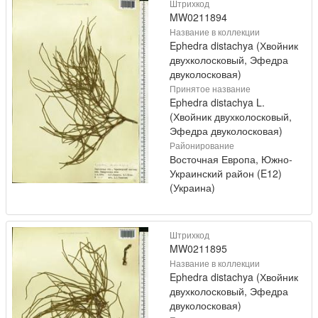
Штрихкод
MW0211894
Название в коллекции
Ephedra distachya (Хвойник
двухколосковый, Эфедра
двуколосковая)
Принятое название
Ephedra distachya L.
(Хвойник двухколосковый,
Эфедра двуколосковая)
Районирование
Восточная Европа, Южно-
Украинский район (E12)
(Украина)
Штрихкод
MW0211895
Название в коллекции
Ephedra distachya (Хвойник
двухколосковый, Эфедра
двуколосковая)