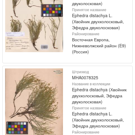
двуколосковая)
Принятое название
Ephedra distachya L.
(Хвойник двухколосковый,
Эфедра двуколосковая)
Районирование
Восточная Европа,
Нижневолжский район (E9)
(Россия)
Штрихкод
MHA0078325
Название в коллекции
Ephedra distachya (Хвойник
двухколосковый, Эфедра
двуколосковая)
Принятое название
Ephedra distachya L.
(Хвойник двухколосковый,
Эфедра двуколосковая)
Районирование