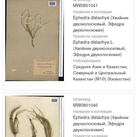
MW0801041
Название в коллекции
Ephedra distachya (Хвойник
двухколосковый, Эфедра
двуколосковая)
Принятое название
Ephedra distachya L.
(Хвойник двухколосковый,
Эфедра двуколосковая)
Районирование
Средняя Азия и Казахстан,
Северный и Центральный
Казахстан (M10) (Казахстан)
Штрихкод
MW0801040
Название в коллекции
Ephedra distachya (Хвойник
двухколосковый, Эфедра
двуколосковая)
Принятое название