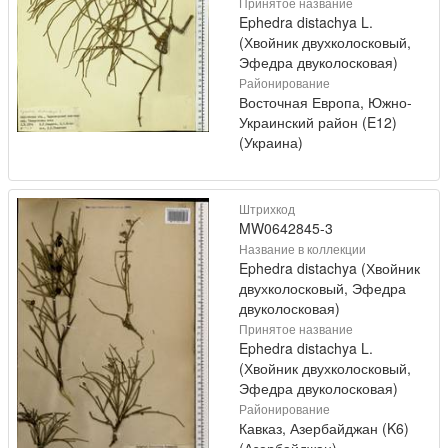
Принятое название
Ephedra distachya L.
(Хвойник двухколосковый,
Эфедра двуколосковая)
Районирование
Восточная Европа, Южно-
Украинский район (E12)
(Украина)
Штрихкод
MW0642845-3
Название в коллекции
Ephedra distachya (Хвойник
двухколосковый, Эфедра
двуколосковая)
Принятое название
Ephedra distachya L.
(Хвойник двухколосковый,
Эфедра двуколосковая)
Районирование
Кавказ, Азербайджан (K6)
(Азербайджан)