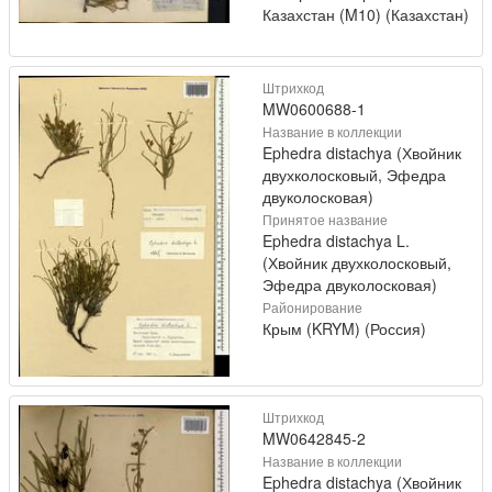
Казахстан (M10) (Казахстан)
Штрихкод
MW0600688-1
Название в коллекции
Ephedra distachya (Хвойник
двухколосковый, Эфедра
двуколосковая)
Принятое название
Ephedra distachya L.
(Хвойник двухколосковый,
Эфедра двуколосковая)
Районирование
Крым (KRYM) (Россия)
Штрихкод
MW0642845-2
Название в коллекции
Ephedra distachya (Хвойник