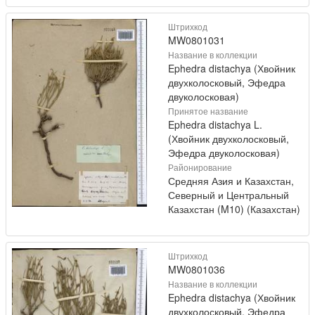
Штрихкод
MW0801031
Название в коллекции
Ephedra distachya (Хвойник
двухколосковый, Эфедра
двуколосковая)
Принятое название
Ephedra distachya L.
(Хвойник двухколосковый,
Эфедра двуколосковая)
Районирование
Средняя Азия и Казахстан,
Северный и Центральный
Казахстан (M10) (Казахстан)
Штрихкод
MW0801036
Название в коллекции
Ephedra distachya (Хвойник
двухколосковый, Эфедра