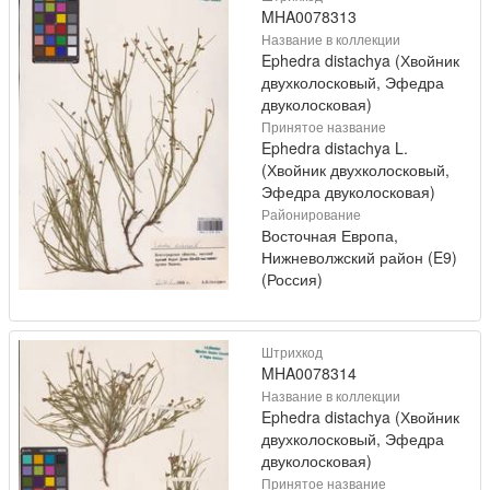
MHA0078313
Название в коллекции
Ephedra distachya (Хвойник
двухколосковый, Эфедра
двуколосковая)
Принятое название
Ephedra distachya L.
(Хвойник двухколосковый,
Эфедра двуколосковая)
Районирование
Восточная Европа,
Нижневолжский район (E9)
(Россия)
Штрихкод
MHA0078314
Название в коллекции
Ephedra distachya (Хвойник
двухколосковый, Эфедра
двуколосковая)
Принятое название