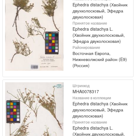
Ephedra distachya (Хвойник
двухколосковый, Эфедра
двуколосковая)
Принятое название
Ephedra distachya L.
(Хвойник двухколосковый,
Эфедра двуколосковая)
Районирование
Восточная Европа,
Нижневолжский район (E9)
(Россия)
Штрихкод
MHA0078317
Название в коллекции
Ephedra distachya (Хвойник
двухколосковый, Эфедра
двуколосковая)
Принятое название
Ephedra distachya L.
(Хвойник двухколосковый,