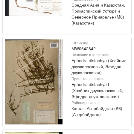
Средняя Азия и Казахстан,
Прикаспийский Устюрт и
Северное Приаралье (M8)
(Казахстан)
Штрихкод
MW0642842
Название в коллекции
Ephedra distachya (Хвойник
двухколосковый, Эфедра
двуколосковая)
Принятое название
Ephedra distachya L.
(Хвойник двухколосковый,
Эфедра двуколосковая)
Районирование
Кавказ, Азербайджан (K6)
(Азербайджан)