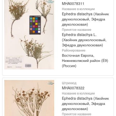
MHA0078311
Название в коллекции
Ephedra distachya (Хвойник
двухколосковый, Эфедра
двуколосковая)
Принятое название
Ephedra distachya L.
(Хвойник двухколосковый,
Эфедра двуколосковая)
Районирование
Восточная Европа,
Нижневолжский район (E9)
(Россия)
Штрихкод
MHA0078322
Название в коллекции
Ephedra distachya (Хвойник
двухколосковый, Эфедра
двуколосковая)
Принятое название