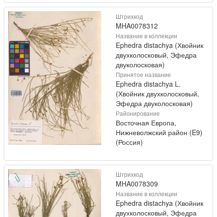
Штрихкод
MHA0078312
Название в коллекции
Ephedra distachya (Хвойник
двухколосковый, Эфедра
двуколосковая)
Принятое название
Ephedra distachya L.
(Хвойник двухколосковый,
Эфедра двуколосковая)
Районирование
Восточная Европа,
Нижневолжский район (E9)
(Россия)
Штрихкод
MHA0078309
Название в коллекции
Ephedra distachya (Хвойник
двухколосковый, Эфедра