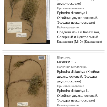
двуколосковая)
Принятое название
Ephedra distachya L.
(Хвойник двухколосковый,
Эфедра двуколосковая)
Районирование
Средняя Азия и Казахстан,
Северный и Центральный
Казахстан (M10) (Казахстан)
Штрихкод
MW0801037
Название в коллекции
Ephedra distachya (Хвойник
двухколосковый, Эфедра
двуколосковая)
Принятое название
Ephedra distachya L.
(Хвойник двухколосковый,
Эфедра двуколосковая)
Районирование