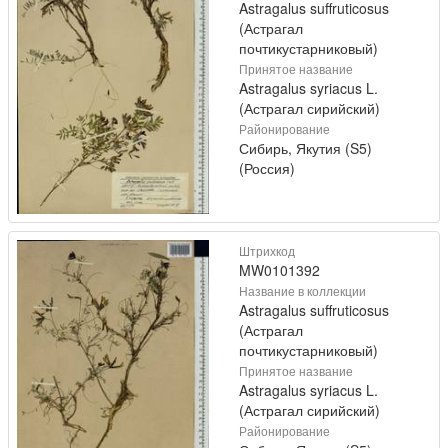
Astragalus suffruticosus
(Астрагал
почтикустарниковый)
Принятое название
Astragalus syriacus L.
(Астрагал сирийский)
Районирование
Сибирь, Якутия (S5)
(Россия)
Штрихкод
MW0101392
Название в коллекции
Astragalus suffruticosus
(Астрагал
почтикустарниковый)
Принятое название
Astragalus syriacus L.
(Астрагал сирийский)
Районирование