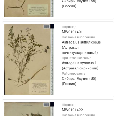
Сибирь, Якутия (S5)
(Россия)
Штрихкод
MW0101401
Название в коллекции
Astragalus suffruticosus
(Астрагал
почтикустарниковый)
Принятое название
Astragalus syriacus L.
(Астрагал сирийский)
Районирование
Сибирь, Якутия (S5)
(Россия)
Штрихкод
MW0101422
Название в коллекции