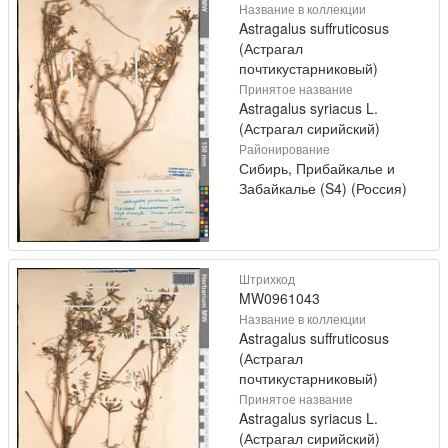
Название в коллекции
Astragalus suffruticosus
(Астрагал
почтикустарниковый)
Принятое название
Astragalus syriacus L.
(Астрагал сирийский)
Районирование
Сибирь, Прибайкалье и
Забайкалье (S4) (Россия)
Штрихкод
MW0961043
Название в коллекции
Astragalus suffruticosus
(Астрагал
почтикустарниковый)
Принятое название
Astragalus syriacus L.
(Астрагал сирийский)