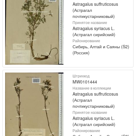
Astragalus suffruticosus
(Астрагал
почтикустарниковый)
Принятое название
Astragalus syriacus L.
(Астрагал сирийский)
Районирование
Сибирь, Алтай и Саяны (S2)
(Россия)
Штрихкод
MW0101444
Название в коллекции
Astragalus suffruticosus
(Астрагал
почтикустарниковый)
Принятое название
Astragalus syriacus L.
(Астрагал сирийский)
Районирование