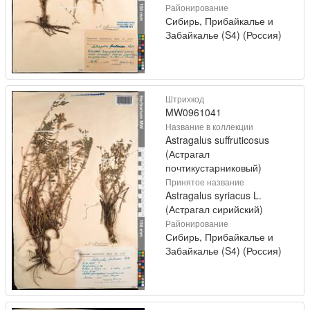
Районирование
Сибирь, Прибайкалье и
Забайкалье (S4) (Россия)
Штрихкод
MW0961041
Название в коллекции
Astragalus suffruticosus
(Астрагал
почтикустарниковый)
Принятое название
Astragalus syriacus L.
(Астрагал сирийский)
Районирование
Сибирь, Прибайкалье и
Забайкалье (S4) (Россия)