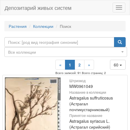
Депозитарий живых систем
Навиг
Растения
Коллекции
Поиск
Все коллекции
«
1
2
»
60
Всего записей: 91 Всего страниц: 2
Штрихкод
MW0961049
Название в коллекции
Astragalus suffruticosus
(Астрагал
почтикустарниковый)
Принятое название
Astragalus syriacus L.
(Астрагал сирийский)