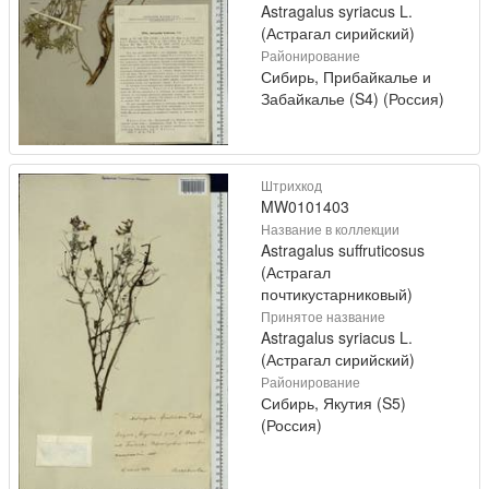
Astragalus syriacus L.
(Астрагал сирийский)
Районирование
Сибирь, Прибайкалье и
Забайкалье (S4) (Россия)
Штрихкод
MW0101403
Название в коллекции
Astragalus suffruticosus
(Астрагал
почтикустарниковый)
Принятое название
Astragalus syriacus L.
(Астрагал сирийский)
Районирование
Сибирь, Якутия (S5)
(Россия)