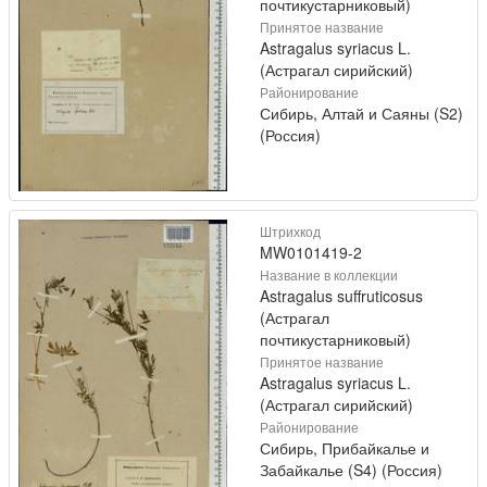
почтикустарниковый)
Принятое название
Astragalus syriacus L.
(Астрагал сирийский)
Районирование
Сибирь, Алтай и Саяны (S2)
(Россия)
Штрихкод
MW0101419-2
Название в коллекции
Astragalus suffruticosus
(Астрагал
почтикустарниковый)
Принятое название
Astragalus syriacus L.
(Астрагал сирийский)
Районирование
Сибирь, Прибайкалье и
Забайкалье (S4) (Россия)