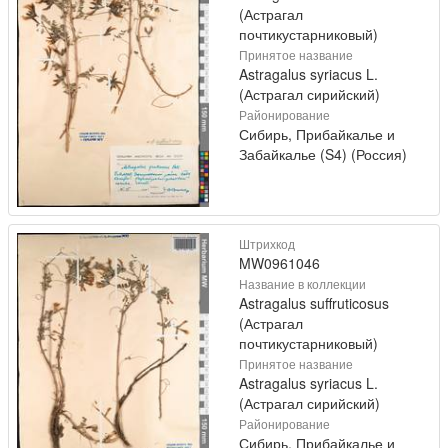
(Астрагал
почтикустарниковый)
Принятое название
Astragalus syriacus L.
(Астрагал сирийский)
Районирование
Сибирь, Прибайкалье и
Забайкалье (S4) (Россия)
Штрихкод
MW0961046
Название в коллекции
Astragalus suffruticosus
(Астрагал
почтикустарниковый)
Принятое название
Astragalus syriacus L.
(Астрагал сирийский)
Районирование
Сибирь, Прибайкалье и