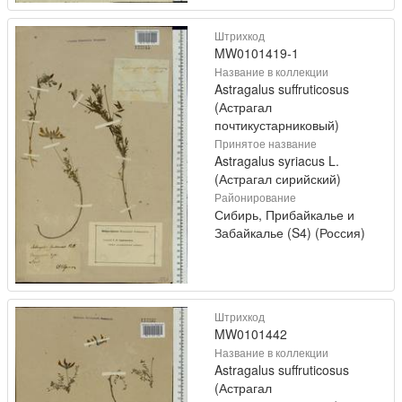
Штрихкод
MW0101419-1
Название в коллекции
Astragalus suffruticosus
(Астрагал
почтикустарниковый)
Принятое название
Astragalus syriacus L.
(Астрагал сирийский)
Районирование
Сибирь, Прибайкалье и
Забайкалье (S4) (Россия)
Штрихкод
MW0101442
Название в коллекции
Astragalus suffruticosus
(Астрагал