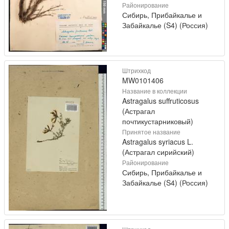
Районирование
Сибирь, Прибайкалье и
Забайкалье (S4) (Россия)
Штрихкод
MW0101406
Название в коллекции
Astragalus suffruticosus
(Астрагал
почтикустарниковый)
Принятое название
Astragalus syriacus L.
(Астрагал сирийский)
Районирование
Сибирь, Прибайкалье и
Забайкалье (S4) (Россия)