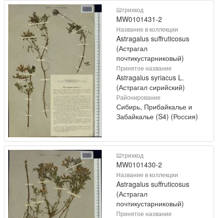
Штрихкод
MW0101431-2
Название в коллекции
Astragalus suffruticosus
(Астрагал
почтикустарниковый)
Принятое название
Astragalus syriacus L.
(Астрагал сирийский)
Районирование
Сибирь, Прибайкалье и
Забайкалье (S4) (Россия)
Штрихкод
MW0101430-2
Название в коллекции
Astragalus suffruticosus
(Астрагал
почтикустарниковый)
Принятое название