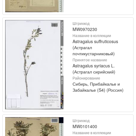
Штрихкод
MW0970230
Название в коллекции
Astragalus suffruticosus
(Астрагал
почтикустарниковый)
Принятое название
Astragalus syriacus L.
(Астрагал сирийский)
Районирование
Сибирь, Прибайкалье и
Забайкалье (S4) (Россия)
Штрихкод
MW0101400
Название в коллекции