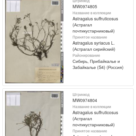
Штрихкод
MW0974805
Название в коллекции
Astragalus suffruticosus
(Астрагал
почтикустарниковый)
Принятое название
Astragalus syriacus L.
(Астрагал сирийский)
Районирование
Сибирь, Прибайкалье и
Забайкалье (S4) (Россия)
Штрихкод
MW0974804
Название в коллекции
Astragalus suffruticosus
(Астрагал
почтикустарниковый)
Принятое название