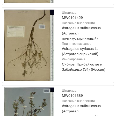
Штрихкод
MW0101429
Название в коллекции
Astragalus suffruticosus
(Астрагал
почтикустарниковый)
Принятое название
Astragalus syriacus L.
(Астрагал сирийский)
Районирование
Сибирь, Прибайкалье и
Забайкалье (S4) (Россия)
Штрихкод
MW0101389
Название в коллекции
Astragalus suffruticosus
(Астрагал