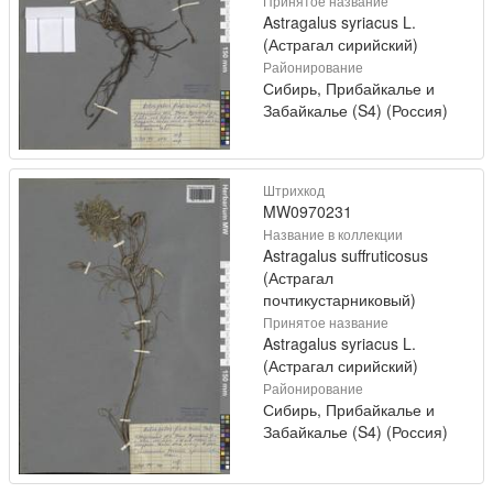
Принятое название
Astragalus syriacus L.
(Астрагал сирийский)
Районирование
Сибирь, Прибайкалье и
Забайкалье (S4) (Россия)
Штрихкод
MW0970231
Название в коллекции
Astragalus suffruticosus
(Астрагал
почтикустарниковый)
Принятое название
Astragalus syriacus L.
(Астрагал сирийский)
Районирование
Сибирь, Прибайкалье и
Забайкалье (S4) (Россия)