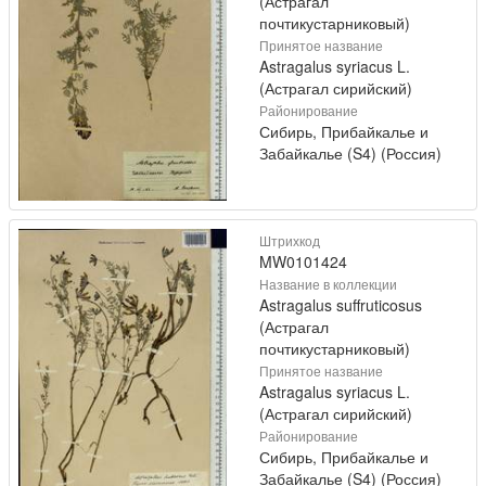
(Астрагал
почтикустарниковый)
Принятое название
Astragalus syriacus L.
(Астрагал сирийский)
Районирование
Сибирь, Прибайкалье и
Забайкалье (S4) (Россия)
Штрихкод
MW0101424
Название в коллекции
Astragalus suffruticosus
(Астрагал
почтикустарниковый)
Принятое название
Astragalus syriacus L.
(Астрагал сирийский)
Районирование
Сибирь, Прибайкалье и
Забайкалье (S4) (Россия)