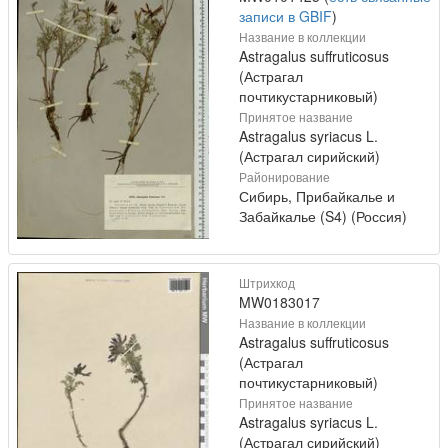
записи в GBIF
)
Название в коллекции
Astragalus suffruticosus
(Астрагал
почтикустарниковый)
Принятое название
Astragalus syriacus L.
(Астрагал сирийский)
Районирование
Сибирь, Прибайкалье и
Забайкалье (S4) (Россия)
Штрихкод
MW0183017
Название в коллекции
Astragalus suffruticosus
(Астрагал
почтикустарниковый)
Принятое название
Astragalus syriacus L.
(Астрагал сирийский)