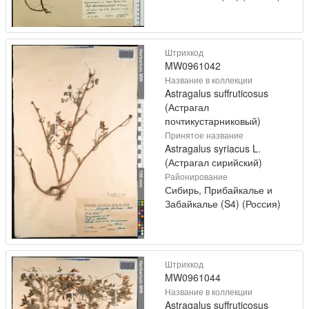
Штрихкод
MW0961042
Название в коллекции
Astragalus suffruticosus
(Астрагал
почтикустарниковый)
Принятое название
Astragalus syriacus L.
(Астрагал сирийский)
Районирование
Сибирь, Прибайкалье и
Забайкалье (S4) (Россия)
Штрихкод
MW0961044
Название в коллекции
Astragalus suffruticosus