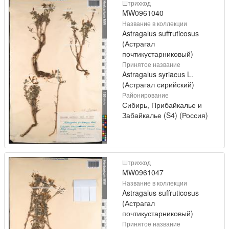
Штрихкод
MW0961040
Название в коллекции
Astragalus suffruticosus
(Астрагал
почтикустарниковый)
Принятое название
Astragalus syriacus L.
(Астрагал сирийский)
Районирование
Сибирь, Прибайкалье и
Забайкалье (S4) (Россия)
Штрихкод
MW0961047
Название в коллекции
Astragalus suffruticosus
(Астрагал
почтикустарниковый)
Принятое название