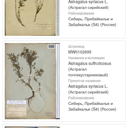
Astragalus syriacus L.
(Астрагал сирийский)
Районирование
Сибирь, Прибайкалье и
Забайкалье (S4) (Россия)
Штрихкод
MW0102695
Название в коллекции
Astragalus suffruticosus
(Астрагал
почтикустарниковый)
Принятое название
Astragalus syriacus L.
(Астрагал сирийский)
Районирование
Сибирь, Прибайкалье и
Забайкалье (S4) (Россия)