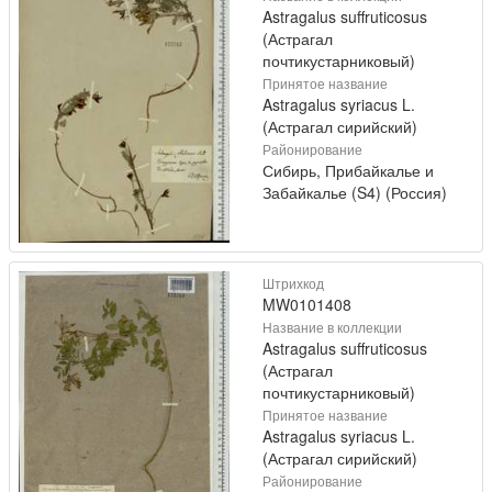
Astragalus suffruticosus
(Астрагал
почтикустарниковый)
Принятое название
Astragalus syriacus L.
(Астрагал сирийский)
Районирование
Сибирь, Прибайкалье и
Забайкалье (S4) (Россия)
Штрихкод
MW0101408
Название в коллекции
Astragalus suffruticosus
(Астрагал
почтикустарниковый)
Принятое название
Astragalus syriacus L.
(Астрагал сирийский)
Районирование