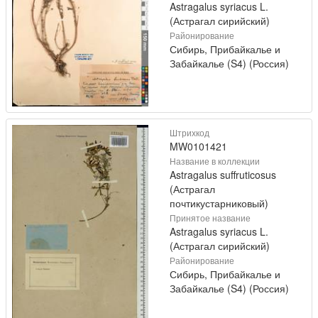
Astragalus syriacus L.
(Астрагал сирийский)
Районирование
Сибирь, Прибайкалье и
Забайкалье (S4) (Россия)
Штрихкод
MW0101421
Название в коллекции
Astragalus suffruticosus
(Астрагал
почтикустарниковый)
Принятое название
Astragalus syriacus L.
(Астрагал сирийский)
Районирование
Сибирь, Прибайкалье и
Забайкалье (S4) (Россия)