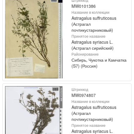
Штрихкод
MW0101386
Название в коллекции
Astragalus suffruticosus
(Астрагал
почтикустарниковый)
Принятое название
Astragalus syriacus L.
(Астрагал сирийский)
Районирование
Сибирь, Чукотка и Камчатка
(S7) (Россия)
Штрихкод
MW0974807
Название в коллекции
Astragalus suffruticosus
(Астрагал
почтикустарниковый)
Принятое название
Astragalus syriacus L.