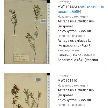
Штрихкод
MW0101423 (
есть связанные
записи в GBIF
)
Название в коллекции
Astragalus suffruticosus
(Астрагал
почтикустарниковый)
Принятое название
Astragalus syriacus L.
(Астрагал сирийский)
Районирование
Сибирь, Прибайкалье и
Забайкалье (S4) (Россия)
Штрихкод
MW0101410
Название в коллекции
Astragalus suffruticosus
(Астрагал
почтикустарниковый)
Принятое название