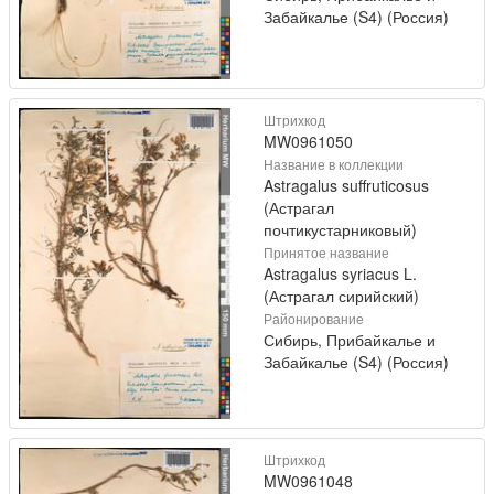
Забайкалье (S4) (Россия)
Штрихкод
MW0961050
Название в коллекции
Astragalus suffruticosus
(Астрагал
почтикустарниковый)
Принятое название
Astragalus syriacus L.
(Астрагал сирийский)
Районирование
Сибирь, Прибайкалье и
Забайкалье (S4) (Россия)
Штрихкод
MW0961048