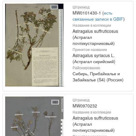
Штрихкод
MW0101430-1 (
есть
связанные записи в GBIF
)
Название в коллекции
Astragalus suffruticosus
(Астрагал
почтикустарниковый)
Принятое название
Astragalus syriacus L.
(Астрагал сирийский)
Районирование
Сибирь, Прибайкалье и
Забайкалье (S4) (Россия)
Штрихкод
MW0970232
Название в коллекции
Astragalus suffruticosus
(Астрагал
почтикустарниковый)