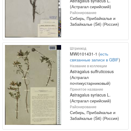
Astragalus syriacus L.
(Астрагал сирийский)
Районирование
Сибирь, Прибайкалье и
Забайкалье (S4) (Россия)
Штрихкод
MW0101431-1 (
есть
связанные записи в GBIF
)
Название в коллекции
Astragalus suffruticosus
(Астрагал
почтикустарниковый)
Принятое название
Astragalus syriacus L.
(Астрагал сирийский)
Районирование
Сибирь, Прибайкалье и
Забайкалье (S4) (Россия)