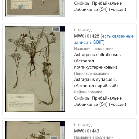
Сибирь, Прибайкалье и
Забайкалье (S4) (Россия)
Штрихкод
MW0101428 (
есть связанные
записи в GBIF
)
Название в коллекции
Astragalus suffruticosus
(Астрагал
почтикустарниковый)
Принятое название
Astragalus syriacus L.
(Астрагал сирийский)
Районирование
Сибирь, Прибайкалье и
Забайкалье (S4) (Россия)
Штрихкод
MW0101443
Название в коллекции