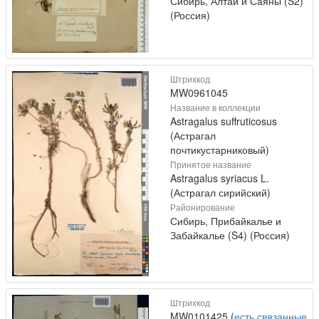
Сибирь, Алтай и Саяны (S2)
(Россия)
Штрихкод
MW0961045
Название в коллекции
Astragalus suffruticosus
(Астрагал
почтикустарниковый)
Принятое название
Astragalus syriacus L.
(Астрагал сирийский)
Районирование
Сибирь, Прибайкалье и
Забайкалье (S4) (Россия)
Штрихкод
MW0101425 (
есть связанные