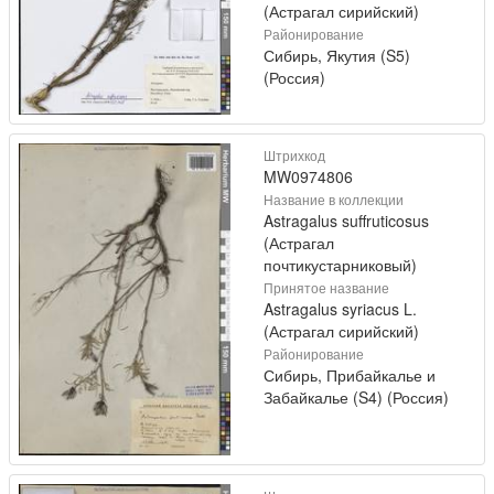
(Астрагал сирийский)
Районирование
Сибирь, Якутия (S5)
(Россия)
Штрихкод
MW0974806
Название в коллекции
Astragalus suffruticosus
(Астрагал
почтикустарниковый)
Принятое название
Astragalus syriacus L.
(Астрагал сирийский)
Районирование
Сибирь, Прибайкалье и
Забайкалье (S4) (Россия)