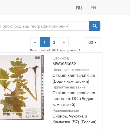
RU
EN
«
1
2
»
60
Всего записей: 86 Всего страниц: 2
Штрихкод
MW0956652
Название в коллекции
Cirsium kamtschaticum
(Бодяк камчатский)
Принятое название
Cirsium kamtschaticum
Ledeb. ex DC. (Бодяк
камчатский)
Районирование
Сибирь, Чукотка и
Камчатка (S7) (Россия)