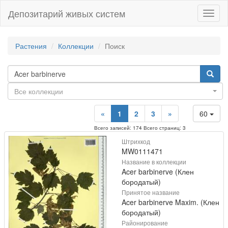
Депозитарий живых систем
Навиг
Растения
Коллекции
Поиск
Все коллекции
«
1
2
3
»
60
Всего записей: 174 Всего страниц: 3
Штрихкод
MW0111471
Название в коллекции
Acer barbinerve (Клен
бородатый)
Принятое название
Acer barbinerve Maxim. (Клен
бородатый)
Районирование