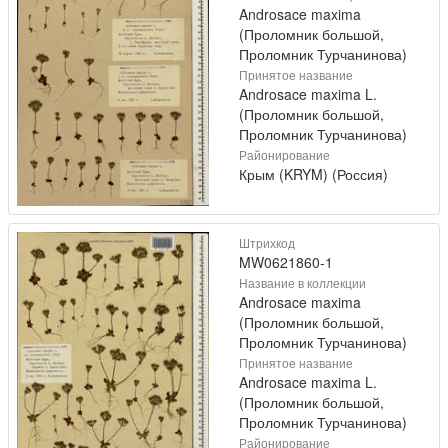
Androsace maxima
(Проломник большой,
Проломник Турчанинова)
Принятое название
Androsace maxima L.
(Проломник большой,
Проломник Турчанинова)
Районирование
Крым (KRYM) (Россия)
Штрихкод
MW0621860-1
Название в коллекции
Androsace maxima
(Проломник большой,
Проломник Турчанинова)
Принятое название
Androsace maxima L.
(Проломник большой,
Проломник Турчанинова)
Районирование