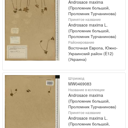
Androsace maxima
(Проломник большой,
Проломник Турчанинова)
Принятое название
Androsace maxima L.
(Проломник большой,
Проломник Турчанинова)
Районирование
Восточная Европа, Южно-
Украинский район (E12)
(Украина)
Штрихкод
MW0469083
Название в коллекции
Androsace maxima
(Проломник большой,
Проломник Турчанинова)
Принятое название
Androsace maxima L.
(Проломник большой,