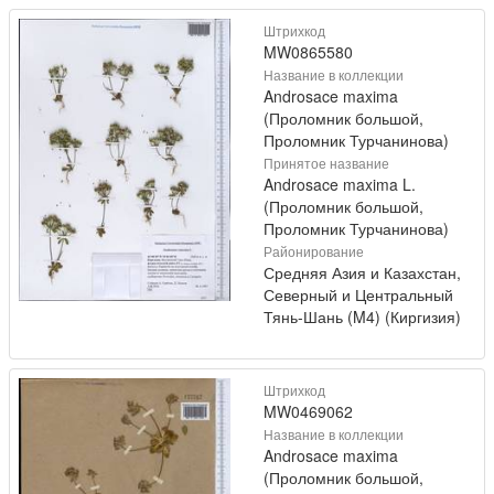
Штрихкод
MW0865580
Название в коллекции
Androsace maxima
(Проломник большой,
Проломник Турчанинова)
Принятое название
Androsace maxima L.
(Проломник большой,
Проломник Турчанинова)
Районирование
Средняя Азия и Казахстан,
Северный и Центральный
Тянь-Шань (M4) (Киргизия)
Штрихкод
MW0469062
Название в коллекции
Androsace maxima
(Проломник большой,