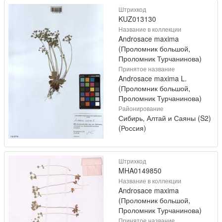
Штрихкод
KUZ013130
Название в коллекции
Androsace maxima
(Проломник большой,
Проломник Турчанинова)
Принятое название
Androsace maxima L.
(Проломник большой,
Проломник Турчанинова)
Районирование
Сибирь, Алтай и Саяны (S2)
(Россия)
Штрихкод
MHA0149850
Название в коллекции
Androsace maxima
(Проломник большой,
Проломник Турчанинова)
Принятое название