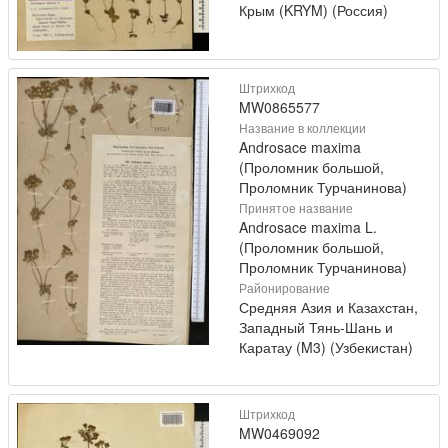
Крым (KRYM) (Россия)
Штрихкод
MW0865577
Название в коллекции
Androsace maxima
(Проломник большой,
Проломник Турчанинова)
Принятое название
Androsace maxima L.
(Проломник большой,
Проломник Турчанинова)
Районирование
Средняя Азия и Казахстан,
Западный Тянь-Шань и
Каратау (M3) (Узбекистан)
Штрихкод
MW0469092