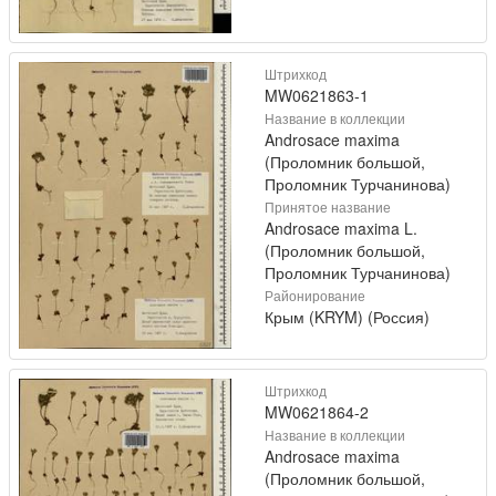
Штрихкод
MW0621863-1
Название в коллекции
Androsace maxima
(Проломник большой,
Проломник Турчанинова)
Принятое название
Androsace maxima L.
(Проломник большой,
Проломник Турчанинова)
Районирование
Крым (KRYM) (Россия)
Штрихкод
MW0621864-2
Название в коллекции
Androsace maxima
(Проломник большой,