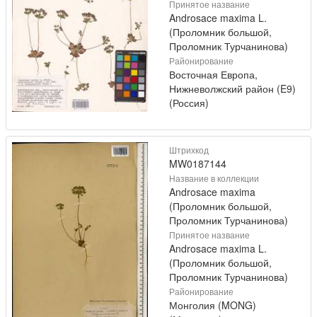
Принятое название
Androsace maxima L.
(Проломник большой,
Проломник Турчанинова)
Районирование
Восточная Европа,
Нижневолжский район (E9)
(Россия)
Штрихкод
MW0187144
Название в коллекции
Androsace maxima
(Проломник большой,
Проломник Турчанинова)
Принятое название
Androsace maxima L.
(Проломник большой,
Проломник Турчанинова)
Районирование
Монголия (MONG)