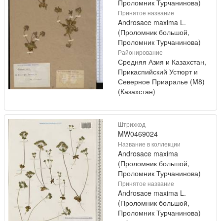
Проломник Турчанинова)
Принятое название
Androsace maxima L.
(Проломник большой,
Проломник Турчанинова)
Районирование
Средняя Азия и Казахстан,
Прикаспийский Устюрт и
Северное Приаралье (M8)
(Казахстан)
Штрихкод
MW0469024
Название в коллекции
Androsace maxima
(Проломник большой,
Проломник Турчанинова)
Принятое название
Androsace maxima L.
(Проломник большой,
Проломник Турчанинова)