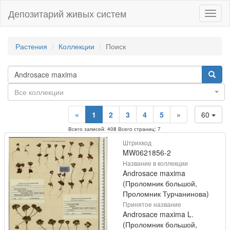
Депозитарий живых систем
Навиг
Растения
Коллекции
Поиск
Все коллекции
«
1
2
3
4
5
»
60
Всего записей: 408 Всего страниц: 7
Штрихкод
MW0621856-2
Название в коллекции
Androsace maxima
(Проломник большой,
Проломник Турчанинова)
Принятое название
Androsace maxima L.
(Проломник большой,