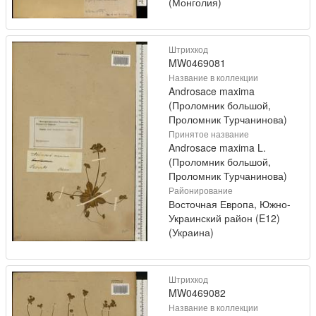
(Монголия)
Штрихкод
MW0469081
Название в коллекции
Androsace maxima
(Проломник большой,
Проломник Турчанинова)
Принятое название
Androsace maxima L.
(Проломник большой,
Проломник Турчанинова)
Районирование
Восточная Европа, Южно-
Украинский район (E12)
(Украина)
Штрихкод
MW0469082
Название в коллекции