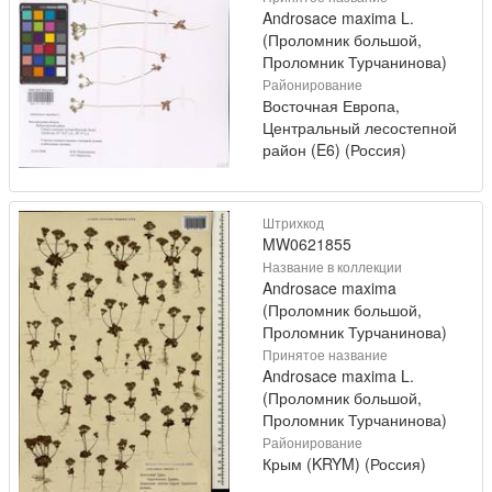
Androsace maxima L.
(Проломник большой,
Проломник Турчанинова)
Районирование
Восточная Европа,
Центральный лесостепной
район (E6) (Россия)
Штрихкод
MW0621855
Название в коллекции
Androsace maxima
(Проломник большой,
Проломник Турчанинова)
Принятое название
Androsace maxima L.
(Проломник большой,
Проломник Турчанинова)
Районирование
Крым (KRYM) (Россия)