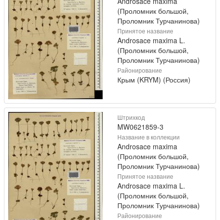
Androsace maxima
(Проломник большой,
Проломник Турчанинова)
Принятое название
Androsace maxima L.
(Проломник большой,
Проломник Турчанинова)
Районирование
Крым (KRYM) (Россия)
Штрихкод
MW0621859-3
Название в коллекции
Androsace maxima
(Проломник большой,
Проломник Турчанинова)
Принятое название
Androsace maxima L.
(Проломник большой,
Проломник Турчанинова)
Районирование