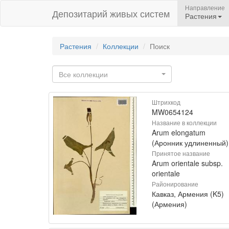
Направление
Депозитарий живых систем
Растения
Растения
Коллекции
Поиск
Все коллекции
Штрихкод
MW0654124
Название в коллекции
Arum elongatum
(Аронник удлиненный)
Принятое название
Arum orientale subsp.
orientale
Районирование
Кавказ, Армения (K5)
(Армения)