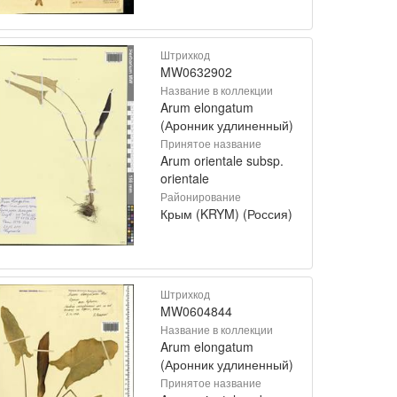
Штрихкод
MW0632902
Название в коллекции
Arum elongatum
(Аронник удлиненный)
Принятое название
Arum orientale subsp.
orientale
Районирование
Крым (KRYM) (Россия)
Штрихкод
MW0604844
Название в коллекции
Arum elongatum
(Аронник удлиненный)
Принятое название