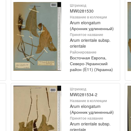
Штрихкод
MW0281530
Название в коллекции
Arum elongatum
(Аронник удлиненный)
Принятое название
Arum orientale subsp.
orientale
Районирование
Восточная Европа,
Северо-Украинский
район (E11) (Украина)
Штрихкод
MW0281534-2
Название в коллекции
Arum elongatum
(Аронник удлиненный)
Принятое название
Arum orientale subsp.
orientale