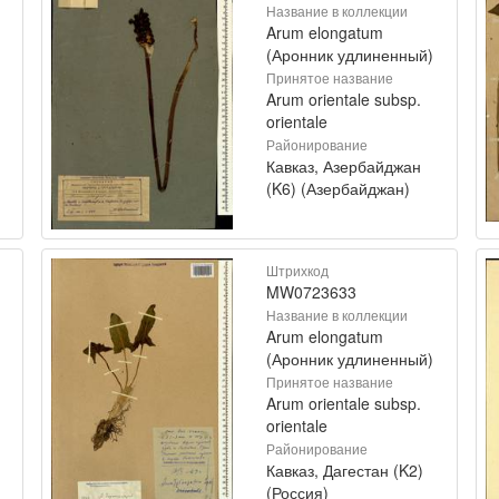
Название в коллекции
Arum elongatum
(Аронник удлиненный)
Принятое название
Arum orientale subsp.
orientale
Районирование
Кавказ, Азербайджан
(K6) (Азербайджан)
Штрихкод
MW0723633
Название в коллекции
Arum elongatum
(Аронник удлиненный)
Принятое название
Arum orientale subsp.
orientale
Районирование
Кавказ, Дагестан (K2)
(Россия)