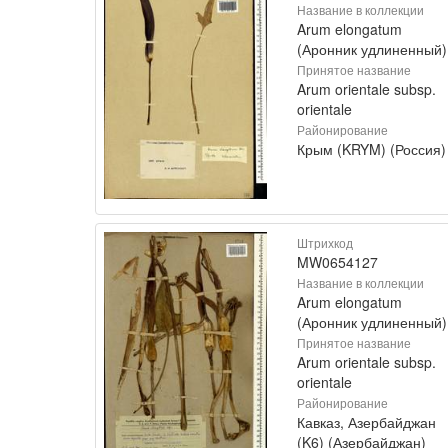
Название в коллекции
Arum elongatum
(Аронник удлиненный)
Принятое название
Arum orientale subsp.
orientale
Районирование
Крым (KRYM) (Россия)
Штрихкод
MW0654127
Название в коллекции
Arum elongatum
(Аронник удлиненный)
Принятое название
Arum orientale subsp.
orientale
Районирование
Кавказ, Азербайджан
(K6) (Азербайджан)