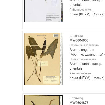
orientale
Районирование
Крым (KRYM) (Россия)
Штрихкод
MW0604856
Название в коллекции
Arum elongatum
(Аронник удлиненный)
Принятое название
Arum orientale subsp.
orientale
Районирование
Крым (KRYM) (Россия)
Штрихкод
MW0604876