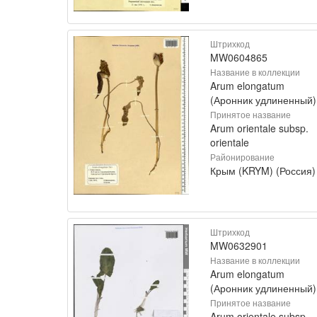
Штрихкод
MW0604865
Название в коллекции
Arum elongatum
(Аронник удлиненный)
Принятое название
Arum orientale subsp.
orientale
Районирование
Крым (KRYM) (Россия)
Штрихкод
MW0632901
Название в коллекции
Arum elongatum
(Аронник удлиненный)
Принятое название
Arum orientale subsp.