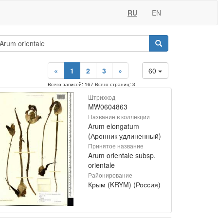
RU
EN
«
1
2
3
»
60
Всего записей: 167 Всего страниц: 3
Штрихкод
MW0604863
Название в коллекции
Arum elongatum
(Аронник удлиненный)
Принятое название
Arum orientale subsp.
orientale
Районирование
Крым (KRYM) (Россия)