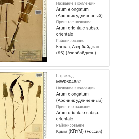
Название в коллекции
Arum elongatum
(Аронник удлиненный)
Принятое название
Arum orientale subsp.
orientale
Районирование
Кавказ, Азербайджан
(K6) (Азербайджан)
Штрихкод
MW0604857
Название в коллекции
Arum elongatum
(Аронник удлиненный)
Принятое название
Arum orientale subsp.
orientale
Районирование
Крым (KRYM) (Россия)