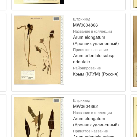
Штрихкод
MW0604866
Название в коллекции
Arum elongatum
(Аронник удлиненный)
Принятое название
Arum orientale subsp.
orientale
Районирование
Крым (KRYM) (Россия)
Штрихкод
MW0604862
Название в коллекции
Arum elongatum
(Аронник удлиненный)
Принятое название
Arum orientale subsp.