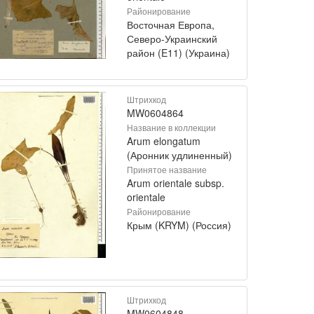
Районирование
Восточная Европа,
Северо-Украинский
район (E11) (Украина)
Штрихкод
MW0604864
Название в коллекции
Arum elongatum
(Аронник удлиненный)
Принятое название
Arum orientale subsp.
orientale
Районирование
Крым (KRYM) (Россия)
Штрихкод
MW0604848