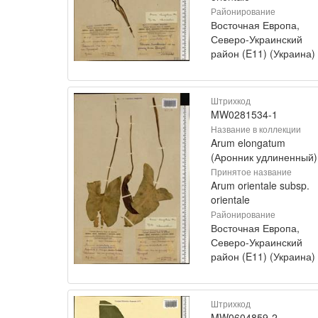
Районирование
Восточная Европа,
Северо-Украинский
район (E11) (Украина)
Штрихкод
MW0281534-1
Название в коллекции
Arum elongatum
(Аронник удлиненный)
Принятое название
Arum orientale subsp.
orientale
Районирование
Восточная Европа,
Северо-Украинский
район (E11) (Украина)
Штрихкод
MW0604859-2