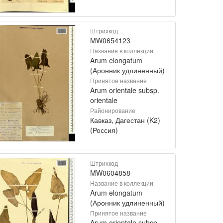
Штрихкод
MW0654123
Название в коллекции
Arum elongatum
(Аронник удлиненный)
Принятое название
Arum orientale subsp.
orientale
Районирование
Кавказ, Дагестан (K2)
(Россия)
Штрихкод
MW0604858
Название в коллекции
Arum elongatum
(Аронник удлиненный)
Принятое название
Arum orientale subsp.