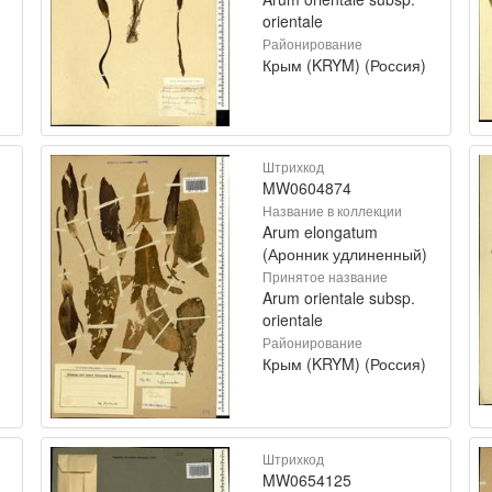
orientale
Районирование
Крым (KRYM) (Россия)
Штрихкод
MW0604874
Название в коллекции
Arum elongatum
(Аронник удлиненный)
Принятое название
Arum orientale subsp.
orientale
Районирование
Крым (KRYM) (Россия)
Штрихкод
MW0654125