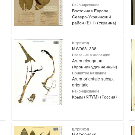
Районирование
Восточная Европа,
Северо-Украинский
район (E11) (Украина)
Штрихкод
MW0631338
Название в коллекции
Arum elongatum
(Аронник удлиненный)
Принятое название
Arum orientale subsp.
orientale
Районирование
Крым (KRYM) (Россия)
Штрихкод
MW0604849