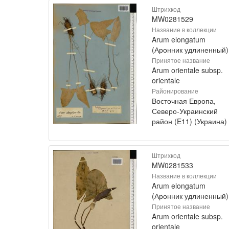
Штрихкод
MW0281529
Название в коллекции
Arum elongatum
(Аронник удлиненный)
Принятое название
Arum orientale subsp.
orientale
Районирование
Восточная Европа,
Северо-Украинский
район (E11) (Украина)
Штрихкод
MW0281533
Название в коллекции
Arum elongatum
(Аронник удлиненный)
Принятое название
Arum orientale subsp.
orientale