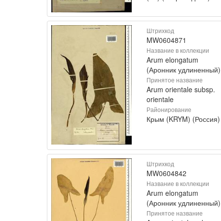
Штрихкод
MW0604871
Название в коллекции
Arum elongatum
(Аронник удлиненный)
Принятое название
Arum orientale subsp.
orientale
Районирование
Крым (KRYM) (Россия)
Штрихкод
MW0604842
Название в коллекции
Arum elongatum
(Аронник удлиненный)
Принятое название