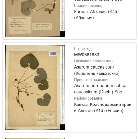
Районирование
Кавказ, Абхазия (K4a)
(Абхазия)
Штрихкод
MW0661883
Название в коллекции
Asarum caucasicum
(Копытень кавказский)
Принятое название
Asarum europaeum subsp.
caucasicum (Duch.) Soó
Районирование
Кавказ, Краснодарский край
и Адыгея (K1a) (Россия)