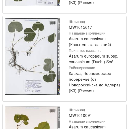
(K3) (Россия)
Штрихкод
MW1015617
Название в коллекции
Asarum caucasicum
(Копытень кавказский)
Принятое название
Asarum europaeum subsp.
caucasicum (Duch.) Soó
Районирование
Кавказ, Черноморское
побережье (от
Новороссийска до Адлера)
(K3) (Россия)
Штрихкод
MW1010091
Название в коллекции
Asarum caucasicum