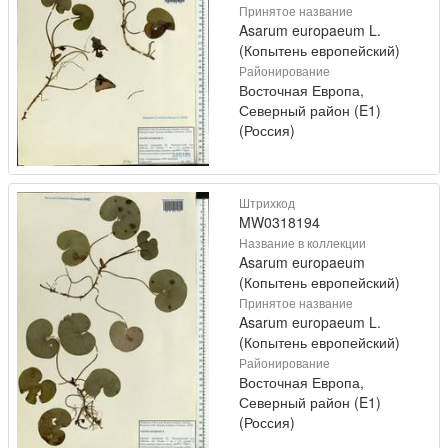
Принятое название
Asarum europaeum L.
(Копытень европейский)
Районирование
Восточная Европа,
Северный район (E1)
(Россия)
Штрихкод
MW0318194
Название в коллекции
Asarum europaeum
(Копытень европейский)
Принятое название
Asarum europaeum L.
(Копытень европейский)
Районирование
Восточная Европа,
Северный район (E1)
(Россия)