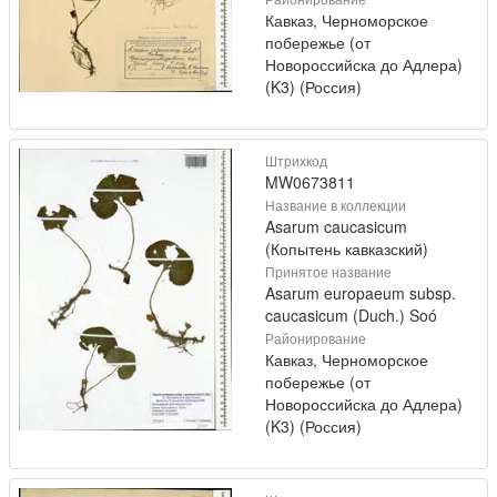
Кавказ, Черноморское
побережье (от
Новороссийска до Адлера)
(K3) (Россия)
Штрихкод
MW0673811
Название в коллекции
Asarum caucasicum
(Копытень кавказский)
Принятое название
Asarum europaeum subsp.
caucasicum (Duch.) Soó
Районирование
Кавказ, Черноморское
побережье (от
Новороссийска до Адлера)
(K3) (Россия)