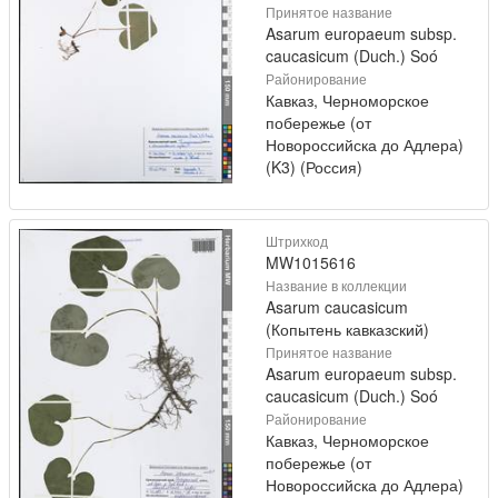
Принятое название
Asarum europaeum subsp.
caucasicum (Duch.) Soó
Районирование
Кавказ, Черноморское
побережье (от
Новороссийска до Адлера)
(K3) (Россия)
Штрихкод
MW1015616
Название в коллекции
Asarum caucasicum
(Копытень кавказский)
Принятое название
Asarum europaeum subsp.
caucasicum (Duch.) Soó
Районирование
Кавказ, Черноморское
побережье (от
Новороссийска до Адлера)