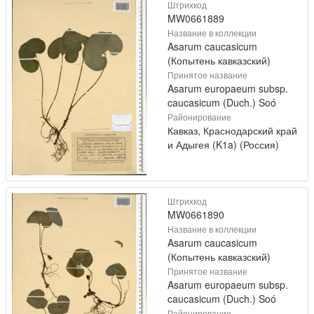
Штрихкод
MW0661889
Название в коллекции
Asarum caucasicum
(Копытень кавказский)
Принятое название
Asarum europaeum subsp.
caucasicum (Duch.) Soó
Районирование
Кавказ, Краснодарский край
и Адыгея (K1a) (Россия)
Штрихкод
MW0661890
Название в коллекции
Asarum caucasicum
(Копытень кавказский)
Принятое название
Asarum europaeum subsp.
caucasicum (Duch.) Soó
Районирование