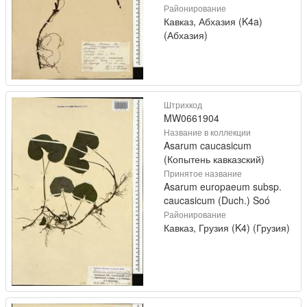
Районирование
Кавказ, Абхазия (K4a)
(Абхазия)
Штрихкод
MW0661904
Название в коллекции
Asarum caucasicum
(Копытень кавказский)
Принятое название
Asarum europaeum subsp.
caucasicum (Duch.) Soó
Районирование
Кавказ, Грузия (K4) (Грузия)