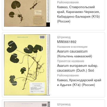
Районирование
Кавказ, Ставропольский
край, Карачаево-Черкесия,
Кабардино-Балкария (K1b)
(Россия)
Штрихкод
MW0661892
Название в коллекции
Asarum caucasicum
(Копытень кавказский)
Принятое название
Asarum europaeum subsp.
caucasicum (Duch.) Soó
Районирование
Кавказ, Краснодарский край
и Адыгея (K1a) (Россия)
Штрихкод