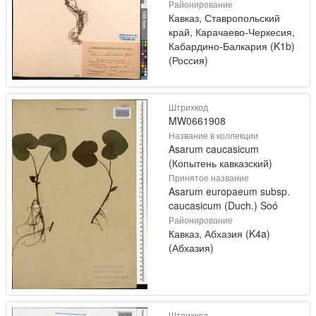
Районирование
Кавказ, Ставропольский
край, Карачаево-Черкесия,
Кабардино-Балкария (K1b)
(Россия)
Штрихкод
MW0661908
Название в коллекции
Asarum caucasicum
(Копытень кавказский)
Принятое название
Asarum europaeum subsp.
caucasicum (Duch.) Soó
Районирование
Кавказ, Абхазия (K4a)
(Абхазия)
Штрихкод