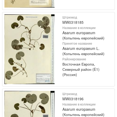
Штрихкод
MW0318185
Название в коллекции
Asarum europaeum
(Копытень европейский)
Принятое название
Asarum europaeum L.
(Копытень европейский)
Районирование
Восточная Европа,
Северный район (E1)
(Россия)
Штрихкод
MW0318196
Название в коллекции
Asarum europaeum
(Копытень европейский)