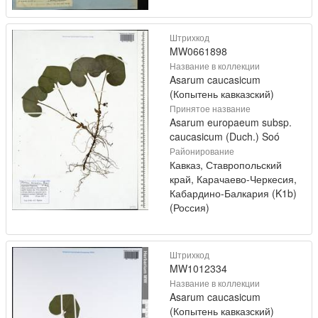
Штрихкод
MW0661898
Название в коллекции
Asarum caucasicum
(Копытень кавказский)
Принятое название
Asarum europaeum subsp.
caucasicum (Duch.) Soó
Районирование
Кавказ, Ставропольский
край, Карачаево-Черкесия,
Кабардино-Балкария (K1b)
(Россия)
Штрихкод
MW1012334
Название в коллекции
Asarum caucasicum
(Копытень кавказский)