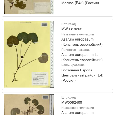
Москва (E4a) (Россия)
Штрихкод
MW0318262
Название в коллекции
Asarum europaeum
(Копытень европейский)
Принятое название
Asarum europaeum L.
(Копытень европейский)
Районирование
Восточная Европа,
Центральный район (E4)
(Россия)
Штрихкод
MW0062409
Название в коллекции
Asarum europaeum