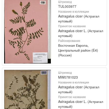
Штрихкод
TUL003977
Название в коллекции
Astragalus cicer (Астрагал
нутовый)
Принятое название
Astragalus cicer L. (Астрагал
нутовый)
Районирование
Восточная Европа,
Центральный район (E4)
(Россия)
Штрихкод
MW0781023
Название в коллекции
Astragalus cicer (Астрагал
нутовый)
Принятое название
Astragalus cicer L. (Астрагал
нутовый)