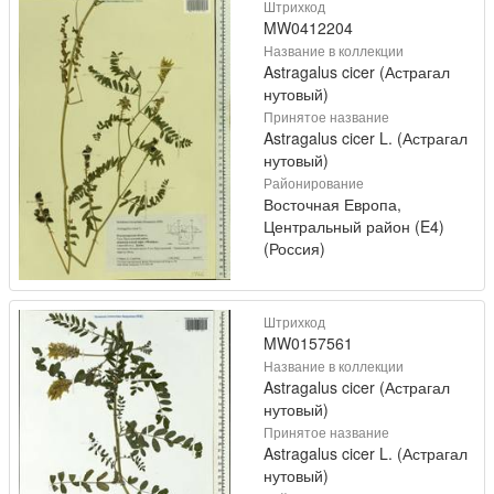
Штрихкод
MW0412204
Название в коллекции
Astragalus cicer (Астрагал
нутовый)
Принятое название
Astragalus cicer L. (Астрагал
нутовый)
Районирование
Восточная Европа,
Центральный район (E4)
(Россия)
Штрихкод
MW0157561
Название в коллекции
Astragalus cicer (Астрагал
нутовый)
Принятое название
Astragalus cicer L. (Астрагал
нутовый)