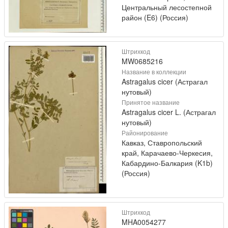
Центральный лесостепной
район (E6) (Россия)
Штрихкод
MW0685216
Название в коллекции
Astragalus cicer (Астрагал
нутовый)
Принятое название
Astragalus cicer L. (Астрагал
нутовый)
Районирование
Кавказ, Ставропольский
край, Карачаево-Черкесия,
Кабардино-Балкария (K1b)
(Россия)
Штрихкод
MHA0054277