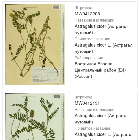
Штрихкод
MW0412205
Название в коллекции
Astragalus cicer (Астрагал
нутовый)
Принятое название
Astragalus cicer L. (Астрагал
нутовый)
Районирование
Восточная Европа,
Центральный район (E4)
(Россия)
Штрихкод
MW0412191
Название в коллекции
Astragalus cicer (Астрагал
нутовый)
Принятое название
Astragalus cicer L. (Астрагал