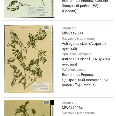
Восточная Европа, Северо-
Западный район (E2)
(Россия)
Штрихкод
MW0412330
Название в коллекции
Astragalus cicer (Астрагал
нутовый)
Принятое название
Astragalus cicer L. (Астрагал
нутовый)
Районирование
Восточная Европа,
Центральный лесостепной
район (E6) (Россия)
Штрихкод
MW0412264
Название в коллекции