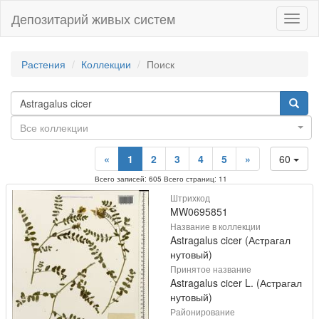
Депозитарий живых систем
Навиг
Растения
Коллекции
Поиск
Все коллекции
«
1
2
3
4
5
»
60
Всего записей: 605 Всего страниц: 11
Штрихкод
MW0695851
Название в коллекции
Astragalus cicer (Астрагал
нутовый)
Принятое название
Astragalus cicer L. (Астрагал
нутовый)
Районирование