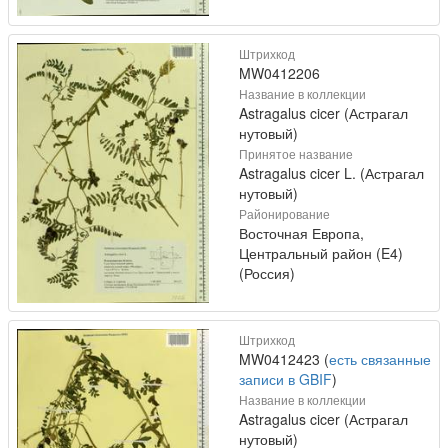
Штрихкод
MW0412206
Название в коллекции
Astragalus cicer (Астрагал
нутовый)
Принятое название
Astragalus cicer L. (Астрагал
нутовый)
Районирование
Восточная Европа,
Центральный район (E4)
(Россия)
Штрихкод
MW0412423 (
есть связанные
записи в GBIF
)
Название в коллекции
Astragalus cicer (Астрагал
нутовый)