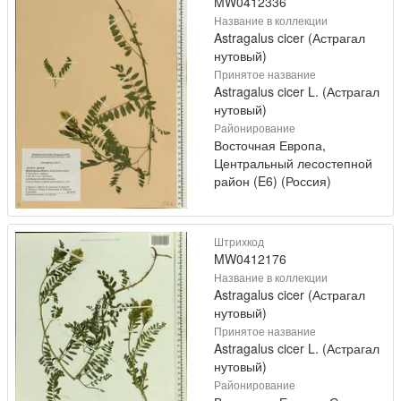
MW0412336
Название в коллекции
Astragalus cicer (Астрагал
нутовый)
Принятое название
Astragalus cicer L. (Астрагал
нутовый)
Районирование
Восточная Европа,
Центральный лесостепной
район (E6) (Россия)
Штрихкод
MW0412176
Название в коллекции
Astragalus cicer (Астрагал
нутовый)
Принятое название
Astragalus cicer L. (Астрагал
нутовый)
Районирование