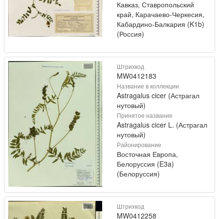
Кавказ, Ставропольский
край, Карачаево-Черкесия,
Кабардино-Балкария (K1b)
(Россия)
Штрихкод
MW0412183
Название в коллекции
Astragalus cicer (Астрагал
нутовый)
Принятое название
Astragalus cicer L. (Астрагал
нутовый)
Районирование
Восточная Европа,
Белоруссия (E3a)
(Белоруссия)
Штрихкод
MW0412258