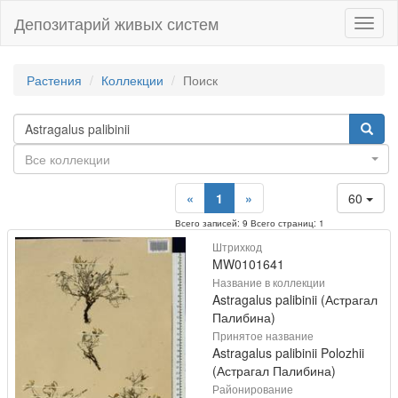
Депозитарий живых систем
Навиг
Растения
Коллекции
Поиск
Все коллекции
«
1
»
60
Всего записей: 9 Всего страниц: 1
Штрихкод
MW0101641
Название в коллекции
Astragalus palibinii (Астрагал
Палибина)
Принятое название
Astragalus palibinii Polozhii
(Астрагал Палибина)
Районирование