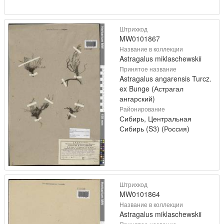
Штрихкод
MW0101867
Название в коллекции
Astragalus miklaschewskii
Принятое название
Astragalus angarensis Turcz.
ex Bunge (Астрагал
ангарский)
Районирование
Сибирь, Центральная
Сибирь (S3) (Россия)
Штрихкод
MW0101864
Название в коллекции
Astragalus miklaschewskii