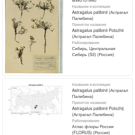
MW0101640
Название в коллекции
Astragalus palibinii (Астрагал
Палибина)
Принятое название
Astragalus palibinii Polozhii
(Астрагал Палибина)
Районирование
Сибирь, Центральная
Сибирь (S3) (Россия)
Название в коллекции
Astragalus palibinii (Астрагал
Палибина)
Принятое название
Astragalus palibinii Polozhij
(Астрагал Палибина)
Районирование
Атлас флоры России
(FLORUS) (Россия)