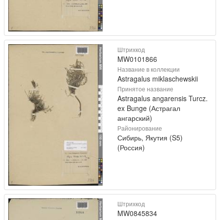
Штрихкод
MW0101866
Название в коллекции
Astragalus miklaschewskii
Принятое название
Astragalus angarensis Turcz.
ex Bunge (Астрагал
ангарский)
Районирование
Сибирь, Якутия (S5)
(Россия)
Штрихкод
MW0845834