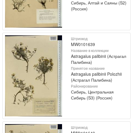
Сибирь, Алтай и Саяны (S2)
(Россия)
Штрихкод
MW0101639
Название в коллекции
Astragalus palibinii (Астрагал
Палибина)
Принятое название
Astragalus palibinii Polozhii
(Астрагал Палибина)
Районирование
Сибирь, Центральная
Сибирь (S3) (Россия)
Штрихкод