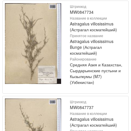
Штрихкод
MW0847734
Название в коллекции
Astragalus villosissimus
(Астрагал косматейший)
Принятое название
Astragalus villosissimus
Bunge (Астрагал
косматейший)
Районирование
Средняя Азия и Казахстан,
Сырдарьинские пустыни и
Кызылкумы (M7)
(Узбекистан)
Штрихкод
MW0847737
Название в коллекции
Astragalus villosissimus
(Астрагал косматейший)
Принятое название