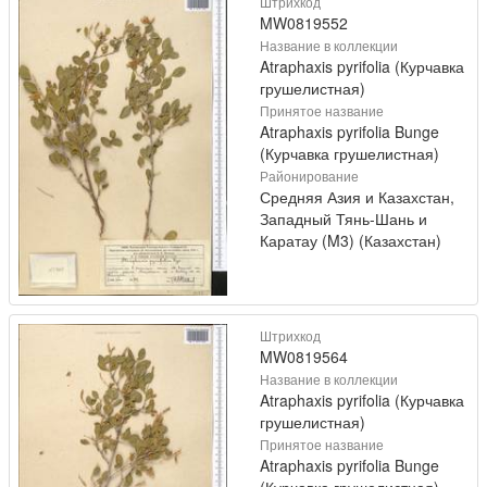
Штрихкод
MW0819552
Название в коллекции
Atraphaxis pyrifolia (Курчавка
грушелистная)
Принятое название
Atraphaxis pyrifolia Bunge
(Курчавка грушелистная)
Районирование
Средняя Азия и Казахстан,
Западный Тянь-Шань и
Каратау (M3) (Казахстан)
Штрихкод
MW0819564
Название в коллекции
Atraphaxis pyrifolia (Курчавка
грушелистная)
Принятое название
Atraphaxis pyrifolia Bunge