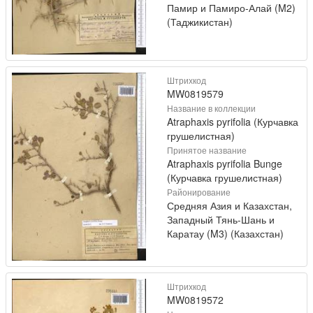
Памир и Памиро-Алай (M2)
(Таджикистан)
Штрихкод
MW0819579
Название в коллекции
Atraphaxis pyrifolia (Курчавка
грушелистная)
Принятое название
Atraphaxis pyrifolia Bunge
(Курчавка грушелистная)
Районирование
Средняя Азия и Казахстан,
Западный Тянь-Шань и
Каратау (M3) (Казахстан)
Штрихкод
MW0819572