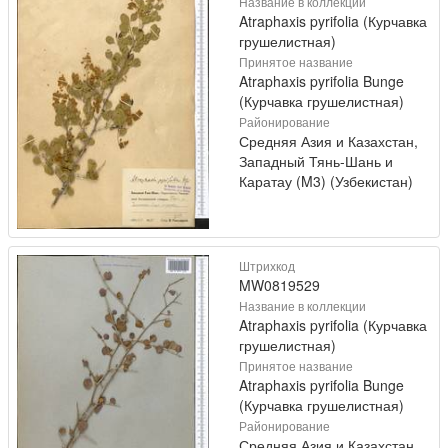
Название в коллекции
Atraphaxis pyrifolia (Курчавка
грушелистная)
Принятое название
Atraphaxis pyrifolia Bunge
(Курчавка грушелистная)
Районирование
Средняя Азия и Казахстан,
Западный Тянь-Шань и
Каратау (M3) (Узбекистан)
Штрихкод
MW0819529
Название в коллекции
Atraphaxis pyrifolia (Курчавка
грушелистная)
Принятое название
Atraphaxis pyrifolia Bunge
(Курчавка грушелистная)
Районирование
Средняя Азия и Казахстан,