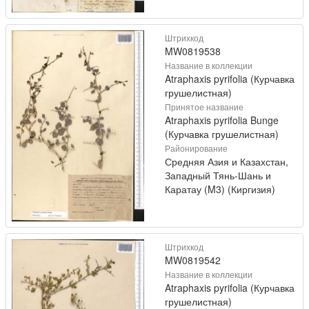
Штрихкод
MW0819538
Название в коллекции
Atraphaxis pyrifolia (Курчавка
грушелистная)
Принятое название
Atraphaxis pyrifolia Bunge
(Курчавка грушелистная)
Районирование
Средняя Азия и Казахстан,
Западный Тянь-Шань и
Каратау (M3) (Киргизия)
Штрихкод
MW0819542
Название в коллекции
Atraphaxis pyrifolia (Курчавка
грушелистная)