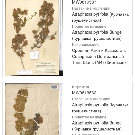
MW0819587
Название в коллекции
Atraphaxis pyrifolia (Курчавка
грушелистная)
Принятое название
Atraphaxis pyrifolia Bunge
(Курчавка грушелистная)
Районирование
Средняя Азия и Казахстан,
Северный и Центральный
Тянь-Шань (M4) (Киргизия)
Штрихкод
MW0819562
Название в коллекции
Atraphaxis pyrifolia (Курчавка
грушелистная)
Принятое название
Atraphaxis pyrifolia Bunge
(Курчавка грушелистная)
Районирование