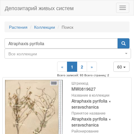
Депозитарий живых систем
Навиг
Растения
Коллекции
Поиск
Все коллекции
«
1
2
»
60
Всего записей: 93 Всего страниц: 2
Штрихкод
MW0819627
Название в коллекции
Atraphaxis pyrifolia ×
seravschanica
Принятое название
Atraphaxis pyrifolia ×
seravschanica
Районирование