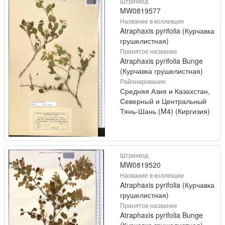
Штрихкод
MW0819577
Название в коллекции
Atraphaxis pyrifolia (Курчавка
грушелистная)
Принятое название
Atraphaxis pyrifolia Bunge
(Курчавка грушелистная)
Районирование
Средняя Азия и Казахстан,
Северный и Центральный
Тянь-Шань (M4) (Киргизия)
Штрихкод
MW0819520
Название в коллекции
Atraphaxis pyrifolia (Курчавка
грушелистная)
Принятое название
Atraphaxis pyrifolia Bunge
(Курчавка грушелистная)