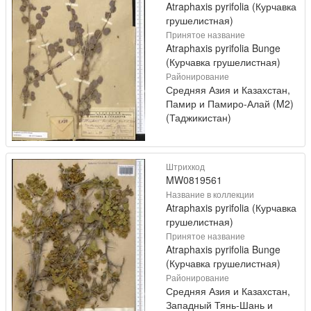
Atraphaxis pyrifolia (Курчавка
грушелистная)
Принятое название
Atraphaxis pyrifolia Bunge
(Курчавка грушелистная)
Районирование
Средняя Азия и Казахстан,
Памир и Памиро-Алай (M2)
(Таджикистан)
Штрихкод
MW0819561
Название в коллекции
Atraphaxis pyrifolia (Курчавка
грушелистная)
Принятое название
Atraphaxis pyrifolia Bunge
(Курчавка грушелистная)
Районирование
Средняя Азия и Казахстан,
Западный Тянь-Шань и