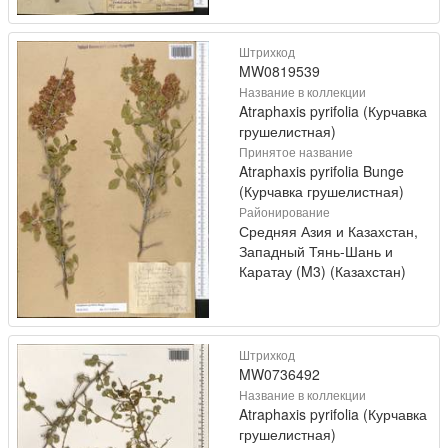
Штрихкод
MW0819539
Название в коллекции
Atraphaxis pyrifolia (Курчавка
грушелистная)
Принятое название
Atraphaxis pyrifolia Bunge
(Курчавка грушелистная)
Районирование
Средняя Азия и Казахстан,
Западный Тянь-Шань и
Каратау (M3) (Казахстан)
Штрихкод
MW0736492
Название в коллекции
Atraphaxis pyrifolia (Курчавка
грушелистная)