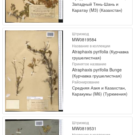
Западный Тянь-Шань и
Каратау (M3) (Казахстан)
Штрихкод
MW0819584
Название в коллекции
Atraphaxis pyrifolia (Курчавка
грушелистная)
Принятое название
Atraphaxis pyrifolia Bunge
(Курчавка грушелистная)
Районирование
Средняя Азия и Казахстан,
Каракумы (M6) (Туркмения)
Штрихкод
MW0819531
Название в коллекции