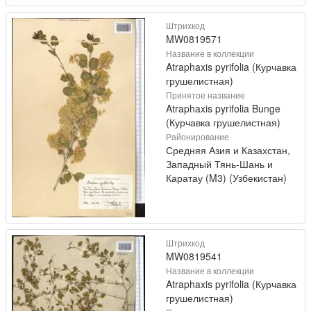
Штрихкод
MW0819571
Название в коллекции
Atraphaxis pyrifolia (Курчавка
грушелистная)
Принятое название
Atraphaxis pyrifolia Bunge
(Курчавка грушелистная)
Районирование
Средняя Азия и Казахстан,
Западный Тянь-Шань и
Каратау (M3) (Узбекистан)
Штрихкод
MW0819541
Название в коллекции
Atraphaxis pyrifolia (Курчавка
грушелистная)