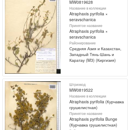
MW0819628
Название в коллекции
Atraphaxis pyrifolia ×
seravschanica
Принятое название
Atraphaxis pyrifolia ×
seravschanica
Районирование
Средняя Азия и Казахстан,
Западный Тянь-Шань и
Каратау (M3) (Киргизия)
Штрихкод
MW0819522
Название в коллекции
Atraphaxis pyrifolia (Курчавка
грушелистная)
Принятое название
Atraphaxis pyrifolia Bunge
(Курчавка грушелистная)