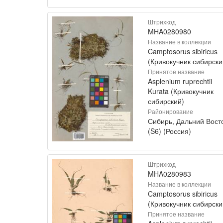
Штрихкод
MHA0280980
Название в коллекции
Camptosorus sibiricus
(Кривокучник сибирски
Принятое название
Asplenium ruprechtii
Kurata (Кривокучник
сибирский)
Районирование
Сибирь, Дальний Вост
(S6) (Россия)
Штрихкод
MHA0280983
Название в коллекции
Camptosorus sibiricus
(Кривокучник сибирски
Принятое название