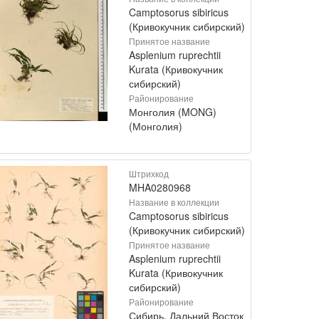
Camptosorus sibiricus
(Кривокучник сибирский)
Принятое название
Asplenium ruprechtii
Kurata (Кривокучник
сибирский)
Районирование
Монголия (MONG)
(Монголия)
Штрихкод
MHA0280968
Название в коллекции
Camptosorus sibiricus
(Кривокучник сибирский)
Принятое название
Asplenium ruprechtii
Kurata (Кривокучник
сибирский)
Районирование
Сибирь, Дальний Восток