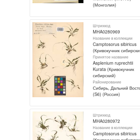
(Монголия)
Штрихкод
MHA0280969
Название в коллекции
Camptosorus sibiricus
(Кривокучник сибирски
Принятое название
Asplenium ruprechtii
Kurata (Кривокучник
сибирский)
Районирование
Сибирь, Дальний Вост
(S6) (Россия)
Штрихкод
MHA0280972
Название в коллекции
Camptosorus sibiricus
(Кривокучник сибирски