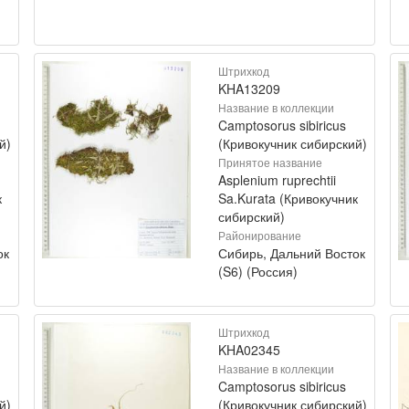
Штрихкод
KHA13209
Название в коллекции
Camptosorus sibiricus
й)
(Кривокучник сибирский)
Принятое название
Asplenium ruprechtii
к
Sa.Kurata (Кривокучник
сибирский)
Районирование
ок
Сибирь, Дальний Восток
(S6) (Россия)
Штрихкод
KHA02345
Название в коллекции
Camptosorus sibiricus
й)
(Кривокучник сибирский)