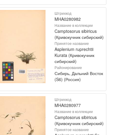
Штрихкод
MHA0280982
Название в коллекции
Camptosorus sibiricus
(Кривокучник сибирский)
Принятое название
Asplenium ruprechtii
Kurata (Кривокучник
сибирский)
Районирование
Сибирь, Дальний Восток
(S6) (Россия)
Штрихкод
MHA0280977
Название в коллекции
Camptosorus sibiricus
(Кривокучник сибирский)
Принятое название