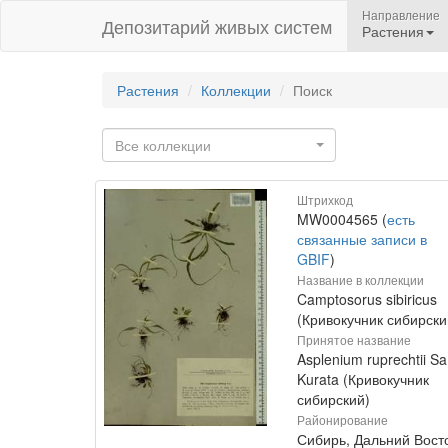
Направление
Депозитарий живых систем
Растения
Растения
Коллекции
Поиск
Все коллекции
Штрихкод
MW0004565 (
есть
связанные записи в
GBIF
)
Название в коллекции
Camptosorus sibiricus
(Кривокучник сибирски
Принятое название
Asplenium ruprechtii Sa
Kurata (Кривокучник
сибирский)
Районирование
Сибирь, Дальний Вост