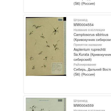
(S6) (Россия)
Штрихкод
MW0004554
Название в коллекции
Camptosorus sibiricus
(Кривокучник сибирски
Принятое название
Asplenium ruprechtii
Sa.Kurata (Кривокучни
сибирский)
Районирование
Сибирь, Дальний Вост
(S6) (Россия)
Штрихкод
MW0004559
Название в коллекции