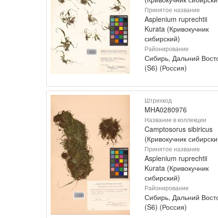
Принятое название
Asplenium ruprechtii
Kurata (Кривокучник
сибирский)
Районирование
Сибирь, Дальний Вост
(S6) (Россия)
Штрихкод
MHA0280976
Название в коллекции
Camptosorus sibiricus
(Кривокучник сибирски
Принятое название
Asplenium ruprechtii
Kurata (Кривокучник
сибирский)
Районирование
Сибирь, Дальний Вост
(S6) (Россия)