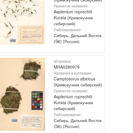
Принятое название
Asplenium ruprechtii
Kurata (Кривокучник
сибирский)
Районирование
Сибирь, Дальний Восток
(S6) (Россия)
Штрихкод
MHA0280979
Название в коллекции
Camptosorus sibiricus
(Кривокучник сибирский)
Принятое название
Asplenium ruprechtii
Kurata (Кривокучник
сибирский)
Районирование
Сибирь, Дальний Восток
(S6) (Россия)