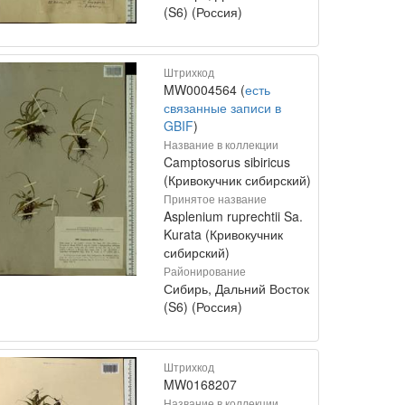
(S6) (Россия)
Штрихкод
MW0004564 (
есть
связанные записи в
GBIF
)
Название в коллекции
Camptosorus sibiricus
(Кривокучник сибирский)
Принятое название
Asplenium ruprechtii Sa.
Kurata (Кривокучник
сибирский)
Районирование
Сибирь, Дальний Восток
(S6) (Россия)
Штрихкод
MW0168207
Название в коллекции