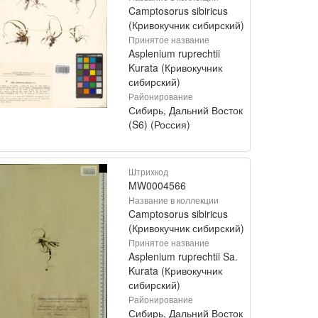
Camptosorus sibiricus
(Кривокучник сибирский)
Принятое название
Asplenium ruprechtii
Kurata (Кривокучник
сибирский)
Районирование
Сибирь, Дальний Восток
(S6) (Россия)
Штрихкод
MW0004566
Название в коллекции
Camptosorus sibiricus
(Кривокучник сибирский)
Принятое название
Asplenium ruprechtii Sa.
Kurata (Кривокучник
сибирский)
Районирование
Сибирь, Дальний Восток