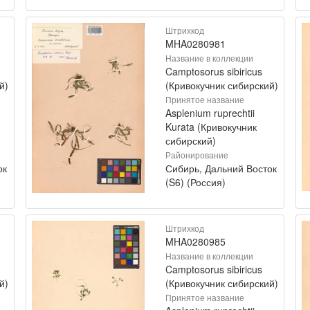
Штрихкод
MHA0280981
Название в коллекции
Camptosorus sibiricus
й)
(Кривокучник сибирский)
Принятое название
Asplenium ruprechtii
Kurata (Кривокучник
сибирский)
Районирование
ок
Сибирь, Дальний Восток
(S6) (Россия)
Штрихкод
MHA0280985
Название в коллекции
Camptosorus sibiricus
й)
(Кривокучник сибирский)
Принятое название