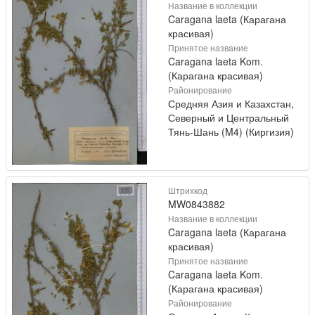
Название в коллекции
Caragana laeta (Карагана
красивая)
Принятое название
Caragana laeta Kom.
(Карагана красивая)
Районирование
Средняя Азия и Казахстан,
Северный и Центральный
Тянь-Шань (M4) (Киргизия)
Штрихкод
MW0843882
Название в коллекции
Caragana laeta (Карагана
красивая)
Принятое название
Caragana laeta Kom.
(Карагана красивая)
Районирование