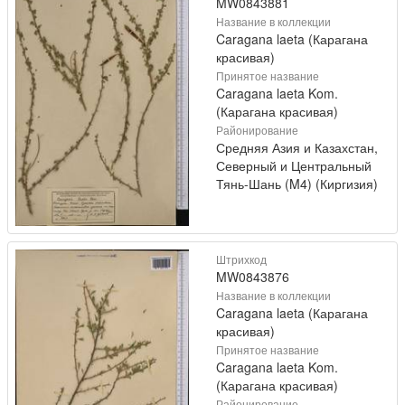
MW0843881
Название в коллекции
Caragana laeta (Карагана
красивая)
Принятое название
Caragana laeta Kom.
(Карагана красивая)
Районирование
Средняя Азия и Казахстан,
Северный и Центральный
Тянь-Шань (M4) (Киргизия)
Штрихкод
MW0843876
Название в коллекции
Caragana laeta (Карагана
красивая)
Принятое название
Caragana laeta Kom.
(Карагана красивая)
Районирование