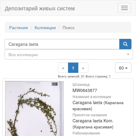
Депозитарий живых систем
Навиг
Растения
Коллекции
Поиск
Все коллекции
«
1
»
60
Всего записей: 21 Всего страниц: 1
Штрихкод
MW0843877
Название в коллекции
Caragana laeta (Карагана
красивая)
Принятое название
Caragana laeta Kom.
(Карагана красивая)
Районирование