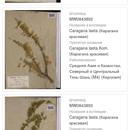
Штрихкод
MW0843892
Название в коллекции
Caragana laeta (Карагана
красивая)
Принятое название
Caragana laeta Kom.
(Карагана красивая)
Районирование
Средняя Азия и Казахстан,
Северный и Центральный
Тянь-Шань (M4) (Киргизия)
Штрихкод
MW0843893
Название в коллекции
Caragana laeta (Карагана
красивая)
Принятое название