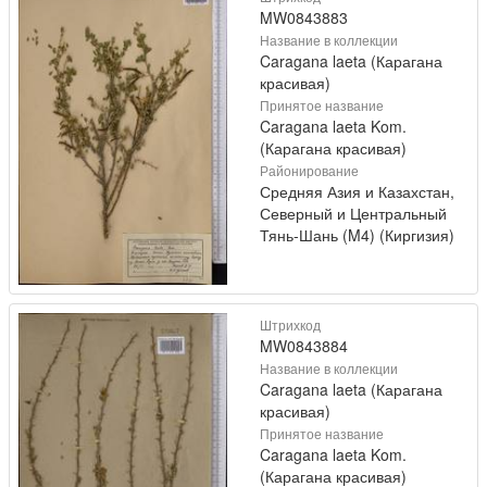
MW0843883
Название в коллекции
Caragana laeta (Карагана
красивая)
Принятое название
Caragana laeta Kom.
(Карагана красивая)
Районирование
Средняя Азия и Казахстан,
Северный и Центральный
Тянь-Шань (M4) (Киргизия)
Штрихкод
MW0843884
Название в коллекции
Caragana laeta (Карагана
красивая)
Принятое название
Caragana laeta Kom.
(Карагана красивая)